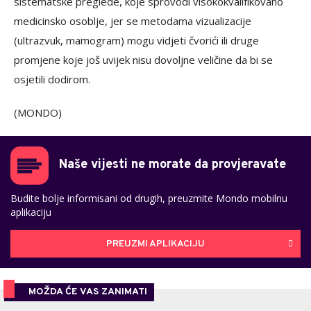
sistematske preglede, koje sprovodi visokokvalifikovano
medicinsko osoblje, jer se metodama vizualizacije
(ultrazvuk, mamogram) mogu vidjeti čvorići ili druge
promjene koje još uvijek nisu dovoljne veličine da bi se
osjetili dodirom.
(MONDO)
Naše vijesti ne morate da provjeravate
Budite bolje informisani od drugih, preuzmite Mondo mobilnu
aplikaciju
PREUZMI APLIKACIJU
MOŽDA ĆE VAS ZANIMATI