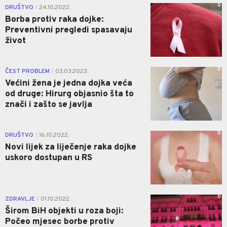
0
DRUŠTVO
24.10.2022.
|
Borba protiv raka dojke:
Preventivni pregledi spasavaju
život
0
ČEST PROBLEM
03.03.2023.
|
Većini žena je jedna dojka veća
od druge: Hirurg objasnio šta to
znači i zašto se javlja
0
DRUŠTVO
16.10.2022.
|
Novi lijek za liječenje raka dojke
uskoro dostupan u RS
0
ZDRAVLJE
01.10.2022.
|
Širom BiH objekti u roza boji:
Počeo mjesec borbe protiv