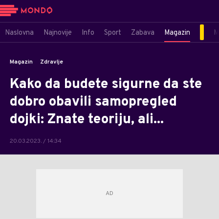
Naslovna
Najnovije
Info
Sport
Zabava
Magazin
M
Magazin
Zdravlje
Kako da budete sigurne da ste
dobro obavili samopregled
dojki: Znate teoriju, ali...
20.03.2023. / 14:34