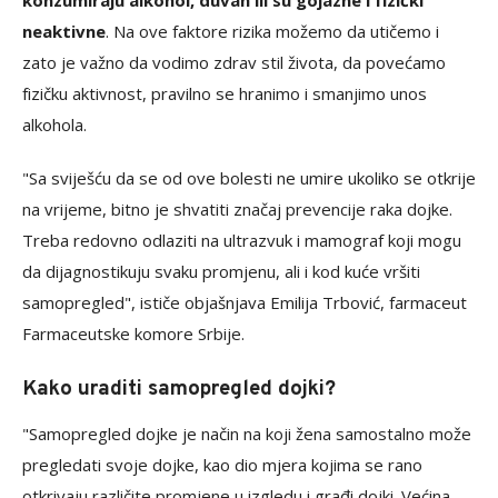
konzumiraju alkohol, duvan ili su gojazne i fizički
neaktivne
. Na ove faktore rizika možemo da utičemo i
zato je važno da vodimo zdrav stil života, da povećamo
fizičku aktivnost, pravilno se hranimo i smanjimo unos
alkohola.
"Sa sviješću da se od ove bolesti ne umire ukoliko se otkrije
na vrijeme, bitno je shvatiti značaj prevencije raka dojke.
Treba redovno odlaziti na ultrazvuk i mamograf koji mogu
da dijagnostikuju svaku promjenu, ali i kod kuće vršiti
samopregled", ističe objašnjava Emilija Trbović, farmaceut
Farmaceutske komore Srbije.
Kako uraditi samopregled dojki?
"Samopregled dojke je način na koji žena samostalno može
pregledati svoje dojke, kao dio mjera kojima se rano
otkrivaju različite promjene u izgledu i građi dojki. Većina