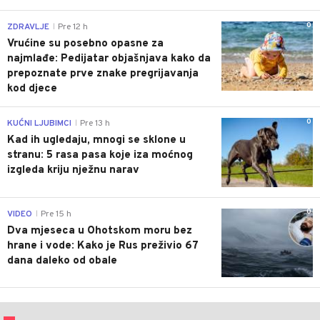
0
ZDRAVLJE
Pre 12 h
|
Vrućine su posebno opasne za
najmlađe: Pedijatar objašnjava kako da
prepoznate prve znake pregrijavanja
kod djece
0
KUĆNI LJUBIMCI
Pre 13 h
|
Kad ih ugledaju, mnogi se sklone u
stranu: 5 rasa pasa koje iza moćnog
izgleda kriju nježnu narav
0
VIDEO
Pre 15 h
|
Dva mjeseca u Ohotskom moru bez
hrane i vode: Kako je Rus preživio 67
dana daleko od obale