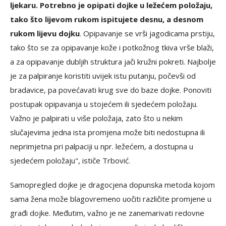
ljekaru. Potrebno je opipati dojke u ležećem položaju,
tako što lijevom rukom ispitujete desnu, a desnom
rukom lijevu dojku
. Opipavanje se vrši jagodicama prstiju,
tako što se za opipavanje kože i potkožnog tkiva vrše blaži,
a za opipavanje dubljih struktura jači kružni pokreti. Najbolje
je za palpiranje koristiti uvijek istu putanju, počevši od
bradavice, pa povećavati krug sve do baze dojke. Ponoviti
postupak opipavanja u stojećem ili sjedećem položaju.
Važno je palpirati u više položaja, zato što u nekim
slučajevima jedna ista promjena može biti nedostupna ili
neprimjetna pri palpaciji u npr. ležećem, a dostupna u
sjedećem položaju", ističe Trbović.
Samopregled dojke je dragocjena dopunska metoda kojom
sama žena može blagovremeno uočiti različite promjene u
građi dojke. Međutim, važno je ne zanemarivati redovne