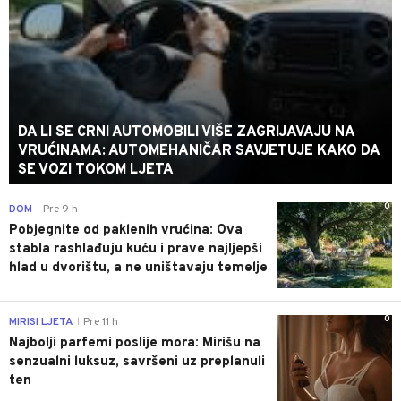
DA LI SE CRNI AUTOMOBILI VIŠE ZAGRIJAVAJU NA
VRUĆINAMA: AUTOMEHANIČAR SAVJETUJE KAKO DA
SE VOZI TOKOM LJETA
0
DOM
Pre 9 h
|
Pobjegnite od paklenih vrućina: Ova
stabla rashlađuju kuću i prave najljepši
hlad u dvorištu, a ne uništavaju temelje
0
MIRISI LJETA
Pre 11 h
|
Najbolji parfemi poslije mora: Mirišu na
senzualni luksuz, savršeni uz preplanuli
ten