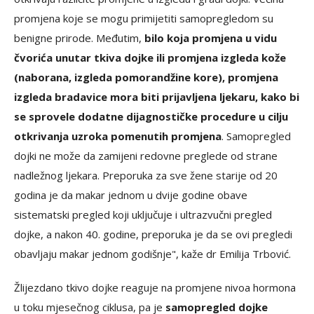
promjena koje se mogu primijetiti samopregledom su
benigne prirode. Međutim,
bilo koja promjena u vidu
čvorića unutar tkiva dojke ili promjena izgleda kože
(naborana, izgleda pomorandžine kore), promjena
izgleda bradavice mora biti prijavljena ljekaru, kako bi
se sprovele dodatne dijagnostičke procedure u cilju
otkrivanja uzroka pomenutih promjena
. Samopregled
dojki ne može da zamijeni redovne preglede od strane
nadležnog ljekara. Preporuka za sve žene starije od 20
godina je da makar jednom u dvije godine obave
sistematski pregled koji uključuje i ultrazvučni pregled
dojke, a nakon 40. godine, preporuka je da se ovi pregledi
obavljaju makar jednom godišnje", kaže dr Emilija Trbović.
Žlijezdano tkivo dojke reaguje na promjene nivoa hormona
u toku mjesečnog ciklusa, pa je
samopregled dojke