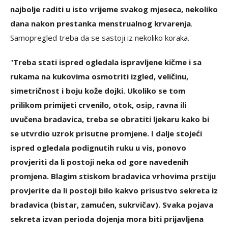
najbolje raditi u isto vrijeme svakog mjeseca, nekoliko
dana nakon prestanka menstrualnog krvarenja
.
Samopregled treba da se sastoji iz nekoliko koraka.
"
Treba stati ispred ogledala ispravljene kičme i sa
rukama na kukovima osmotriti izgled, veličinu,
simetričnost i boju kože dojki. Ukoliko se tom
prilikom primijeti crvenilo, otok, osip, ravna ili
uvučena bradavica, treba se obratiti ljekaru kako bi
se utvrdio uzrok prisutne promjene. I dalje stojeći
ispred ogledala podignutih ruku u vis, ponovo
provjeriti da li postoji neka od gore navedenih
promjena. Blagim stiskom bradavica vrhovima prstiju
provjerite da li postoji bilo kakvo prisustvo sekreta iz
bradavica (bistar, zamućen, sukrvičav). Svaka pojava
sekreta izvan perioda dojenja mora biti prijavljena