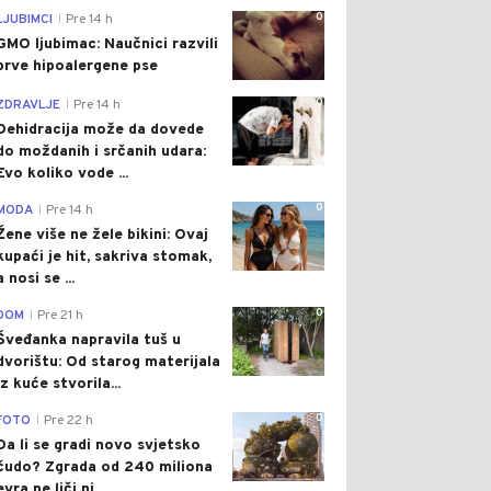
0
LJUBIMCI
Pre 14 h
|
GMO ljubimac: Naučnici razvili
prve hipoalergene pse
0
ZDRAVLJE
Pre 14 h
|
Dehidracija može da dovede
do moždanih i srčanih udara:
Evo koliko vode ...
0
MODA
Pre 14 h
|
Žene više ne žele bikini: Ovaj
kupaći je hit, sakriva stomak,
a nosi se ...
0
DOM
Pre 21 h
|
Šveđanka napravila tuš u
dvorištu: Od starog materijala
iz kuće stvorila...
0
FOTO
Pre 22 h
|
Da li se gradi novo svjetsko
čudo? Zgrada od 240 miliona
evra ne liči ni...