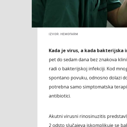
IZVOR: HEMOFARM
Kada je virus, a kada bakterijska 
pet do sedam dana bez znakova klin
radi o bakterijskoj infekciji. Kod mnog
spontano povuku, odnosno dolazi do 
potrebna samo simptomatska terapija
antibiotici.
Akutni virusni rinosinuzitis predstavl
2 odsto slučajeva iskomplikuje se bak