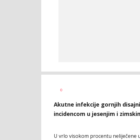
Dušan
AUTOR
0
Volaš
Akutne infekcije gornjih disaj
incidencom u jesenjim i zimsk
U vrlo visokom procentu neliječene u