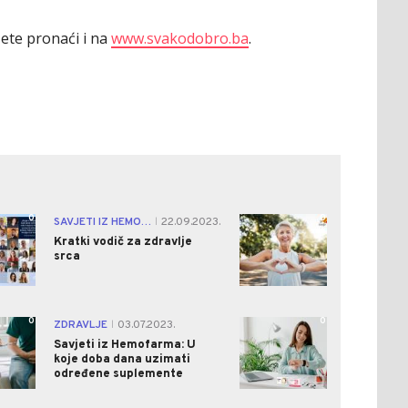
žete pronaći i na
www.svakodobro.ba
.
0
0
SAVJETI IZ HEMOFARMA
22.09.2023.
|
Kratki vodič za zdravlje
srca
0
0
ZDRAVLJE
03.07.2023.
|
Savjeti iz Hemofarma: U
koje doba dana uzimati
određene suplemente