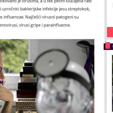
kovano je virusima, a u tek petini slučajeva radi
i uzročnici bakterijske infekcije jesu streptokok,
 influenzae. Najčešći virusni patogeni su
enovirusi, virusi gripe i parainfluence.