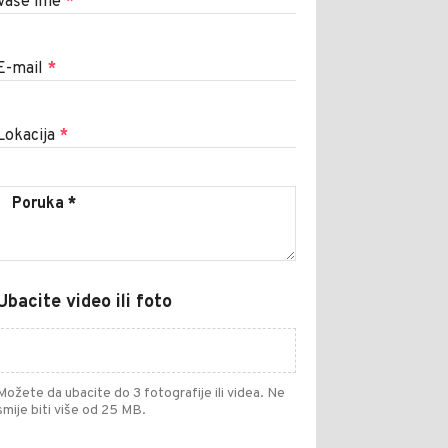
Vaše ime
*
E-mail
*
Lokacija
*
Ubacite video ili foto
Možete da ubacite do 3 fotografije ili videa. Ne
smije biti više od 25 MB.