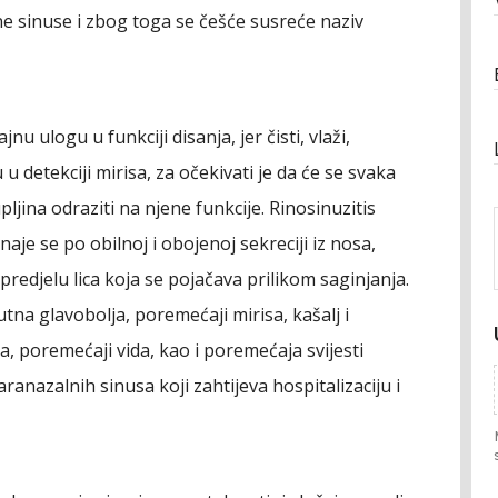
e sinuse i zbog toga se češće susreće naziv
u ulogu u funkciji disanja, jer čisti, vlaži,
u detekciji mirisa, za očekivati je da će se svaka
ljina odraziti na njene funkcije. Rinosinuzitis
aje se po obilnoj i obojenoj sekreciji iz nosa,
 predjelu lica koja se pojačava prilikom saginjanja.
sutna glavobolja, poremećaji mirisa, kašalj i
a, poremećaji vida, kao i poremećaja svijesti
ranazalnih sinusa koji zahtijeva hospitalizaciju i