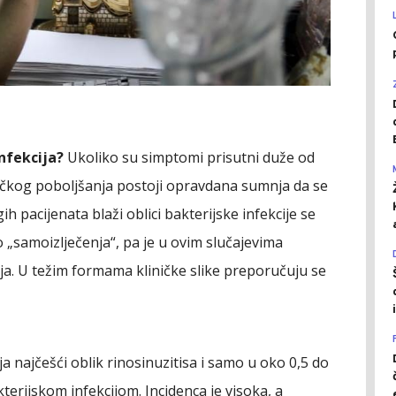
infekcija?
Ukoliko su simptomi prisutni duže od
ičkog poboljšanja postoji opravdana sumnja da se
ih pacijenata blaži oblici bakterijske infekcije se
„samoizlječenja“, pa je u ovim slučajevima
. U težim formama kliničke slike preporučuju se
ja najčešći oblik rinosinuzitisa i samo u oko 0,5 do
terijskom infekcijom. Incidenca je visoka, a