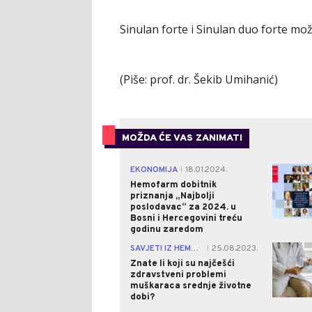
Sinulan forte i Sinulan duo forte mo
(Piše: prof. dr. Šekib Umihanić)
MOŽDA ĆE VAS ZANIMATI
EKONOMIJA
18.01.2024.
|
Hemofarm dobitnik
priznanja „Najbolji
poslodavac“ za 2024. u
Bosni i Hercegovini treću
godinu zaredom
SAVJETI IZ HEMOFARMA
25.08.2023.
|
Znate li koji su najčešći
zdravstveni problemi
muškaraca srednje životne
dobi?