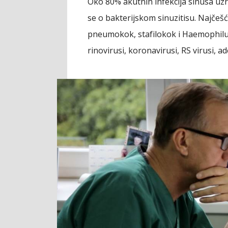
Oko 80% akutnih infekcija sinusa uzro
se o bakterijskom sinuzitisu. Najčešć
pneumokok, stafilokok i Haemophilus
rinovirusi, koronavirusi, RS virusi, ad