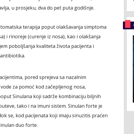
vlja, u prosjeku, dva do pet puta godišnje.
mptomatska terapija poput olakšavanja simptoma
) i rinoreje (curenje iz nosa), kao i olakšanja
em poboljšanja kvaliteta života pacijenta i
ntibiotika.
pacijentima, pored sprejeva sa nazalnim
 vode za pomoć kod začepljenog nosa,
poput Sinulana koji sadrže kombinaciju biljnih
puteve, tako i na imuni sistem. Sinulan forte je
ok se, kod pacijenata koji imaju sinuzitis praćen
inulan duo forte.