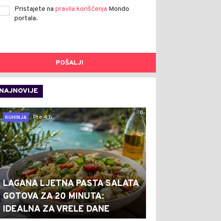
Pristajete na
pravila korišćenja
Mondo
portala.
POŠALJI
NAJNOVIJE
0
Pre 4 h
KUHINJA
LAGANA LJETNA PASTA SALATA
GOTOVA ZA 20 MINUTA:
IDEALNA ZA VRELE DANE