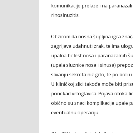
komunikacije prelaze i na paranazaln
rinosinuzitis.
Obzirom da nosna šupljina igra značajn
zagrijava udahnuti zrak, te ima ulogu 
upalna bolest nosa i paranazalnih šup
(upala sluznice nosa i sinusa) prepozn
slivanju sekreta niz grlo, te po boli u
U kliničkoj slici takođe može biti pri
ponekad vrtoglavica. Pojava otoka lic
obično su znaci komplikacije upale pa
eventualnu operaciju.