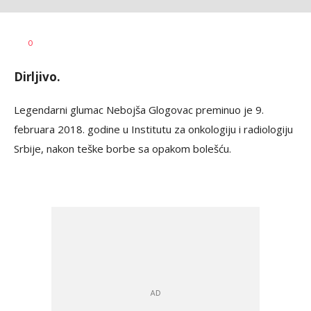
Anja
AUTOR
0
Konstantinović
Dirljivo.
Legendarni glumac Nebojša Glogovac preminuo je 9.
februara 2018. godine u Institutu za onkologiju i radiologiju
Srbije, nakon teške borbe sa opakom bolešću.