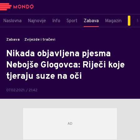
Naslovna
Najnovije
Info
Sport
Zabava
Magazin
M
Zabava
Zvijezde i tračevi
Nikada objavljena pjesma
Nebojše Glogovca: Riječi koje
tjeraju suze na oči
07.02.2021. / 21:42