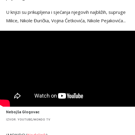
U knjizi su prikupljena i sjećanja njegovih najbližih, supruge
Milice, Nikole Đurička, Vojina Ćetkovića, Nikole Pejakovića...
Nebojša Glogovac
IZVOR: YOUTUBE/MONDO TV