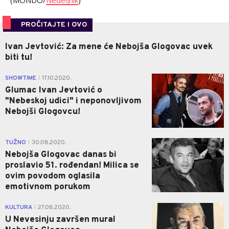
(MONDO/
Nedeljnik
)
PROČITAJTE I OVO
Ivan Jevtović: Za mene će Nebojša Glogovac uvek
biti tu!
0
SHOWTIME
17.10.2020.
|
Glumac Ivan Jevtović o
"Nebeskoj udici" i neponovljivom
Nebojši Glogovcu!
0
TUŽNO
30.08.2020.
|
Nebojša Glogovac danas bi
proslavio 51. rođendan! Milica se
ovim povodom oglasila
emotivnom porukom
0
KULTURA
27.08.2020.
|
U Nevesinju završen mural