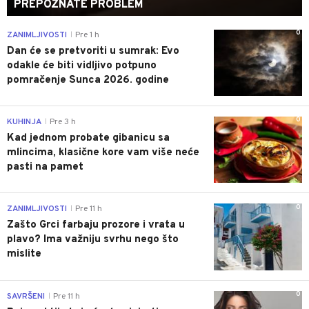
PREPOZNATE PROBLEM
0
ZANIMLJIVOSTI
Pre 1 h
|
Dan će se pretvoriti u sumrak: Evo
odakle će biti vidljivo potpuno
pomračenje Sunca 2026. godine
0
KUHINJA
Pre 3 h
|
Kad jednom probate gibanicu sa
mlincima, klasične kore vam više neće
pasti na pamet
0
ZANIMLJIVOSTI
Pre 11 h
|
Zašto Grci farbaju prozore i vrata u
plavo? Ima važniju svrhu nego što
mislite
0
SAVRŠENI
Pre 11 h
|