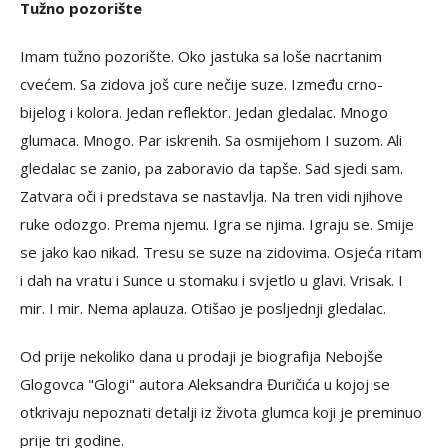
Tužno pozorište
Imam tužno pozorište. Oko jastuka sa loše nacrtanim
cvećem. Sa zidova još cure nečije suze. Između crno-
bijelog i kolora. Jedan reflektor. Jedan gledalac. Mnogo
glumaca. Mnogo. Par iskrenih. Sa osmijehom I suzom. Ali
gledalac se zanio, pa zaboravio da tapše. Sad sjedi sam.
Zatvara oči i predstava se nastavlja. Na tren vidi njihove
ruke odozgo. Prema njemu. Igra se njima. Igraju se. Smije
se jako kao nikad. Tresu se suze na zidovima. Osjeća ritam
i dah na vratu i Sunce u stomaku i svjetlo u glavi. Vrisak. I
mir. I mir. Nema aplauza. Otišao je posljednji gledalac.
Od prije nekoliko dana u prodaji je biografija Nebojše
Glogovca "Glogi" autora Aleksandra Đuričića u kojoj se
otkrivaju nepoznati detalji iz života glumca koji je preminuo
prije tri godine.