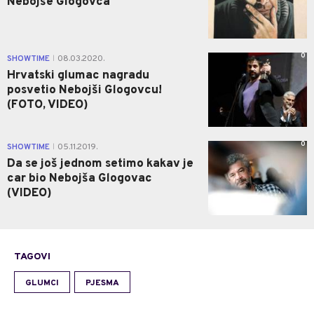
Nebojše Glogovca
0
SHOWTIME
08.03.2020.
|
Hrvatski glumac nagradu
posvetio Nebojši Glogovcu!
(FOTO, VIDEO)
0
SHOWTIME
05.11.2019.
|
Da se još jednom setimo kakav je
car bio Nebojša Glogovac
(VIDEO)
TAGOVI
GLUMCI
PJESMA