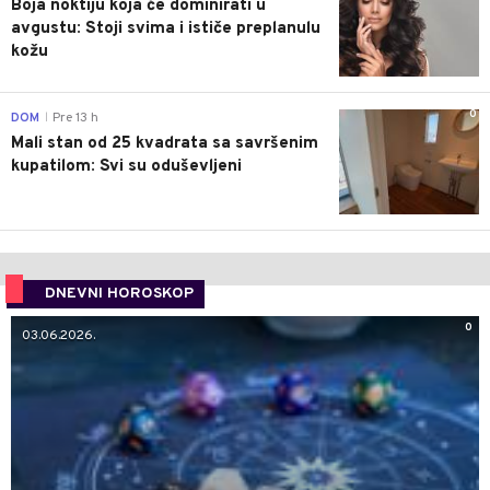
Boja noktiju koja će dominirati u
avgustu: Stoji svima i ističe preplanulu
kožu
0
DOM
Pre 13 h
|
Mali stan od 25 kvadrata sa savršenim
kupatilom: Svi su oduševljeni
DNEVNI HOROSKOP
0
03.06.2026.