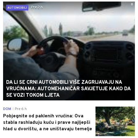
0
Pre 2 h
AUTOMOBILI
DA LI SE CRNI AUTOMOBILI VIŠE ZAGRIJAVAJU NA
VRUĆINAMA: AUTOMEHANIČAR SAVJETUJE KAKO DA
SE VOZI TOKOM LJETA
0
DOM
Pre 6 h
|
Pobjegnite od paklenih vrućina: Ova
stabla rashlađuju kuću i prave najljepši
hlad u dvorištu, a ne uništavaju temelje