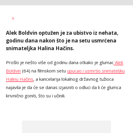
Vesna
AUTOR
0
Kerkez
Alek Boldvin optužen je za ubistvo iz nehata,
godinu dana nakon što je na setu usmrćena
snimateljka Halina Hačins.
Prošlo je nešto više od godinu dana otkako je glumac
Alek
Boldvin
(64) na filmskom setu
upucao i usmrtio snimateljku
Halinu Hačins
, a kancelarija lokalnog državnog tužioca
najavila je da će se danas izjasniti o odluci da li će glumca
krivnično goniti, što su i učinili.