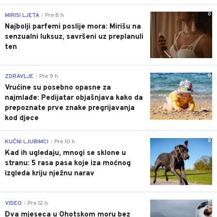
0
MIRISI LJETA
Pre 8 h
|
Najbolji parfemi poslije mora: Mirišu na
senzualni luksuz, savršeni uz preplanuli
ten
0
ZDRAVLJE
Pre 9 h
|
Vrućine su posebno opasne za
najmlađe: Pedijatar objašnjava kako da
prepoznate prve znake pregrijavanja
kod djece
0
KUĆNI LJUBIMCI
Pre 10 h
|
Kad ih ugledaju, mnogi se sklone u
stranu: 5 rasa pasa koje iza moćnog
izgleda kriju nježnu narav
0
VIDEO
Pre 12 h
|
Dva mjeseca u Ohotskom moru bez