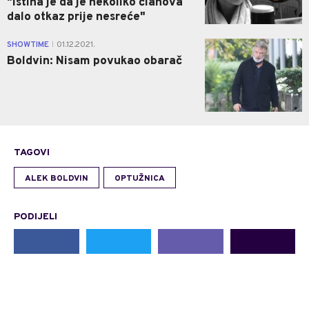
"Istina je da je nekoliko članova
dalo otkaz prije nesreće"
0
SHOWTIME
01.12.2021.
|
Boldvin: Nisam povukao obarač
TAGOVI
ALEK BOLDVIN
OPTUŽNICA
PODIJELI