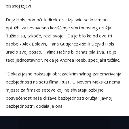
pisanoj izjavi.
Dejv Hols, pomoćnik direktora, izjasnio se krivim po
optužbi za nesavesno korišćenje smrtonosnog oružja.
Tužioci su, takođe, rekli svoje: "Da je bilo ko od ove tri
osobe - Alek Boldvin, Hana Gutijerez-Rid ili Dejvid Hols
uradio svoj posao, Halina Hačins bi danas bila živa. To je
tako jednostavno", rekla je Andrea Reeb, specijalni tužilac.
"Dokazi jasno pokazuju obrazac kriminalnog zanemarivanja
bezbjednosti na setu filma 'Rust'. U Novom Meksiku nema
mjesta za filmske setove koji ne shvataju ozbiljno
posvećenost naše države bezbjednosti oružja i javnoj
bezbjednosti", dodala je ona.