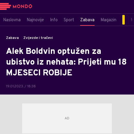
Naslovna
Najnovije
Info
Sport
Zabava
Magazin
M
Zabava
Zvijezde i tračevi
Alek Boldvin optužen za
ubistvo iz nehata: Prijeti mu 18
MJESECI ROBIJE
19.01.2023. / 18:38