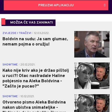
PREUZMI APLIKACIJU
MOŽDA ĆE VAS ZANIMATI
0
ZVIJEZDE I TRAČEVI
12.03.2022.
|
Boldvin na sudu: Ja sam glumac,
nemam pojma o oružju!
1
SHOWTIME
20.12.2021.
|
Kako nije kriv ako je držao pištolj
u ruci?! Otac nastradale Haline
pobjesnio na Aleka Boldvina -
"Zašto je pucao?"
0
SHOWTIME
10.12.2021.
|
Otvoreno pismo Aleka Boldvina
nakon ubistva snimateljke -