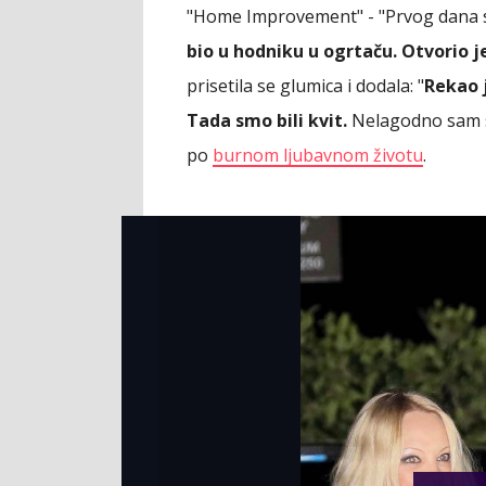
"Home Improvement" - "Prvog dana s
bio u hodniku u ogrtaču. Otvorio j
prisetila se glumica i dodala: "
Rekao j
Tada smo bili kvit.
Nelagodno sam se
po
burnom ljubavnom životu
.