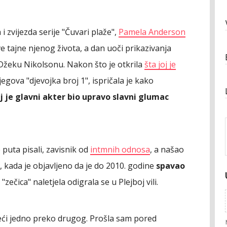
 i zvijezda serije "Čuvari plaže",
Pamela Anderson
sve tajne njenog života, a dan uoči prikazivanja
 Džeku Nikolsonu. Nakon što je otkrila
šta joj je
gova "djevojka broj 1", ispričala je kako
oj je glavni akter bio upravo slavni glumac
 puta pisali, zavisnik od
intmnih odnosa
, a našao
, kada je objavljeno da je do 2010. godine
spavao
zečica" naletjela odigrala se u Plejboj vili.
klizeći jedno preko drugog. Prošla sam pored