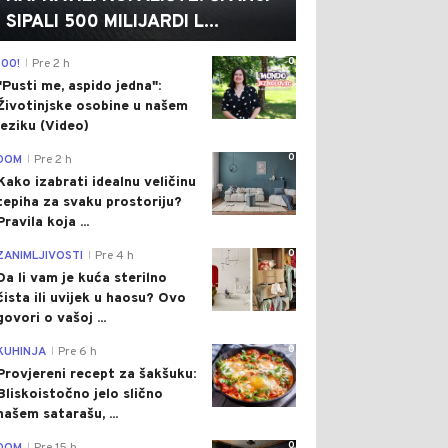
SIPALI 500 MILIJARDI L...
0
100!
Pre 2 h
|
"Pusti me, aspido jedna":
Životinjske osobine u našem
jeziku (Video)
0
DOM
Pre 2 h
|
Kako izabrati idealnu veličinu
tepiha za svaku prostoriju?
Pravila koja ...
0
ZANIMLJIVOSTI
Pre 4 h
|
Da li vam je kuća sterilno
čista ili uvijek u haosu? Ovo
govori o vašoj ...
0
KUHINJA
Pre 6 h
|
Provjereni recept za šakšuku:
Bliskoistočno jelo slično
našem satarašu, ...
0
|