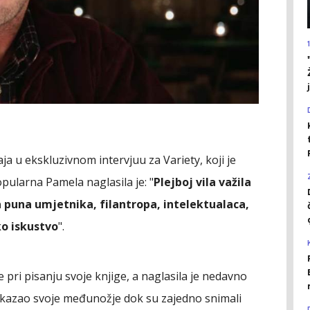
a u ekskluzivnom intervjuu za Variety, koji je
pularna Pamela naglasila je: "
Plejboj vila važila
la puna umjetnika, filantropa, intelektualaca,
iko iskustvo
".
e pri pisanju svoje knjige, a naglasila je nedavno
pokazao svoje međunožje dok su zajedno snimali