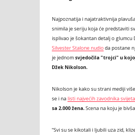
Najpoznatija i najatraktivnija plavuša
snimila je seriju koja će predstaviti 
isplivao je šokantan detalj o glumcu
Silvester Stalone nudio
da postane nje
je jednom
svjedočila "trojci" u koj
Džek Nikolson.
Nikolson je kako su strani mediji više
se i na
listi najvećih zavodnika svijeta
sa 2.000 žena.
Scena na koju je bivša "
"Svi su se kikotali i ljubili uza zid, 