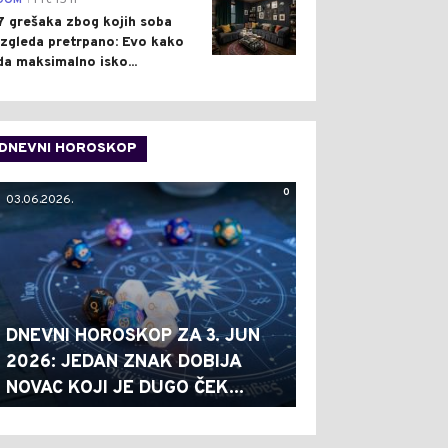
DOM
Pre 15 h
7 grešaka zbog kojih soba
izgleda pretrpano: Evo kako
da maksimalno isko...
DNEVNI HOROSKOP
0
03.06.2026.
DNEVNI HOROSKOP ZA 3. JUN
2026: JEDAN ZNAK DOBIJA
NOVAC KOJI JE DUGO ČEK...