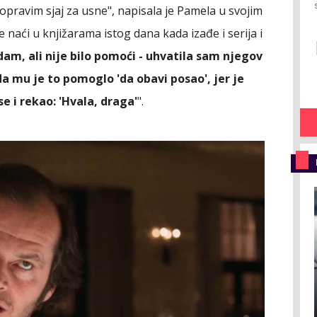
opravim sjaj za usne", napisala je Pamela u svojim
naći u knjižarama istog dana kada izađe i serija i
am, ali nije bilo pomoći - uhvatila sam njegov
a mu je to pomoglo 'da obavi posao', jer je
e i rekao: 'Hvala, draga'
".