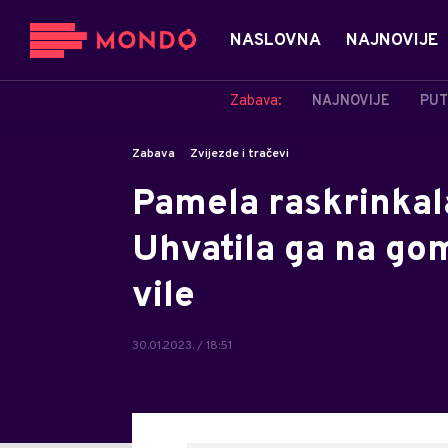
NASLOVNA
NAJNOVIJE
Zabava:
NAJNOVIJE
PUT
Zabava
Zvijezde i tračevi
Pamela raskrinkal
Uhvatila ga na gomi
vile
30.01.2023. / 18:51