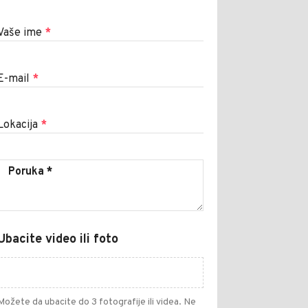
Vaše ime
*
E-mail
*
Lokacija
*
Ubacite video ili foto
Možete da ubacite do 3 fotografije ili videa. Ne