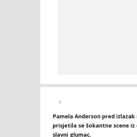
Anja
AUTOR
0
Konstantinović
Pamela Anderson pred izlazak s
prisjetila se šokantne scene iz č
slavni glumac.