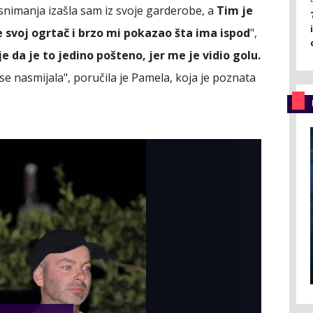
nimanja izašla sam iz svoje garderobe, a
Tim je
e svoj ogrtač i brzo mi pokazao šta ima ispod
",
e da je to jedino pošteno, jer me je vidio golu.
 nasmijala", poručila je Pamela, koja je poznata