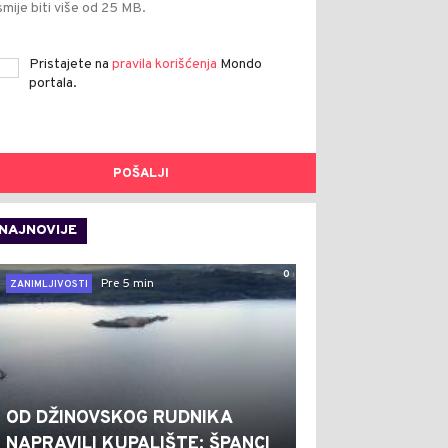
smije biti više od 25 MB.
Pristajete na
pravila korišćenja
Mondo
portala.
POŠALJI
NAJNOVIJE
0
Pre 5 min
ZANIMLJIVOSTI
OD DŽINOVSKOG RUDNIKA
NAPRAVILI KUPALIŠTE: ŠPANCI