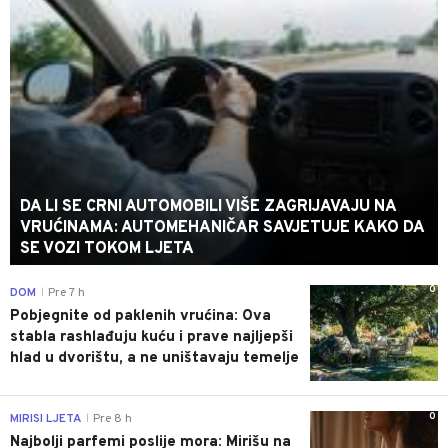
DA LI SE CRNI AUTOMOBILI VIŠE ZAGRIJAVAJU NA
VRUĆINAMA: AUTOMEHANIČAR SAVJETUJE KAKO DA
SE VOZI TOKOM LJETA
0
DOM
Pre 7 h
|
Pobjegnite od paklenih vrućina: Ova
stabla rashlađuju kuću i prave najljepši
hlad u dvorištu, a ne uništavaju temelje
0
MIRISI LJETA
Pre 8 h
|
Najbolji parfemi poslije mora: Mirišu na