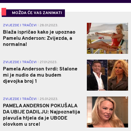
MOŽDA ĆE VAS ZANIMATI
0
ZVIJEZDE I TRAČEVI
28.01.2023.
|
Blaža ispričao kako je upoznao
Pamelu Anderson: Zvijezda, a
normalna!
0
ZVIJEZDE I TRAČEVI
27.01.2023.
|
Pamela Anderson tvrdi: Stalone
mi je nudio da mu budem
djevojka broj 1
0
ZVIJEZDE I TRAČEVI
25.01.2023.
|
PAMELA ANDERSON POKUŠALA
DA UBIJE DADILJU: Najpoznatija
plavuša htjela da je UBODE
olovkom u srce!