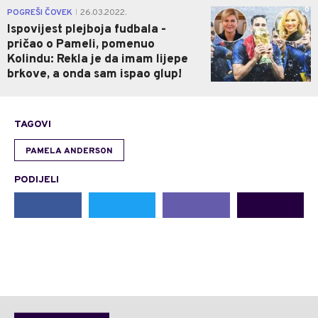
0
POGREŠI ČOVEK
26.03.2022.
|
Ispovijest plejboja fudbala -
pričao o Pameli, pomenuo
Kolindu: Rekla je da imam lijepe
brkove, a onda sam ispao glup!
TAGOVI
PAMELA ANDERSON
PODIJELI