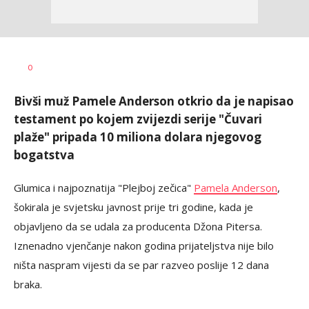
Dragana
AUTOR
0
Božić
Bivši muž Pamele Anderson otkrio da je napisao
testament po kojem zvijezdi serije "Čuvari
plaže" pripada 10 miliona dolara njegovog
bogatstva
Glumica i najpoznatija "Plejboj zečica"
Pamela Anderson
,
šokirala je svjetsku javnost prije tri godine, kada je
objavljeno da se udala za producenta Džona Pitersa.
Iznenadno vjenčanje nakon godina prijateljstva nije bilo
ništa naspram vijesti da se par razveo poslije 12 dana
braka.