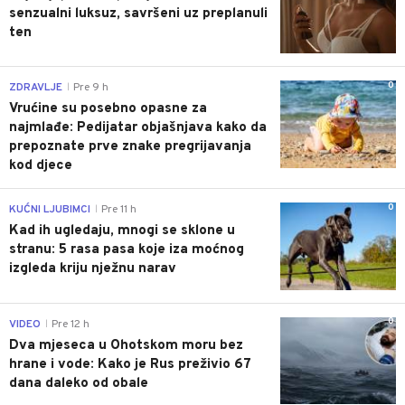
senzualni luksuz, savršeni uz preplanuli
ten
0
ZDRAVLJE
Pre 9 h
|
Vrućine su posebno opasne za
najmlađe: Pedijatar objašnjava kako da
prepoznate prve znake pregrijavanja
kod djece
0
KUĆNI LJUBIMCI
Pre 11 h
|
Kad ih ugledaju, mnogi se sklone u
stranu: 5 rasa pasa koje iza moćnog
izgleda kriju nježnu narav
0
VIDEO
Pre 12 h
|
Dva mjeseca u Ohotskom moru bez
hrane i vode: Kako je Rus preživio 67
dana daleko od obale