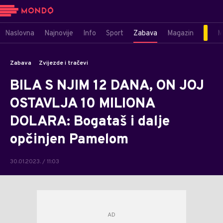
Naslovna
Najnovije
Info
Sport
Zabava
Magazin
M
Zabava
Zvijezde i tračevi
BILA S NJIM 12 DANA, ON JOJ
OSTAVLJA 10 MILIONA
DOLARA: Bogataš i dalje
opčinjen Pamelom
30.01.2023. / 11:03