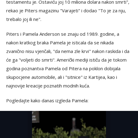
testamentu je. Ostaviću joj 10 miliona dolara nakon smrti",
rekao je Piters magazinu "Varajeti" i dodao "To je za nju,
trebalo joj ili ne".
Piters i Pamela Anderson se znaju od 1989. godine, a
nakon kratkog braka Pamela je isticala da se nikada
zvanično nisu vjenčali, "da nema zle krvi" nakon raskida i da
će ga "voljeti do smrti". Američki mediji ističu da je tokom
godina poznantva Pamela od Pitera na poklon dobijala
skupocjene automobile, ali i "sitnice" iz Kartijea, kao i
najnovije kreacije poznatih modnih kuća.
Pogledajte kako danas izgleda Pamela: