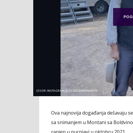
POG
IZVOR: INSTAGRAM/ALECBALDWINININSTA
Ova najnovija događanja dešavaju se 
sa snimanjem u Montani sa Boldvino
ranjen u pucnjavi u oktobru 2021.