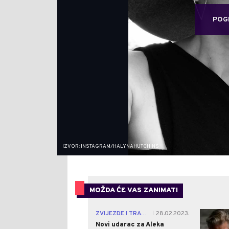
POG
IZVOR: INSTAGRAM/HALYNAHUTCHINS
MOŽDA ĆE VAS ZANIMATI
ZVIJEZDE I TRAČEVI
28.02.2023.
|
Novi udarac za Aleka