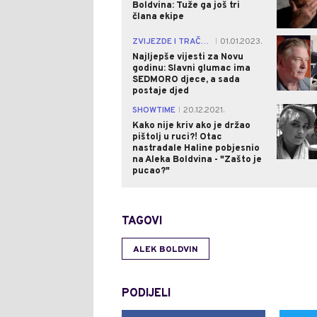
Boldvina: Tuže ga još tri
člana ekipe
ZVIJEZDE I TRAČEVI
01.01.2023.
|
Najljepše vijesti za Novu
godinu: Slavni glumac ima
SEDMORO djece, a sada
postaje djed
SHOWTIME
20.12.2021.
|
Kako nije kriv ako je držao
pištolj u ruci?! Otac
nastradale Haline pobjesnio
na Aleka Boldvina - "Zašto je
pucao?"
TAGOVI
ALEK BOLDVIN
PODIJELI