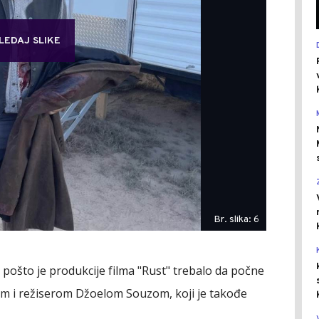
LEDAJ SLIKE
Br. slika: 6
pošto je produkcije filma "Rust" trebalo da počne
m i režiserom Džoelom Souzom, koji je takođe