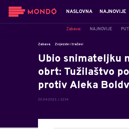
NASLOVNA
NAJNOVIJE
Zabava:
NAJNOVIJE
PUT
Zabava
Zvijezde i tračevi
Ubio snimateljku n
obrt: Tužilaštvo p
protiv Aleka Bold
20.04.2023. / 22:14