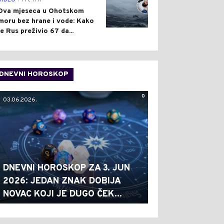
VIDEO
Pre 11 h
Dva mjeseca u Ohotskom
moru bez hrane i vode: Kako
je Rus preživio 67 da...
DNEVNI HOROSKOP
0
03.06.2026.
DNEVNI HOROSKOP ZA 3. JUN
2026: JEDAN ZNAK DOBIJA
NOVAC KOJI JE DUGO ČEK...