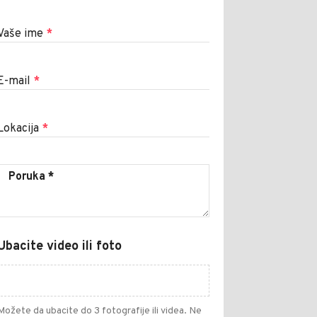
Vaše ime
*
E-mail
*
Lokacija
*
Ubacite video ili foto
Možete da ubacite do 3 fotografije ili videa. Ne