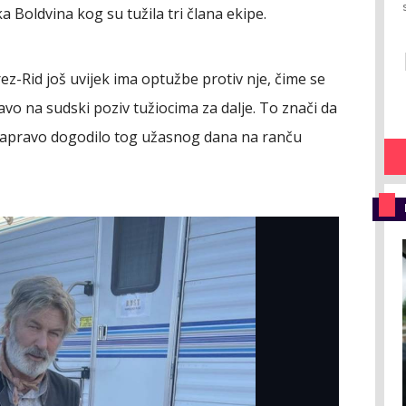
a Boldvina kog su tužila tri člana ekipe.
ez-Rid još uvijek ima optužbe protiv nje, čime se
vo na sudski poziv tužiocima za dalje. To znači da
e zapravo dogodilo tog užasnog dana na ranču