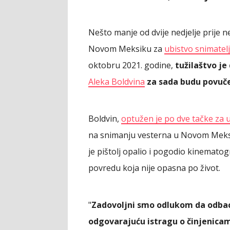
Nešto manje od dvije nedjelje prije 
Novom Meksiku za
ubistvo snimatelj
oktobru 2021. godine,
tužilaštvo je
Aleka Boldvina
za sada budu povuč
Boldvin,
optužen je po dve tačke za 
na snimanju vesterna u Novom Meksi
je pištolj opalio i pogodio kinematog
povredu koja nije opasna po život.
"
Zadovoljni smo odlukom da odbaci
odgovarajuću istragu o činjenica