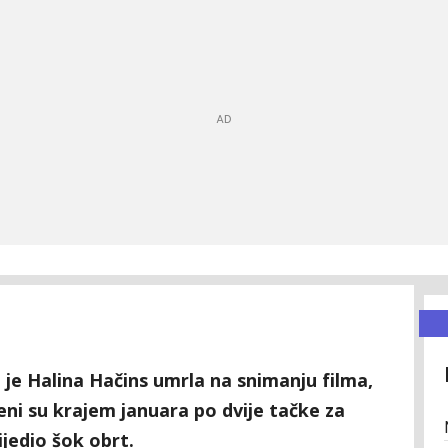
je Halina Hačins umrla na snimanju filma,
ni su krajem januara po dvije tačke za
ijedio šok obrt.