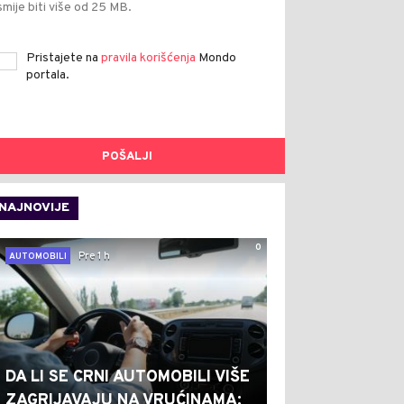
smije biti više od 25 MB.
Pristajete na
pravila korišćenja
Mondo
portala.
POŠALJI
NAJNOVIJE
0
Pre 1 h
AUTOMOBILI
DA LI SE CRNI AUTOMOBILI VIŠE
ZAGRIJAVAJU NA VRUĆINAMA: