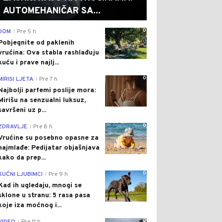
AUTOMEHANIČAR SA...
0
DOM
Pre 5 h
|
Pobjegnite od paklenih
vrućina: Ova stabla rashlađuju
kuću i prave najlj...
0
MIRISI LJETA
Pre 7 h
|
Najbolji parfemi poslije mora:
Mirišu na senzualni luksuz,
savršeni uz p...
0
ZDRAVLJE
Pre 8 h
|
Vrućine su posebno opasne za
najmlađe: Pedijatar objašnjava
kako da prep...
0
KUĆNI LJUBIMCI
Pre 9 h
|
Kad ih ugledaju, mnogi se
sklone u stranu: 5 rasa pasa
koje iza moćnog i...
0
|