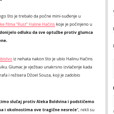
nego što je trebalo da počne mini-suđenje u
ke filma "Rust" Haline Hačins
koje je počinjeno u
 donijelo odluku da sve optužbe protiv glumca
ene.
ubistvo
iz nehata nakon što je ubio Halinu Hačins
ku. Glumac je vježbao unakrsno izvlačenje kada
rafa i režisera Džoel Souza, koji je zadobio
mo slučaj protiv Aleka Boldvina i podstičemo
ma i okolnostima ove tragične nesreće
", rekli su