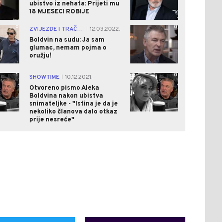
ubistvo iz nehata: Prijeti mu
18 MJESECI ROBIJE
0
0
ZVIJEZDE I TRAČEVI
12.03.2022.
|
Boldvin na sudu: Ja sam
glumac, nemam pojma o
oružju!
1
0
SHOWTIME
10.12.2021.
|
Otvoreno pismo Aleka
Boldvina nakon ubistva
snimateljke - "Istina je da je
nekoliko članova dalo otkaz
prije nesreće"