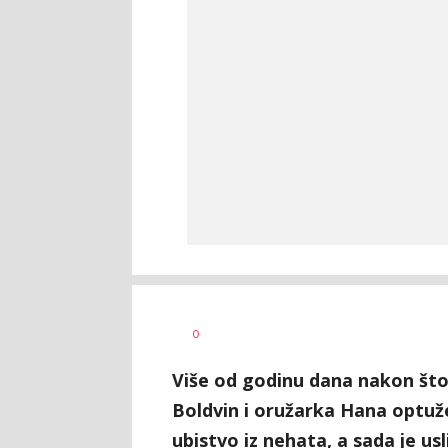
Anja
AUTOR
0
Konstantinović
Više od godinu dana nakon što 
Boldvin i oružarka Hana optuže
ubistvo iz nehata, a sada je usl