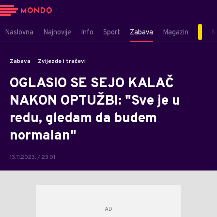
Naslovna
Najnovije
Info
Sport
Zabava
Magazin
M
Zabava
Zvijezde i tračevi
OGLASIO SE SEJO KALAČ
NAKON OPTUŽBI: "Sve je u
redu, gledam da budem
normalan"
13.11.2023. / 23:01