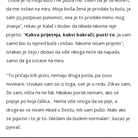
"Otela je tu moju kuću i ne pušta me. Želim da je se klonim,
da me ostavi na miru. Moja bivša žena je prodala tu kuću, ja
sam joj potpisao punomoć, ona je to prodala mimo mog
znanja", rekao je Kalač i dodao da nikada nikome nije
prijetio. "
Kakva prijetnja, kakvi bakrači, pusti to
. Ja sam
samo bio tu ispred kuće i otišao. Nikome nisam prijetio",
istakao je Sejo i dodao da više nikoga neće da napada,
samo da ga ostave na miru.
"To pričaju loši jezici, nemaju druga posla, pa zovu
novinare. Izvukao sam se iz toga, sve je u redu. Zdrav sam,
živ sam, ništa mi ne fali. Nikakav porok nemam, ako se
popije po koja čašica... Nema više onoga da se pije, a
drogirao se nisam nikad u životu, niti sam pušio. Malo ako
se pijucne i to je to. Gledam da budem normalan", kazao je
pjevač.