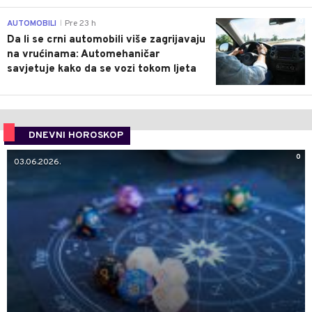
0
AUTOMOBILI
Pre 23 h
|
Da li se crni automobili više zagrijavaju
na vrućinama: Automehaničar
savjetuje kako da se vozi tokom ljeta
DNEVNI HOROSKOP
0
03.06.2026.