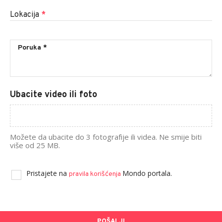
Lokacija
*
Ubacite video ili foto
Možete da ubacite do 3 fotografije ili videa. Ne smije biti
više od 25 MB.
Pristajete na
Mondo portala.
pravila korišćenja
POŠALJI