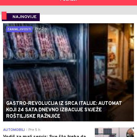
NAJNOVIJE
0
Pre 2 h
ZANIMLJIVOSTI
GASTRO-REVOLUCIJA IZ SRCA ITALIJE: AUTOMAT
KOJI 24 SATA DNEVNO IZBACUJE SVJEŽE
ROŠTILJSKE RAŽNJIĆE
0
AUTOMOBILI
Pre 5 h
|