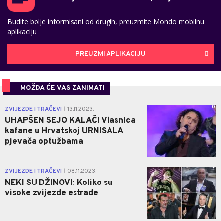
Budite bolje informisani od drugih, preuzmite Mondo mobilnu
aplikaciju
PREUZMI APLIKACIJU
MOŽDA ĆE VAS ZANIMATI
0
ZVIJEZDE I TRAČEVI
13.11.2023.
|
UHAPŠEN SEJO KALAČ! Vlasnica
kafane u Hrvatskoj URNISALA
pjevača optužbama
1
ZVIJEZDE I TRAČEVI
08.11.2023.
|
NEKI SU DŽINOVI: Koliko su
visoke zvijezde estrade