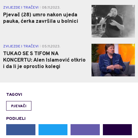
0
ZVIJEZDE I TRAČEVI
08.11.2023.
|
Pjevač (28) umro nakon ujeda
pauka, ćerka završila u bolnici
0
ZVIJEZDE I TRAČEVI
05.11.2023.
|
TUKAO SE S TIFOM NA
KONCERTU: Alen Islamović otkrio
i da li je oprostio kolegi
TAGOVI
PJEVAČI
PODIJELI