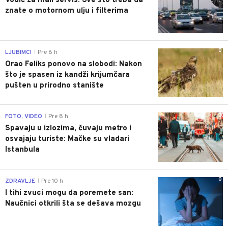
Vodič za mali servis: Sve što treba da
znate o motornom ulju i filterima
0
LJUBIMCI
Pre 6 h
|
Orao Feliks ponovo na slobodi: Nakon
što je spasen iz kandži krijumčara
pušten u prirodno stanište
0
FOTO, VIDEO
Pre 8 h
|
Spavaju u izlozima, čuvaju metro i
osvajaju turiste: Mačke su vladari
Istanbula
0
ZDRAVLJE
Pre 10 h
|
I tihi zvuci mogu da poremete san:
Naučnici otkrili šta se dešava mozgu