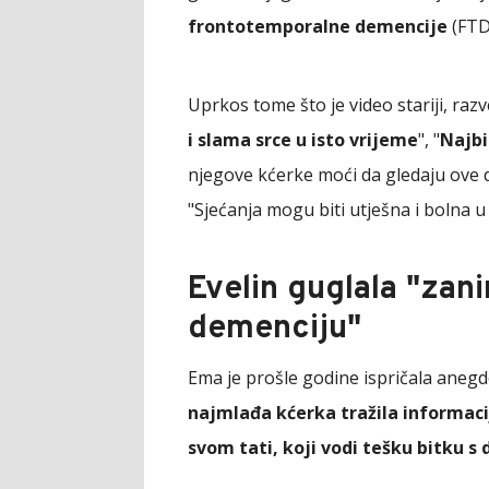
frontotemporalne demencije
(FTD
Uprkos tome što je video stariji, razv
i slama srce u isto vrijeme
", "
Najbi
njegove kćerke moći da gledaju ove di
"Sjećanja mogu biti utješna i bolna u
Evelin guglala "zani
demenciju"
Ema je prošle godine ispričala anegdo
najmlađa kćerka tražila informac
svom tati, koji vodi tešku bitku 