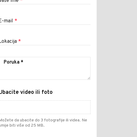
Vaše ime
*
E-mail
*
Lokacija
*
Ubacite video ili foto
Možete da ubacite do 3 fotografije ili videa. Ne
smije biti više od 25 MB.