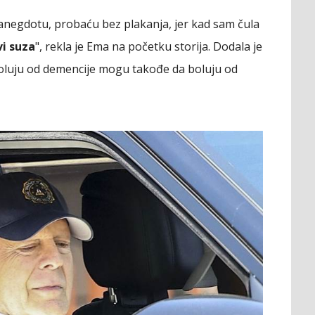
negdotu, probaću bez plakanja, jer kad sam čula
vi suza
", rekla je Ema na početku storija. Dodala je
ji boluju od demencije mogu takođe da boluju od