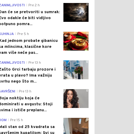
0
ZANIMLJIVOSTI
Pre 2 h
|
Dan će se pretvoriti u sumrak:
Evo odakle će biti vidljivo
potpuno pomra...
0
KUHINJA
Pre 5 h
|
Kad jednom probate gibanicu
sa mlincima, klasične kore
vam više neće pas...
0
ZANIMLJIVOSTI
Pre 13 h
|
Zašto Grci farbaju prozore i
vrata u plavo? Ima važniju
svrhu nego što m...
0
SAVRŠENI
Pre 13 h
|
Boja noktiju koja će
dominirati u avgustu: Stoji
svima i ističe preplanu...
0
DOM
Pre 15 h
|
Mali stan od 25 kvadrata sa
savršenim kupatilom: Svi su