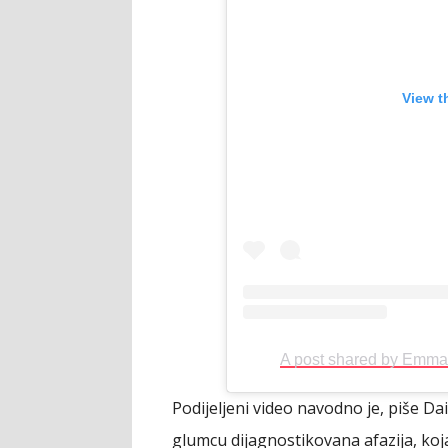
View t
A post shared by Emma
Podijeljeni video navodno je, piše Dai
glumcu dijagnostikovana afazija, koj