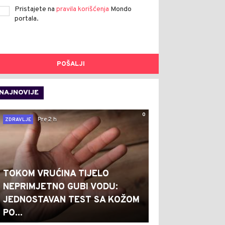
Pristajete na
pravila korišćenja
Mondo
portala.
POŠALJI
NAJNOVIJE
0
Pre 2 h
ZDRAVLJE
TOKOM VRUĆINA TIJELO
NEPRIMJETNO GUBI VODU:
JEDNOSTAVAN TEST SA KOŽOM
PO...