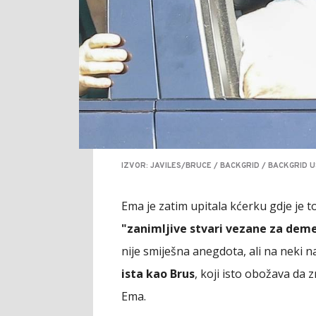
IZVOR: JAVILES/BRUCE / BACKGRID / BACKGRID U
Ema je zatim upitala kćerku gdje je to 
"zanimljive stvari vezane za dem
nije smiješna anegdota, ali na neki na
ista kao Brus
, koji isto obožava da z
Ema.