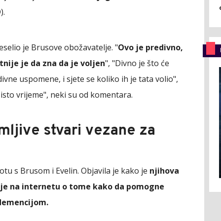
).
eselio je Brusove obožavatelje. "
Ovo je predivno,
tnije je da zna da je voljen
", "Divno je što će
vne uspomene, i sjete se koliko ih je tata volio",
 isto vrijeme", neki su od komentara.
mljive stvari vezane za
tu s Brusom i Evelin. Objavila je kako je
njihova
ije na internetu o tome kako da pomogne
s demencijom.