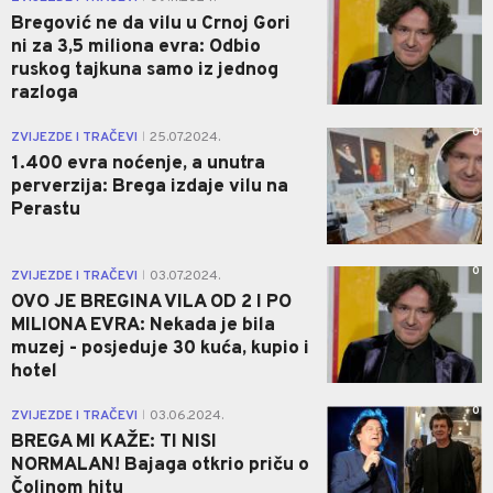
Bregović ne da vilu u Crnoj Gori
ni za 3,5 miliona evra: Odbio
ruskog tajkuna samo iz jednog
razloga
0
ZVIJEZDE I TRAČEVI
25.07.2024.
|
1.400 evra noćenje, a unutra
perverzija: Brega izdaje vilu na
Perastu
0
ZVIJEZDE I TRAČEVI
03.07.2024.
|
OVO JE BREGINA VILA OD 2 I PO
MILIONA EVRA: Nekada je bila
muzej - posjeduje 30 kuća, kupio i
hotel
0
ZVIJEZDE I TRAČEVI
03.06.2024.
|
BREGA MI KAŽE: TI NISI
NORMALAN! Bajaga otkrio priču o
Čolinom hitu