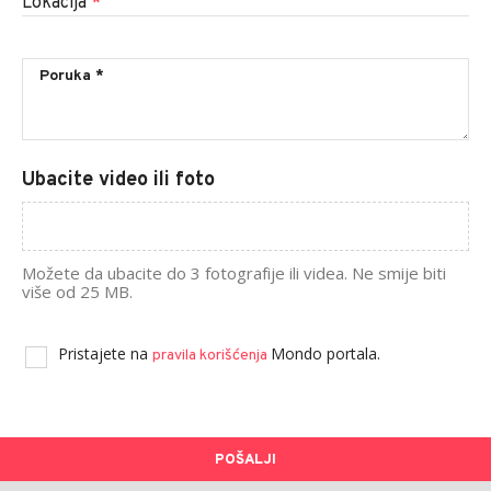
Lokacija
*
Ubacite video ili foto
Možete da ubacite do 3 fotografije ili videa. Ne smije biti
više od 25 MB.
Pristajete na
Mondo portala.
pravila korišćenja
POŠALJI