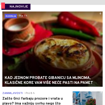
NAJNOVIJE
0
Pre 1 h
KUHINJA
KAD JEDNOM PROBATE GIBANICU SA MLINCIMA,
KLASIČNE KORE VAM VIŠE NEĆE PASTI NA PAMET
0
ZANIMLJIVOSTI
Pre 8 h
|
Zašto Grci farbaju prozore i vrata u
plavo? Ima važniju svrhu nego što