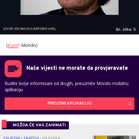
IZVOR: ATA IMAGES/ANTONIO AHEL
Br. slika: 5
(
Kurir
/ Mondo)
Naše vijesti ne morate da provjeravate
Budite bolje informisani od drugih, preuzmite Mondo mobilnu
aplikaciju
PREUZMI APLIKACIJU
MOŽDA ĆE VAS ZANIMATI
0
ZVIJEZDE I TRAČEVI
09.11.2024.
|