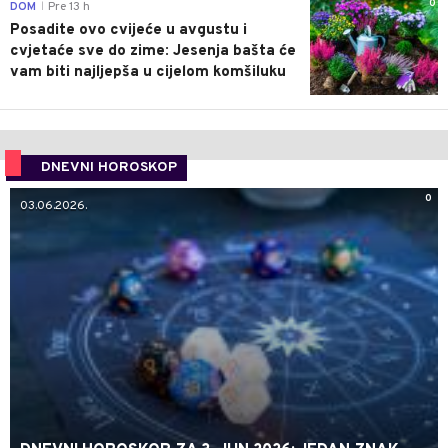
0
DOM
Pre 13 h
|
Posadite ovo cvijeće u avgustu i
cvjetaće sve do zime: Jesenja bašta će
vam biti najljepša u cijelom komšiluku
DNEVNI HOROSKOP
0
03.06.2026.