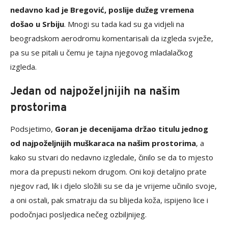
nedavno kad je Bregović, poslije dužeg vremena
došao u Srbiju
. Mnogi su tada kad su ga vidjeli na
beogradskom aerodromu komentarisali da izgleda svježe,
pa su se pitali u čemu je tajna njegovog mladalačkog
izgleda.
Jedan od najpoželjnijih na našim
prostorima
Podsjetimo,
Goran je decenijama držao titulu jednog
od najpoželjnijih muškaraca na našim prostorima
, a
kako su stvari do nedavno izgledale, činilo se da to mjesto
mora da prepusti nekom drugom. Oni koji detaljno prate
njegov rad, lik i djelo složili su se da je vrijeme učinilo svoje,
a oni ostali, pak smatraju da su blijeda koža, ispijeno lice i
podočnjaci posljedica nečeg ozbiljnijeg.