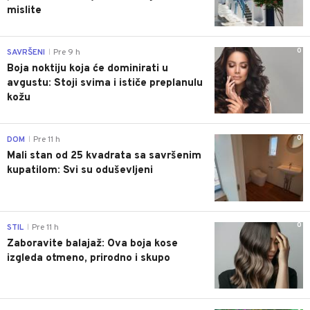
mislite
0
SAVRŠENI
Pre 9 h
|
Boja noktiju koja će dominirati u
avgustu: Stoji svima i ističe preplanulu
kožu
0
DOM
Pre 11 h
|
Mali stan od 25 kvadrata sa savršenim
kupatilom: Svi su oduševljeni
0
STIL
Pre 11 h
|
Zaboravite balajaž: Ova boja kose
izgleda otmeno, prirodno i skupo