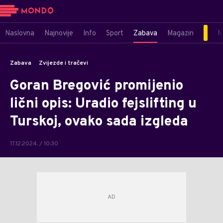
Naslovna
Najnovije
Info
Sport
Zabava
Magazin
M
Zabava
Zvijezde i tračevi
Goran Bregović promijenio
lični opis: Uradio fejslifting u
Turskoj, ovako sada izgleda
17.12.2024. / 10:30