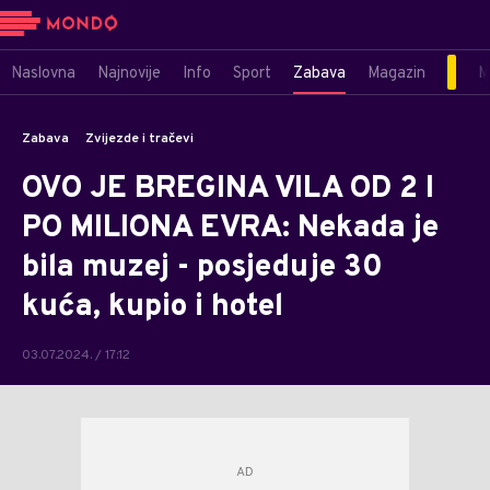
Naslovna
Najnovije
Info
Sport
Zabava
Magazin
M
Zabava
Zvijezde i tračevi
OVO JE BREGINA VILA OD 2 I
PO MILIONA EVRA: Nekada je
bila muzej - posjeduje 30
kuća, kupio i hotel
03.07.2024. / 17:12