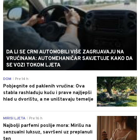
DA LI SE CRNI AUTOMOBILI VIŠE ZAGRIJAVAJU NA
VRUĆINAMA: AUTOMEHANIČAR SAVJETUJE KAKO DA
SE VOZI TOKOM LJETA
0
DOM
Pre 14 h
|
Pobjegnite od paklenih vrućina: Ova
stabla rashlađuju kuću i prave najljepši
hlad u dvorištu, a ne uništavaju temelje
0
MIRISI LJETA
Pre 16 h
|
Najbolji parfemi poslije mora: Mirišu na
senzualni luksuz, savršeni uz preplanuli
ten