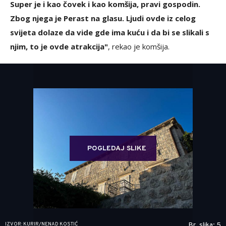
Super je i kao čovek i kao komšija, pravi gospodin.
Zbog njega je Perast na glasu. Ljudi ovde iz celog
svijeta dolaze da vide gde ima kuću i da bi se slikali s
njim, to je ovde atrakcija"
, rekao je komšija.
POGLEDAJ SLIKE
IZVOR: KURIR/NENAD KOSTIĆ
Br. slika: 5