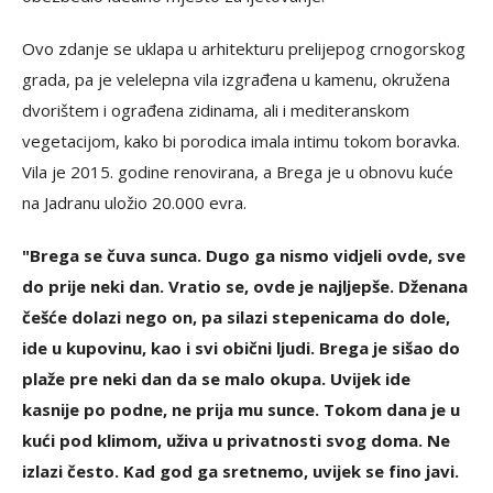
Ovo zdanje se uklapa u arhitekturu prelijepog crnogorskog
grada, pa je velelepna vila izgrađena u kamenu, okružena
dvorištem i ograđena zidinama, ali i mediteranskom
vegetacijom, kako bi porodica imala intimu tokom boravka.
Vila je 2015. godine renovirana, a Brega je u obnovu kuće
na Jadranu uložio 20.000 evra.
"Brega se čuva sunca. Dugo ga nismo vidjeli ovde, sve
do prije neki dan. Vratio se, ovde je najljepše. Dženana
češće dolazi nego on, pa silazi stepenicama do dole,
ide u kupovinu, kao i svi obični ljudi. Brega je sišao do
plaže pre neki dan da se malo okupa. Uvijek ide
kasnije po podne, ne prija mu sunce. Tokom dana je u
kući pod klimom, uživa u privatnosti svog doma. Ne
izlazi često. Kad god ga sretnemo, uvijek se fino javi.