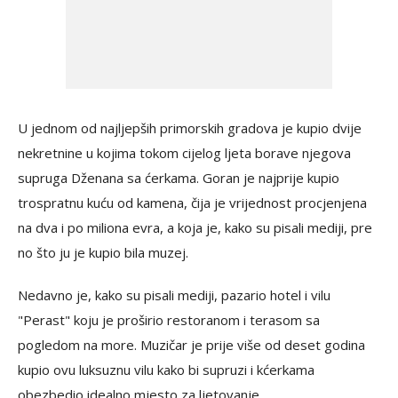
U jednom od najljepših primorskih gradova je kupio dvije
nekretnine u kojima tokom cijelog ljeta borave njegova
supruga Dženana sa ćerkama. Goran je najprije kupio
trospratnu kuću od kamena, čija je vrijednost procjenjena
na dva i po miliona evra, a koja je, kako su pisali mediji, pre
no što ju je kupio bila muzej.
Nedavno je, kako su pisali mediji, pazario hotel i vilu
"Perast" koju je proširio restoranom i terasom sa
pogledom na more. Muzičar je prije više od deset godina
kupio ovu luksuznu vilu kako bi supruzi i kćerkama
obezbedio idealno mjesto za ljetovanje.