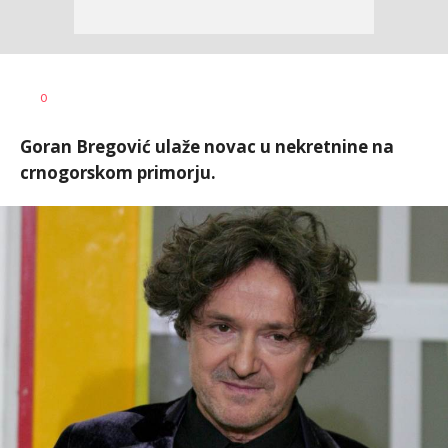
Katarina
AUTOR
0
Bojović
Goran Bregović ulaže novac u nekretnine na
crnogorskom primorju.