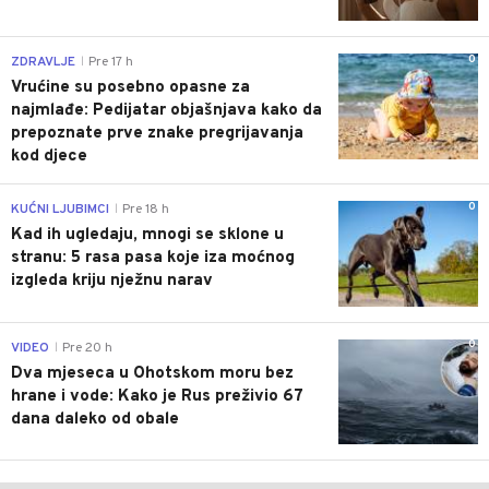
0
ZDRAVLJE
Pre 17 h
|
Vrućine su posebno opasne za
najmlađe: Pedijatar objašnjava kako da
prepoznate prve znake pregrijavanja
kod djece
0
KUĆNI LJUBIMCI
Pre 18 h
|
Kad ih ugledaju, mnogi se sklone u
stranu: 5 rasa pasa koje iza moćnog
izgleda kriju nježnu narav
0
VIDEO
Pre 20 h
|
Dva mjeseca u Ohotskom moru bez
hrane i vode: Kako je Rus preživio 67
dana daleko od obale