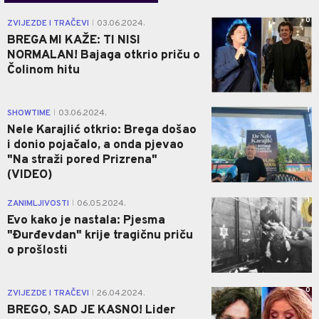
0
ZVIJEZDE I TRAČEVI
03.06.2024.
|
BREGA MI KAŽE: TI NISI
NORMALAN! Bajaga otkrio priču o
Čolinom hitu
1
SHOWTIME
03.06.2024.
|
Nele Karajlić otkrio: Brega došao
i donio pojačalo, a onda pjevao
"Na straži pored Prizrena"
(VIDEO)
1
ZANIMLJIVOSTI
06.05.2024.
|
Evo kako je nastala: Pjesma
"Đurđevdan" krije tragičnu priču
o prošlosti
0
ZVIJEZDE I TRAČEVI
26.04.2024.
|
BREGO, SAD JE KASNO! Lider