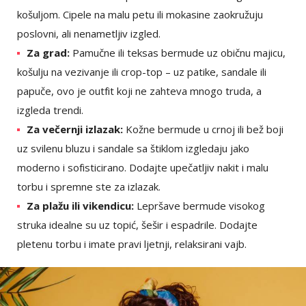
košuljom. Cipele na malu petu ili mokasine zaokružuju
poslovni, ali nenametljiv izgled.
Za grad:
Pamučne ili teksas bermude uz običnu majicu,
košulju na vezivanje ili crop-top – uz patike, sandale ili
papuče, ovo je outfit koji ne zahteva mnogo truda, a
izgleda trendi.
Za večernji izlazak:
Kožne bermude u crnoj ili bež boji
uz svilenu bluzu i sandale sa štiklom izgledaju jako
moderno i sofisticirano. Dodajte upečatljiv nakit i malu
torbu i spremne ste za izlazak.
Za plažu ili vikendicu:
Lepršave bermude visokog
struka idealne su uz topić, šešir i espadrile. Dodajte
pletenu torbu i imate pravi ljetnji, relaksirani vajb.