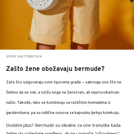
IZVOR: SHUTTERSTOCK
Zašto žene obožavaju bermude?
Zato što odgovaraju
svim tipovima građe – sakrivaju ono što ne
želimo da se vidi, a ističu noge na ženstven, ali neprovokativan
način. Takođe, lako se kombinuju sa različitim komadima iz
garderobera, pa su odlična osnova za kapsulnu ljetnju kolekciju.
Dodatni plus? Bermude su idealne za one trenutke kada
želite da izgledate sređeno, ali ne i previše “uštogljeno”.