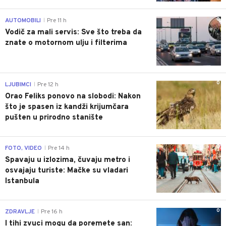
0
AUTOMOBILI
Pre 11 h
|
Vodič za mali servis: Sve što treba da
znate o motornom ulju i filterima
0
LJUBIMCI
Pre 12 h
|
Orao Feliks ponovo na slobodi: Nakon
što je spasen iz kandži krijumčara
pušten u prirodno stanište
0
FOTO, VIDEO
Pre 14 h
|
Spavaju u izlozima, čuvaju metro i
osvajaju turiste: Mačke su vladari
Istanbula
0
ZDRAVLJE
Pre 16 h
|
I tihi zvuci mogu da poremete san: