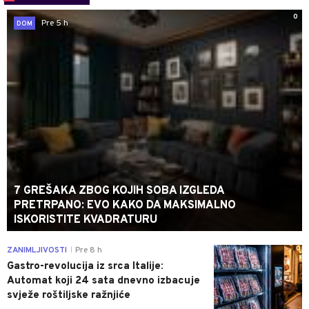
0
Pre 5 h
DOM
7 GREŠAKA ZBOG KOJIH SOBA IZGLEDA
PRETRPANO: EVO KAKO DA MAKSIMALNO
ISKORISTITE KVADRATURU
0
ZANIMLJIVOSTI
Pre 8 h
|
Gastro-revolucija iz srca Italije:
Automat koji 24 sata dnevno izbacuje
svježe roštiljske ražnjiće