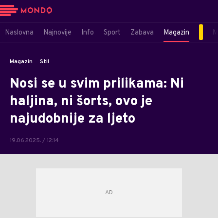
Naslovna
Najnovije
Info
Sport
Zabava
Magazin
M
Magazin
Stil
Nosi se u svim prilikama: Ni
haljina, ni šorts, ovo je
najudobnije za ljeto
19.06.2025. / 12:14