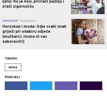
ljeto: Ko je nosi, privlači pažnju i
zrači sigurnošću
0
HOROSKOP
16.06.2025.
|
Horoskop i moda: Gdje svaki znak
griješi pri odabiru odjeće
(muškarci, nismo ni vas
zaboravili!)
TAGOVI
MODA
PODIJELI