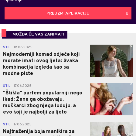
PREUZMI APLIKACIJU
MOŽDA ĆE VAS ZANIMATI
0
STIL
18.06.2025.
|
Najmoderniji komad odjeće koji
morate imati ovog ljeta: Svaka
kombinacija izgleda kao sa
modne piste
0
STIL
17.06.2025.
|
"Štikla" parfem popularniji nego
ikad: Žene ga obožavaju,
muškarci zbog njega luduju, a
evo koji je najbolji za ljeto
0
STIL
17.06.2025.
|
Najtraženija boja manikira za