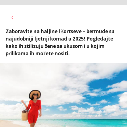
Radmila
AUTOR
0
Ilić
Zaboravite na haljine i šortseve – bermude su
najudobniji ljetnji komad u 2025! Pogledajte
kako ih stilizuju žene sa ukusom i u kojim
prilikama ih možete nositi.