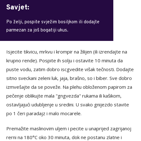
Savjet:
Po želji, pospite svježim bosiljkom ili dodajte
parmezan za još bogatiji ukus.
Isjecite tikvicu, mrkvu i krompir na žilijen (ili izrendajte na
krupno rende). Pospite ih solju i ostavite 10 minuta da
puste vodu, zatim dobro iscgvedite višak tečnosti. Dodajte
sitno sveckani zeleni luk, jaja, brašno, so i biber. Sve dobro
izmvešajte da se poveže. Na plehu obloženom papirom za
pečenje oblikujte mala "gngvezda" rukama ili kašikom,
ostavljajući udubljenje u sredini. U svako gnijezdo stavite
po 1 čeri paradajz i malo mocarele.
Premažite maslinovim uljem i pecite u unaprijed zagrijanoj
rerni na 180°C oko 30 minuta, dok ne postanu zlatne i