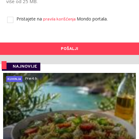
više od 25 MB.
Pristajete na
Mondo portala.
pravila korišćenja
POŠALJI
NAJNOVIJE
0
Pre 4 h
KUHINJA