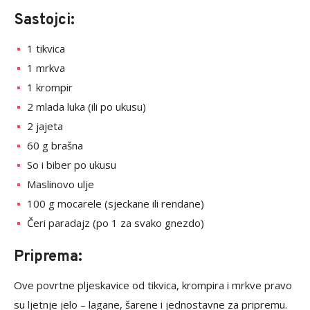
Sastojci:
1 tikvica
1 mrkva
1 krompir
2 mlada luka (ili po ukusu)
2 jajeta
60 g brašna
So i biber po ukusu
Maslinovo ulje
100 g mocarele (sjeckane ili rendane)
Čeri paradajz (po 1 za svako gnezdo)
Priprema:
Ove povrtne pljeskavice od tikvica, krompira i mrkve pravo
su ljetnje jelo – lagane, šarene i jednostavne za pripremu.