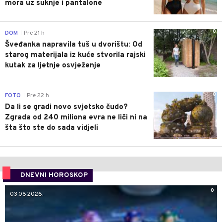
mora uz suknje i pantalone
0
DOM
Pre 21 h
|
Šveđanka napravila tuš u dvorištu: Od
starog materijala iz kuće stvorila rajski
kutak za ljetnje osvježenje
0
FOTO
Pre 22 h
|
Da li se gradi novo svjetsko čudo?
Zgrada od 240 miliona evra ne liči ni na
šta što ste do sada vidjeli
DNEVNI HOROSKOP
0
03.06.2026.