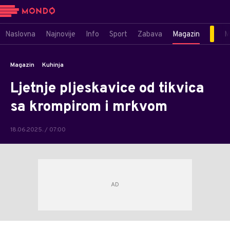
Naslovna
Najnovije
Info
Sport
Zabava
Magazin
M
Magazin
Kuhinja
Ljetnje pljeskavice od tikvica
sa krompirom i mrkvom
18.06.2025. / 07:00