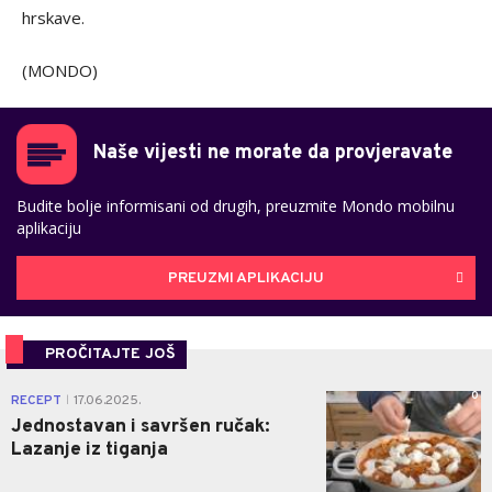
hrskave.
(MONDO)
Naše vijesti ne morate da provjeravate
Budite bolje informisani od drugih, preuzmite Mondo mobilnu
aplikaciju
PREUZMI APLIKACIJU
PROČITAJTE JOŠ
0
RECEPT
17.06.2025.
|
Jednostavan i savršen ručak:
Lazanje iz tiganja