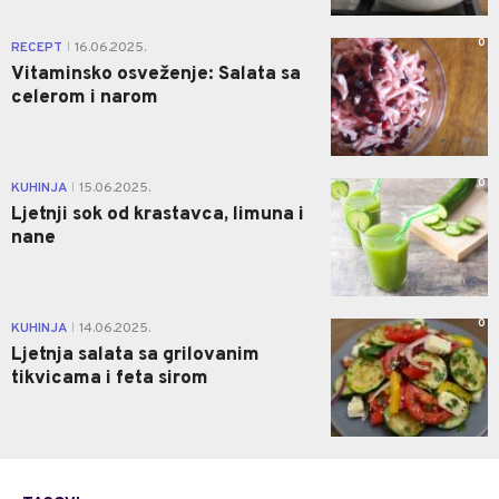
0
RECEPT
16.06.2025.
|
Vitaminsko osveženje: Salata sa
celerom i narom
0
KUHINJA
15.06.2025.
|
Ljetnji sok od krastavca, limuna i
nane
0
KUHINJA
14.06.2025.
|
Ljetnja salata sa grilovanim
tikvicama i feta sirom