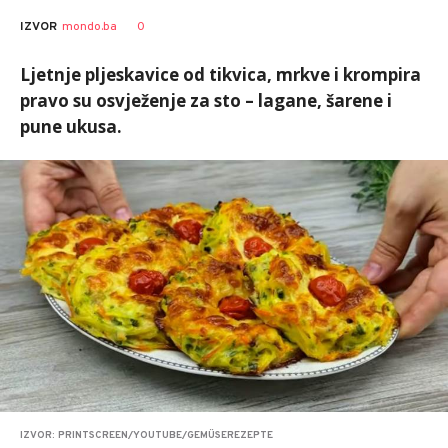
0
IZVOR
mondo.ba
Ljetnje pljeskavice od tikvica, mrkve i krompira
pravo su osvježenje za sto – lagane, šarene i
pune ukusa.
IZVOR: PRINTSCREEN/YOUTUBE/GEMÜSEREZEPTE