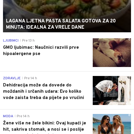
LAGANA LJETNA PASTA SALATA GOTOVA ZA 20
MINUTA: IDEALNA ZA VRELE DANE
0
LJUBIMCI
Pre 13 h
|
GMO ljubimac: Naučnici razvili prve
hipoalergene pse
0
ZDRAVLJE
Pre 14 h
|
Dehidracija može da dovede do
moždanih i srčanih udara: Evo koliko
vode zaista treba da pijete po vrućini
0
MODA
Pre 14 h
|
Žene više ne žele bikini: Ovaj kupaći je
hit, sakriva stomak, a nosi se i poslije