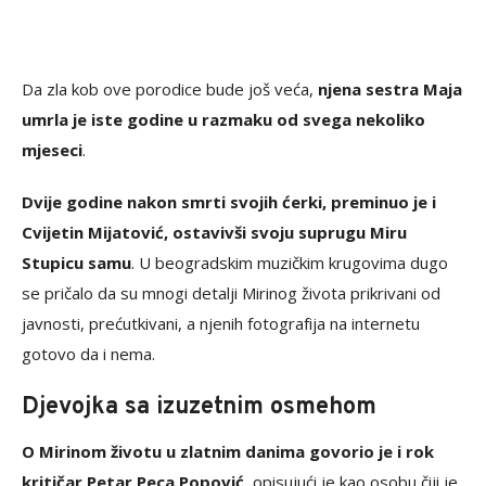
Da zla kob ove porodice bude još veća,
njena sestra Maja
umrla je iste godine u razmaku od svega nekoliko
mjeseci
.
Dvije godine nakon smrti svojih ćerki, preminuo je i
Cvijetin Mijatović, ostavivši svoju suprugu Miru
Stupicu samu
. U beogradskim muzičkim krugovima dugo
se pričalo da su mnogi detalji Mirinog života prikrivani od
javnosti, prećutkivani, a njenih fotografija na internetu
gotovo da i nema.
Djevojka sa izuzetnim osmehom
O Mirinom životu u zlatnim danima govorio je i rok
kritičar Petar Peca Popović
, opisujući je kao osobu čiji je