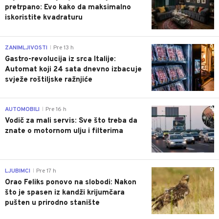
pretrpano: Evo kako da maksimalno
iskoristite kvadraturu
0
ZANIMLJIVOSTI
Pre 13 h
|
Gastro-revolucija iz srca Italije:
Automat koji 24 sata dnevno izbacuje
svježe roštiljske ražnjiće
0
AUTOMOBILI
Pre 16 h
|
Vodič za mali servis: Sve što treba da
znate o motornom ulju i filterima
0
LJUBIMCI
Pre 17 h
|
Orao Feliks ponovo na slobodi: Nakon
što je spasen iz kandži krijumčara
pušten u prirodno stanište