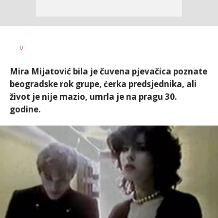
Vesna
AUTOR
0
Kerkez
Mira Mijatović bila je čuvena pjevačica poznate
beogradske rok grupe, ćerka predsjednika, ali
život je nije mazio, umrla je na pragu 30.
godine.