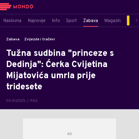
Naslovna
Najnovije
Info
Sport
Zabava
Magazin
M
Zabava
Zvijezde i tračevi
Tužna sudbina "princeze s
Dedinja": Ćerka Cvijetina
Mijatovića umrla prije
tridesete
05.01.2025. / 11:02