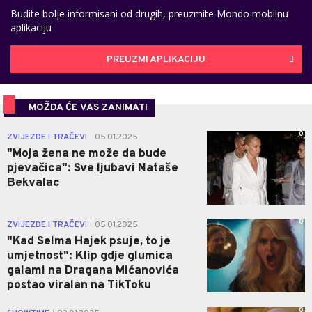
Budite bolje informisani od drugih, preuzmite Mondo mobilnu
aplikaciju
PREUZMI APLIKACIJU
MOŽDA ĆE VAS ZANIMATI
0
ZVIJEZDE I TRAČEVI
05.01.2025.
|
"Moja žena ne može da bude
pjevačica": Sve ljubavi Nataše
Bekvalac
0
ZVIJEZDE I TRAČEVI
05.01.2025.
|
"Kad Selma Hajek psuje, to je
umjetnost": Klip gdje glumica
galami na Dragana Mićanovića
postao viralan na TikToku
0