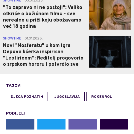
SHOWTIME
03.01.2025.
|
"To zapravo ni ne postoji": Veliko
otkriće o božićnom filmu - sve
nerealno u priči koju obožavamo
već 18 godina
0
SHOWTIME
01.01.2025.
|
Novi "Nosferatu" u kom igra
Depova kćerka inspirisan
"Leptiricom": Reditelj progovorio
o srpskom hororu i potvrdio sve
TAGOVI
DJECA POZNATIH
JUGOSLAVIJA
ROKENROL
PODIJELI