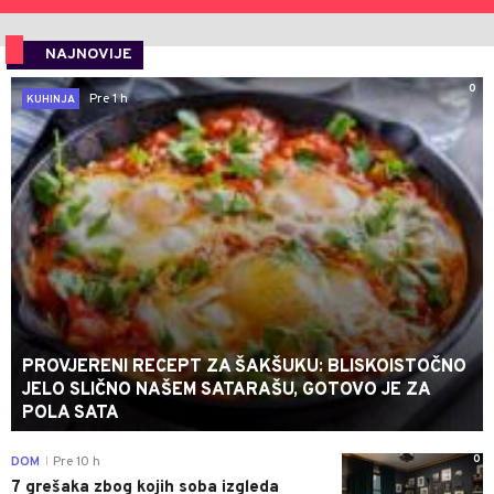
NAJNOVIJE
0
Pre 1 h
KUHINJA
PROVJERENI RECEPT ZA ŠAKŠUKU: BLISKOISTOČNO
JELO SLIČNO NAŠEM SATARAŠU, GOTOVO JE ZA
POLA SATA
0
DOM
Pre 10 h
|
7 grešaka zbog kojih soba izgleda