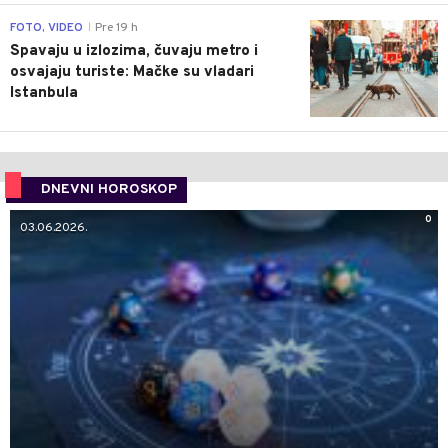
0
FOTO, VIDEO
Pre 19 h
|
Spavaju u izlozima, čuvaju metro i
osvajaju turiste: Mačke su vladari
Istanbula
DNEVNI HOROSKOP
0
03.06.2026.