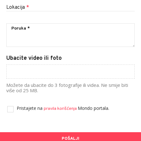
Lokacija
*
Ubacite video ili foto
Možete da ubacite do 3 fotografije ili videa. Ne smije biti
više od 25 MB.
Pristajete na
Mondo portala.
pravila korišćenja
POŠALJI