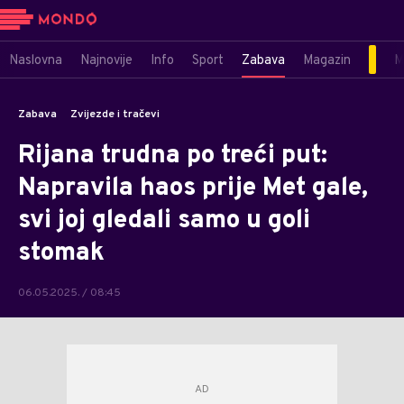
Naslovna
Najnovije
Info
Sport
Zabava
Magazin
M
Zabava
Zvijezde i tračevi
Rijana trudna po treći put:
Napravila haos prije Met gale,
svi joj gledali samo u goli
stomak
06.05.2025. / 08:45