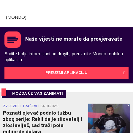
(MONDO)
Naše vijesti ne morate da provjeravate
Budite bolje informisani od drugih, preuzmite Mondo mobilnu
aplikaciju
PREUZMI APLIKACIJU
MOŽDA ĆE VAS ZANIMATI
0
ZVIJEZDE I TRAČEVI
24.01.2025.
|
Poznati pjevač podnio tužbu
zbog serije: Rekli da je silovatelj i
zlostavljač, sad traži pola
milijarde dolara