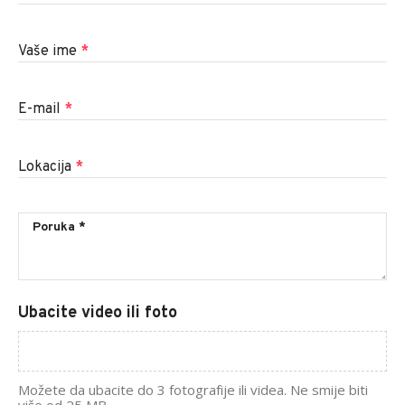
Vaše ime
*
E-mail
*
Lokacija
*
Ubacite video ili foto
Možete da ubacite do 3 fotografije ili videa. Ne smije biti
više od 25 MB.