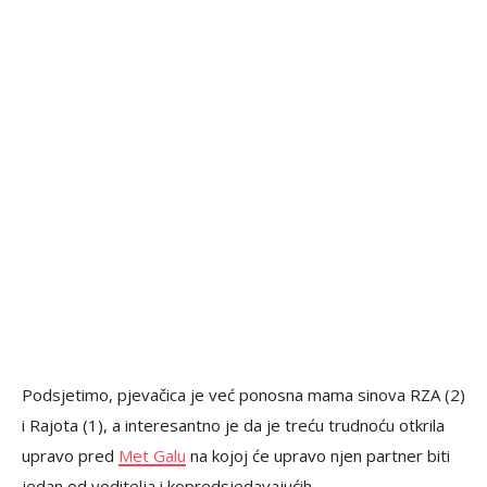
Podsjetimo, pjevačica je već ponosna mama sinova RZA (2)
i Rajota (1), a interesantno je da je treću trudnoću otkrila
upravo pred
Met Galu
na kojoj će upravo njen partner biti
jedan od voditelja i kopredsjedavajućih.