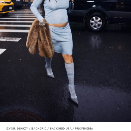
IZVOR: DIGGZY / BACKGRID / BACKGRID USA / PROFIMEDIA