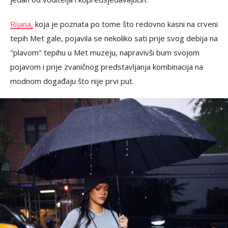
Rijana,
koja je poznata po tome što redovno kasni na crveni
tepih Met gale, pojavila se nekoliko sati prije svog debija na
"plavom" tepihu u Met muzeju, napravivši bum svojom
pojavom i prije zvaničnog predstavljanja kombinacija na
modnom događaju što nije prvi put.