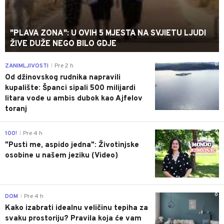
"PLAVA ZONA": U OVIH 5 MJESTA NA SVJIETU LJUDI
ŽIVE DUŽE NEGO BILO GDJE
0
ZANIMLJIVOSTI
Pre 2 h
|
Od džinovskog rudnika napravili
kupalište: Španci sipali 500 milijardi
litara vode u ambis dubok kao Ajfelov
toranj
0
100!
Pre 4 h
|
"Pusti me, aspido jedna": Životinjske
osobine u našem jeziku (Video)
0
DOM
Pre 4 h
|
Kako izabrati idealnu veličinu tepiha za
svaku prostoriju? Pravila koja će vam