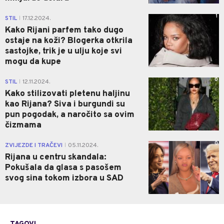
1
STIL
17.12.2024.
|
Kako Rijani parfem tako dugo
ostaje na koži? Blogerka otkrila
sastojke, trik je u ulju koje svi
mogu da kupe
0
STIL
12.11.2024.
|
Kako stilizovati pletenu haljinu
kao Rijana? Siva i burgundi su
pun pogodak, a naročito sa ovim
čizmama
0
ZVIJEZDE I TRAČEVI
05.11.2024.
|
Rijana u centru skandala:
Pokušala da glasa s pasošem
svog sina tokom izbora u SAD
TAGOVI