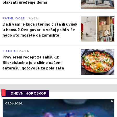
olakšati uređenje doma
0
ZANIMLJIVOSTI
Pre 7 h
|
Da li vam je kuća sterilno čista ili uvijek
u haosu? Ovo govori o vašoj psihi više
nego što možete da zamislite
0
KUHINJA
Pre 9 h
|
Provjereni recept za šakšuku:
Bliskoistočno jelo slično našem
satarašu, gotovo je za pola sata
DNEVNI HOROSKOP
0
03.06.2026.