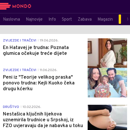
Naslovna
Najnovije
Info
Sport
Zabava
Magazin
M
0
ZVIJEZDE I TRAČEVI
19.06.2026.
|
En Hatavej je trudna: Poznata
glumica očekuje treće dijete
0
ZVIJEZDE I TRAČEVI
11.06.2026.
|
Peni iz "Teorije velikog praska"
ponovo trudna: Kejli Kuoko čeka
drugu kćerku
0
DRUŠTVO
10.02.2026.
|
Nestašica ključnih lijekova
uznemirila trudnice u Srpskoj, iz
FZO uvjeravaju da je nabavka u toku