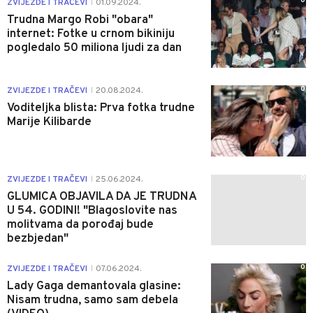
0
ZVIJEZDE I TRAČEVI
01.09.2024.
|
Trudna Margo Robi "obara"
internet: Fotke u crnom bikiniju
pogledalo 50 miliona ljudi za dan
0
ZVIJEZDE I TRAČEVI
20.08.2024.
|
Voditeljka blista: Prva fotka trudne
Marije Kilibarde
0
ZVIJEZDE I TRAČEVI
25.06.2024.
|
GLUMICA OBJAVILA DA JE TRUDNA
U 54. GODINI! "Blagoslovite nas
molitvama da porođaj bude
bezbjedan"
0
ZVIJEZDE I TRAČEVI
07.06.2024.
|
Lady Gaga demantovala glasine:
Nisam trudna, samo sam debela