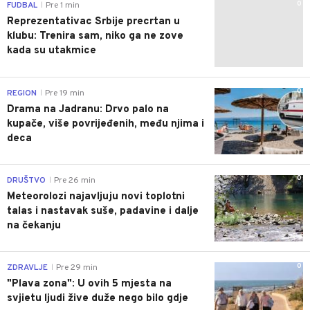
0
FUDBAL
Pre 1 min
|
Reprezentativac Srbije precrtan u
klubu: Trenira sam, niko ga ne zove
kada su utakmice
0
REGION
Pre 19 min
|
Drama na Jadranu: Drvo palo na
kupače, više povrijeđenih, među njima i
deca
0
DRUŠTVO
Pre 26 min
|
Meteorolozi najavljuju novi toplotni
talas i nastavak suše, padavine i dalje
na čekanju
0
ZDRAVLJE
Pre 29 min
|
"Plava zona": U ovih 5 mjesta na
svjietu ljudi žive duže nego bilo gdje