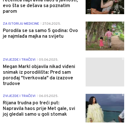
rečenica napravila haos u javnosti,
evo šta se dešava sa poznatim
parom
0
ZA ISTORIJU MEDICINE
27.06.2025.
|
Porodila se sa samo 5 godina: Ovo
je najmlađa majka na svijetu
0
ZVIJEZDE I TRAČEVI
05.06.2025.
|
Megan Markl objavila nikad viđeni
snimak iz porodilišta: Pred sam
porođaj "tverkovala" da izazove
trudove
0
ZVIJEZDE I TRAČEVI
06.05.2025.
|
Rijana trudna po treći put:
Napravila haos prije Met gale, svi
joj gledali samo u goli stomak