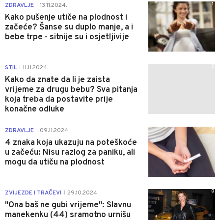
1
ZDRAVLJE
13.11.2024.
|
Kako pušenje utiče na plodnost i
začeće? Šanse su duplo manje, a i
bebe trpe - sitnije su i osjetljivije
0
STIL
11.11.2024.
|
Kako da znate da li je zaista
vrijeme za drugu bebu? Sva pitanja
koja treba da postavite prije
konačne odluke
0
ZDRAVLJE
09.11.2024.
|
4 znaka koja ukazuju na poteškoće
u začeću: Nisu razlog za paniku, ali
mogu da utiču na plodnost
0
ZVIJEZDE I TRAČEVI
29.10.2024.
|
"Ona baš ne gubi vrijeme": Slavnu
manekenku (44) sramotno urnišu