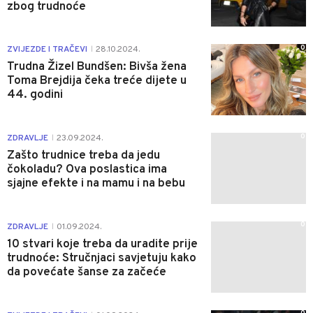
zbog trudnoće
0
ZVIJEZDE I TRAČEVI
28.10.2024.
|
Trudna Žizel Bundšen: Bivša žena
Toma Brejdija čeka treće dijete u
44. godini
0
ZDRAVLJE
23.09.2024.
|
Zašto trudnice treba da jedu
čokoladu? Ova poslastica ima
sjajne efekte i na mamu i na bebu
0
ZDRAVLJE
01.09.2024.
|
10 stvari koje treba da uradite prije
trudnoće: Stručnjaci savjetuju kako
da povećate šanse za začeće