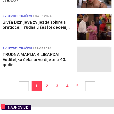
(VIDEO)
0
ZVIJEZDE I TRAČEVI
04.06.2024.
|
Bivša Diznijeva zvijezda šokirala
pratioce: Trudna u šestoj deceniji!
0
ZVIJEZDE I TRAČEVI
29.05.2024.
|
TRUDNA MARIJA KILIBARDA!
Voditeljka čeka prvo dijete u 43.
godini
1
2
3
4
5
NAJNOVIJE