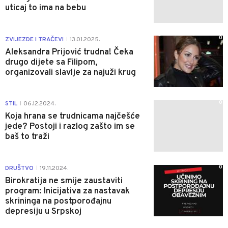
uticaj to ima na bebu
0
ZVIJEZDE I TRAČEVI
13.01.2025.
|
Aleksandra Prijović trudna! Čeka
drugo dijete sa Filipom,
organizovali slavlje za najuži krug
0
STIL
06.12.2024.
|
Koja hrana se trudnicama najčešće
jede? Postoji i razlog zašto im se
baš to traži
0
DRUŠTVO
19.11.2024.
|
Birokratija ne smije zaustaviti
program: Inicijativa za nastavak
skrininga na postporođajnu
depresiju u Srpskoj