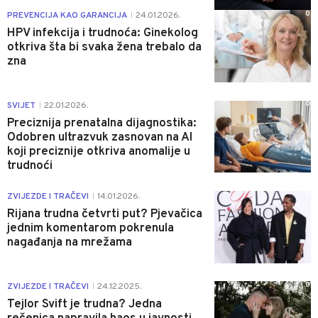
0
PREVENCIJA KAO GARANCIJA
24.01.2026.
|
HPV infekcija i trudnoća: Ginekolog
otkriva šta bi svaka žena trebalo da
zna
0
SVIJET
22.01.2026.
|
Preciznija prenatalna dijagnostika:
Odobren ultrazvuk zasnovan na AI
koji preciznije otkriva anomalije u
trudnoći
0
ZVIJEZDE I TRAČEVI
14.01.2026.
|
Rijana trudna četvrti put? Pjevačica
jednim komentarom pokrenula
nagađanja na mrežama
0
ZVIJEZDE I TRAČEVI
24.12.2025.
|
Tejlor Svift je trudna? Jedna