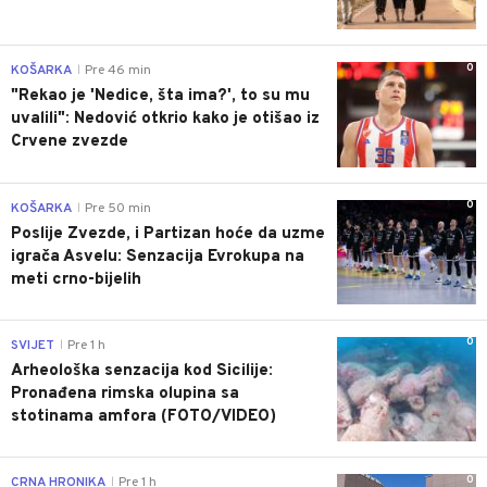
0
KOŠARKA
Pre 46 min
|
"Rekao je 'Nedice, šta ima?', to su mu
uvalili": Nedović otkrio kako je otišao iz
Crvene zvezde
0
KOŠARKA
Pre 50 min
|
Poslije Zvezde, i Partizan hoće da uzme
igrača Asvelu: Senzacija Evrokupa na
meti crno-bijelih
0
SVIJET
Pre 1 h
|
Arheološka senzacija kod Sicilije:
Pronađena rimska olupina sa
stotinama amfora (FOTO/VIDEO)
0
CRNA HRONIKA
Pre 1 h
|