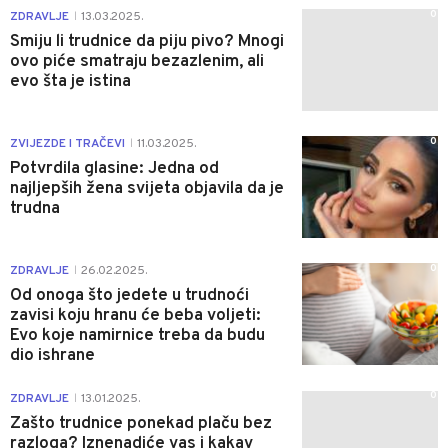
0
ZDRAVLJE
13.03.2025.
|
Smiju li trudnice da piju pivo? Mnogi
ovo piće smatraju bezazlenim, ali
evo šta je istina
0
ZVIJEZDE I TRAČEVI
11.03.2025.
|
Potvrdila glasine: Jedna od
najljepših žena svijeta objavila da je
trudna
0
ZDRAVLJE
26.02.2025.
|
Od onoga što jedete u trudnoći
zavisi koju hranu će beba voljeti:
Evo koje namirnice treba da budu
dio ishrane
0
ZDRAVLJE
13.01.2025.
|
Zašto trudnice ponekad plaču bez
razloga? Iznenadiće vas i kakav