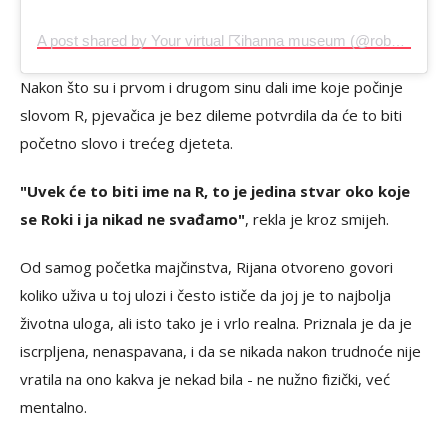
A post shared by Your virtual ☈ihanna museum (@robynsaucy)
Nakon što su i prvom i drugom sinu dali ime koje počinje
slovom R, pjevačica je bez dileme potvrdila da će to biti
početno slovo i trećeg djeteta.
"Uvek će to biti ime na R, to je jedina stvar oko koje
se Roki i ja nikad ne svađamo"
, rekla je kroz smijeh.
Od samog početka majčinstva, Rijana otvoreno govori
koliko uživa u toj ulozi i često ističe da joj je to najbolja
životna uloga, ali isto tako je i vrlo realna. Priznala je da je
iscrpljena, nenaspavana, i da se nikada nakon trudnoće nije
vratila na ono kakva je nekad bila - ne nužno fizički, već
mentalno.