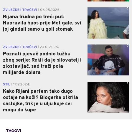
0
ZVIJEZDE I TRAČEVI
06.05.2025.
|
Rijana trudna po treći put:
Napravila haos prije Met gale, svi
joj gledali samo u goli stomak
0
ZVIJEZDE I TRAČEVI
24.01.2025.
|
Poznati pjevač podnio tužbu
zbog serije: Rekli da je silovatelj i
zlostavljač, sad traži pola
milijarde dolara
1
STIL
17.12.2024.
|
Kako Rijani parfem tako dugo
ostaje na koži? Blogerka otkrila
sastojke, trik je u ulju koje svi
mogu da kupe
TAGOVI