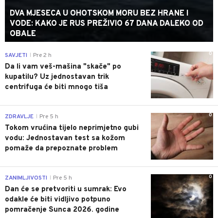
DVA MJESECA U OHOTSKOM MORU BEZ HRANE I
VODE: KAKO JE RUS PREŽIVIO 67 DANA DALEKO OD
OBALE
0
SAVJETI
Pre 2 h
|
Da li vam veš-mašina "skače" po
kupatilu? Uz jednostavan trik
centrifuga će biti mnogo tiša
0
ZDRAVLJE
Pre 5 h
|
Tokom vrućina tijelo neprimjetno gubi
vodu: Jednostavan test sa kožom
pomaže da prepoznate problem
0
ZANIMLJIVOSTI
Pre 5 h
|
Dan će se pretvoriti u sumrak: Evo
odakle će biti vidljivo potpuno
pomračenje Sunca 2026. godine