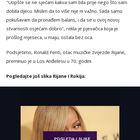
"Uopšte se ne sjećam kakva sam bila prije nego što sam
dobila djecu. Mislim da to više nije ni važno. Sada samo
pokušavam da pronađem balans, i da se u ovoj novoj
stvarnosti osjećam dobro", rekla je pjevačica koja je
prošlog mjeseca, u maju, ostala bez oca.
Podsjetimo, Ronald Fenti, otac muzičke zvijezde Rijane,
preminuo je u Los Anđelesu u 70. godini.
Pogledajte još slika Rijane i Rokija:
POGLEDAJ SLIKE