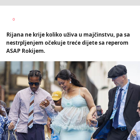
Marina
AUTOR
0
Cvetković
Rijana ne krije koliko uživa u majčinstvu, pa sa
nestrpljenjem očekuje treće dijete sa reperom
ASAP Rokijem.