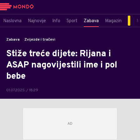
Naslovna
Najnovije
Info
Sport
Zabava
Magazin
M
Zabava
Zvijezde i tračevi
Stiže treće dijete: Rijana i
ASAP nagovijestili ime i pol
bebe
01.07.2025. / 18:29