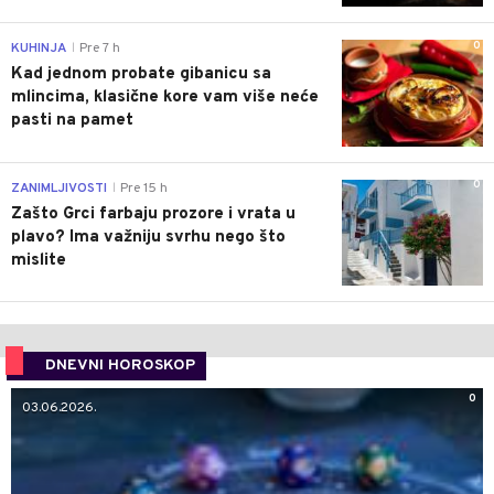
0
KUHINJA
Pre 7 h
|
Kad jednom probate gibanicu sa
mlincima, klasične kore vam više neće
pasti na pamet
0
ZANIMLJIVOSTI
Pre 15 h
|
Zašto Grci farbaju prozore i vrata u
plavo? Ima važniju svrhu nego što
mislite
DNEVNI HOROSKOP
0
03.06.2026.