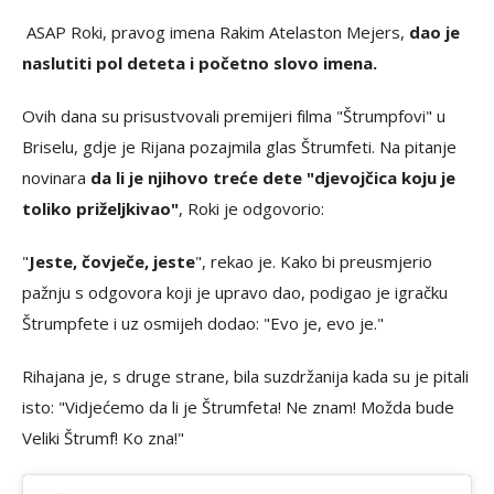
ASAP Roki, pravog imena Rakim Atelaston Mejers,
dao je
naslutiti pol deteta i početno slovo imena.
Ovih dana su prisustvovali premijeri filma "Štrumpfovi" u
Briselu, gdje je Rijana pozajmila glas Štrumfeti. Na pitanje
novinara
da li je njihovo treće dete "djevojčica koju je
toliko priželjkivao"
, Roki je odgovorio:
"
Jeste, čovječe, jeste
", rekao je. Kako bi preusmjerio
pažnju s odgovora koji je upravo dao, podigao je igračku
Štrumpfete i uz osmijeh dodao: "Evo je, evo je."
Rihajana je, s druge strane, bila suzdržanija kada su je pitali
isto: "Vidjećemo da li je Štrumfeta! Ne znam! Možda bude
Veliki Štrumf! Ko zna!"