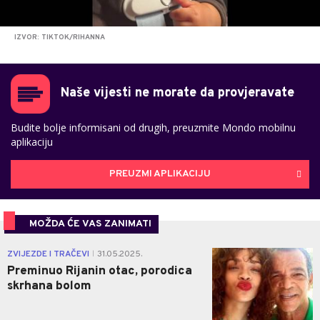
IZVOR: TIKTOK/RIHANNA
Naše vijesti ne morate da provjeravate
Budite bolje informisani od drugih, preuzmite Mondo mobilnu
aplikaciju
PREUZMI APLIKACIJU
MOŽDA ĆE VAS ZANIMATI
0
ZVIJEZDE I TRAČEVI
31.05.2025.
|
Preminuo Rijanin otac, porodica
skrhana bolom