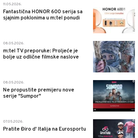
0
11.05.2026.
Fantastična HONOR 600 serija sa
sjajnim poklonima u m:tel ponudi
0
08.05.2026.
m:tel TV preporuke: Proljeće je
bolje uz odlične filmske naslove
0
08.05.2026.
Ne propustite premijeru nove
serije "Sumpor"
0
07.05.2026.
Pratite Điro d' Italija na Eurosportu