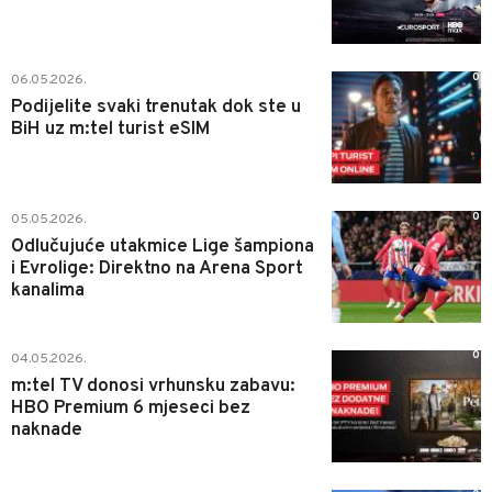
0
06.05.2026.
Podijelite svaki trenutak dok ste u
BiH uz m:tel turist eSIM
0
05.05.2026.
Odlučujuće utakmice Lige šampiona
i Evrolige: Direktno na Arena Sport
kanalima
0
04.05.2026.
m:tel TV donosi vrhunsku zabavu:
HBO Premium 6 mjeseci bez
naknade