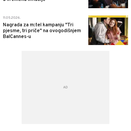
0
11.05.2026.
Nagrada za m:tel kampanju "Tri
pjesme, tri priče" na ovogodišnjem
BalCannes-u