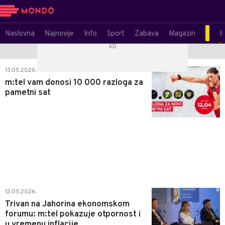
Naslovna
Najnovije
Info
Sport
Zabava
Magazin
M
0
13.05.2026.
m:tel vam donosi 10 000 razloga za
pametni sat
0
12.05.2026.
Trivan na Jahorina ekonomskom
forumu: m:tel pokazuje otpornost i
u vremenu inflacije