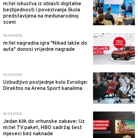
m:tel iskustva iz oblasti digitalne
bezbjednosti i povezivanja škola
predstavljena na međunarodnoj
sceni
0
16.04.2026.
m:tel nagradna igra "Nikad lakše do
auta" donosi vrijedne nagrade
0
16.04.2026.
Uzbudljivo posljednje kolo Evrolige:
Direktno na Arena Sport kanalima
0
16.04.2026.
Jedan klik do vrhunske zabave: Uz
m:tel TV paket, HBO sadržaj šest
mjeseci bez naknade