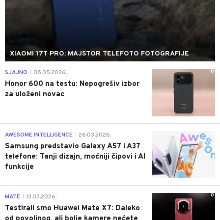
XIAOMI 17T PRO: MAJSTOR TELEFOTO FOTOGRAFIJE
0
SJAJNO
08.05.2026.
|
Honor 600 na testu: Nepogrešiv izbor
za uloženi novac
0
AWESOME INTELLIGENCE
26.03.2026.
|
Samsung predstavio Galaxy A57 i A37
telefone: Tanji dizajn, moćniji čipovi i AI
funkcije
0
MATE
13.03.2026.
|
Testirali smo Huawei Mate X7: Daleko
od povoljnog, ali bolje kamere nećete