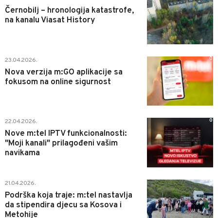
Černobilj – hronologija katastrofe,
na kanalu Viasat History
0
23.04.2026.
Nova verzija m:GO aplikacije sa
fokusom na online sigurnost
0
22.04.2026.
Nove m:tel IPTV funkcionalnosti:
"Moji kanali" prilagođeni vašim
navikama
0
21.04.2026.
Podrška koja traje: m:tel nastavlja
da stipendira djecu sa Kosova i
Metohije