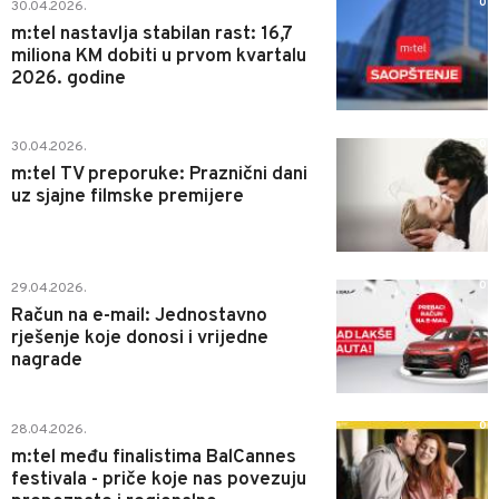
0
30.04.2026.
m:tel nastavlja stabilan rast: 16,7
miliona KM dobiti u prvom kvartalu
2026. godine
0
30.04.2026.
m:tel TV preporuke: Praznični dani
uz sjajne filmske premijere
0
29.04.2026.
Račun na e-mail: Jednostavno
rješenje koje donosi i vrijedne
nagrade
0
28.04.2026.
m:tel među finalistima BalCannes
festivala - priče koje nas povezuju