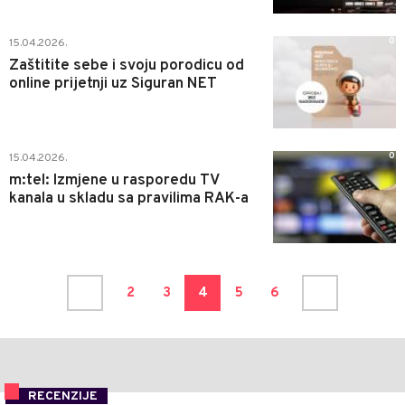
0
15.04.2026.
Zaštitite sebe i svoju porodicu od
online prijetnji uz Siguran NET
0
15.04.2026.
m:tel: Izmjene u rasporedu TV
kanala u skladu sa pravilima RAK-a
2
3
4
5
6
RECENZIJE