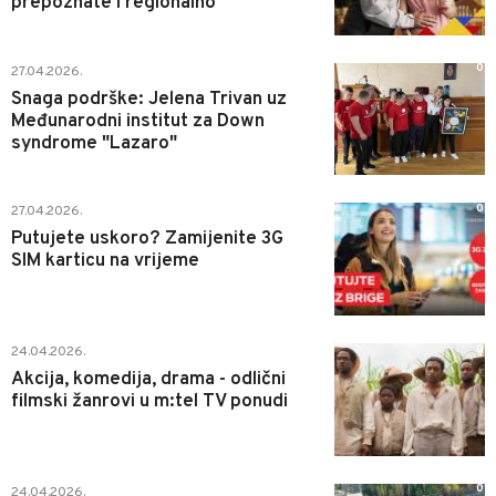
prepoznate i regionalno
0
27.04.2026.
Snaga podrške: Jelena Trivan uz
Međunarodni institut za Down
syndrome "Lazaro"
0
27.04.2026.
Putujete uskoro? Zamijenite 3G
SIM karticu na vrijeme
0
24.04.2026.
Akcija, komedija, drama - odlični
filmski žanrovi u m:tel TV ponudi
0
24.04.2026.