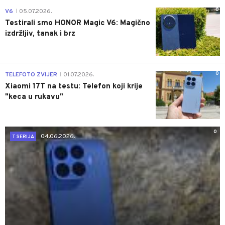
0
V6
05.07.2026.
|
Testirali smo HONOR Magic V6: Magično
izdržljiv, tanak i brz
0
TELEFOTO ZVIJER
01.07.2026.
|
Xiaomi 17T na testu: Telefon koji krije
"keca u rukavu"
0
04.06.2026.
T SERIJA