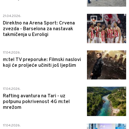
0
21.04.2026.
Direktno na Arena Sport: Crvena
zvezda - Barselona za nastavak
takmičenja u Evroligi
0
17.04.2026.
m:tel TV preporuke: Filmski naslovi
koji će proljeće učiniti još ljepšim
0
17.04.2026.
Rafting avantura na Tari - uz
potpunu pokrivenost 4G m:tel
mrežom
0
17.04.2026.