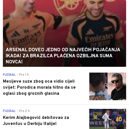
ARSENAL DOVEO JEDNO OD NAJVEĆIH POJAČANJA
IKADA! ZA BRAZILCA PLAĆENA OZBILJNA SUMA
NOVCA!
0
FUDBAL
Pre 1 h
|
Mesijeve suze zbog oca vidio cijeli
svijet: Porodica morala hitno da se
oglasi zbog groznih glasina
0
FUDBAL
Pre 2 h
|
Kerim Alajbegović debitovao za
Juventus u Derbiju Italije!