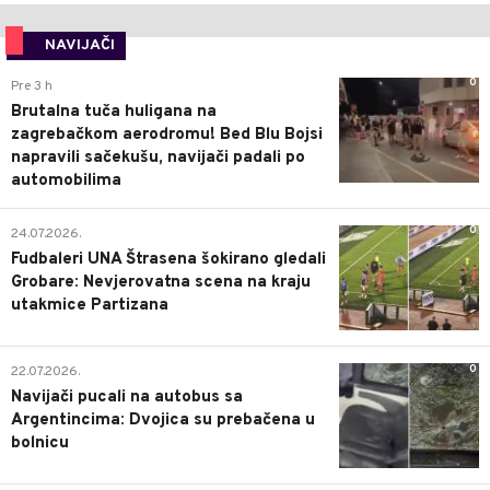
NAVIJAČI
0
Pre 3 h
Brutalna tuča huligana na
zagrebačkom aerodromu! Bed Blu Bojsi
napravili sačekušu, navijači padali po
automobilima
0
24.07.2026.
Fudbaleri UNA Štrasena šokirano gledali
Grobare: Nevjerovatna scena na kraju
utakmice Partizana
0
22.07.2026.
Navijači pucali na autobus sa
Argentincima: Dvojica su prebačena u
bolnicu