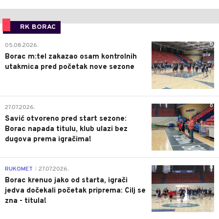
RK BORAC
0
05.08.2026.
Borac m:tel zakazao osam kontrolnih
utakmica pred početak nove sezone
0
27.07.2026.
Savić otvoreno pred start sezone:
Borac napada titulu, klub ulazi bez
dugova prema igračima!
0
RUKOMET
27.07.2026.
|
Borac krenuo jako od starta, igrači
jedva dočekali početak priprema: Cilj se
zna - titula!