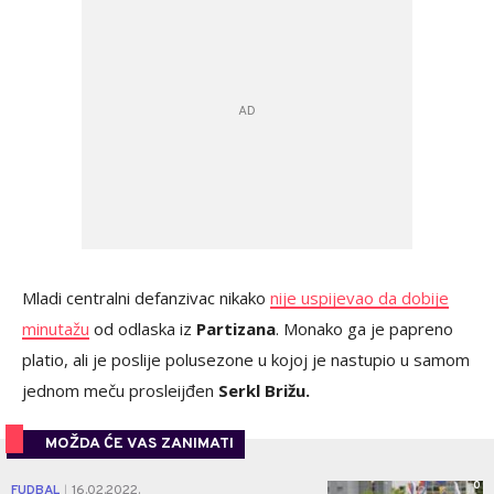
Mladi centralni defanzivac nikako
nije uspijevao da dobije
minutažu
od odlaska iz
Partizana
. Monako ga je papreno
platio, ali je poslije polusezone u kojoj je nastupio u samom
jednom meču prosleijđen
Serkl Brižu.
MOŽDA ĆE VAS ZANIMATI
0
FUDBAL
16.02.2022.
|