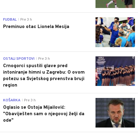
0
FUDBAL
Pre 3 h
|
Preminuo otac Lionela Mesija
0
OSTALI SPORTOVI
Pre 3 h
|
Crnogorci spustili glave pred
intoniranje himni u Zagrebu: O ovom
potezu sa Svjetskog prvenstva bruji
region
0
KOŠARKA
Pre 3 h
|
Oglasio se Ostoja Mijailović:
"Obaviješten sam o njegovoj želji da
ode"