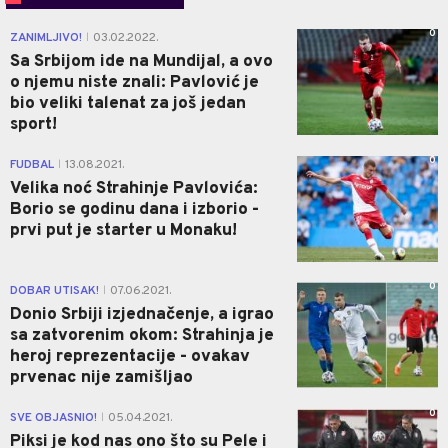
0
ZANIMLJIVO!
03.02.2022.
|
Sa Srbijom ide na Mundijal, a ovo
o njemu niste znali: Pavlović je
bio veliki talenat za još jedan
sport!
0
FUDBAL
13.08.2021.
|
Velika noć Strahinje Pavlovića:
Borio se godinu dana i izborio -
prvi put je starter u Monaku!
0
DOBAR UTISAK!
07.06.2021.
|
Donio Srbiji izjednačenje, a igrao
sa zatvorenim okom: Strahinja je
heroj reprezentacije - ovakav
prvenac nije zamišljao
0
SVE OBJASNIO!
05.04.2021.
|
Piksi je kod nas ono što su Pele i