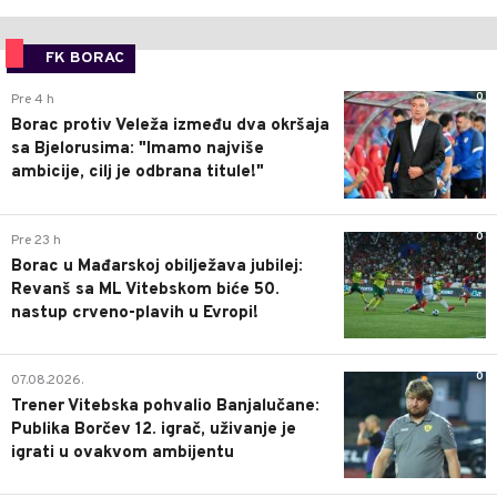
FK BORAC
0
Pre 4 h
Borac protiv Veleža između dva okršaja
sa Bjelorusima: "Imamo najviše
ambicije, cilj je odbrana titule!"
0
Pre 23 h
Borac u Mađarskoj obilježava jubilej:
Revanš sa ML Vitebskom biće 50.
nastup crveno-plavih u Evropi!
0
07.08.2026.
Trener Vitebska pohvalio Banjalučane:
Publika Borčev 12. igrač, uživanje je
igrati u ovakvom ambijentu