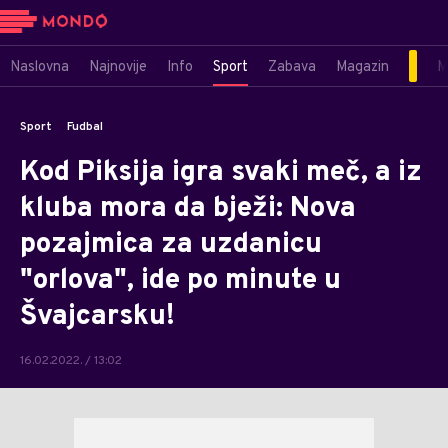
Naslovna
Najnovije
Info
Sport
Zabava
Magazin
M
Sport
Fudbal
Kod Piksija igra svaki meč, a iz
kluba mora da bježi: Nova
pozajmica za uzdanicu
"orlova", ide po minute u
Švajcarsku!
16.02.2022. / 13:02