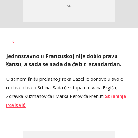
Dragan
AUTOR
0
Šutvić
Jednostavno u Francuskoj nije dobio pravu
šansu, a sada se nada da će biti standardan.
U samom finišu prelaznog roka Bazel je ponovo u svoje
redove doveo Srbina! Sada će stopama Ivana Ergića,
Zdravka Kuzmanovića i Marka Perovića krenuti
Strahinja
Pavlović.