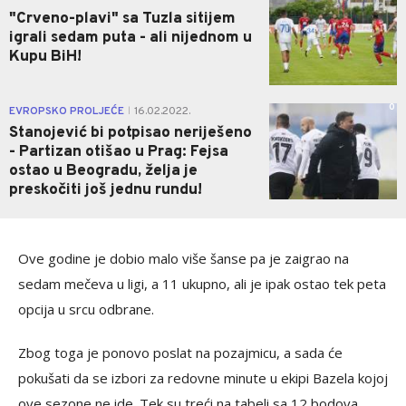
"Crveno-plavi" sa Tuzla sitijem
igrali sedam puta - ali nijednom u
Kupu BiH!
0
EVROPSKO PROLJEĆE
16.02.2022.
|
Stanojević bi potpisao neriješeno
- Partizan otišao u Prag: Fejsa
ostao u Beogradu, želja je
preskočiti još jednu rundu!
Ove godine je dobio malo više šanse pa je zaigrao na
sedam mečeva u ligi, a 11 ukupno, ali je ipak ostao tek peta
opcija u srcu odbrane.
Zbog toga je ponovo poslat na pozajmicu, a sada će
pokušati da se izbori za redovne minute u ekipi Bazela kojoj
ove sezone ne ide. Tek su treći na tabeli sa 12 bodova