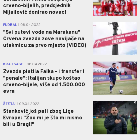
crveno-bijelih, predsjednik
Mijailović donirao novac!
0
FUDBAL
08.04.2022.
|
"Svi putevi vode na Marakanu"
Crvena zvezda zove navijače na
utakmicu za prvo mjesto (VIDEO)
0
KRAJ SAGE
08.04.2022.
|
Zvezda platila Falka - i transfer i
"penale": Italijan skupo koštao
crveno-bijele, više od 1.500.000
evra
0
ŠTETA!
09.04.2022.
|
Stanković još pati zbog Lige
Evrope: "Žao mi je što mi nismo
bili u Bragi!"