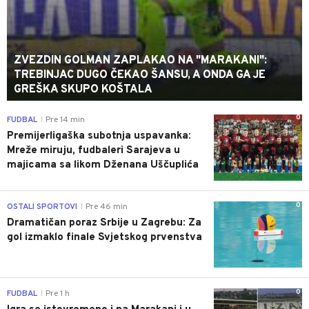
ZVEZDIN GOLMAN ZAPLAKAO NA "MARAKANI":
TREBINJAC DUGO ČEKAO ŠANSU, A ONDA GA JE
GREŠKA SKUPO KOŠTALA
0
FUDBAL
Pre 14 min
|
Premijerligaška subotnja uspavanka:
Mreže miruju, fudbaleri Sarajeva u
majicama sa likom Dženana Uščuplića
0
OSTALI SPORTOVI
Pre 46 min
|
Dramatičan poraz Srbije u Zagrebu: Za
gol izmaklo finale Svjetskog prvenstva
0
FUDBAL
Pre 1 h
|