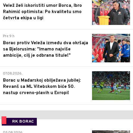
Velež želi iskoristiti umor Borca, Ibro
Rahimić optimista: Po kvalitetu smo
četvrta ekipa u ligi
0
Pre 9 h
Borac protiv Veleža između dva okršaja
sa Bjelorusima: "Imamo najviše
ambicije, cilj je odbrana titule!"
0
07.08.2026.
Borac u Mađarskoj obilježava jubilej:
Revanš sa ML Vitebskom biće 50.
nastup crveno-plavih u Evropi!
RK BORAC
0
05.08.2026.