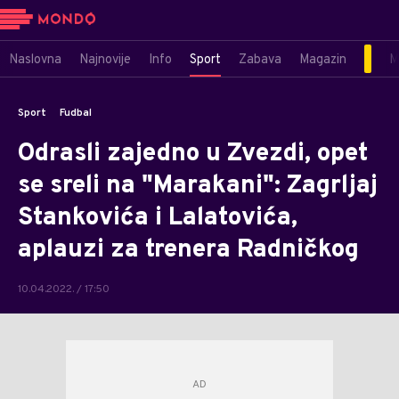
Naslovna
Najnovije
Info
Sport
Zabava
Magazin
M
Sport
Fudbal
Odrasli zajedno u Zvezdi, opet
se sreli na "Marakani": Zagrljaj
Stankovića i Lalatovića,
aplauzi za trenera Radničkog
10.04.2022. / 17:50