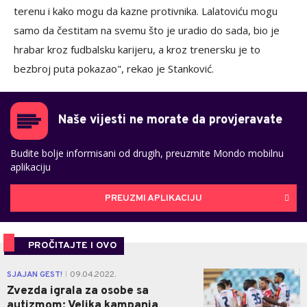
terenu i kako mogu da kazne protivnika. Lalatoviću mogu
samo da čestitam na svemu što je uradio do sada, bio je
hrabar kroz fudbalsku karijeru, a kroz trenersku je to
bezbroj puta pokazao", rekao je Stanković.
Naše vijesti ne morate da provjeravate
Budite bolje informisani od drugih, preuzmite Mondo mobilnu
aplikaciju
PREUZMI APLIKACIJU
PROČITAJTE I OVO
0
SJAJAN GEST!
09.04.2022.
|
Zvezda igrala za osobe sa
autizmom: Velika kampanja