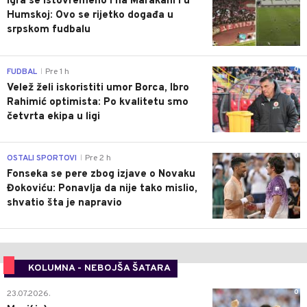
Igra se istovremeno i na Marakani i u
Humskoj: Ovo se rijetko događa u
srpskom fudbalu
0
FUDBAL
Pre 1 h
|
Velež želi iskoristiti umor Borca, Ibro
Rahimić optimista: Po kvalitetu smo
četvrta ekipa u ligi
0
OSTALI SPORTOVI
Pre 2 h
|
Fonseka se pere zbog izjave o Novaku
Đokoviću: Ponavlja da nije tako mislio,
shvatio šta je napravio
KOLUMNA - NEBOJŠA ŠATARA
0
23.07.2026.