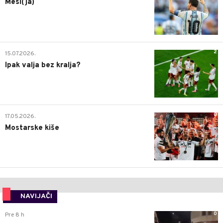
Mesi(ja)
2
15.07.2026.
Ipak valja bez kralja?
0
17.05.2026.
Mostarske kiše
NAVIJAČI
0
Pre 8 h