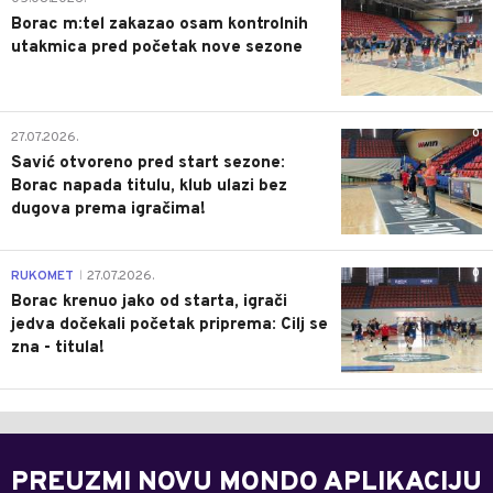
Borac m:tel zakazao osam kontrolnih
utakmica pred početak nove sezone
0
27.07.2026.
Savić otvoreno pred start sezone:
Borac napada titulu, klub ulazi bez
dugova prema igračima!
0
RUKOMET
27.07.2026.
|
Borac krenuo jako od starta, igrači
jedva dočekali početak priprema: Cilj se
zna - titula!
PREUZMI NOVU MONDO APLIKACIJU