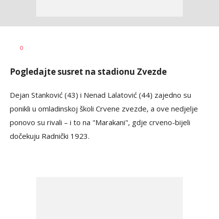
Bojan
AUTOR
0
Jakovljević
Pogledajte susret na stadionu Zvezde
Dejan Stanković (43) i Nenad Lalatović (44) zajedno su
ponikli u omladinskoj školi Crvene zvezde, a ove nedjelje
ponovo su rivali – i to na "Marakani", gdje crveno-bijeli
dočekuju Radnički 1923.