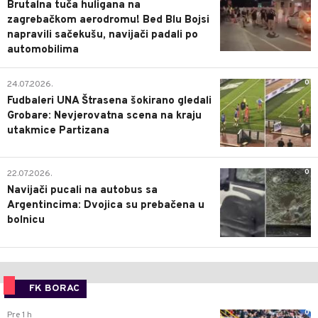
Brutalna tuča huligana na
zagrebačkom aerodromu! Bed Blu Bojsi
napravili sačekušu, navijači padali po
automobilima
0
24.07.2026.
Fudbaleri UNA Štrasena šokirano gledali
Grobare: Nevjerovatna scena na kraju
utakmice Partizana
0
22.07.2026.
Navijači pucali na autobus sa
Argentincima: Dvojica su prebačena u
bolnicu
FK BORAC
0
Pre 1 h