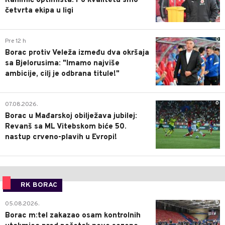
Rahimić optimista: Po kvalitetu smo
četvrta ekipa u ligi
0
Pre 12 h
Borac protiv Veleža između dva okršaja
sa Bjelorusima: "Imamo najviše
ambicije, cilj je odbrana titule!"
0
07.08.2026.
Borac u Mađarskoj obilježava jubilej:
Revanš sa ML Vitebskom biće 50.
nastup crveno-plavih u Evropi!
RK BORAC
0
05.08.2026.
Borac m:tel zakazao osam kontrolnih