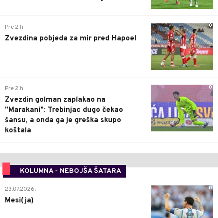
0
Pre 2 h
Zvezdina pobjeda za mir pred Hapoel
0
Pre 2 h
Zvezdin golman zaplakao na
"Marakani": Trebinjac dugo čekao
šansu, a onda ga je greška skupo
koštala
KOLUMNA - NEBOJŠA ŠATARA
0
23.07.2026.
Mesi(ja)