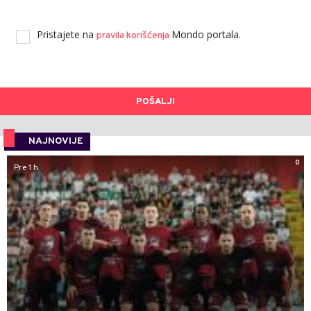
Pristajete na
Mondo portala.
pravila korišćenja
POŠALJI
NAJNOVIJE
0
Pre 1 h