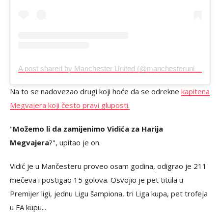
A post shared by Manchester United (@manchesterunited)
Na to se nadovezao drugi koji hoće da se odrekne
kapitena
Megvajera koji često pravi gluposti.
"
Možemo li da zamijenimo Vidića za Harija
Megvajera
?", upitao je on.
Vidić je u Mančesteru proveo osam godina, odigrao je 211
mečeva i postigao 15 golova. Osvojio je pet titula u
Premijer ligi, jednu Ligu šampiona, tri Liga kupa, pet trofeja
u FA kupu...