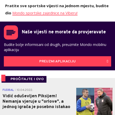
Pratite sve sportske vijesti na jednom mjestu, budite
dio
Mondo sportske zajednice na Viberu!
Naše vijesti ne morate da provjeravate
Budite bolje informisani od drugih, preuzmite Mondo mobilnu
aplikaciju
PREUZMI APLIKACIJU
PROČITAJTE I OVO
0
FUDBAL
10.04.2022.
|
Vidić oduševljen Piksijem!
Nemanja vjeruje u "orlove", a
jednog igrača je posebno istakao