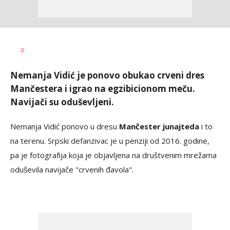
Dragan
AUTOR
0
Šutvić
Nemanja Vidić je ponovo obukao crveni dres
Mančestera i igrao na egzibicionom meču.
Navijači su oduševljeni.
Nemanja Vidić ponovo u dresu
Mančester junajteda
i to
na terenu. Srpski defanzivac je u penziji od 2016. godine,
pa je fotografija koja je objavljena na društvenim mrežama
oduševila navijače "crvenih đavola".