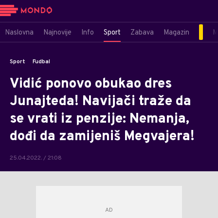
Naslovna
Najnovije
Info
Sport
Zabava
Magazin
M
Sport
Fudbal
Vidić ponovo obukao dres
Junajteda! Navijači traže da
se vrati iz penzije: Nemanja,
dođi da zamijeniš Megvajera!
25.04.2022. / 21:08