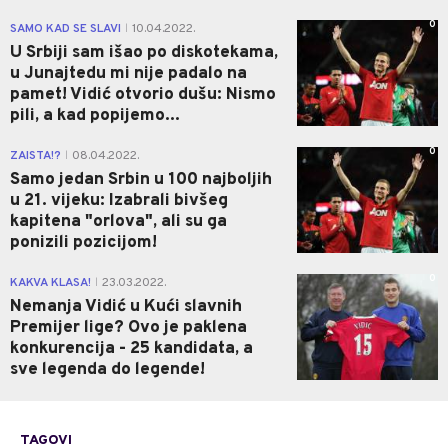
0
SAMO KAD SE SLAVI
10.04.2022.
|
U Srbiji sam išao po diskotekama,
u Junajtedu mi nije padalo na
pamet! Vidić otvorio dušu: Nismo
pili, a kad popijemo...
0
ZAISTA!?
08.04.2022.
|
Samo jedan Srbin u 100 najboljih
u 21. vijeku: Izabrali bivšeg
kapitena "orlova", ali su ga
ponizili pozicijom!
0
KAKVA KLASA!
23.03.2022.
|
Nemanja Vidić u Kući slavnih
Premijer lige? Ovo je paklena
konkurencija - 25 kandidata, a
sve legenda do legende!
TAGOVI