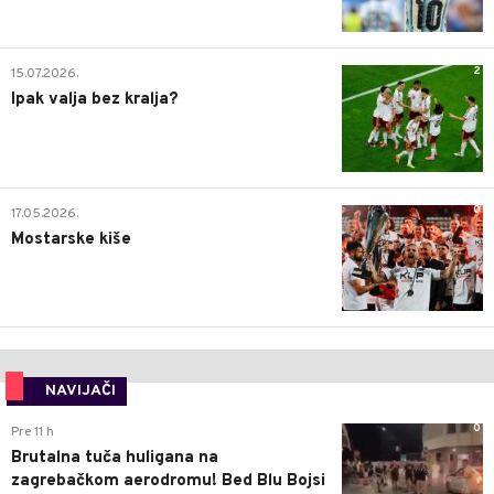
2
15.07.2026.
Ipak valja bez kralja?
0
17.05.2026.
Mostarske kiše
NAVIJAČI
0
Pre 11 h
Brutalna tuča huligana na
zagrebačkom aerodromu! Bed Blu Bojsi