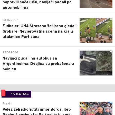
napravili sačekušu, navijači padali po
automobilima
0
24.07.2026.
Fudbaleri UNA Štrasena šokirano gledali
Grobare: Nevjerovatna scena na kraju
utakmice Partizana
0
22.07.2026.
Navijači pucali na autobus sa
Argentincima: Dvojica su prebačena u
bolnicu
FK BORAC
0
Pre 4 h
Velež želi iskoristiti umor Borca, Ibro