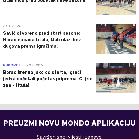
utakmica pred početak nove sezone
0
27.07.2026.
Savić otvoreno pred start sezone:
Borac napada titulu, klub ulazi bez
dugova prema igračima!
0
RUKOMET
27.07.2026.
|
Borac krenuo jako od starta, igrači
jedva dočekali početak priprema: Cilj se
zna - titula!
PREUZMI NOVU MONDO APLIKACIJU
Savršen spoj vijesti i zabave.