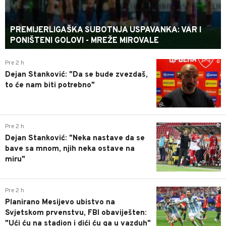
PREMIJERLIGAŠKA SUBOTNJA USPAVANKA: VAR I
PONIŠTENI GOLOVI - MREŽE MIROVALE
0
Pre 2 h
Dejan Stanković: "Da se bude zvezdaš,
to će nam biti potrebno"
0
Pre 2 h
Dejan Stanković: "Neka nastave da se
bave sa mnom, njih neka ostave na
miru"
0
Pre 2 h
Planirano Mesijevo ubistvo na
Svjetskom prvenstvu, FBI obaviješten:
"Ući ću na stadion i dići ću ga u vazduh"