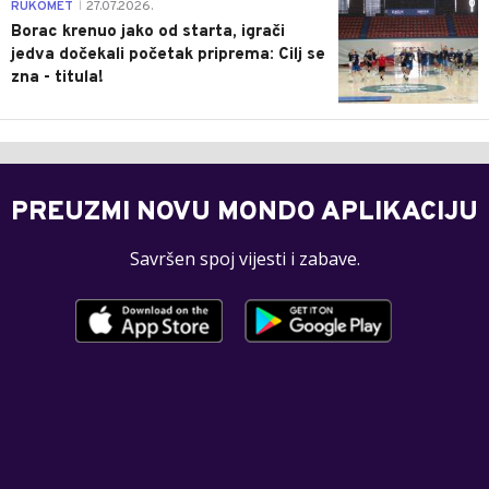
0
RUKOMET
27.07.2026.
|
Borac krenuo jako od starta, igrači
jedva dočekali početak priprema: Cilj se
zna - titula!
PREUZMI NOVU MONDO APLIKACIJU
Savršen spoj vijesti i zabave.