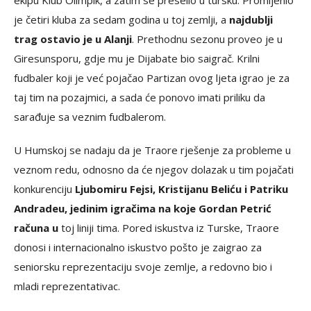
ekipu Klub Olimpik, a zatim se preselio u tursku. Promijenio
je četiri kluba za sedam godina u toj zemlji, a
najdublji
trag ostavio je u Alanji
. Prethodnu sezonu proveo je u
Giresunsporu, gdje mu je Dijabate bio saigrač. Krilni
fudbaler koji je već pojačao Partizan ovog ljeta igrao je za
taj tim na pozajmici, a sada će ponovo imati priliku da
sarađuje sa veznim fudbalerom.
U Humskoj se nadaju da je Traore rješenje za probleme u
veznom redu, odnosno da će njegov dolazak u tim pojačati
konkurenciju
Ljubomiru Fejsi, Kristijanu Beliću i Patriku
Andradeu, jedinim igračima na koje Gordan Petrić
računa u
toj liniji tima. Pored iskustva iz Turske, Traore
donosi i internacionalno iskustvo pošto je zaigrao za
seniorsku reprezentaciju svoje zemlje, a redovno bio i
mladi reprezentativac.