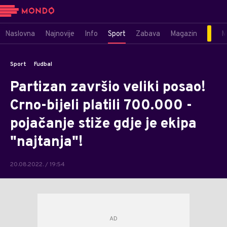
Naslovna
Najnovije
Info
Sport
Zabava
Magazin
M
Sport
Fudbal
Partizan završio veliki posao!
Crno-bijeli platili 700.000 -
pojačanje stiže gdje je ekipa
"najtanja"!
20.08.2022. / 19:54