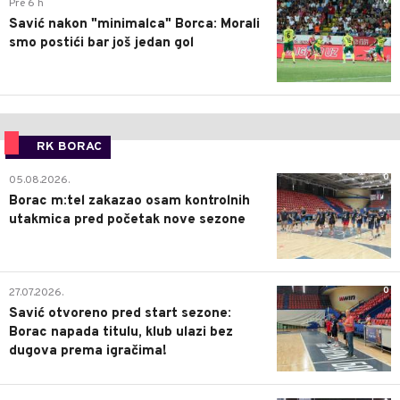
0
Pre 6 h
Savić nakon "minimalca" Borca: Morali
smo postići bar još jedan gol
RK BORAC
0
05.08.2026.
Borac m:tel zakazao osam kontrolnih
utakmica pred početak nove sezone
0
27.07.2026.
Savić otvoreno pred start sezone:
Borac napada titulu, klub ulazi bez
dugova prema igračima!