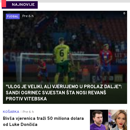
NAJNOVIJE
0
Pre 6 h
FUDBAL
"ULOG JE VELIKI, ALI VJERUJEMO U PROLAZ DALJE":
SANDI OGRINEC SVJESTAN ŠTA NOSI REVANŠ
PROTIV VITEBSKA
0
KOŠARKA
Pre 6 h
|
Bivša vjerenica traži 50 miliona dolara
od Luke Dončića