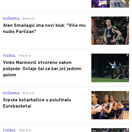
0
KOŠARKA
Pre 6 h
|
Alen Smailagić ima novi klub: "Više mu
nudio Partizan"
0
FUDBAL
Pre 6 h
|
Vinko Marinović otvoreno nakon
pobjede: Ostaje žal za bar još jednim
golom
0
KOŠARKA
Pre 6 h
|
Srpske košarkašice u polufinalu
Eurobasketa!
0
FUDBAL
Pre 6 h
|