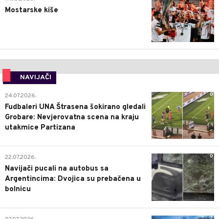
Mostarske kiše
NAVIJAČI
0
24.07.2026.
Fudbaleri UNA Štrasena šokirano gledali
Grobare: Nevjerovatna scena na kraju
utakmice Partizana
0
22.07.2026.
Navijači pucali na autobus sa
Argentincima: Dvojica su prebačena u
bolnicu
1