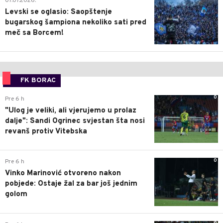
07.07.2026.
Levski se oglasio: Saopštenje
bugarskog šampiona nekoliko sati pred
meč sa Borcem!
FK BORAC
0
Pre 6 h
"Ulog je veliki, ali vjerujemo u prolaz
dalje": Sandi Ogrinec svjestan šta nosi
revanš protiv Vitebska
0
Pre 6 h
Vinko Marinović otvoreno nakon
pobjede: Ostaje žal za bar još jednim
golom