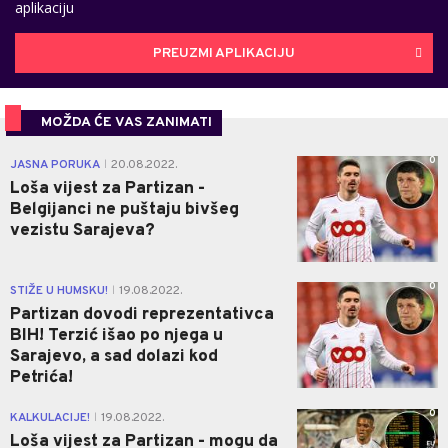
aplikaciju
PREUZMI APLIKACIJU
MOŽDA ĆE VAS ZANIMATI
0
JASNA PORUKA
20.08.2022.
|
Loša vijest za Partizan -
Belgijanci ne puštaju bivšeg
vezistu Sarajeva?
0
STIŽE U HUMSKU!
19.08.2022.
|
Partizan dovodi reprezentativca
BIH! Terzić išao po njega u
Sarajevo, a sad dolazi kod
Petrića!
0
KALKULACIJE!
19.08.2022.
|
Loša vijest za Partizan - mogu da