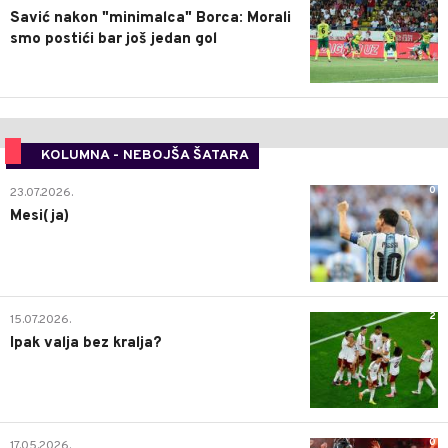
Savić nakon "minimalca" Borca: Morali
smo postići bar još jedan gol
KOLUMNA - NEBOJŠA ŠATARA
0
23.07.2026.
Mesi(ja)
2
15.07.2026.
Ipak valja bez kralja?
0
17.05.2026.