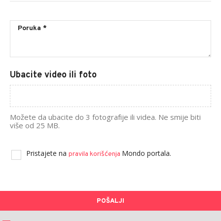
Ubacite video ili foto
Možete da ubacite do 3 fotografije ili videa. Ne smije biti
više od 25 MB.
Pristajete na
Mondo portala.
pravila korišćenja
POŠALJI