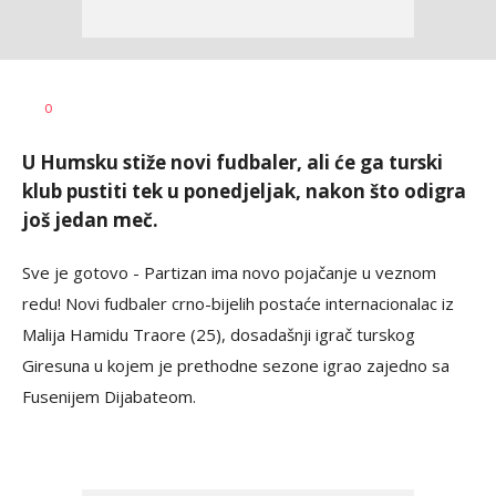
Haris
AUTOR
0
Krhalić
U Humsku stiže novi fudbaler, ali će ga turski
klub pustiti tek u ponedjeljak, nakon što odigra
još jedan meč.
Sve je gotovo - Partizan ima novo pojačanje u veznom
redu! Novi fudbaler crno-bijelih postaće internacionalac iz
Malija Hamidu Traore (25), dosadašnji igrač turskog
Giresuna u kojem je prethodne sezone igrao zajedno sa
Fusenijem Dijabateom.