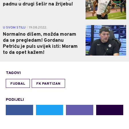
padnu u drugi šešir na žrijebu!
0
U SVOM STILU
19.08.2022.
|
Normalno dišem, možda moram
da se pregledam! Gordanu
Petriću je puls uvijek isti: Moram
to da opet kažem!
TAGOVI
FUDBAL
FK PARTIZAN
PODIJELI