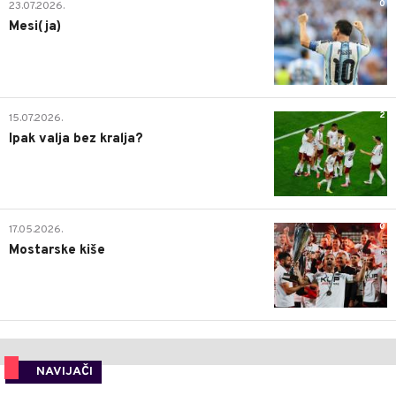
0
23.07.2026.
Mesi(ja)
2
15.07.2026.
Ipak valja bez kralja?
0
17.05.2026.
Mostarske kiše
NAVIJAČI