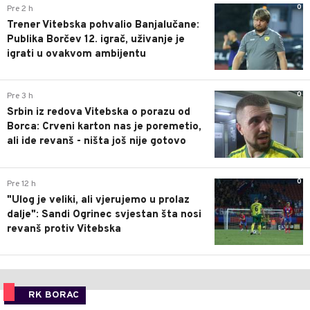
0
Pre 2 h
Trener Vitebska pohvalio Banjalučane:
Publika Borčev 12. igrač, uživanje je
igrati u ovakvom ambijentu
0
Pre 3 h
Srbin iz redova Vitebska o porazu od
Borca: Crveni karton nas je poremetio,
ali ide revanš - ništa još nije gotovo
0
Pre 12 h
"Ulog je veliki, ali vjerujemo u prolaz
dalje": Sandi Ogrinec svjestan šta nosi
revanš protiv Vitebska
RK BORAC