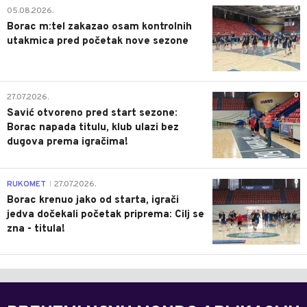
0
05.08.2026.
Borac m:tel zakazao osam kontrolnih
utakmica pred početak nove sezone
0
27.07.2026.
Savić otvoreno pred start sezone:
Borac napada titulu, klub ulazi bez
dugova prema igračima!
0
RUKOMET
27.07.2026.
|
Borac krenuo jako od starta, igrači
jedva dočekali početak priprema: Cilj se
zna - titula!