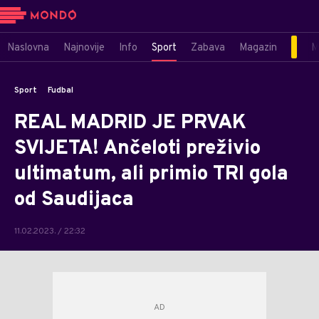
Naslovna
Najnovije
Info
Sport
Zabava
Magazin
M
Sport
Fudbal
REAL MADRID JE PRVAK
SVIJETA! Ančeloti preživio
ultimatum, ali primio TRI gola
od Saudijaca
11.02.2023. / 22:32