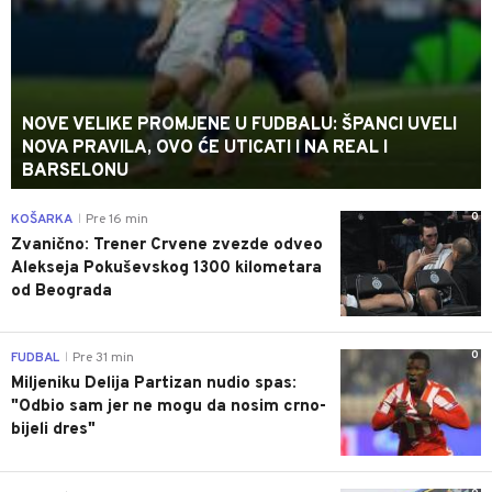
NOVE VELIKE PROMJENE U FUDBALU: ŠPANCI UVELI
NOVA PRAVILA, OVO ĆE UTICATI I NA REAL I
BARSELONU
0
KOŠARKA
Pre 16 min
|
Zvanično: Trener Crvene zvezde odveo
Alekseja Pokuševskog 1300 kilometara
od Beograda
0
FUDBAL
Pre 31 min
|
Miljeniku Delija Partizan nudio spas:
"Odbio sam jer ne mogu da nosim crno-
bijeli dres"