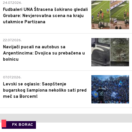
0
24.07.2026.
Fudbaleri UNA Štrasena šokirano gledali
Grobare: Nevjerovatna scena na kraju
utakmice Partizana
0
22.07.2026.
Navijači pucali na autobus sa
Argentincima: Dvojica su prebačena u
bolnicu
1
07.07.2026.
Levski se oglasio: Saopštenje
bugarskog šampiona nekoliko sati pred
meč sa Borcem!
FK BORAC