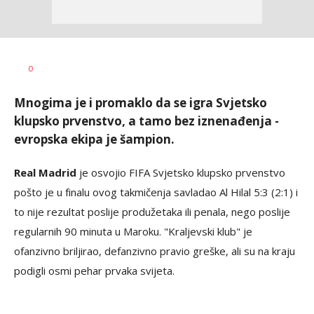
Bojan
AUTOR
0
Jakovljević
Mnogima je i promaklo da se igra Svjetsko
klupsko prvenstvo, a tamo bez iznenađenja -
evropska ekipa je šampion.
Real Madrid
je osvojio FIFA Svjetsko klupsko prvenstvo
pošto je u finalu ovog takmičenja savladao Al Hilal 5:3 (2:1) i
to nije rezultat poslije produžetaka ili penala, nego poslije
regularnih 90 minuta u Maroku. "Kraljevski klub" je
ofanzivno briljirao, defanzivno pravio greške, ali su na kraju
podigli osmi pehar prvaka svijeta.