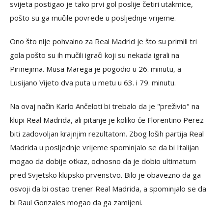
svijeta postigao je tako prvi gol poslije četiri utakmice,
pošto su ga mučile povrede u posljednje vrijeme.
Ono što nije pohvalno za Real Madrid je što su primili tri
gola pošto su ih mučili igrači koji su nekada igrali na
Pirinejima. Musa Marega je pogodio u 26. minutu, a
Lusijano Vijeto dva puta u metu u 63. i 79. minutu.
Na ovaj način Karlo Ančeloti bi trebalo da je "preživio" na
klupi Real Madrida, ali pitanje je koliko će Florentino Perez
biti zadovoljan krajnjim rezultatom. Zbog loših partija Real
Madrida u posljednje vrijeme spominjalo se da bi Italijan
mogao da dobije otkaz, odnosno da je dobio ultimatum
pred Svjetsko klupsko prvenstvo. Bilo je obavezno da ga
osvoji da bi ostao trener Real Madrida, a spominjalo se da
bi Raul Gonzales mogao da ga zamijeni.