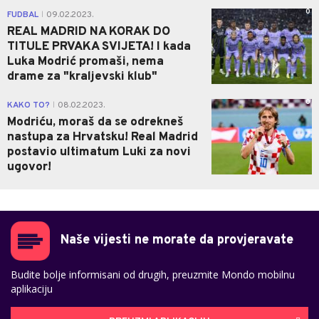
0
FUDBAL
09.02.2023.
|
REAL MADRID NA KORAK DO
TITULE PRVAKA SVIJETA! I kada
Luka Modrić promaši, nema
drame za "kraljevski klub"
0
KAKO TO?
08.02.2023.
|
Modriću, moraš da se odrekneš
nastupa za Hrvatsku! Real Madrid
postavio ultimatum Luki za novi
ugovor!
Naše vijesti ne morate da provjeravate
Budite bolje informisani od drugih, preuzmite Mondo mobilnu
aplikaciju