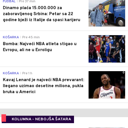
0
FUDBAL
Pre 37 min
|
Dinamo plaća 15.000.000 za
zaboravljenog Srbina: Petar sa 22
godine bježi iz Italije da spasi karijeru
0
KOŠARKA
Pre 45 min
|
Bomba: Najveći NBA atleta stigao u
Evropu, ali ne u Evroligu
0
KOŠARKA
Pre 1 h
|
Kavaj Lenard je najveći NBA prevarant:
Ilegano uzimao desetine miliona, pukla
bruka u Americi
KOLUMNA - NEBOJŠA ŠATARA