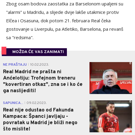
Zbog osam bodova zaostatka za Barselonom upaljeni su
"alarmi" u Madridu, a slijede dvije lakše utakmice protiv
Elčea i Osasuna, dok potom 21. februara Real čeka
gostovanje u Liverpulu, pa Atletiko, Barselona, pa revanš
sa "redsima".
MOŽDA ĆE VAS ZANIMATI
0
NE PRAŠTAJU
10.02.2023.
|
Real Madrid ne prašta ni
Anćelotiju: Trofejnom treneru
"kovertiran otkaz", zna se i ko će
ga naslijediti!
0
SAPUNICA...
09.02.2023.
|
Real nije odustao od Fakunda
Kampaca: Španci javljaju -
povratak u Madrid je bliži nego
što mislite!