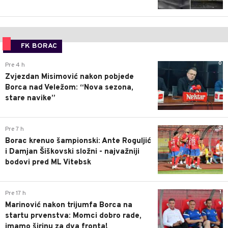
FK BORAC
0
Pre 4 h
Zvjezdan Misimović nakon pobjede
Borca nad Veležom: “Nova sezona,
stare navike”
0
Pre 7 h
Borac krenuo šampionski: Ante Roguljić
i Damjan Šiškovski složni - najvažniji
bodovi pred ML Vitebsk
1
Pre 17 h
Marinović nakon trijumfa Borca na
startu prvenstva: Momci dobro rade,
imamo širinu za dva fronta!