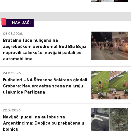
NAVIJAČI
0
08.08.2026.
Brutalna tuča huligana na
zagrebačkom aerodromu! Bed Blu Bojsi
napravili sačekušu, navijači padali po
automobilima
0
24.07.2026.
Fudbaleri UNA Štrasena šokirano gledali
Grobare: Nevjerovatna scena na kraju
utakmice Partizana
0
22.07.2026.
Navijači pucali na autobus sa
Argentincima: Dvojica su prebačena u
bolnicu