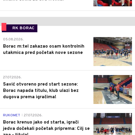
RK BORAC
0
05.08.2026.
Borac m:tel zakazao osam kontrolnih
utakmica pred početak nove sezone
0
27.07.2026.
Savić otvoreno pred start sezone:
Borac napada titulu, klub ulazi bez
dugova prema igračima!
0
RUKOMET
27.07.2026.
|
Borac krenuo jako od starta, igrači
jedva dočekali početak priprema: Cilj se