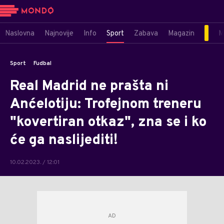
Naslovna
Najnovije
Info
Sport
Zabava
Magazin
M
Sport
Fudbal
Real Madrid ne prašta ni
Anćelotiju: Trofejnom treneru
"kovertiran otkaz", zna se i ko
će ga naslijediti!
10.02.2023. / 12:01