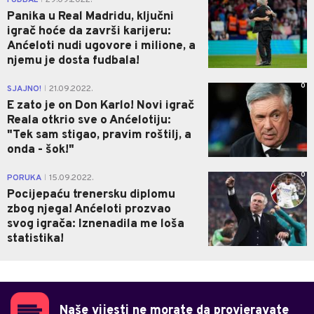
FUDBAL
29.09.2022.
Panika u Real Madridu, ključni
igrač hoće da završi karijeru:
Anćeloti nudi ugovore i milione, a
njemu je dosta fudbala!
0
SJAJNO!
21.09.2022.
|
E zato je on Don Karlo! Novi igrač
Reala otkrio sve o Anćelotiju:
"Tek sam stigao, pravim roštilj, a
onda - šok!"
0
PORUKA
15.09.2022.
|
Pocijepaću trenersku diplomu
zbog njega! Anćeloti prozvao
svog igrača: Iznenadila me loša
statistika!
Naše vijesti ne morate da provjeravate