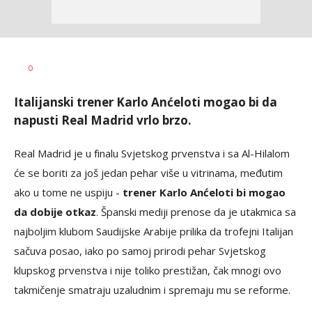
Dragan
AUTOR
0
Šutvić
Italijanski trener Karlo Anćeloti mogao bi da
napusti Real Madrid vrlo brzo.
Real Madrid je u finalu Svjetskog prvenstva i sa Al-Hilalom
će se boriti za još jedan pehar više u vitrinama, međutim
ako u tome ne uspiju -
trener Karlo Anćeloti bi mogao
da dobije otkaz
. Španski mediji prenose da je utakmica sa
najboljim klubom Saudijske Arabije prilika da trofejni Italijan
sačuva posao, iako po samoj prirodi pehar Svjetskog
klupskog prvenstva i nije toliko prestižan, čak mnogi ovo
takmičenje smatraju uzaludnim i spremaju mu se reforme.