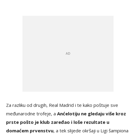
Za razliku od drugih, Real Madrid i te kako poštuje sve
međunarodne trofeje, a
Anćelotiju ne gledaju više kroz
prste pošto je klub zaređao i loše rezultate u
domaćem prvenstvu
, a tek slijede okršaji u Ligi šampiona