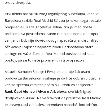
protiv Liverpula.
Prvi nemiri nastali su zbog izgubljenog Superkupa, kada je
Barselona razbila Real Madrid 3:1, pa je nakon toga nestalo
povjerenje u Karla Anćelotija. Istina, tim je imao dosta
problema sa povredama, Karim Benzema nema dostojnu
zamjenu i klub nije doveo novog napadača u januaru, ali su
očekivanja uvijek na najvišem nivou i jednostavno stare
zasluge ne važe. Tako je Real Madrid poslovao od kada
postoji, pa se to neće promijeniti ni u ovoj sezoni.
Aktuelni šampion Španije i Evrope zaostaje čak osam
bodova za Barselonom i pitanje je da li će odbraniti titulu, a
već se sprema zamjena pošto su u redu za nasljednika
Raul, Ćabi Alonso i Alvaro Arbelova
, sve bivši igrači
"kraljevskog kluba". Najveći favorit da preuzme Real Madrid
je upravo Raul Gonzales, legendarni napadač, koji odlično