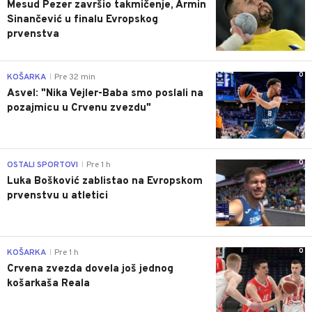
Mesud Pezer završio takmičenje, Armin
Sinančević u finalu Evropskog
prvenstva
0
KOŠARKA
Pre 32 min
|
Asvel: "Nika Vejler-Baba smo poslali na
pozajmicu u Crvenu zvezdu"
0
OSTALI SPORTOVI
Pre 1 h
|
Luka Bošković zablistao na Evropskom
prvenstvu u atletici
0
KOŠARKA
Pre 1 h
|
Crvena zvezda dovela još jednog
košarkaša Reala