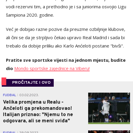
vodi rezervni tim, a prethodno je i sa juniorima osvojio Ligu
šampiona 2020. godine.
Već je dobijao razne pozive da preuzme ozbiljnije klubove,
ali čini se da je strpljivo čekao upravo Real Madrid i sada bi
trebalo da dobije priliku ako Karlo Anćeloti postane "bivši".
Pratite sve sportske vijesti na jednom mjestu, budite
dio
Mondo sportske zajednice na Viberu!
PROČITAJTE I OVO
0
FUDBAL
03.02.2023.
|
Velika promjena u Realu -
Ančeloti ga prekomandovao!
Italijan priznao: "Njemu to ne
odgovara, ali se meni sviđa"
0
|