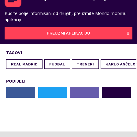
Budite bolje informisani od drugih, preuzmite Mondo mobilnu
aplikaciju
PREUZMI APLIKACIJU
TAGOVI
REAL MADRID
FUDBAL
TRENERI
KARLO ANĆELO
PODIJELI