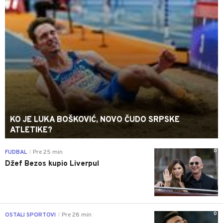
KO JE LUKA BOŠKOVIĆ, NOVO ČUDO SRPSKE
ATLETIKE?
0
FUDBAL
Pre 25 min
|
Džef Bezos kupio Liverpul
0
OSTALI SPORTOVI
Pre 28 min
|