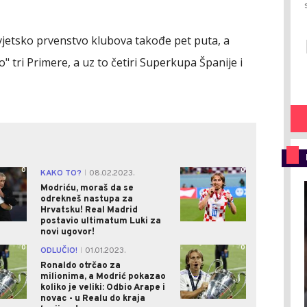
vjetsko prvenstvo klubova takođe pet puta, a
 tri Primere, a uz to četiri Superkupa Španije i
0
0
KAKO TO?
08.02.2023.
|
Modriću, moraš da se
odrekneš nastupa za
Hrvatsku! Real Madrid
postavio ultimatum Luki za
novi ugovor!
0
0
ODLUČIO!
01.01.2023.
|
Ronaldo otrčao za
milionima, a Modrić pokazao
koliko je veliki: Odbio Arape i
novac - u Realu do kraja