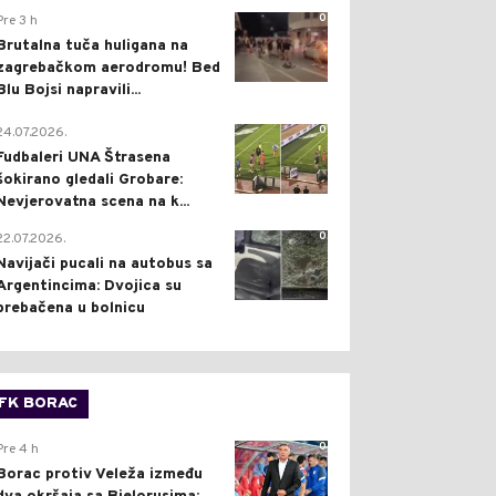
0
Pre 3 h
Brutalna tuča huligana na
zagrebačkom aerodromu! Bed
Blu Bojsi napravili...
0
24.07.2026.
Fudbaleri UNA Štrasena
šokirano gledali Grobare:
Nevjerovatna scena na k...
0
22.07.2026.
Navijači pucali na autobus sa
Argentincima: Dvojica su
prebačena u bolnicu
FK BORAC
0
Pre 4 h
Borac protiv Veleža između