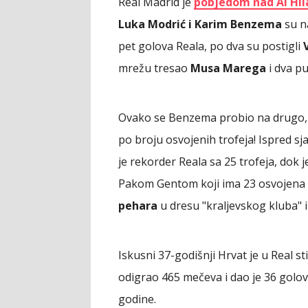
Real Madrid je
pobjedom nad Al Hi
Luka Modrić i Karim Benzema
su na
pet golova Reala, po dva su postigli
mrežu tresao
Musa Marega
i dva p
Ovako se Benzema probio na drugo, a
po broju osvojenih trofeja! Ispred s
je rekorder Reala sa 25 trofeja, do
Pakom Gentom koji ima 23 osvojena p
pehara
u dresu "kraljevskog kluba" i
Iskusni 37-godišnji Hrvat je u Real st
odigrao 465 mečeva i dao je 36 golova
godine.