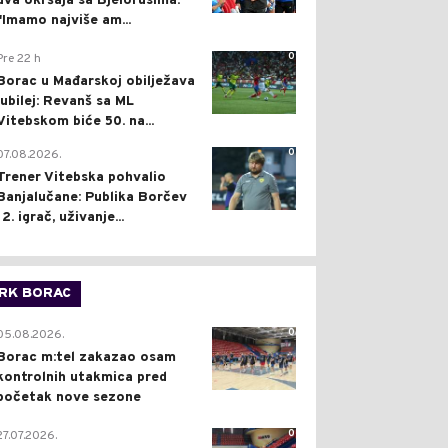
dva okršaja sa Bjelorusima:
"Imamo najviše am...
0
Pre 22 h
Borac u Mađarskoj obilježava
jubilej: Revanš sa ML
Vitebskom biće 50. na...
0
07.08.2026.
Trener Vitebska pohvalio
Banjalučane: Publika Borčev
12. igrač, uživanje...
RK BORAC
0
05.08.2026.
Borac m:tel zakazao osam
kontrolnih utakmica pred
početak nove sezone
0
27.07.2026.