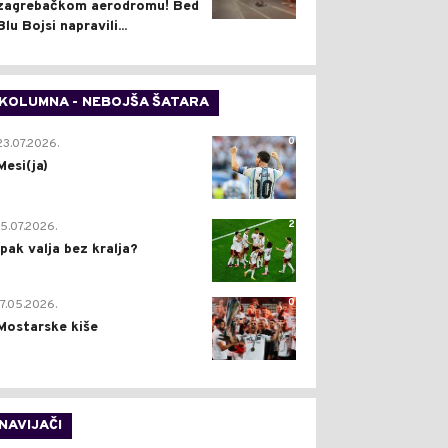
zagrebačkom aerodromu! Bed
Blu Bojsi napravili...
KOLUMNA - NEBOJŠA ŠATARA
0
23.07.2026.
Mesi(ja)
2
15.07.2026.
Ipak valja bez kralja?
0
17.05.2026.
Mostarske kiše
NAVIJAČI