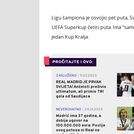
Ligu šampiona je osvojio pet puta, S
UEFA Superkup četiri puta. Ima "samo"
jedan Kup Kralja.
PROČITAJTE I OVO:
ZASLUŽENO
11.02.2023.
|
REAL MADRID JE PRVAK
SVIJETA! Ančeloti preživio
ultimatum, ali primio TRI
gola od Saudijaca
NEVEROVATNO
24.01.2023.
|
Modrić ima 37 godina, a
dobija ugovor na
100.000.000 evra: Poslije
ovog poteza ni Real ne