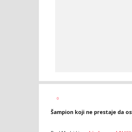
Bojan
AUTOR
0
Jakovljević
Šampion koji ne prestaje da os