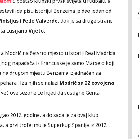
lalom
5:postao klupski prvak svijeta u fudbalu, a
stavili da pišu istoriju! Benzema je dao jedan od
Vinisijus i Fede Valverde,
dok je sa druge strane
uta
Lusijano Vijeto.
 Modrić na četvrto mjesto u istoriji Real Madrida
jajnog napadača iz Francuske je samo Marselo koji
k je na drugom mjestu Benzema izjednačen sa
ehara. Iza njih se nalazi
Modrić sa 22 osvojena
 već ove sezone će htjeti da sustigne Genta.
igao 2012. godine, a do sada je za ovaj klub
, a prvi trofej mu je Superkup Španije iz 2012.