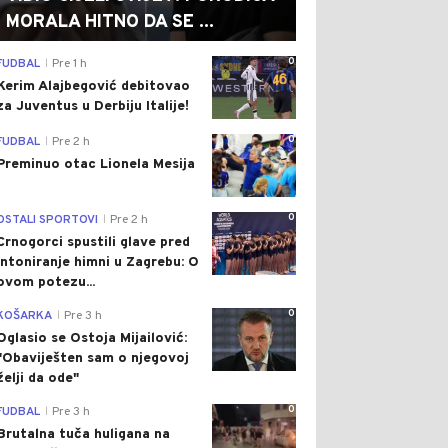
MORALA HITNO DA SE ...
0
FUDBAL
Pre 1 h
|
Kerim Alajbegović debitovao
za Juventus u Derbiju Italije!
0
FUDBAL
Pre 2 h
|
Preminuo otac Lionela Mesija
0
OSTALI SPORTOVI
Pre 2 h
|
Crnogorci spustili glave pred
intoniranje himni u Zagrebu: O
ovom potezu...
0
KOŠARKA
Pre 3 h
|
Oglasio se Ostoja Mijailović:
"Obaviješten sam o njegovoj
želji da ode"
0
FUDBAL
Pre 3 h
|
Brutalna tuča huligana na