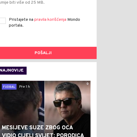
smije biti više od 25 MB.
Pristajete na
pravila korišćenja
Mondo
portala.
POŠALJI
NAJNOVIJE
0
Pre 1 h
FUDBAL
MESIJEVE SUZE ZBOG OCA
VIDIO CIJELI SVIJET: PORODICA