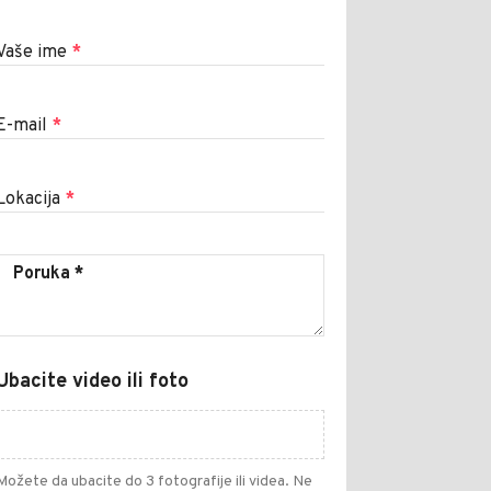
Vaše ime
*
E-mail
*
Lokacija
*
Ubacite video ili foto
Možete da ubacite do 3 fotografije ili videa. Ne