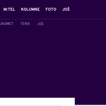
M:TEL
KOLUMNE
FOTO
JOŠ
UKOMET
TENIS
JOŠ