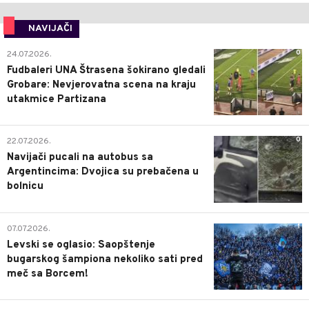
NAVIJAČI
0
24.07.2026.
Fudbaleri UNA Štrasena šokirano gledali
Grobare: Nevjerovatna scena na kraju
utakmice Partizana
0
22.07.2026.
Navijači pucali na autobus sa
Argentincima: Dvojica su prebačena u
bolnicu
1
07.07.2026.
Levski se oglasio: Saopštenje
bugarskog šampiona nekoliko sati pred
meč sa Borcem!