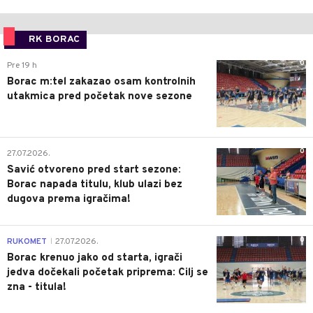
RK BORAC
0
Pre 19 h
Borac m:tel zakazao osam kontrolnih
utakmica pred početak nove sezone
0
27.07.2026.
Savić otvoreno pred start sezone:
Borac napada titulu, klub ulazi bez
dugova prema igračima!
0
RUKOMET
27.07.2026.
|
Borac krenuo jako od starta, igrači
jedva dočekali početak priprema: Cilj se
zna - titula!