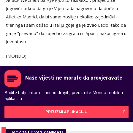
Antića. Ne znam da li je Pipo to saznao..."
, prisjetio se
Jugović i otkrio da ga je Vijeri tada nagovorio da dođe u
Atletiko Madrid, da bi samo poslije nekoliko zajedničkih
treninga i sam otišao u Italiju gdje ga je zvao Lacio, tako da
ga je "prevario" da zajedno zaigraju i u Španiji nakon igara u
Juventusu.
(MONDO)
Naše vijesti ne morate da provjeravate
Budite bolje informisani od drugih, preuzmite Mondo mobilnu
aplikaciju
PREUZMI APLIKACIJU
MOŽDA ĆE VAS ZANIMATI