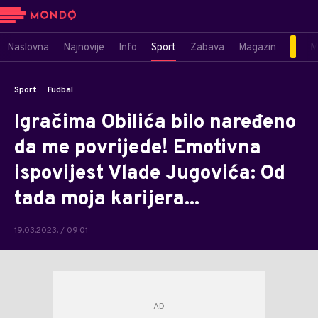
Naslovna
Najnovije
Info
Sport
Zabava
Magazin
M
Sport
Fudbal
Igračima Obilića bilo naređeno
da me povrijede! Emotivna
ispovijest Vlade Jugovića: Od
tada moja karijera...
19.03.2023. / 09:01