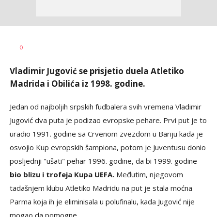
Nebojša
AUTOR
0
Šatara
Vladimir Jugović se prisjetio duela Atletiko
Madrida i Obilića iz 1998. godine.
Jedan od najboljih srpskih fudbalera svih vremena Vladimir
Jugović dva puta je podizao evropske pehare. Prvi put je to
uradio 1991. godine sa Crvenom zvezdom u Bariju kada je
osvojio Kup evropskih šampiona, potom je Juventusu donio
posljednji "ušati" pehar 1996. godine, da bi 1999. godine
bio blizu i trofeja Kupa UEFA.
Međutim, njegovom
tadašnjem klubu Atletiko Madridu na put je stala moćna
Parma koja ih je eliminisala u polufinalu, kada Jugović nije
mogao da pomogne.