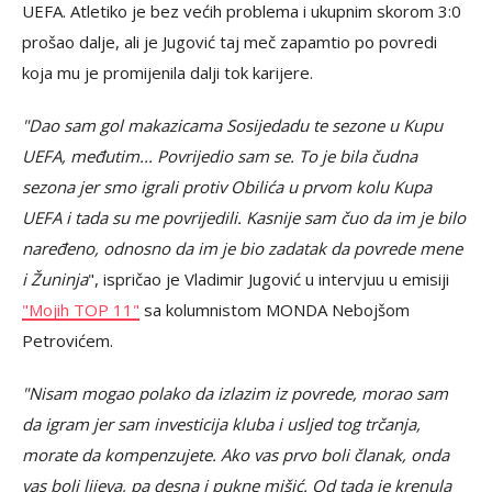
UEFA. Atletiko je bez većih problema i ukupnim skorom 3:0
prošao dalje, ali je Jugović taj meč zapamtio po povredi
koja mu je promijenila dalji tok karijere.
"Dao sam gol makazicama Sosijedadu te sezone u Kupu
UEFA, međutim... Povrijedio sam se. To je bila čudna
sezona jer smo igrali protiv Obilića u prvom kolu Kupa
UEFA i tada su me povrijedili. Kasnije sam čuo da im je bilo
naređeno, odnosno da im je bio zadatak da povrede mene
i Žuninja
", ispričao je Vladimir Jugović u intervjuu u emisiji
"Mojih TOP 11"
sa kolumnistom MONDA Nebojšom
Petrovićem.
"Nisam mogao polako da izlazim iz povrede, morao sam
da igram jer sam investicija kluba i usljed tog trčanja,
morate da kompenzujete. Ako vas prvo boli članak, onda
vas boli lijeva, pa desna i pukne mišić. Od tada je krenula