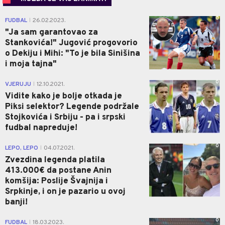
0
FUDBAL
26.02.2023.
|
"Ja sam garantovao za
Stankovića!" Jugović progovorio
o Dekiju i Mihi: "To je bila Sinišina
i moja tajna"
0
VJERUJU
12.10.2021.
|
Vidite kako je bolje otkada je
Piksi selektor? Legende podržale
Stojkovića i Srbiju - pa i srpski
fudbal napreduje!
0
LEPO, LEPO
04.07.2021.
|
Zvezdina legenda platila
413.000€ da postane Anin
komšija: Poslije Švajnija i
Srpkinje, i on je pazario u ovoj
banji!
0
FUDBAL
18.03.2023.
|