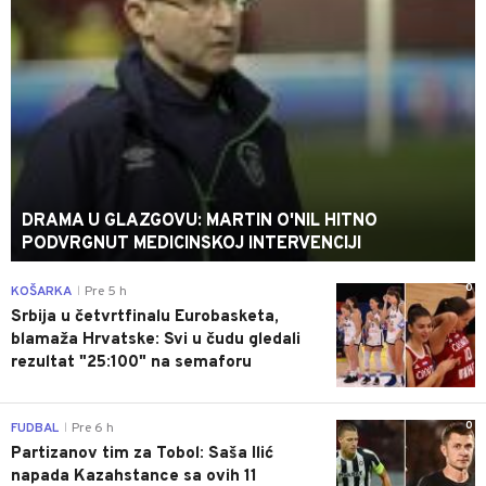
DRAMA U GLAZGOVU: MARTIN O'NIL HITNO
PODVRGNUT MEDICINSKOJ INTERVENCIJI
0
KOŠARKA
Pre 5 h
|
Srbija u četvrtfinalu Eurobasketa,
blamaža Hrvatske: Svi u čudu gledali
rezultat "25:100" na semaforu
0
FUDBAL
Pre 6 h
|
Partizanov tim za Tobol: Saša Ilić
napada Kazahstance sa ovih 11