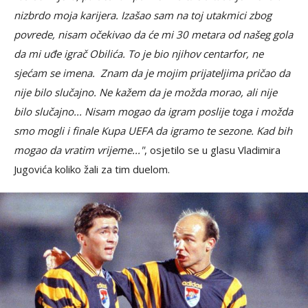
nizbrdo moja karijera. Izašao sam na toj utakmici zbog
povrede, nisam očekivao da će mi 30 metara od našeg gola
da mi uđe igrač Obilića. To je bio njihov centarfor, ne
sjećam se imena. Znam da je mojim prijateljima pričao da
nije bilo slučajno. Ne kažem da je možda morao, ali nije
bilo slučajno... Nisam mogao da igram poslije toga i možda
smo mogli i finale Kupa UEFA da igramo te sezone. Kad bih
mogao da vratim vrijeme..."
, osjetilo se u glasu Vladimira
Jugovića koliko žali za tim duelom.