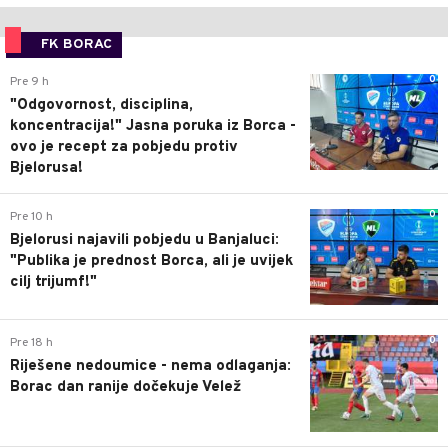
FK BORAC
0
Pre 9 h
"Odgovornost, disciplina,
koncentracija!" Jasna poruka iz Borca -
ovo je recept za pobjedu protiv
Bjelorusa!
0
Pre 10 h
Bjelorusi najavili pobjedu u Banjaluci:
"Publika je prednost Borca, ali je uvijek
cilj trijumf!"
0
Pre 18 h
Riješene nedoumice - nema odlaganja:
Borac dan ranije dočekuje Velež