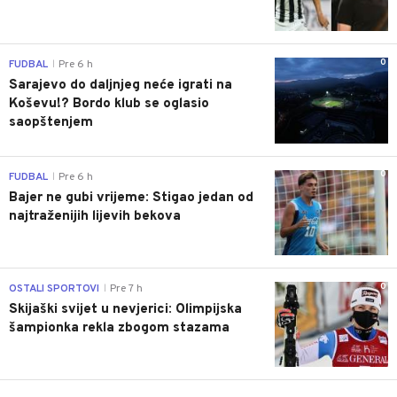
0
FUDBAL
Pre 6 h
|
Sarajevo do daljnjeg neće igrati na
Koševu!? Bordo klub se oglasio
saopštenjem
0
FUDBAL
Pre 6 h
|
Bajer ne gubi vrijeme: Stigao jedan od
najtraženijih lijevih bekova
0
OSTALI SPORTOVI
Pre 7 h
|
Skijaški svijet u nevjerici: Olimpijska
šampionka rekla zbogom stazama