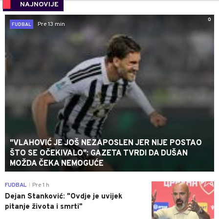
NAJNOVIJE
0
Pre 13 min
FUDBAL
"VLAHOVIĆ JE JOŠ NEZAPOSLEN JER NIJE POSTAO
ŠTO SE OČEKIVALO": GAZETA TVRDI DA DUŠAN
MOŽDA ČEKA NEMOGUĆE
0
FUDBAL
Pre 1 h
|
Dejan Stanković: "Ovdje je uvijek
pitanje života i smrti"