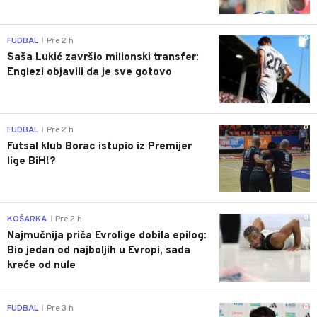
0
FUDBAL
Pre 2 h
|
Saša Lukić završio milionski transfer:
Englezi objavili da je sve gotovo
0
FUDBAL
Pre 2 h
|
Futsal klub Borac istupio iz Premijer
lige BiH!?
0
KOŠARKA
Pre 2 h
|
Najmučnija priča Evrolige dobila epilog:
Bio jedan od najboljih u Evropi, sada
kreće od nule
0
FUDBAL
Pre 3 h
|