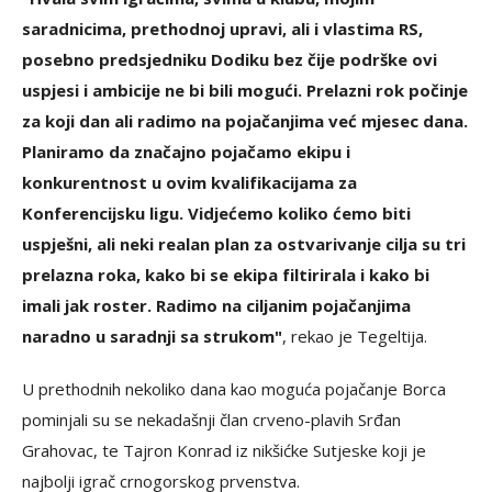
saradnicima, prethodnoj upravi, ali i vlastima RS,
posebno predsjedniku Dodiku bez čije podrške ovi
uspjesi i ambicije ne bi bili mogući. Prelazni rok počinje
za koji dan ali radimo na pojačanjima već mjesec dana.
Planiramo da značajno pojačamo ekipu i
konkurentnost u ovim kvalifikacijama za
Konferencijsku ligu. Vidjećemo koliko ćemo biti
uspješni, ali neki realan plan za ostvarivanje cilja su tri
prelazna roka, kako bi se ekipa filtirirala i kako bi
imali jak roster. Radimo na ciljanim pojačanjima
naradno u saradnji sa strukom"
, rekao je Tegeltija.
U prethodnih nekoliko dana kao moguća pojačanje Borca
pominjali su se nekadašnji član crveno-plavih Srđan
Grahovac, te Tajron Konrad iz nikšićke Sutjeske koji je
najbolji igrač crnogorskog prvenstva.