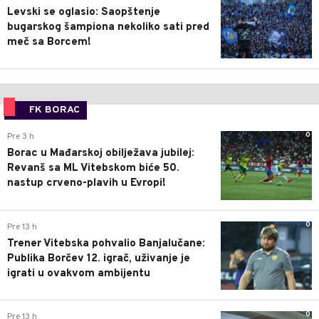
Levski se oglasio: Saopštenje
bugarskog šampiona nekoliko sati pred
meč sa Borcem!
FK BORAC
0
Pre 3 h
Borac u Mađarskoj obilježava jubilej:
Revanš sa ML Vitebskom biće 50.
nastup crveno-plavih u Evropi!
0
Pre 13 h
Trener Vitebska pohvalio Banjalučane:
Publika Borčev 12. igrač, uživanje je
igrati u ovakvom ambijentu
0
Pre 13 h