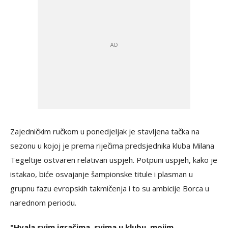
Zajedničkim ručkom u ponedjeljak je stavljena tačka na
sezonu u kojoj je prema riječima predsjednika kluba Milana
Tegeltije ostvaren relativan uspjeh. Potpuni uspjeh, kako je
istakao, biće osvajanje šampionske titule i plasman u
grupnu fazu evropskih takmičenja i to su ambicije Borca u
narednom periodu.
"Hvala svim igračima, svima u klubu, mojim