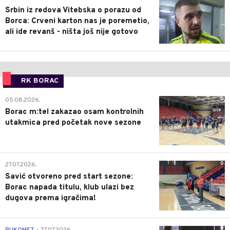
Srbin iz redova Vitebska o porazu od
Borca: Crveni karton nas je poremetio,
ali ide revanš - ništa još nije gotovo
RK BORAC
0
05.08.2026.
Borac m:tel zakazao osam kontrolnih
utakmica pred početak nove sezone
0
27.07.2026.
Savić otvoreno pred start sezone:
Borac napada titulu, klub ulazi bez
dugova prema igračima!
0
RUKOMET
27.07.2026.
|