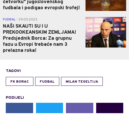
četvorku" jugoslovenskog
fudbala i podigao evropski trofej!
0
FUDBAL
29.05.2023.
|
NAŠI SKAUTI SU I U
PREKOOKEANSKIM ZEMLJAMA!
Predsjednik Borca: Za grupnu
fazu u Evropi trebaće nam 3
prelazna roka!
TAGOVI
FK BORAC
FUDBAL
MILAN TEGELTIJA
PODIJELI