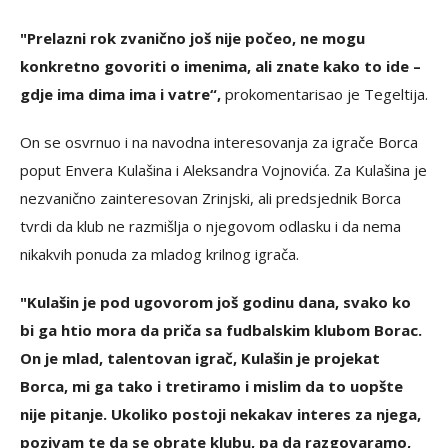
"Prelazni rok zvanično još nije počeo, ne mogu
konkretno govoriti o imenima, ali znate kako to ide –
gdje ima dima ima i vatre“,
prokomentarisao je Tegeltija.
On se osvrnuo i na navodna interesovanja za igrače Borca
poput Envera Kulašina i Aleksandra Vojnovića. Za Kulašina je
nеzvanično zainteresovan Zrinjski, ali predsjednik Borca
tvrdi da klub ne razmišlja o njegovom odlasku i da nema
nikakvih ponuda za mladog krilnog igrača.
"Kulašin je pod ugovorom još godinu dana, svako ko
bi ga htio mora da priča sa fudbalskim klubom Borac.
On je mlad, talentovan igrač, Kulašin je projekat
Borca, mi ga tako i tretiramo i mislim da to uopšte
nije pitanje. Ukoliko postoji nekakav interes za njega,
pozivam te da se obrate klubu, pa da razgovaramo,