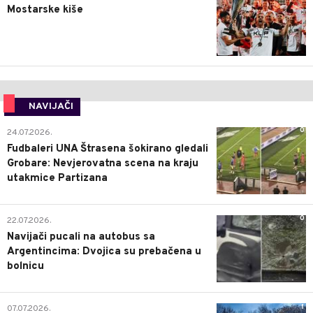
Mostarske kiše
NAVIJAČI
0
24.07.2026.
Fudbaleri UNA Štrasena šokirano gledali
Grobare: Nevjerovatna scena na kraju
utakmice Partizana
0
22.07.2026.
Navijači pucali na autobus sa
Argentincima: Dvojica su prebačena u
bolnicu
1
07.07.2026.