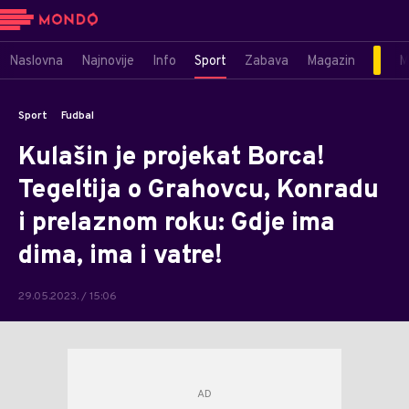
Naslovna
Najnovije
Info
Sport
Zabava
Magazin
M
Sport
Fudbal
Kulašin je projekat Borca!
Tegeltija o Grahovcu, Konradu
i prelaznom roku: Gdje ima
dima, ima i vatre!
29.05.2023. / 15:06