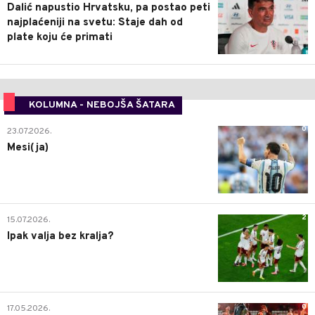
Dalić napustio Hrvatsku, pa postao peti
najplaćeniji na svetu: Staje dah od
plate koju će primati
KOLUMNA - NEBOJŠA ŠATARA
0
23.07.2026.
Mesi(ja)
2
15.07.2026.
Ipak valja bez kralja?
0
17.05.2026.