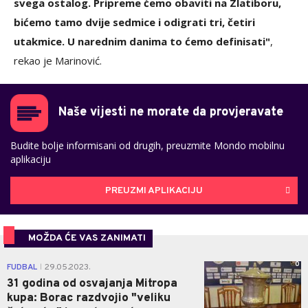
svega ostalog. Pripreme ćemo obaviti na Zlatiboru,
bićemo tamo dvije sedmice i odigrati tri, četiri
utakmice. U narednim danima to ćemo definisati"
,
rekao je Marinović.
Naše vijesti ne morate da provjeravate
Budite bolje informisani od drugih, preuzmite Mondo mobilnu
aplikaciju
PREUZMI APLIKACIJU
MOŽDA ĆE VAS ZANIMATI
0
FUDBAL
29.05.2023.
|
31 godina od osvajanja Mitropa
kupa: Borac razdvojio "veliku