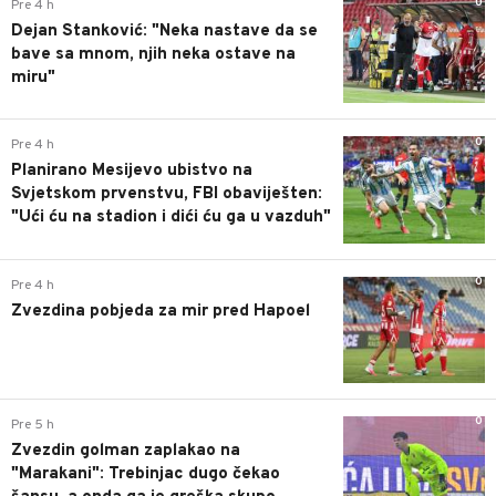
0
Pre 4 h
Dejan Stanković: "Neka nastave da se
bave sa mnom, njih neka ostave na
miru"
0
Pre 4 h
Planirano Mesijevo ubistvo na
Svjetskom prvenstvu, FBI obaviješten:
"Ući ću na stadion i dići ću ga u vazduh"
0
Pre 4 h
Zvezdina pobjeda za mir pred Hapoel
0
Pre 5 h
Zvezdin golman zaplakao na
"Marakani": Trebinjac dugo čekao