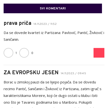
SVI KOMENTARI
prava priča
14.11.2023. / 11:52
Da se dovede kvartet iz Partizana: Pavlović, Pantić, Živković i
Saničanin.
1
0
ZA EVROPSKU JESEN
14.11.2023. / 09:45
Borac u zimskoj pauzi da se lijepo pojača. Da se dovedu
recimo Pantić, Saničanin i Živković iz Partizana, zatim igrač s
karakteristikama Moreire, koji će dugo ostati u klubu i biti
ono što je Tavares godinama bio u Mariboru. Pokupiti