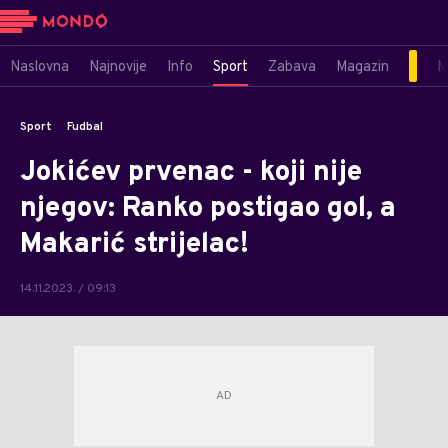
Naslovna
Najnovije
Info
Sport
Zabava
Magazin
M
Sport
Fudbal
Jokićev prvenac - koji nije
njegov: Ranko postigao gol, a
Makarić strijelac!
14.11.2023. / 09:13