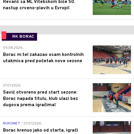
Revanš sa ML Vitebskom biće 50.
nastup crveno-plavih u Evropi!
RK BORAC
0
05.08.2026.
Borac m:tel zakazao osam kontrolnih
utakmica pred početak nove sezone
0
27.07.2026.
Savić otvoreno pred start sezone:
Borac napada titulu, klub ulazi bez
dugova prema igračima!
0
RUKOMET
27.07.2026.
|
Borac krenuo jako od starta, igrači