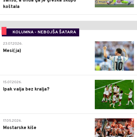
šansu, a onda ga je greška skupo
koštala
KOLUMNA - NEBOJŠA ŠATARA
0
23.07.2026.
Mesi(ja)
2
15.07.2026.
Ipak valja bez kralja?
0
17.05.2026.
Mostarske kiše