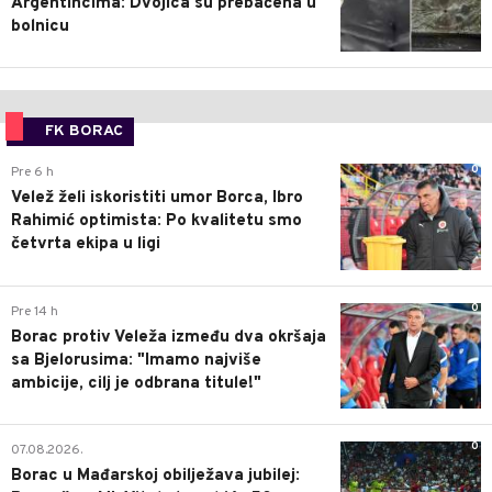
Argentincima: Dvojica su prebačena u
bolnicu
FK BORAC
0
Pre 6 h
Velež želi iskoristiti umor Borca, Ibro
Rahimić optimista: Po kvalitetu smo
četvrta ekipa u ligi
0
Pre 14 h
Borac protiv Veleža između dva okršaja
sa Bjelorusima: "Imamo najviše
ambicije, cilj je odbrana titule!"
0
07.08.2026.
Borac u Mađarskoj obilježava jubilej: