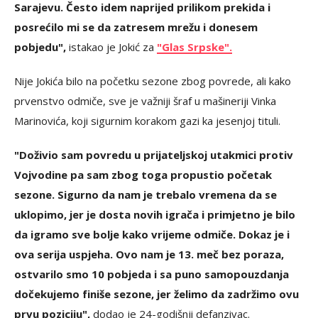
Sarajevu. Često idem naprijed prilikom prekida i
posrećilo mi se da zatresem mrežu i donesem
pobjedu",
istakao je Jokić za
"Glas Srpske".
Nije Jokića bilo na početku sezone zbog povrede, ali kako
prvenstvo odmiče, sve je važniji šraf u mašineriji Vinka
Marinovića, koji sigurnim korakom gazi ka jesenjoj tituli.
"Doživio sam povredu u prijateljskoj utakmici protiv
Vojvodine pa sam zbog toga propustio početak
sezone. Sigurno da nam je trebalo vremena da se
uklopimo, jer je dosta novih igrača i primjetno je bilo
da igramo sve bolje kako vrijeme odmiče. Dokaz je i
ova serija uspjeha. Ovo nam je 13. meč bez poraza,
ostvarilo smo 10 pobjeda i sa puno samopouzdanja
dočekujemo finiše sezone, jer želimo da zadržimo ovu
prvu poziciju",
dodao je 24-godišnji defanzivac.