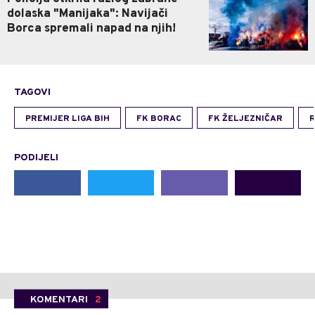
dolaska "Manijaka": Navijači
Borca spremali napad na njih!
TAGOVI
PREMIJER LIGA BIH
FK BORAC
FK ŽELJEZNIČAR
R
PODIJELI
KOMENTARI
2