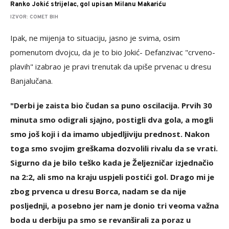
Ranko Jokić strijelac, gol upisan Milanu Makariću
IZVOR: COMET BIH
Ipak, ne mijenja to situaciju, jasno je svima, osim
pomenutom dvojcu, da je to bio Jokić- Defanzivac "crveno-
plavih" izabrao je pravi trenutak da upiše prvenac u dresu
Banjalučana.
"Derbi je zaista bio čudan sa puno oscilacija. Prvih 30
minuta smo odigrali sjajno, postigli dva gola, a mogli
smo još koji i da imamo ubjedljiviju prednost. Nakon
toga smo svojim greškama dozvolili rivalu da se vrati.
Sigurno da je bilo teško kada je Željezničar izjednačio
na 2:2, ali smo na kraju uspjeli postići gol. Drago mi je
zbog prvenca u dresu Borca, nadam se da nije
posljednji, a posebno jer nam je donio tri veoma važna
boda u derbiju pa smo se revanširali za poraz u