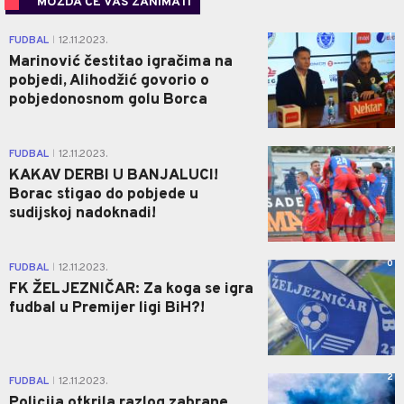
MOŽDA ĆE VAS ZANIMATI
1
FUDBAL
12.11.2023.
|
Marinović čestitao igračima na
pobjedi, Alihodžić govorio o
pobjedonosnom golu Borca
3
FUDBAL
12.11.2023.
|
KAKAV DERBI U BANJALUCI!
Borac stigao do pobjede u
sudijskoj nadoknadi!
0
FUDBAL
12.11.2023.
|
FK ŽELJEZNIČAR: Za koga se igra
fudbal u Premijer ligi BiH?!
2
FUDBAL
12.11.2023.
|
Policija otkrila razlog zabrane