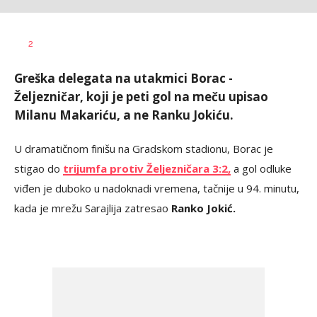
Bojan
AUTOR
2
Jakovljević
Greška delegata na utakmici Borac -
Željezničar, koji je peti gol na meču upisao
Milanu Makariću, a ne Ranku Jokiću.
U dramatičnom finišu na Gradskom stadionu, Borac je
stigao do
trijumfa protiv Željezničara 3:2,
a gol odluke
viđen je duboko u nadoknadi vremena, tačnije u 94. minutu,
kada je mrežu Sarajlija zatresao
Ranko Jokić.