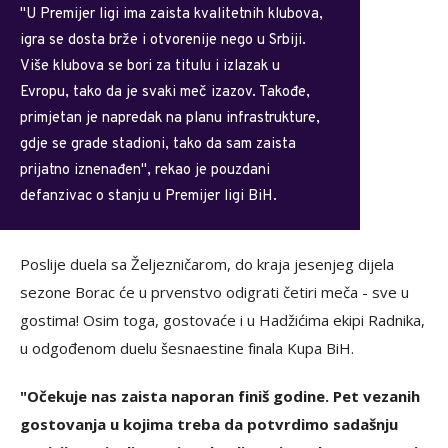
"U Premijer ligi ima zaista kvalitetnih klubova,
igra se dosta brže i otvorenije nego u Srbiji.
Više klubova se bori za titulu i izlazak u
Evropu, tako da je svaki meč izazov. Takođe,
primjetan je napredak na planu infrastrukture,
gdje se grade stadioni, tako da sam zaista
prijatno iznenađen", rekao je pouzdani
defanzivac o stanju u Premijer ligi BiH.
Poslije duela sa Željezničarom, do kraja jesenjeg dijela
sezone Borac će u prvenstvo odigrati četiri meča - sve u
gostima! Osim toga, gostovaće i u Hadžićima ekipi Radnika,
u odgođenom duelu šesnaestine finala Kupa BiH.
"Očekuje nas zaista naporan finiš godine. Pet vezanih
gostovanja u kojima treba da potvrdimo sadašnju