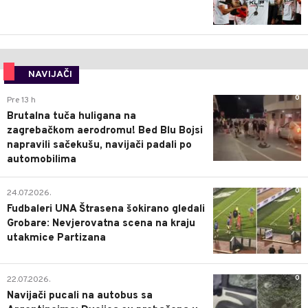
NAVIJAČI
0
Pre 13 h
Brutalna tuča huligana na
zagrebačkom aerodromu! Bed Blu Bojsi
napravili sačekušu, navijači padali po
automobilima
0
24.07.2026.
Fudbaleri UNA Štrasena šokirano gledali
Grobare: Nevjerovatna scena na kraju
utakmice Partizana
0
22.07.2026.
Navijači pucali na autobus sa