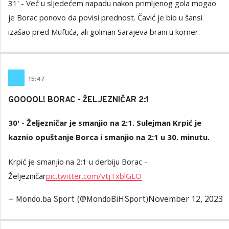
31' - Već u sljedećem napadu nakon primljenog gola mogao
je Borac ponovo da povisi prednost. Čavić je bio u šansi
izašao pred Muftića, ali golman Sarajeva brani u korner.
15
:
47
GOOOOL! BORAC - ŽELJEZNIČAR 2:1
30' - Željezničar je smanjio na 2:1. Sulejman Krpić je
kaznio opuštanje Borca i smanjio na 2:1 u 30. minutu.
Krpić je smanjio na 2:1 u derbiju Borac -
Željezničar
pic.twitter.com/ytjTxblGLO
November 12, 2023
— Mondo.ba Sport (@MondoBiHSport)