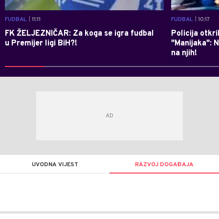
FUDBAL
| 11:11
FUDBAL
| 10:17
FK ŽELJEZNIČAR: Za koga se igra fudbal
Policija otkr
u Premijer ligi BiH?!
"Manijaka": 
na njih!
UVODNA VIJEST
RAZVOJ DOGAĐAJA
Goran
AUTOR
Arbutina