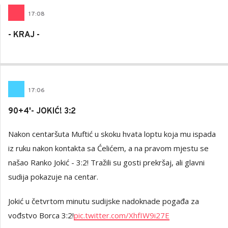
17
:
08
- KRAJ -
17
:
06
90+4'- JOKIĆ! 3:2
Nakon centaršuta Muftić u skoku hvata loptu koja mu ispada
iz ruku nakon kontakta sa Ćelićem, a na pravom mjestu se
našao Ranko Jokić - 3:2! Tražili su gosti prekršaj, ali glavni
sudija pokazuje na centar.
Jokić u četvrtom minutu sudijske nadoknade pogađa za
vođstvo Borca 3:2!
pic.twitter.com/XhfIW9i27E