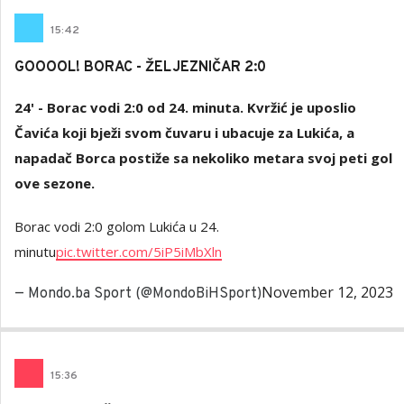
15
:
42
GOOOOL! BORAC - ŽELJEZNIČAR 2:0
24' - Borac vodi 2:0 od 24. minuta. Kvržić je uposlio
Čavića koji bježi svom čuvaru i ubacuje za Lukića, a
napadač Borca postiže sa nekoliko metara svoj peti gol
ove sezone.
Borac vodi 2:0 golom Lukića u 24.
minutu
pic.twitter.com/5iP5iMbXln
November 12, 2023
— Mondo.ba Sport (@MondoBiHSport)
15
:
36