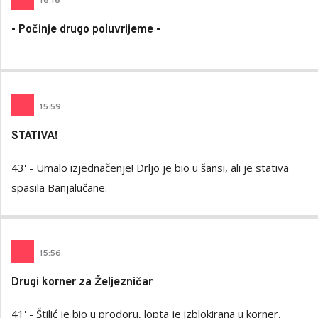
16
:
16
- Počinje drugo poluvrijeme -
15
:
59
STATIVA!
43' - Umalo izjednačenje! Drljo je bio u šansi, ali je stativa
spasila Banjalučane.
15
:
56
Drugi korner za Željezničar
41' - Štilić je bio u prodoru, lopta je izblokirana u korner,