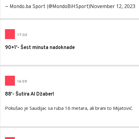
November 12, 2023
— Mondo.ba Sport (@MondoBiHSport)
17
:
02
90+1'- Šest minuta nadoknade
16
:
59
88'- Šutira Al Džaber!
Pokušao je Saudijac sa ruba 16 metara, ali brani to Mijatović.