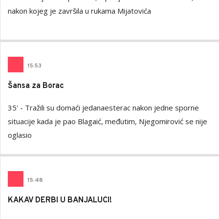
nakon kojeg je završila u rukama Mijatovića
15
:
53
Šansa za Borac
35' - Tražili su domaći jedanaesterac nakon jedne sporne
situacije kada je pao Blagaić, međutim, Njegomirović se nije
oglasio
15
:
48
KAKAV DERBI U BANJALUCI!