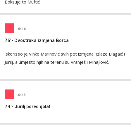
Boksuje to Muftić
16
:
46
75'- Dvostruka izmjena Borca
iskoristio je Vinko Marinović svih pet izmjena. Izlaze Blagaić i
Jurilj, a umjesto njih na terenu su Vranješ i Mihajlović.
16
:
45
74'- Jurilj pored gola!