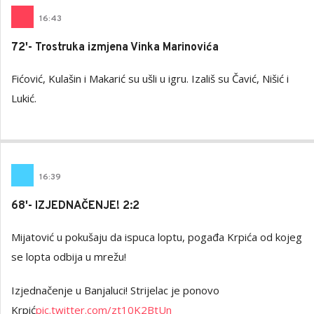
16
:
43
72'- Trostruka izmjena Vinka Marinovića
Fićović, Kulašin i Makarić su ušli u igru. Izališ su Čavić, Nišić i
Lukić.
16
:
39
68'- IZJEDNAČENJE! 2:2
Mijatović u pokušaju da ispuca loptu, pogađa Krpića od kojeg
se lopta odbija u mrežu!
Izjednačenje u Banjaluci! Strijelac je ponovo
Krpić
pic.twitter.com/zt10K2BtUn