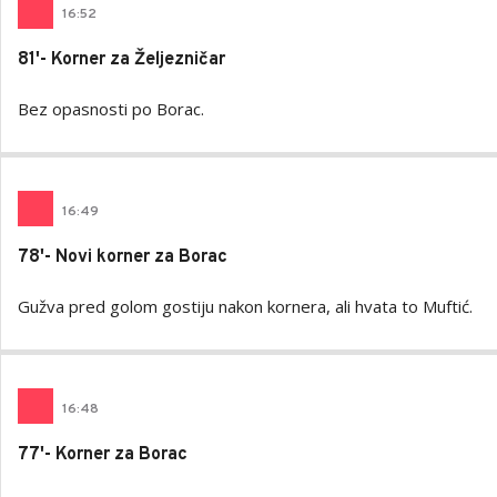
16
:
52
81'- Korner za Željezničar
Bez opasnosti po Borac.
16
:
49
78'- Novi korner za Borac
Gužva pred golom gostiju nakon kornera, ali hvata to Muftić.
16
:
48
77'- Korner za Borac