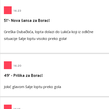
16
:
23
51'- Nova šansa za Borac!
Greška Dubačkića, lopta dolazi do Lukića koji iz odlične
situacije šalje loptu visoko preko gola!
16
:
20
49' - Prilika za Borac!
Jokić glavom šalje loptu preko gola