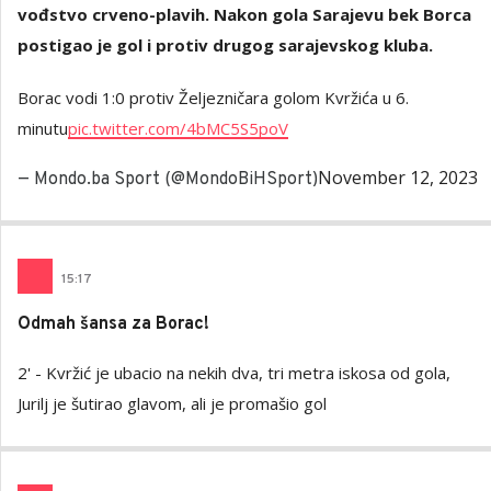
vođstvo crveno-plavih. Nakon gola Sarajevu bek Borca
postigao je gol i protiv drugog sarajevskog kluba.
Borac vodi 1:0 protiv Željezničara golom Kvržića u 6.
minutu
pic.twitter.com/4bMC5S5poV
November 12, 2023
— Mondo.ba Sport (@MondoBiHSport)
15
:
17
Odmah šansa za Borac!
2' - Kvržić je ubacio na nekih dva, tri metra iskosa od gola,
Jurilj je šutirao glavom, ali je promašio gol