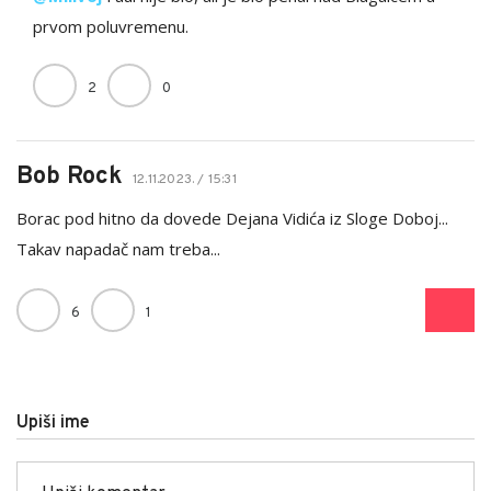
prvom poluvremenu.
2
0
Bob Rock
12.11.2023. / 15:31
Borac pod hitno da dovede Dejana Vidića iz Sloge Doboj...
Takav napadač nam treba...
6
1
Upiši ime