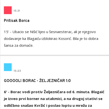
15
:
31
Pritisak Borca
15' - Ubacio se Nišić lijeo u šesnaesterac, ali je njegovo
dodavanje ka Blagaiću izblokirao Kosorić. Bila je to dobra
šansa za domaće.
15
:
23
GOOOOL! BORAC - ŽELJEZNIČAR 1:0
6' - Borac vodi protiv Željezničara od 6. minuta. Blagaić
je izveo prvi korner na utakmici, a na drugoj stativi se
odličbno snašao Kvržić i poslao loptu u mrežu za