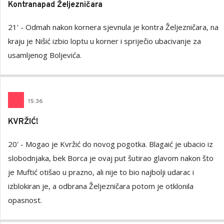
Kontranapad Željezničara
21' - Odmah nakon kornera sjevnula je kontra Željezničara, na
kraju je Nišić izbio loptu u korner i spriječio ubacivanje za
usamljenog Boljevića.
15
:
36
KVRŽIĆ!
20' - Mogao je Kvržić do novog pogotka. Blagaić je ubacio iz
slobodnjaka, bek Borca je ovaj put šutirao glavom nakon što
je Muftić otišao u prazno, ali nije to bio najbolji udarac i
izblokiran je, a odbrana Željezničara potom je otklonila
opasnost.