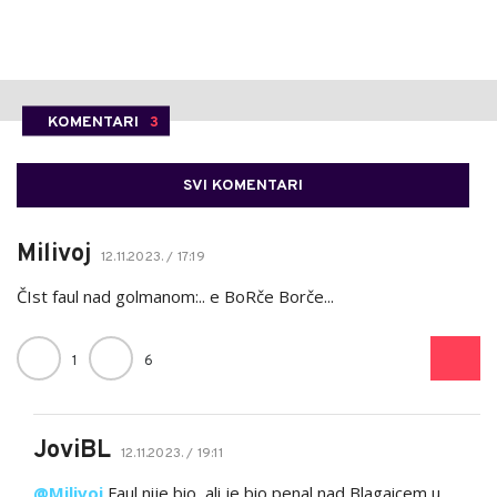
KOMENTARI
3
SVI KOMENTARI
Milivoj
12.11.2023. / 17:19
ČIst faul nad golmanom:.. e BoRče Borče...
1
6
JoviBL
12.11.2023. / 19:11
@Milivoj
Faul nije bio, ali je bio penal nad Blagaicem u