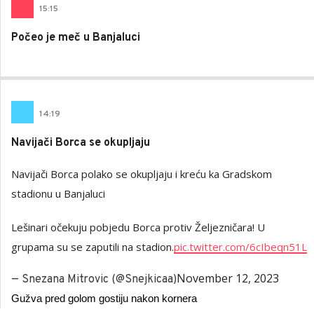
15
:
15
Počeo je meč u Banjaluci
14
:
19
Navijači Borca se okupljaju
Navijači Borca polako se okupljaju i kreću ka Gradskom
stadionu u Banjaluci
Lešinari očekuju pobjedu Borca protiv Željezničara! U
grupama su se zaputili na stadion.
pic.twitter.com/6cIbeqn51L
November 12, 2023
— Snezana Mitrovic (@Snejkicaa)
Gužva pred golom gostiju nakon kornera