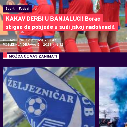
Sport
Fudbal
3
KAKAV DERBI U BANJALUCI! Borac
stigao do pobjede u sudijskoj nadoknadi!
OBJAVLJENO: 12.11.2023. / 13:47
POSLEDNJA OBJAVA: 12.11.2023. / 16:32
MOŽDA ĆE VAS ZANIMATI