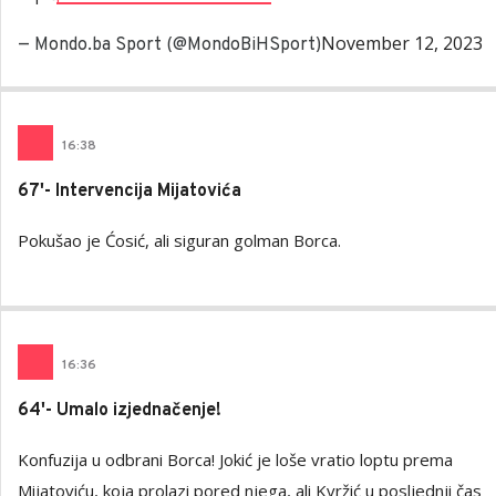
November 12, 2023
— Mondo.ba Sport (@MondoBiHSport)
16
:
38
67'- Intervencija Mijatovića
Pokušao je Ćosić, ali siguran golman Borca.
16
:
36
64'- Umalo izjednačenje!
Konfuzija u odbrani Borca! Jokić je loše vratio loptu prema
Mijatoviću, koja prolazi pored njega, ali Kvržić u posljednji čas