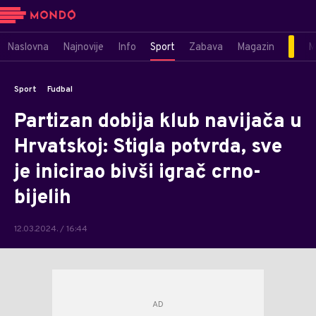
Naslovna
Najnovije
Info
Sport
Zabava
Magazin
M
Sport
Fudbal
Partizan dobija klub navijača u
Hrvatskoj: Stigla potvrda, sve
je inicirao bivši igrač crno-
bijelih
12.03.2024. / 16:44