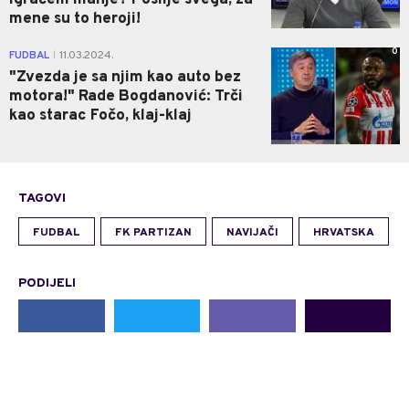
mene su to heroji!
0
FUDBAL
11.03.2024.
|
"Zvezda je sa njim kao auto bez
motora!" Rade Bogdanović: Trči
kao starac Fočo, klaj-klaj
TAGOVI
FUDBAL
FK PARTIZAN
NAVIJAČI
HRVATSKA
PODIJELI