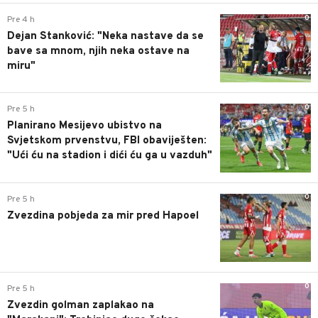
0
Pre 4 h
Dejan Stanković: "Neka nastave da se
bave sa mnom, njih neka ostave na
miru"
0
Pre 5 h
Planirano Mesijevo ubistvo na
Svjetskom prvenstvu, FBI obaviješten:
"Ući ću na stadion i dići ću ga u vazduh"
0
Pre 5 h
Zvezdina pobjeda za mir pred Hapoel
0
Pre 5 h
Zvezdin golman zaplakao na