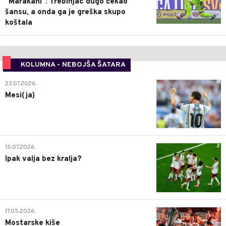
"Marakani": Trebinjac dugo čekao
šansu, a onda ga je greška skupo
koštala
KOLUMNA - NEBOJŠA ŠATARA
0
23.07.2026.
Mesi(ja)
2
15.07.2026.
Ipak valja bez kralja?
0
17.05.2026.
Mostarske kiše