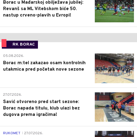
Borac u Mađarskoj obilježava jubilej:
Revanš sa ML Vitebskom biće 50.
nastup crveno-plavih u Evropi!
RK BORAC
0
05.08.2026.
Borac m:tel zakazao osam kontrolnih
utakmica pred početak nove sezone
0
27.07.2026.
Savić otvoreno pred start sezone:
Borac napada titulu, klub ulazi bez
dugova prema igračima!
0
RUKOMET
27.07.2026.
|