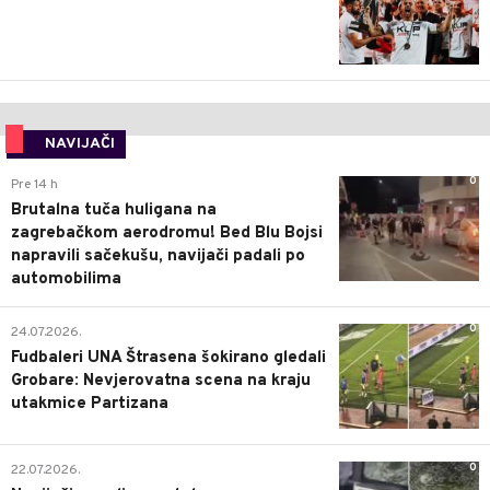
NAVIJAČI
0
Pre 14 h
Brutalna tuča huligana na
zagrebačkom aerodromu! Bed Blu Bojsi
napravili sačekušu, navijači padali po
automobilima
0
24.07.2026.
Fudbaleri UNA Štrasena šokirano gledali
Grobare: Nevjerovatna scena na kraju
utakmice Partizana
0
22.07.2026.