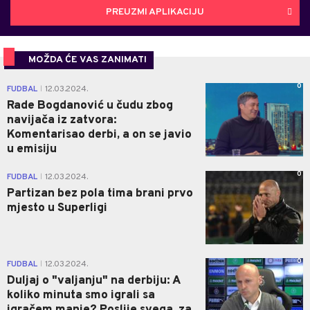
PREUZMI APLIKACIJU
MOŽDA ĆE VAS ZANIMATI
0
FUDBAL
12.03.2024.
|
Rade Bogdanović u čudu zbog
navijača iz zatvora:
Komentarisao derbi, a on se javio
u emisiju
0
FUDBAL
12.03.2024.
|
Partizan bez pola tima brani prvo
mjesto u Superligi
0
FUDBAL
12.03.2024.
|
Duljaj o "valjanju" na derbiju: A
koliko minuta smo igrali sa
igračem manje? Poslije svega, za