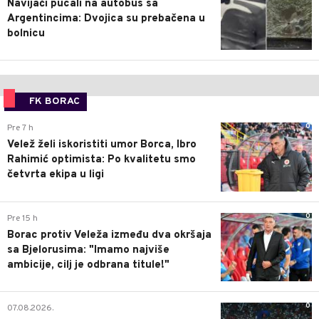
Navijači pucali na autobus sa
Argentincima: Dvojica su prebačena u
bolnicu
FK BORAC
0
Pre 7 h
Velež želi iskoristiti umor Borca, Ibro
Rahimić optimista: Po kvalitetu smo
četvrta ekipa u ligi
0
Pre 15 h
Borac protiv Veleža između dva okršaja
sa Bjelorusima: "Imamo najviše
ambicije, cilj je odbrana titule!"
0
07.08.2026.