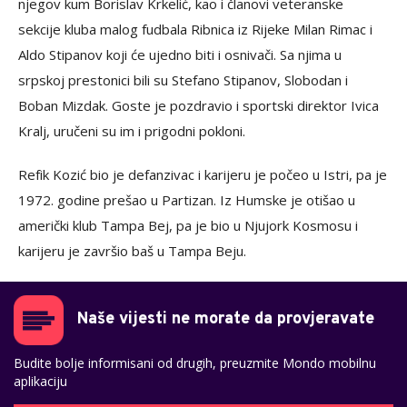
njegov kum Borislav Krkelić, kao i članovi veteranske
sekcije kluba malog fudbala Ribnica iz Rijeke Milan Rimac i
Aldo Stipanov koji će ujedno biti i osnivači. Sa njima u
srpskoj prestonici bili su Stefano Stipanov, Slobodan i
Boban Mizdak. Goste je pozdravio i sportski direktor Ivica
Kralj, uručeni su im i prigodni pokloni.
Refik Kozić bio je defanzivac i karijeru je počeo u Istri, pa je
1972. godine prešao u Partizan. Iz Humske je otišao u
američki klub Tampa Bej, pa je bio u Njujork Kosmosu i
karijeru je završio baš u Tampa Beju.
Naše vijesti ne morate da provjeravate
Budite bolje informisani od drugih, preuzmite Mondo mobilnu
aplikaciju