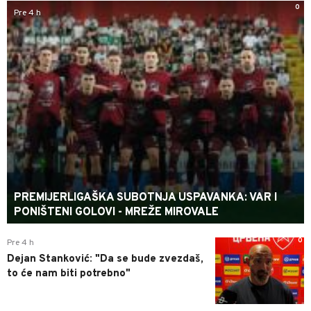
0
Pre 4 h
PREMIJERLIGAŠKA SUBOTNJA USPAVANKA: VAR I
PONIŠTENI GOLOVI - MREŽE MIROVALE
0
Pre 4 h
Dejan Stanković: "Da se bude zvezdaš,
to će nam biti potrebno"