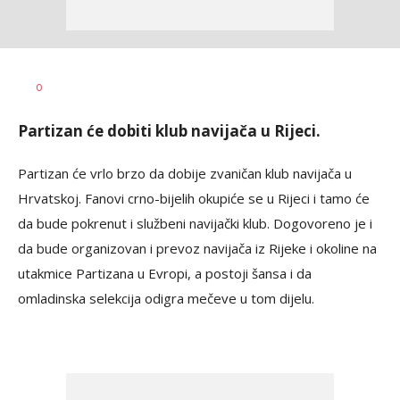
Nemanja
AUTOR
0
Stanojčić
Partizan će dobiti klub navijača u Rijeci.
Partizan će vrlo brzo da dobije zvaničan klub navijača u
Hrvatskoj. Fanovi crno-bijelih okupiće se u Rijeci i tamo će
da bude pokrenut i službeni navijački klub. Dogovoreno je i
da bude organizovan i prevoz navijača iz Rijeke i okoline na
utakmice Partizana u Evropi, a postoji šansa i da
omladinska selekcija odigra mečeve u tom dijelu.