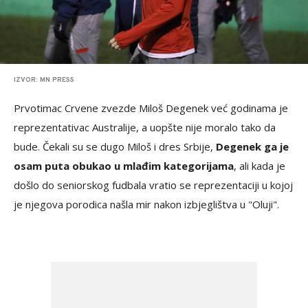
IZVOR: MN PRESS
Prvotimac Crvene zvezde Miloš Degenek već godinama je
reprezentativac Australije, a uopšte nije moralo tako da
bude. Čekali su se dugo Miloš i dres Srbije,
Degenek ga je
osam puta obukao u mlađim kategorijama
, ali kada je
došlo do seniorskog fudbala vratio se reprezentaciji u kojoj
je njegova porodica našla mir nakon izbjeglištva u "Oluji".