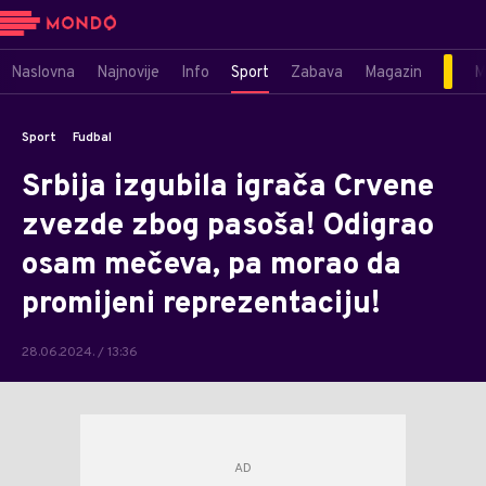
Naslovna
Najnovije
Info
Sport
Zabava
Magazin
M
Sport
Fudbal
Srbija izgubila igrača Crvene
zvezde zbog pasoša! Odigrao
osam mečeva, pa morao da
promijeni reprezentaciju!
28.06.2024. / 13:36