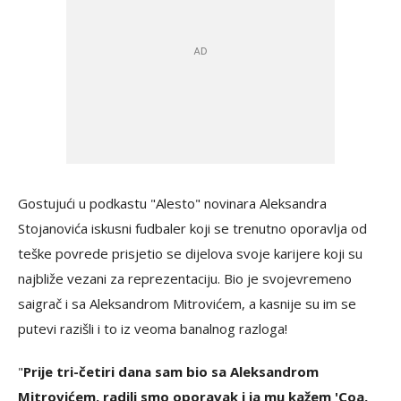
Gostujući u podkastu "Alesto" novinara Aleksandra
Stojanovića iskusni fudbaler koji se trenutno oporavlja od
teške povrede prisjetio se dijelova svoje karijere koji su
najbliže vezani za reprezentaciju. Bio je svojevremeno
saigrač i sa Aleksandrom Mitrovićem, a kasnije su im se
putevi razišli i to iz veoma banalnog razloga!
"
Prije tri-četiri dana sam bio sa Aleksandrom
Mitrovićem, radili smo oporavak i ja mu kažem 'Coa,