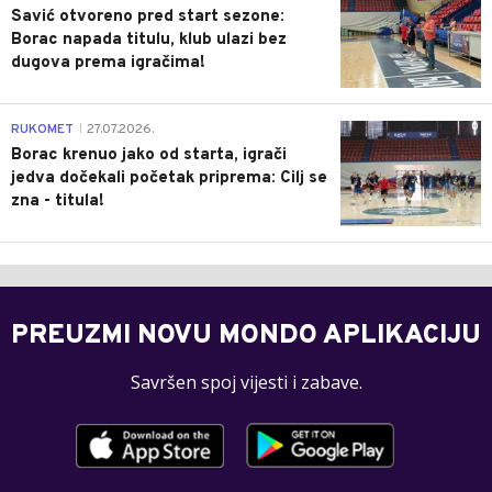
Savić otvoreno pred start sezone:
Borac napada titulu, klub ulazi bez
dugova prema igračima!
0
RUKOMET
27.07.2026.
|
Borac krenuo jako od starta, igrači
jedva dočekali početak priprema: Cilj se
zna - titula!
PREUZMI NOVU MONDO APLIKACIJU
Savršen spoj vijesti i zabave.