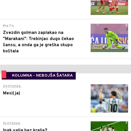
0
Pre 7 h
Zvezdin golman zaplakao na
"Marakani": Trebinjac dugo čekao
šansu, a onda ga je greška skupo
koštala
KOLUMNA - NEBOJŠA ŠATARA
0
23.07.2026.
Mesi(ja)
2
15.07.2026.
Ipak valja bez kralja?