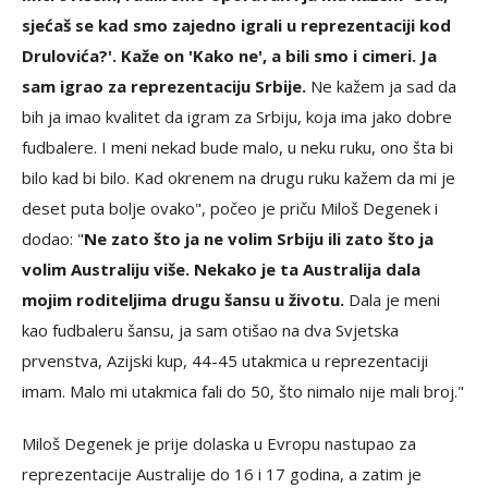
sjećaš se kad smo zajedno igrali u reprezentaciji kod
Drulovića?'. Kaže on 'Kako ne', a bili smo i cimeri. Ja
sam igrao za reprezentaciju Srbije.
Ne kažem ja sad da
bih ja imao kvalitet da igram za Srbiju, koja ima jako dobre
fudbalere. I meni nekad bude malo, u neku ruku, ono šta bi
bilo kad bi bilo. Kad okrenem na drugu ruku kažem da mi je
deset puta bolje ovako", počeo je priču Miloš Degenek i
dodao: "
Ne zato što ja ne volim Srbiju ili zato što ja
volim Australiju više. Nekako je ta Australija dala
mojim roditeljima drugu šansu u životu.
Dala je meni
kao fudbaleru šansu, ja sam otišao na dva Svjetska
prvenstva, Azijski kup, 44-45 utakmica u reprezentaciji
imam. Malo mi utakmica fali do 50, što nimalo nije mali broj."
Miloš Degenek je prije dolaska u Evropu nastupao za
reprezentacije Australije do 16 i 17 godina, a zatim je