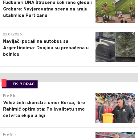
Fudbaleri UNA Štrasena šokirano gledali
Grobare: Nevjerovatna scena na kraju
utakmice Partizana
0
22.07.2026.
Navijači pucali na autobus sa
Argentincima: Dvojica su prebačena u
bolnicu
FK BORAC
0
Pre 9 h
Velež želi iskoristiti umor Borca, Ibro
Rahimić optimista: Po kvalitetu smo
četvrta ekipa u ligi
0
Pre 17 h