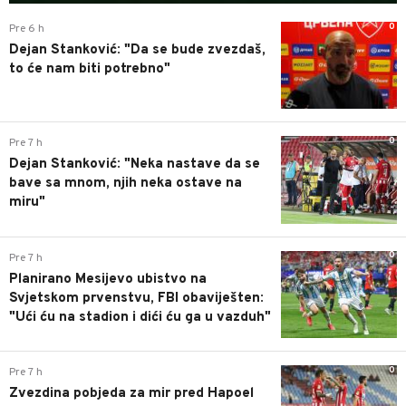
0
Pre 6 h
Dejan Stanković: "Da se bude zvezdaš,
to će nam biti potrebno"
0
Pre 7 h
Dejan Stanković: "Neka nastave da se
bave sa mnom, njih neka ostave na
miru"
0
Pre 7 h
Planirano Mesijevo ubistvo na
Svjetskom prvenstvu, FBI obaviješten:
"Ući ću na stadion i dići ću ga u vazduh"
0
Pre 7 h
Zvezdina pobjeda za mir pred Hapoel