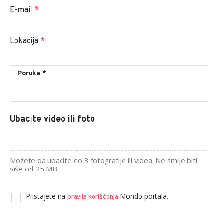
E-mail
*
Lokacija
*
Ubacite video ili foto
Možete da ubacite do 3 fotografije ili videa. Ne smije biti
više od 25 MB.
Pristajete na
Mondo portala.
pravila korišćenja