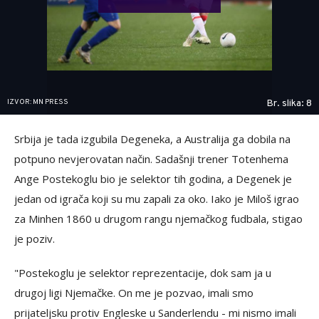
IZVOR: MN PRESS
Br. slika: 8
Srbija je tada izgubila Degeneka, a Australija ga dobila na
potpuno nevjerovatan način. Sadašnji trener Totenhema
Ange Postekoglu bio je selektor tih godina, a Degenek je
jedan od igrača koji su mu zapali za oko. Iako je Miloš igrao
za Minhen 1860 u drugom rangu njemačkog fudbala, stigao
je poziv.
"Postekoglu je selektor reprezentacije, dok sam ja u
drugoj ligi Njemačke. On me je pozvao, imali smo
prijateljsku protiv Engleske u Sanderlendu - mi nismo imali