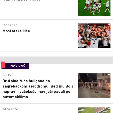
0
17.05.2026.
Mostarske kiše
NAVIJAČI
0
Pre 16 h
Brutalna tuča huligana na
zagrebačkom aerodromu! Bed Blu Bojsi
napravili sačekušu, navijači padali po
automobilima
0
24.07.2026.