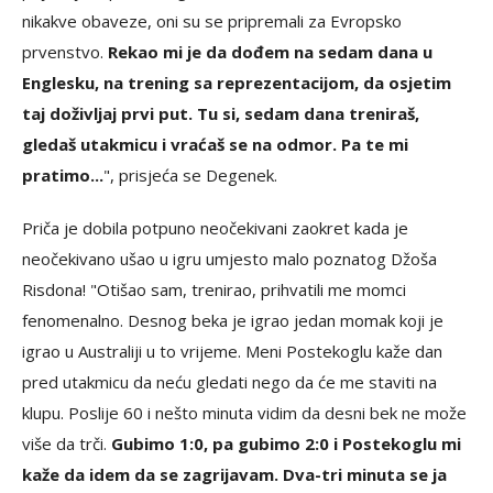
nikakve obaveze, oni su se pripremali za Evropsko
prvenstvo.
Rekao mi je da dođem na sedam dana u
Englesku, na trening sa reprezentacijom, da osjetim
taj doživljaj prvi put. Tu si, sedam dana treniraš,
gledaš utakmicu i vraćaš se na odmor. Pa te mi
pratimo...
", prisjeća se Degenek.
Priča je dobila potpuno neočekivani zaokret kada je
neočekivano ušao u igru umjesto malo poznatog Džoša
Risdona! "Otišao sam, trenirao, prihvatili me momci
fenomenalno. Desnog beka je igrao jedan momak koji je
igrao u Australiji u to vrijeme. Meni Postekoglu kaže dan
pred utakmicu da neću gledati nego da će me staviti na
klupu. Poslije 60 i nešto minuta vidim da desni bek ne može
više da trči.
Gubimo 1:0, pa gubimo 2:0 i Postekoglu mi
kaže da idem da se zagrijavam. Dva-tri minuta se ja