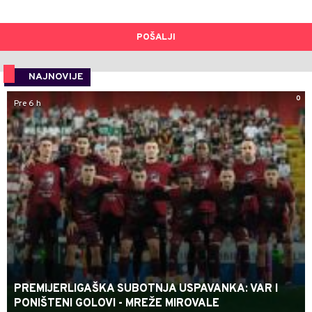
POŠALJI
NAJNOVIJE
0
Pre 6 h
PREMIJERLIGAŠKA SUBOTNJA USPAVANKA: VAR I
PONIŠTENI GOLOVI - MREŽE MIROVALE