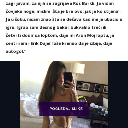
zagrijavam, za njih se zagrijava Ros Barkli. Ja vidim
čovjeku noge, mislim 'Šta je bre ovo, jak je ko stijena'.
Ja u šoku, nisam znao šta se dešava kad me je ubacio u
igru. Igrao sam desnog beka i bukvalno treći ili
četvrti dodir sa loptom, daje mi Aron Moj loptu, ja
centriram i Erik Dajer loše krenuo da je izbije, daje
autogol.
"
POGLEDAJ SLIKE