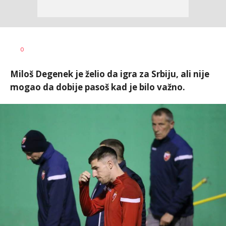
Nebojša
AUTOR
0
Šatara
Miloš Degenek je želio da igra za Srbiju, ali nije
mogao da dobije pasoš kad je bilo važno.