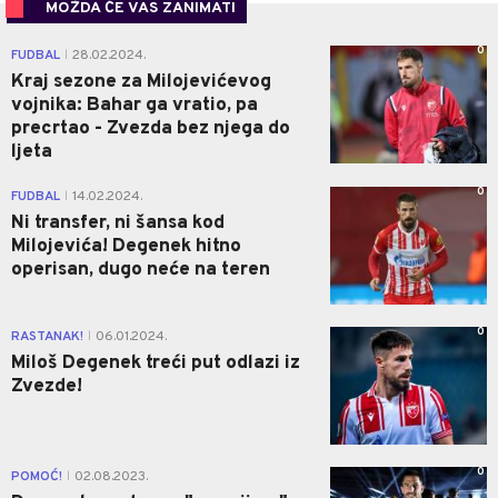
MOŽDA ĆE VAS ZANIMATI
0
FUDBAL
28.02.2024.
|
Kraj sezone za Milojevićevog
vojnika: Bahar ga vratio, pa
precrtao - Zvezda bez njega do
ljeta
0
FUDBAL
14.02.2024.
|
Ni transfer, ni šansa kod
Milojevića! Degenek hitno
operisan, dugo neće na teren
0
RASTANAK!
06.01.2024.
|
Miloš Degenek treći put odlazi iz
Zvezde!
0
POMOĆ!
02.08.2023.
|