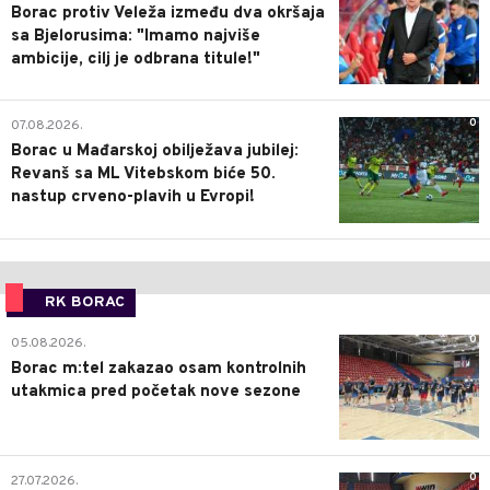
Borac protiv Veleža između dva okršaja
sa Bjelorusima: "Imamo najviše
ambicije, cilj je odbrana titule!"
0
07.08.2026.
Borac u Mađarskoj obilježava jubilej:
Revanš sa ML Vitebskom biće 50.
nastup crveno-plavih u Evropi!
RK BORAC
0
05.08.2026.
Borac m:tel zakazao osam kontrolnih
utakmica pred početak nove sezone
0
27.07.2026.