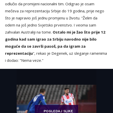
odlučio da promijeni nacionalni tim. Odigrao je osam
mečeva za reprezentaciju Srbije do 19 godina, prije nego
što je napravio još jednu promjenu u životu. "Želim da
odem na još jedno Svjetsko prvenstvo. I veoma sam
zahvalan Australiji na tome.
Ostalo mi je žao što prije 12
godina kad sam igrao za Srbiju navodno nije bilo
moguće da se završi pasoš, pa da igram za
reprezentaciju
", rekao je Degenek, uz sleganje ramenima
i dodao: "Nema veze."
POGLEDAJ SLIKE