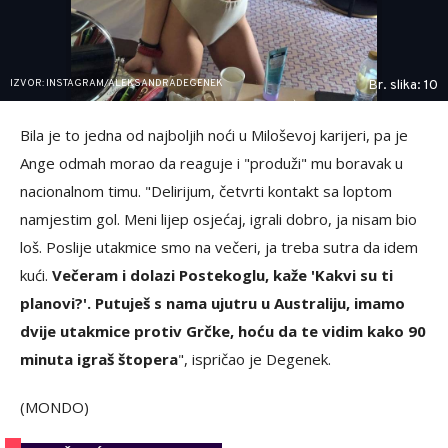
IZVOR: INSTAGRAM/ALEKSANDRADEGENEK
Br. slika: 10
Bila je to jedna od najboljih noći u Miloševoj karijeri, pa je
Ange odmah morao da reaguje i "produži" mu boravak u
nacionalnom timu. "Delirijum, četvrti kontakt sa loptom
namjestim gol. Meni lijep osjećaj, igrali dobro, ja nisam bio
loš. Poslije utakmice smo na večeri, ja treba sutra da idem
kući.
Večeram i dolazi Postekoglu, kaže 'Kakvi su ti
planovi?'. Putuješ s nama ujutru u Australiju, imamo
dvije utakmice protiv Grčke, hoću da te vidim kako 90
minuta igraš štopera
", ispričao je Degenek.
(MONDO)