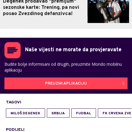
Degenek prodavao "premijum"
sezonske karte: Trening, pa novi
posao Zvezdinog defanzivca!
Naše vijesti ne morate da provjeravate
Budite bolje informisani od drugih, preuzmite Mondo mobilnu
aplikaciju
PREUZMI APLIKACIJU
TAGOVI
MILOŠ DEGENEK
SRBIJA
FUDBAL
FK CRVENA ZV
PODIJELI