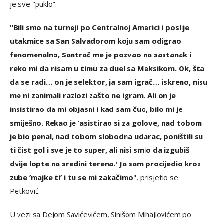
je sve "puklo".
"Bili smo na turneji po Centralnoj Americi i poslije
utakmice sa San Salvadorom koju sam odigrao
fenomenalno, Santrač me je pozvao na sastanak i
reko mi da nisam u timu za duel sa Meksikom. Ok, šta
da se radi… on je selektor, ja sam igrač… iskreno, nisu
me ni zanimali razlozi zašto ne igram. Ali on je
insistirao da mi objasni i kad sam čuo, bilo mi je
smiješno. Rekao je ’asistirao si za golove, nad tobom
je bio penal, nad tobom slobodna udarac, poništili su
ti čist gol i sve je to super, ali nisi smio da izgubiš
dvije lopte na sredini terena.' Ja sam procijedio kroz
zube ’majke ti’ i tu se mi zakačimo
", prisjetio se
Petković.
U vezi sa Dejom Savićevićem, Sinišom Mihajlovićem po