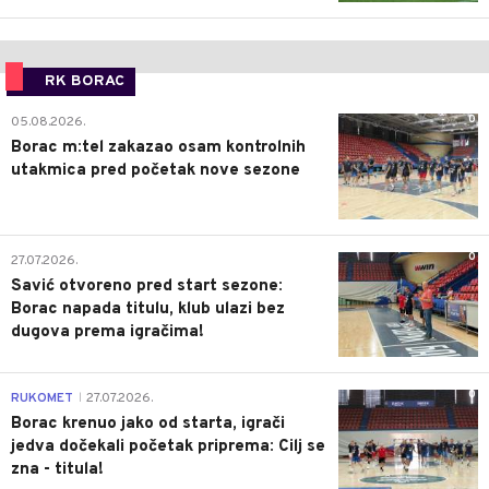
RK BORAC
0
05.08.2026.
Borac m:tel zakazao osam kontrolnih
utakmica pred početak nove sezone
0
27.07.2026.
Savić otvoreno pred start sezone:
Borac napada titulu, klub ulazi bez
dugova prema igračima!
0
RUKOMET
27.07.2026.
|
Borac krenuo jako od starta, igrači
jedva dočekali početak priprema: Cilj se
zna - titula!