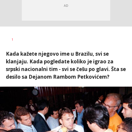
Bojan
AUTOR
1
Jakovljević
Kada kažete njegovo ime u Brazilu, svi se
klanjaju. Kada pogledate koliko je igrao za
srpski nacionalni tim - svi se češu po glavi. Šta se
desilo sa Dejanom Rambom Petkovićem?