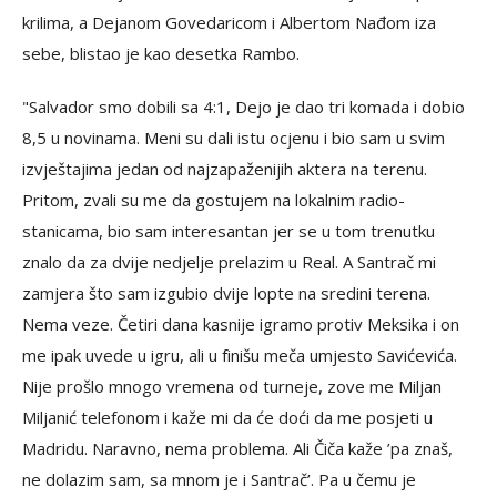
krilima, a Dejanom Govedaricom i Albertom Nađom iza
sebe, blistao je kao desetka Rambo.
"Salvador smo dobili sa 4:1, Dejo je dao tri komada i dobio
8,5 u novinama. Meni su dali istu ocjenu i bio sam u svim
izvještajima jedan od najzapaženijih aktera na terenu.
Pritom, zvali su me da gostujem na lokalnim radio-
stanicama, bio sam interesantan jer se u tom trenutku
znalo da za dvije nedjelje prelazim u Real. A Santrač mi
zamjera što sam izgubio dvije lopte na sredini terena.
Nema veze. Četiri dana kasnije igramo protiv Meksika i on
me ipak uvede u igru, ali u finišu meča umjesto Savićevića.
Nije prošlo mnogo vremena od turneje, zove me Miljan
Miljanić telefonom i kaže mi da će doći da me posjeti u
Madridu. Naravno, nema problema. Ali Čiča kaže ’pa znaš,
ne dolazim sam, sa mnom je i Santrač’. Pa u čemu je