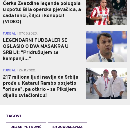
Ćerka Zvezdine legende polugola
u spotu! Bila operska pjevačica, a
sada lanci, šiljci i konopci!
(VIDEO)
0
FUDBAL
07.05.2023.
|
LEGENDARNI FUDBALER SE
OGLASIO O DVA MASAKRA U
SRBIJI: "Pridružujem se
kampanji..."
0
FUDBAL
26.11.2022.
|
217 miliona ljudi navija da Srbija
prođe u Kataru! Rambo posjetio
"orlove", pa otkrio - sa Piksijem
dijelio svlačionicu!
TAGOVI
DEJAN PETKOVIĆ
SR JUGOSLAVIJA