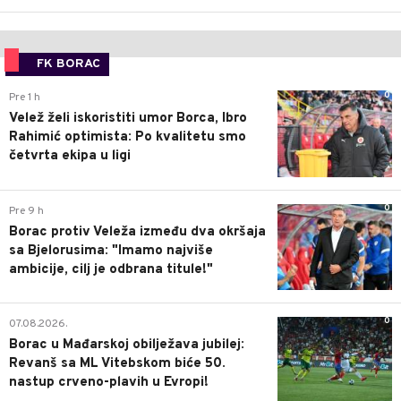
FK BORAC
0
Pre 1 h
Velež želi iskoristiti umor Borca, Ibro
Rahimić optimista: Po kvalitetu smo
četvrta ekipa u ligi
0
Pre 9 h
Borac protiv Veleža između dva okršaja
sa Bjelorusima: "Imamo najviše
ambicije, cilj je odbrana titule!"
0
07.08.2026.
Borac u Mađarskoj obilježava jubilej:
Revanš sa ML Vitebskom biće 50.
nastup crveno-plavih u Evropi!