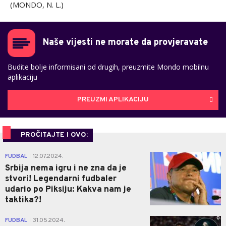
(MONDO, N. L.)
Naše vijesti ne morate da provjeravate
Budite bolje informisani od drugih, preuzmite Mondo mobilnu
aplikaciju
PREUZMI APLIKACIJU
PROČITAJTE I OVO:
0
FUDBAL
12.07.2024.
|
Srbija nema igru i ne zna da je
stvori! Legendarni fudbaler
udario po Piksiju: Kakva nam je
taktika?!
0
FUDBAL
31.05.2024.
|