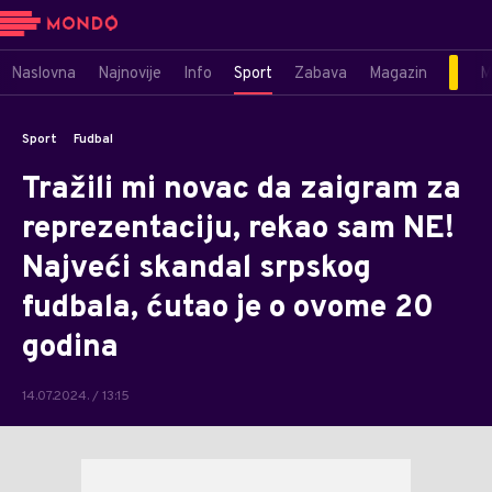
Naslovna
Najnovije
Info
Sport
Zabava
Magazin
M
Sport
Fudbal
Tražili mi novac da zaigram za
reprezentaciju, rekao sam NE!
Najveći skandal srpskog
fudbala, ćutao je o ovome 20
godina
14.07.2024. / 13:15