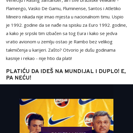
Veneciju i Rasing Santander, ali i sve brazilske velikane -
Flamengo, Vasko De Gamu, Fluminense, Santos i Atletiko
Mineiro nikada nije imao mjesta u nacionalnom timu. Uspio
je 1992. godine da se nađe na spisku za Euro 1992. godine,
a kako je srpski tim izbačen sa tog Eura i kako se jedva
vratio avionom u zemlju ostao je Rambo bez velikog
takmičenja u karijeri. Zašto? Otvorio je dušu godinama
kasnije i rekao - nije htio da plati!
PLATIĆU DA IDEŠ NA MUNDIJAL I DUPLO! E,
PA NEĆU!