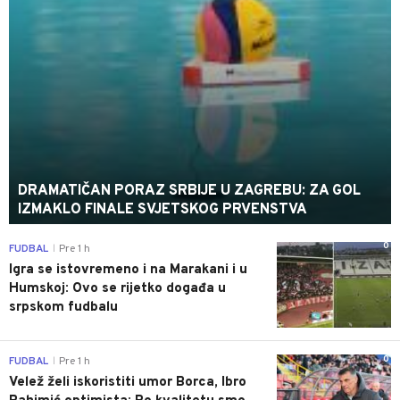
DRAMATIČAN PORAZ SRBIJE U ZAGREBU: ZA GOL
IZMAKLO FINALE SVJETSKOG PRVENSTVA
0
FUDBAL
Pre 1 h
|
Igra se istovremeno i na Marakani i u
Humskoj: Ovo se rijetko događa u
srpskom fudbalu
0
FUDBAL
Pre 1 h
|
Velež želi iskoristiti umor Borca, Ibro