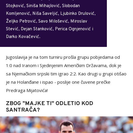
Stojković, Siniša Mihajlović, Slobodan
Komljenović, Niša Saveljić, Ljubinko Drulović,
Željko Petrović, Savo Milošević, Miroslav
Stević, Dejan Stanković, Perica Ognjenović i
Darko Kovačević.
Jugoslavija je na tom turniru prošla grupu pobjedama od
1:0 nad Iranom i Sjedinjenim Američkim Državama, dok je
sa Njemačkom srpski tim igrao 2:2. Kao drugi u grupi otišao
je na Holanđane i ispao - poslije one čuvene prečke
Predraga Mijatovića!
ZBOG "MAJKE TI" ODLETIO KOD
SANTRAČA?