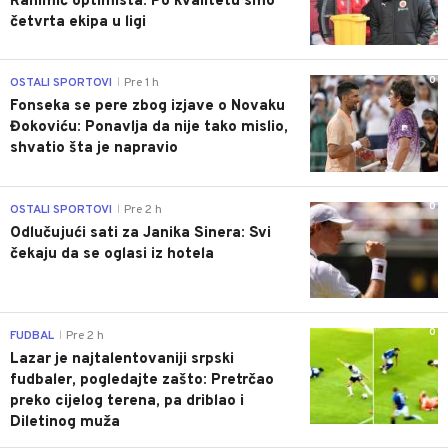
Rahimić optimista: Po kvalitetu smo
četvrta ekipa u ligi
0
OSTALI SPORTOVI
Pre 1 h
|
Fonseka se pere zbog izjave o Novaku
Đokoviću: Ponavlja da nije tako mislio,
shvatio šta je napravio
0
OSTALI SPORTOVI
Pre 2 h
|
Odlučujući sati za Janika Sinera: Svi
čekaju da se oglasi iz hotela
0
FUDBAL
Pre 2 h
|
Lazar je najtalentovaniji srpski
fudbaler, pogledajte zašto: Pretrčao
preko cijelog terena, pa driblao i
Diletinog muža