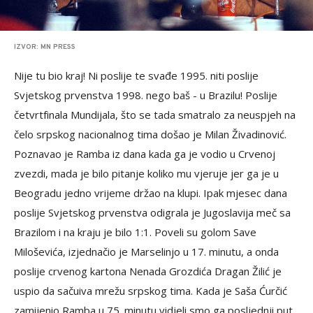
IZVOR: MN PRESS
Nije tu bio kraj! Ni poslije te svađe 1995. niti poslije
Svjetskog prvenstva 1998. nego baš - u Brazilu! Poslije
četvrtfinala Mundijala, što se tada smatralo za neuspjeh na
čelo srpskog nacionalnog tima došao je Milan Živadinović.
Poznavao je Ramba iz dana kada ga je vodio u Crvenoj
zvezdi, mada je bilo pitanje koliko mu vjeruje jer ga je u
Beogradu jedno vrijeme držao na klupi. Ipak mjesec dana
poslije Svjetskog prvenstva odigrala je Jugoslavija meč sa
Brazilom i na kraju je bilo 1:1. Poveli su golom Save
Miloševića, izjednačio je Marselinjo u 17. minutu, a onda
poslije crvenog kartona Nenada Grozdića Dragan Žilić je
uspio da sačuiva mrežu srpskog tima. Kada je Saša Ćurčić
zamijenio Ramba u 75. minutu vidjeli smo ga posljednji put