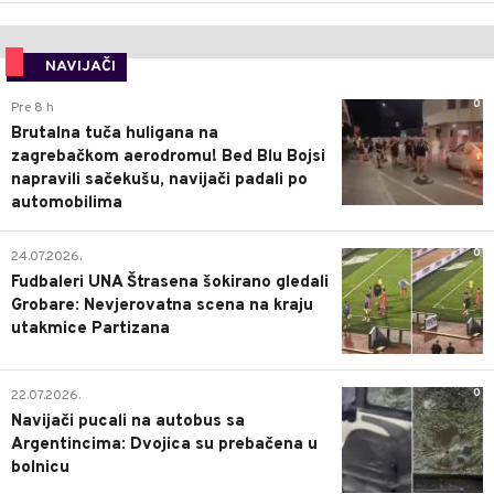
NAVIJAČI
0
Pre 8 h
Brutalna tuča huligana na
zagrebačkom aerodromu! Bed Blu Bojsi
napravili sačekušu, navijači padali po
automobilima
0
24.07.2026.
Fudbaleri UNA Štrasena šokirano gledali
Grobare: Nevjerovatna scena na kraju
utakmice Partizana
0
22.07.2026.
Navijači pucali na autobus sa
Argentincima: Dvojica su prebačena u
bolnicu