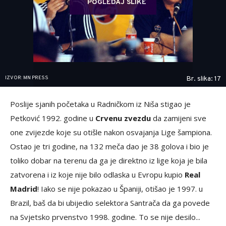
POGLEDAJ SLIKE
IZVOR: MN PRESS
Br. slika: 17
Poslije sjanih početaka u Radničkom iz Niša stigao je
Petković 1992. godine u
Crvenu zvezdu
da zamijeni sve
one zvijezde koje su otišle nakon osvajanja Lige šampiona.
Ostao je tri godine, na 132 meča dao je 38 golova i bio je
toliko dobar na terenu da ga je direktno iz lige koja je bila
zatvorena i iz koje nije bilo odlaska u Evropu kupio
Real
Madrid
! Iako se nije pokazao u Španiji, otišao je 1997. u
Brazil, baš da bi ubijedio selektora Santrača da ga povede
na Svjetsko prvenstvo 1998. godine. To se nije desilo...