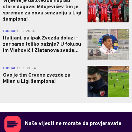
Vrijeme je da Zvezda naplati
stare dugove: Milojevićev tim je
spreman za novu senzaciju u Ligi
šampiona!
0
FUDBAL
11.12.2024.
|
Italijani, pa ipak Zvezda dolazi -
zar samo toliko pažnje? U fokusu
im Vlahović i Zlatanova svađa...
0
FUDBAL
10.12.2024.
|
Ovo je tim Crvene zvezde za
Milan u Ligi šampiona!
Naše vijesti ne morate da provjeravate