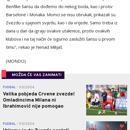
Benfike šansu da dođemo do nekog boda, kao i protiv
Barselone i Monaka. Momci se nisu obrukali, prikazali su
Zvezdu u sjajnom svjetlu, kao i da vrijede. Samo treba iz
dana u dan da igraju ovakve utakmice, protiv ovakvih
klubova i na taj način će sigurno zaslužiti šansu u prvom
timu", rekao je Nenad Milijaš.
(MONDO)
MOŽDA ĆE VAS ZANIMATI
0
FUDBAL
11.12.2024.
|
Velika pobjeda Crvene zvezde!
Omladincima Milana ni
Ibrahimović nije pomogao
0
FUDBAL
11.12.2024.
|