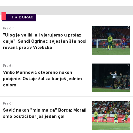
FK BORAC
0
Pre 6 h
"Ulog je veliki, ali vjerujemo u prolaz
dalje": Sandi Ogrinec svjestan šta nosi
revanš protiv Vitebska
0
Pre 6 h
Vinko Marinović otvoreno nakon
pobjede: Ostaje žal za bar još jednim
golom
0
Pre 6 h
Savić nakon "minimalca" Borca: Morali
smo postići bar još jedan gol