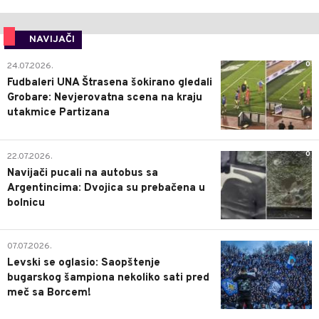
NAVIJAČI
0
24.07.2026.
Fudbaleri UNA Štrasena šokirano gledali
Grobare: Nevjerovatna scena na kraju
utakmice Partizana
0
22.07.2026.
Navijači pucali na autobus sa
Argentincima: Dvojica su prebačena u
bolnicu
1
07.07.2026.
Levski se oglasio: Saopštenje
bugarskog šampiona nekoliko sati pred
meč sa Borcem!