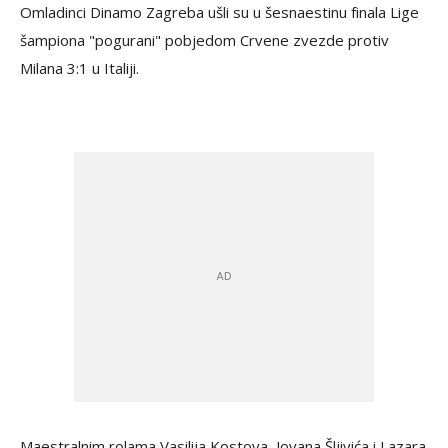
Omladinci Dinamo Zagreba ušli su u šesnaestinu finala Lige
šampiona "pogurani" pobjedom Crvene zvezde protiv
Milana 3:1 u Italiji.
Maestralnim rolama Vasilija Kostova, Jovana Šljivića i Lazara