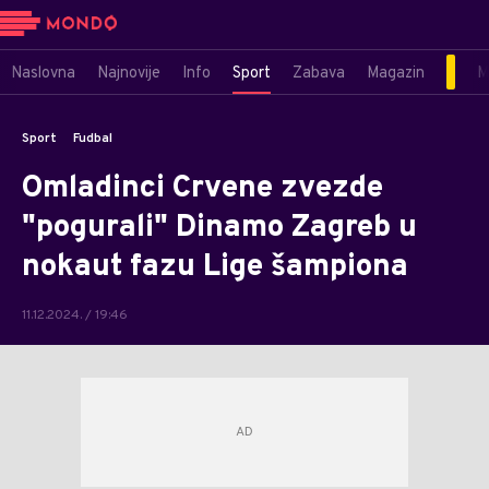
Naslovna
Najnovije
Info
Sport
Zabava
Magazin
M
Sport
Fudbal
Omladinci Crvene zvezde
"pogurali" Dinamo Zagreb u
nokaut fazu Lige šampiona
11.12.2024. / 19:46