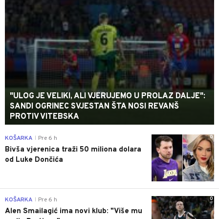
"ULOG JE VELIKI, ALI VJERUJEMO U PROLAZ DALJE":
SANDI OGRINEC SVJESTAN ŠTA NOSI REVANŠ
PROTIV VITEBSKA
0
KOŠARKA
Pre 6 h
|
Bivša vjerenica traži 50 miliona dolara
od Luke Dončića
0
KOŠARKA
Pre 6 h
|
Alen Smailagić ima novi klub: "Više mu