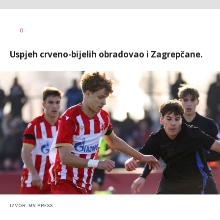
Nebojša
AUTOR
0
Šatara
Uspjeh crveno-bijelih obradovao i Zagrepčane.
IZVOR: MN PRESS