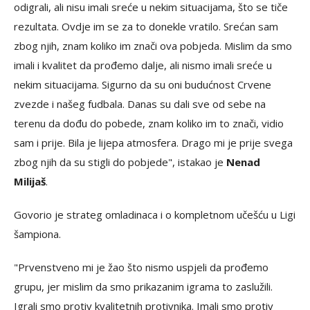
odigrali, ali nisu imali sreće u nekim situacijama, što se tiče
rezultata. Ovdje im se za to donekle vratilo. Srećan sam
zbog njih, znam koliko im znači ova pobjeda. Mislim da smo
imali i kvalitet da prođemo dalje, ali nismo imali sreće u
nekim situacijama. Sigurno da su oni budućnost Crvene
zvezde i našeg fudbala. Danas su dali sve od sebe na
terenu da dođu do pobede, znam koliko im to znači, vidio
sam i prije. Bila je lijepa atmosfera. Drago mi je prije svega
zbog njih da su stigli do pobjede", istakao je
Nenad
Milijaš
.
Govorio je strateg omladinaca i o kompletnom učešću u Ligi
šampiona.
"Prvenstveno mi je žao što nismo uspjeli da prođemo
grupu, jer mislim da smo prikazanim igrama to zaslužili.
Igrali smo protiv kvalitetnih protivnika. Imali smo protiv