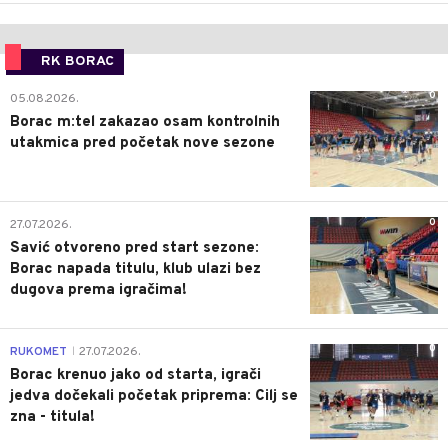
RK BORAC
0
05.08.2026.
Borac m:tel zakazao osam kontrolnih
utakmica pred početak nove sezone
0
27.07.2026.
Savić otvoreno pred start sezone:
Borac napada titulu, klub ulazi bez
dugova prema igračima!
0
RUKOMET
27.07.2026.
|
Borac krenuo jako od starta, igrači
jedva dočekali početak priprema: Cilj se
zna - titula!