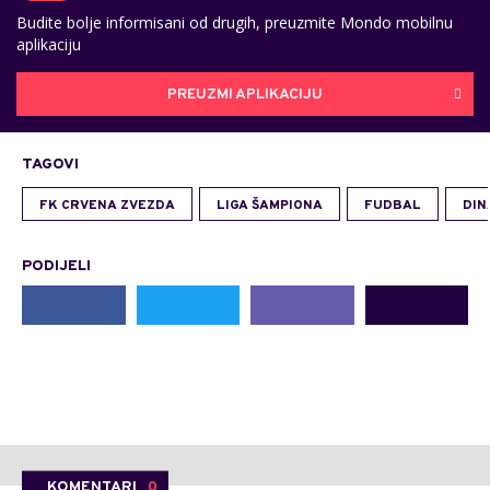
Budite bolje informisani od drugih, preuzmite Mondo mobilnu
aplikaciju
PREUZMI APLIKACIJU
TAGOVI
FK CRVENA ZVEZDA
LIGA ŠAMPIONA
FUDBAL
DIN
PODIJELI
KOMENTARI
0