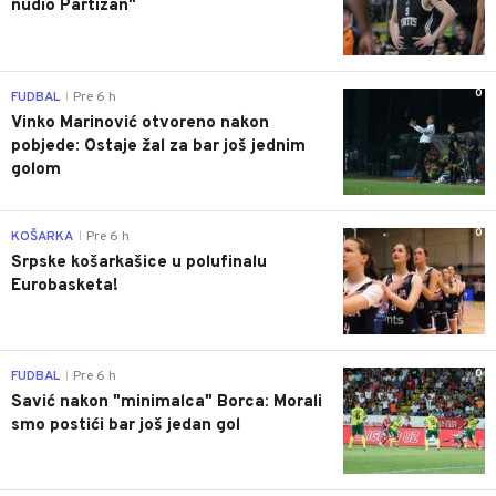
nudio Partizan"
0
FUDBAL
Pre 6 h
|
Vinko Marinović otvoreno nakon
pobjede: Ostaje žal za bar još jednim
golom
0
KOŠARKA
Pre 6 h
|
Srpske košarkašice u polufinalu
Eurobasketa!
0
FUDBAL
Pre 6 h
|
Savić nakon "minimalca" Borca: Morali
smo postići bar još jedan gol