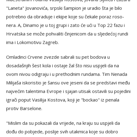
"Laneta" Jovanovića, srpski šampion je uradio šta je bilo
potrebno da obraduje i ekipe koje su čekale poraz roso-
nera. A, Dinamo je u toj grupi i zato će ući u Top 22 fazu i
Hrvatska se može pohvaliti činjenicom da u sljedećoj rundi
ima i Lokomotivu Zagreb.
Omladinci Crvene zvezde sabrali su pet bodova u
dosadašnjih šest kola i ostaje žal što nisu uspjeli da na
ovom nivou odigraju i u prethodnim rundama. Tim Nenada
Milijaša iskoristio je šansu ove jeseni da se predstavi među
najvećim talentima Evrope i sjajan utisak ostavili su pojedini
igrači poput Vasilija Kostova, koji je "bockao" iz penala
protiv Barselone.
"Mislim da su pokazali da vrijede, na kraju su uspjeli da
dođu do pobjede, poslije svih utakmica koje su dobro