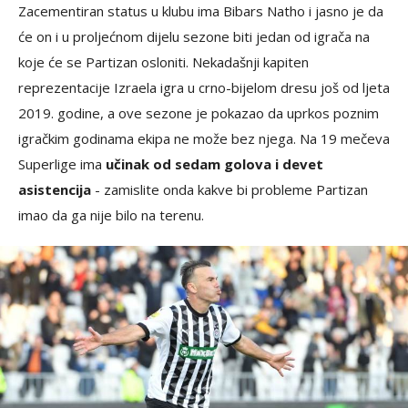
Zacementiran status u klubu ima Bibars Natho i jasno je da
će on i u proljećnom dijelu sezone biti jedan od igrača na
koje će se Partizan osloniti. Nekadašnji kapiten
reprezentacije Izraela igra u crno-bijelom dresu još od ljeta
2019. godine, a ove sezone je pokazao da uprkos poznim
igračkim godinama ekipa ne može bez njega. Na 19 mečeva
Superlige ima
učinak od sedam golova i devet
asistencija
- zamislite onda kakve bi probleme Partizan
imao da ga nije bilo na terenu.