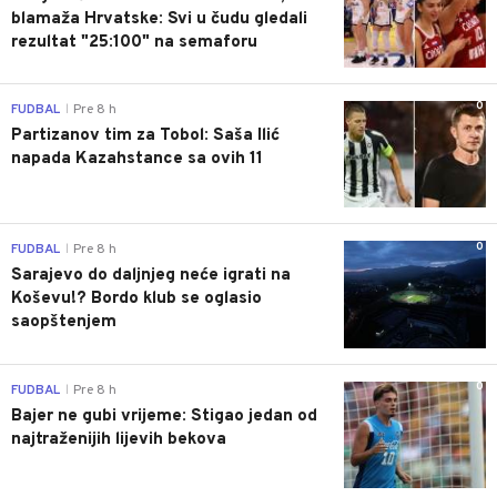
blamaža Hrvatske: Svi u čudu gledali
rezultat "25:100" na semaforu
0
FUDBAL
Pre 8 h
|
Partizanov tim za Tobol: Saša Ilić
napada Kazahstance sa ovih 11
0
FUDBAL
Pre 8 h
|
Sarajevo do daljnjeg neće igrati na
Koševu!? Bordo klub se oglasio
saopštenjem
0
FUDBAL
Pre 8 h
|
Bajer ne gubi vrijeme: Stigao jedan od
najtraženijih lijevih bekova