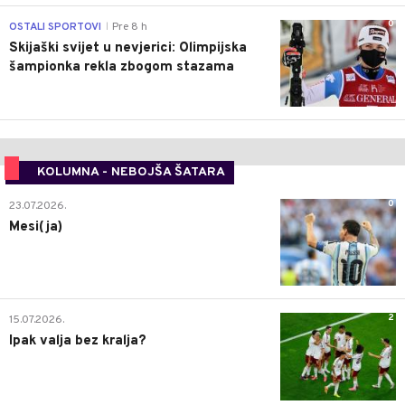
0
OSTALI SPORTOVI
Pre 8 h
|
Skijaški svijet u nevjerici: Olimpijska
šampionka rekla zbogom stazama
KOLUMNA - NEBOJŠA ŠATARA
0
23.07.2026.
Mesi(ja)
2
15.07.2026.
Ipak valja bez kralja?