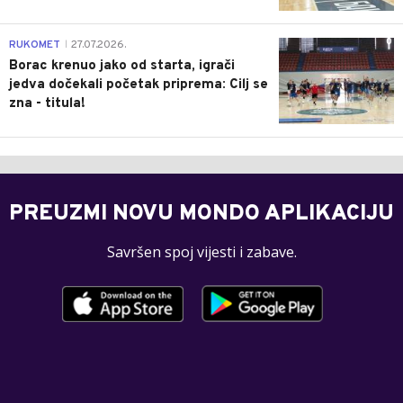
0
RUKOMET
27.07.2026.
|
Borac krenuo jako od starta, igrači
jedva dočekali početak priprema: Cilj se
zna - titula!
PREUZMI NOVU MONDO APLIKACIJU
Savršen spoj vijesti i zabave.