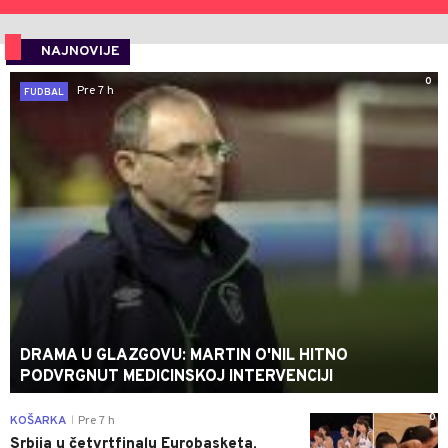
NAJNOVIJE
0
Pre 7 h
FUDBAL
DRAMA U GLAZGOVU: MARTIN O'NIL HITNO
PODVRGNUT MEDICINSKOJ INTERVENCIJI
0
KOŠARKA
Pre 7 h
|
Srbija u četvrtfinalu Eurobasketa,