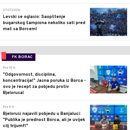
1
07.07.2026.
Levski se oglasio: Saopštenje
bugarskog šampiona nekoliko sati pred
meč sa Borcem!
FK BORAC
0
Pre 10 h
"Odgovornost, disciplina,
koncentracija!" Jasna poruka iz Borca -
ovo je recept za pobjedu protiv
Bjelorusa!
0
Pre 11 h
Bjelorusi najavili pobjedu u Banjaluci:
"Publika je prednost Borca, ali je uvijek
cilj trijumf!"