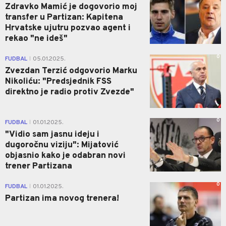
Zdravko Mamić je dogovorio moj
transfer u Partizan: Kapitena
Hrvatske ujutru pozvao agent i
rekao "ne ideš"
0
FUDBAL
05.01.2025.
|
Zvezdan Terzić odgovorio Marku
Nikoliću: "Predsjednik FSS
direktno je radio protiv Zvezde"
0
FUDBAL
01.01.2025.
|
"Vidio sam jasnu ideju i
dugoročnu viziju": Mijatović
objasnio kako je odabran novi
trener Partizana
0
FUDBAL
01.01.2025.
|
Partizan ima novog trenera!