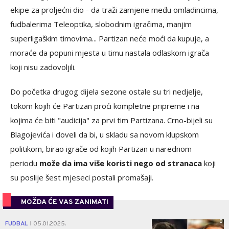
ekipe za proljećni dio - da traži zamjene među omladincima,
fudbalerima Teleoptika, slobodnim igračima, manjim
superligaškim timovima... Partizan neće moći da kupuje, a
moraće da popuni mjesta u timu nastala odlaskom igrača
koji nisu zadovoljili.
Do početka drugog dijela sezone ostale su tri nedjelje,
tokom kojih će Partizan proći kompletne pripreme i na
kojima će biti "audicija" za prvi tim Partizana. Crno-bijeli su
Blagojevića i doveli da bi, u skladu sa novom klupskom
politikom, birao igrače od kojih Partizan u narednom
periodu
može da ima više koristi nego od stranaca
koji
su poslije šest mjeseci postali promašaji.
MOŽDA ĆE VAS ZANIMATI
0
FUDBAL
05.01.2025.
|