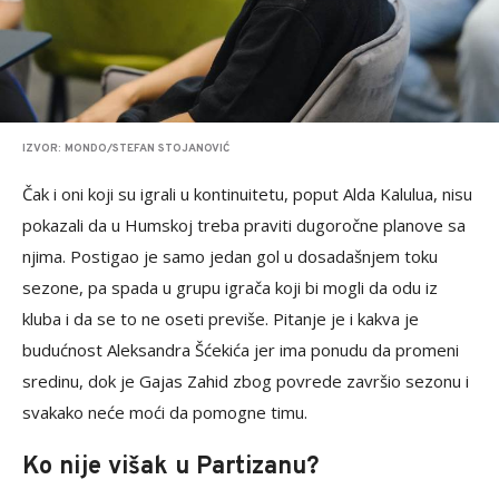
IZVOR: MONDO/STEFAN STOJANOVIĆ
Čak i oni koji su igrali u kontinuitetu, poput Alda Kalulua, nisu
pokazali da u Humskoj treba praviti dugoročne planove sa
njima. Postigao je samo jedan gol u dosadašnjem toku
sezone, pa spada u grupu igrača koji bi mogli da odu iz
kluba i da se to ne oseti previše. Pitanje je i kakva je
budućnost Aleksandra Šćekića jer ima ponudu da promeni
sredinu, dok je Gajas Zahid zbog povrede završio sezonu i
svakako neće moći da pomogne timu.
Ko nije višak u Partizanu?