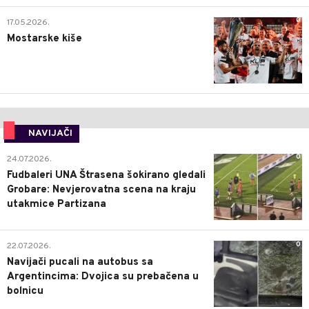
0
17.05.2026.
Mostarske kiše
NAVIJAČI
0
24.07.2026.
Fudbaleri UNA Štrasena šokirano gledali
Grobare: Nevjerovatna scena na kraju
utakmice Partizana
0
22.07.2026.
Navijači pucali na autobus sa
Argentincima: Dvojica su prebačena u
bolnicu