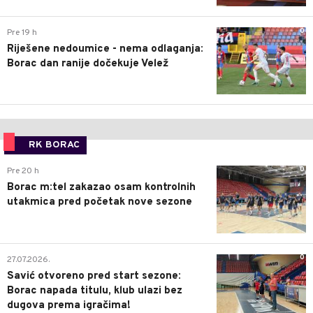
0
Pre 19 h
Riješene nedoumice - nema odlaganja:
Borac dan ranije dočekuje Velež
RK BORAC
0
Pre 20 h
Borac m:tel zakazao osam kontrolnih
utakmica pred početak nove sezone
0
27.07.2026.
Savić otvoreno pred start sezone:
Borac napada titulu, klub ulazi bez
dugova prema igračima!