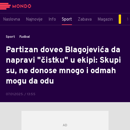
Naslovna
Najnovije
Info
Sport
Zabava
Magazin
M
Sport
Fudbal
Partizan doveo Blagojevića da
napravi "čistku" u ekipi: Skupi
su, ne donose mnogo i odmah
mogu da odu
07.01.2025. / 13:55