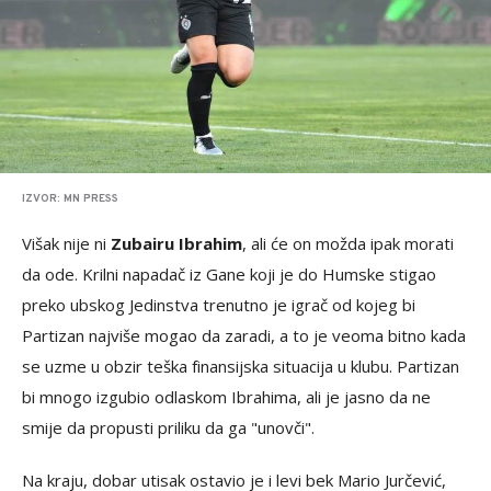
IZVOR: MN PRESS
Višak nije ni
Zubairu Ibrahim
, ali će on možda ipak morati
da ode. Krilni napadač iz Gane koji je do Humske stigao
preko ubskog Jedinstva trenutno je igrač od kojeg bi
Partizan najviše mogao da zaradi, a to je veoma bitno kada
se uzme u obzir teška finansijska situacija u klubu. Partizan
bi mnogo izgubio odlaskom Ibrahima, ali je jasno da ne
smije da propusti priliku da ga "unovči".
Na kraju, dobar utisak ostavio je i levi bek Mario Jurčević,