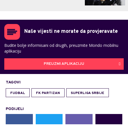
Naše vijesti ne morate da provjeravate
Budite bolje informisani od drugih, preuzmite Mondo mobilnu
aplikaciju
PREUZMI APLIKACIJU
TAGOVI
FUDBAL
FK PARTIZAN
SUPERLIGA SRBIJE
PODIJELI