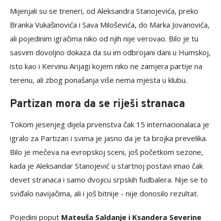
Mijenjali su se treneri, od Aleksandra Stanojevića, preko
Branka Vukašinovića i Sava Miloševića, do Marka Jovanovića,
ali pojedinim igračima niko od njih nije verovao. Bilo je tu
sasvim dovoljno dokaza da su im odbrojani dani u Humskoj,
isto kao i Kervinu Arijagi kojem niko ne zamjera partije na
terenu, ali zbog ponašanja više nema mjesta u klubu.
Partizan mora da se riješi stranaca
Tokom jesenjeg dijela prvenstva čak 15 internacionalaca je
igralo za Partizan i svima je jasno da je ta brojka prevelika.
Bilo je mečeva na evropskoj sceni, još početkom sezone,
kada je Aleksandar Stanojević u startnoj postavi imao čak
devet stranaca i samo dvojicu srpskih fudbalera. Nije se to
sviđalo navijačima, ali i još bitnije - nije donosilo rezultat.
Pojedini poput
Mateuša Saldanje i Ksandera Severine