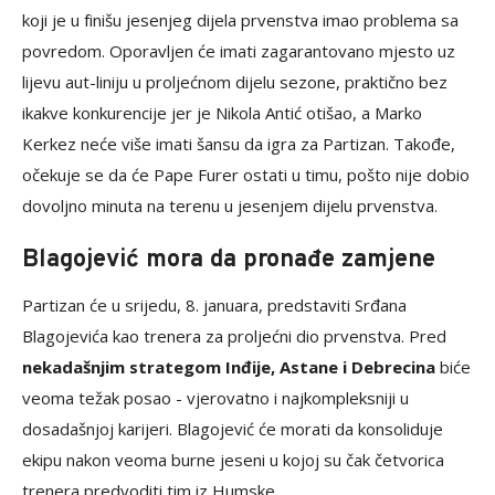
koji je u finišu jesenjeg dijela prvenstva imao problema sa
povredom. Oporavljen će imati zagarantovano mjesto uz
lijevu aut-liniju u proljećnom dijelu sezone, praktično bez
ikakve konkurencije jer je Nikola Antić otišao, a Marko
Kerkez neće više imati šansu da igra za Partizan. Takođe,
očekuje se da će Pape Furer ostati u timu, pošto nije dobio
dovoljno minuta na terenu u jesenjem dijelu prvenstva.
Blagojević mora da pronađe zamjene
Partizan će u srijedu, 8. januara, predstaviti Srđana
Blagojevića kao trenera za proljećni dio prvenstva. Pred
nekadašnjim strategom Inđije, Astane i Debrecina
biće
veoma težak posao - vjerovatno i najkompleksniji u
dosadašnjoj karijeri. Blagojević će morati da konsoliduje
ekipu nakon veoma burne jeseni u kojoj su čak četvorica
trenera predvoditi tim iz Humske.