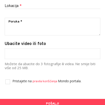
Lokacija
*
Ubacite video ili foto
Možete da ubacite do 3 fotografije ili videa. Ne smije biti
više od 25 MB.
Pristajete na
Mondo portala.
pravila korišćenja
POŠALJI