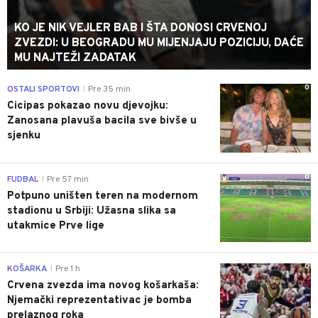
KO JE NIK VEJLER BAB I ŠTA DONOSI CRVENOJ
ZVEZDI: U BEOGRADU MU MIJENJAJU POZICIJU, DAĆE
MU NAJTEŽI ZADATAK
0
OSTALI SPORTOVI
Pre 35 min
|
Cicipas pokazao novu djevojku:
Zanosana plavuša bacila sve bivše u
sjenku
0
FUDBAL
Pre 57 min
|
Potpuno uništen teren na modernom
stadionu u Srbiji: Užasna slika sa
utakmice Prve lige
0
KOŠARKA
Pre 1 h
|
Crvena zvezda ima novog košarkaša:
Njemački reprezentativac je bomba
prelaznog roka