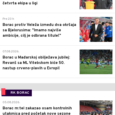
četvrta ekipa u ligi
0
Pre 23 h
Borac protiv Veleža između dva okršaja
sa Bjelorusima: "Imamo najviše
ambicije, cilj je odbrana titule!"
0
07.08.2026.
Borac u Mađarskoj obilježava jubilej:
Revanš sa ML Vitebskom biće 50.
nastup crveno-plavih u Evropi!
RK BORAC
0
05.08.2026.
Borac m:tel zakazao osam kontrolnih
utakmica pred početak nove sezone