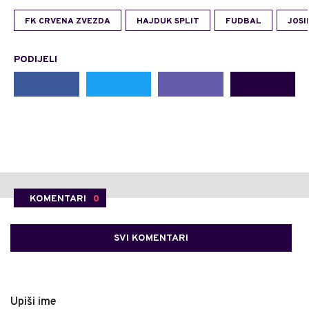
FK CRVENA ZVEZDA
HAJDUK SPLIT
FUDBAL
JOSI
PODIJELI
KOMENTARI
0
SVI KOMENTARI
Upiši ime