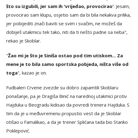
što su izgubili, jer sam ih 'vrijeđao, provocirao'
. Jesam,
provocirao sam klupu, osjetio sam da bi bila nekakva prilika,
jer pobijediti znači baviti se svim i svačim, ne možeš da
dobiješ utakmicu tek tako, niti da ti nešto padne sa neba",
rekao je Skoblar.
"
Žao mi je što je Siniša ostao pod tim utiskom... Za
mene je to bila samo sportska pobjeda, ništa više od
toga
", kazao je on.
Fudbaleri Crvene zvezde su dobro zapamtili Skoblaru
ponašanje, pa je Dragiša Binić na narednoj utakmici protiv
Hajduka u Beogradu kidisao da povredi trenera Hajduka. S
tim da je u međuvremenu propustio vest da je Skoblar
otišao u Famalikao, a da je trener Splićana tada bio Stanko
Poklepović.