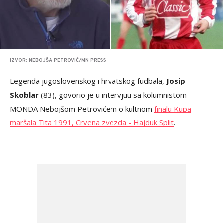
IZVOR: NEBOJŠA PETROVIĆ/MN PRESS
Legenda jugoslovenskog i hrvatskog fudbala,
Josip
Skoblar
(83), govorio je u intervjuu sa kolumnistom
MONDA Nebojšom Petrovićem o kultnom
finalu Kupa
maršala Tita 1991, Crvena zvezda - Hajduk Split
.