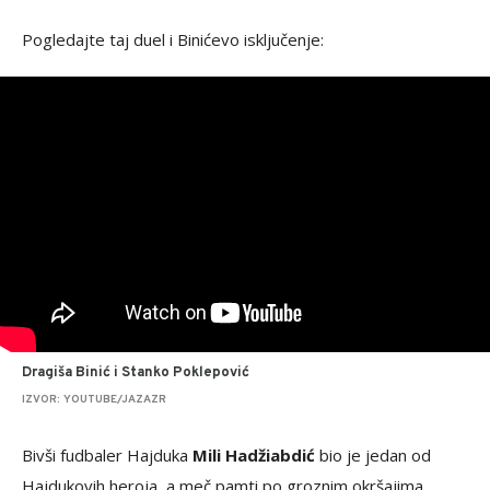
Pogledajte taj duel i Binićevo isključenje:
Dragiša Binić i Stanko Poklepović
IZVOR: YOUTUBE/JAZAZR
Bivši fudbaler Hajduka
Mili Hadžiabdić
bio je jedan od
Hajdukovih heroja, a meč pamti po groznim okršajima