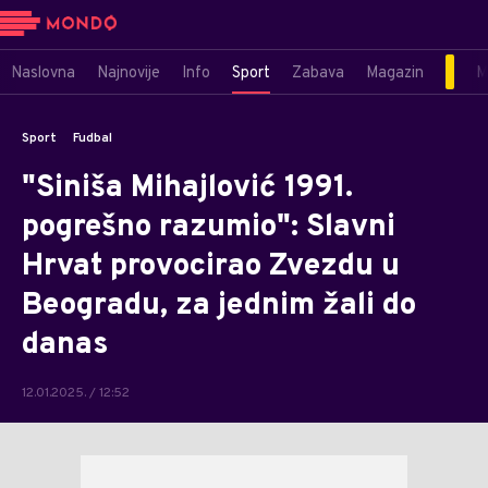
Naslovna
Najnovije
Info
Sport
Zabava
Magazin
M
Sport
Fudbal
"Siniša Mihajlović 1991.
pogrešno razumio": Slavni
Hrvat provocirao Zvezdu u
Beogradu, za jednim žali do
danas
12.01.2025. / 12:52