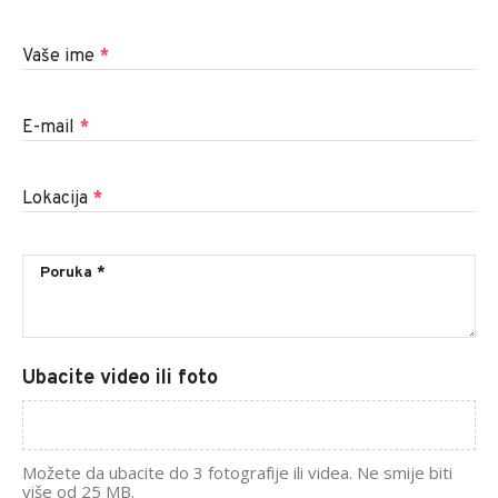
Vaše ime
*
E-mail
*
Lokacija
*
Ubacite video ili foto
Možete da ubacite do 3 fotografije ili videa. Ne smije biti
više od 25 MB.