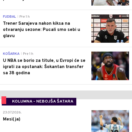
0
FUDBAL
Pre 1 h
|
Trener Sarajeva nakon kiksa na
otvaranju sezone: Pucali smo sebi u
glavu
0
KOŠARKA
Pre 1 h
|
U NBA se borio za titule, u Evropi će se
igrati za opstanak: Šokantan transfer
sa 38 godina
KOLUMNA - NEBOJŠA ŠATARA
0
23.07.2026.
Mesi(ja)