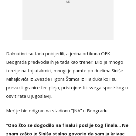
Dalmatinci su tada pobijedili, a jedna od ikona OFK
Beograda predvodia ih je tada kao trener. Bilo je mnogo
tenzije na toj utakmici, mnogi je pamte po duelima Siniše
Mihajlovića iz Zvezde i Igora Štimca iz Hajduka koji su
prevazili granice fer-pleja, pristojnosti i svega sportskog u
osvit rata u Jugoslaviji.
Meč je bio odigran na stadionu "JNA" u Beogradu.
"
Ono što se dogodilo na finalu i poslije tog finala... Ne
znam zašto je Siniša stalno govorio da sam ja krivac