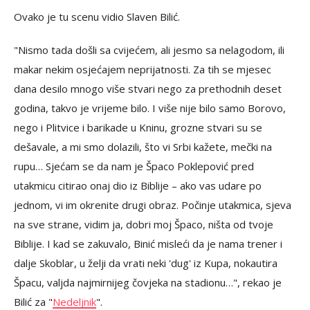
Ovako je tu scenu vidio Slaven Bilić.
"Nismo tada došli sa cvijećem, ali jesmo sa nelagodom, ili
makar nekim osjećajem neprijatnosti. Za tih se mjesec
dana desilo mnogo više stvari nego za prethodnih deset
godina, takvo je vrijeme bilo. I više nije bilo samo Borovo,
nego i Plitvice i barikade u Kninu, grozne stvari su se
dešavale, a mi smo dolazili, što vi Srbi kažete, mečki na
rupu… Sjećam se da nam je Špaco Poklepović pred
utakmicu citirao onaj dio iz Biblije – ako vas udare po
jednom, vi im okrenite drugi obraz. Počinje utakmica, sjeva
na sve strane, vidim ja, dobri moj Špaco, ništa od tvoje
Biblije. I kad se zakuvalo, Binić misleći da je nama trener i
dalje Skoblar, u želji da vrati neki 'dug' iz Kupa, nokautira
Špacu, valjda najmirnijeg čovjeka na stadionu…", rekao je
Bilić za "
Nedeljnik
".