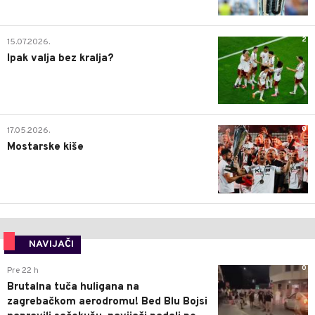
2
15.07.2026.
Ipak valja bez kralja?
0
17.05.2026.
Mostarske kiše
NAVIJAČI
0
Pre 22 h
Brutalna tuča huligana na
zagrebačkom aerodromu! Bed Blu Bojsi