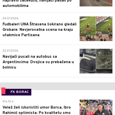
napravili sačekušu, navijači padali po
automobilima
0
24.07.2026.
Fudbaleri UNA Štrasena šokirano gledali
Grobare: Nevjerovatna scena na kraju
utakmice Partizana
0
22.07.2026.
Navijači pucali na autobus sa
Argentincima: Dvojica su prebačena u
bolnicu
FK BORAC
0
Pre 15 h
Velež želi iskoristiti umor Borca, Ibro
Rahimić optimista: Po kvalitetu smo