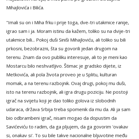
Mihajlovića i Bilića.
"Imali su on i Miha frku i prije toga, dve-tri utakmice ranije,
igrao sam i ja. Moram istinu da kažem, toliko su na dvije-tri
utakmice bili... Pokoj duši Siniši Mihajloviću, ali toliko su bili
prkosni, bezobrazni, šta su govorili jedan drugom na
terenu. Znam da ovo publiku interesuje, ali to je meni kao
Mostarcu bilo neshvatljivo. Štimac je gradsko dijete, iz
Metkovića, ali pola života proveo je u Splitu, kulturan
momak, a na terenu razbojnik. Ovaj drugi, pokoj mu duši,
isto na terenu razbojnik, ali igra drugu poziciju. Ne postoji
igrač na svijetu koji je dao toliko golova iz slobodnih
udaraca, država Srbija treba spomenik da mu da. Ali ja sam
bio odbrambeni igrač, nisam mogao da dopustim da
Savićeviću to radim, da ga pljujem, da ga govorim 'ovakav
si, onakav si'. To su bile takve nacionalne bljuvotine među