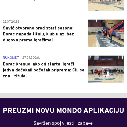
0
27.07.2026.
Savić otvoreno pred start sezone:
Borac napada titulu, klub ulazi bez
dugova prema igračima!
0
RUKOMET
27.07.2026.
|
Borac krenuo jako od starta, igrači
jedva dočekali početak priprema: Cilj se
zna - titula!
PREUZMI NOVU MONDO APLIKACIJU
Savršen spoj vijesti i zabave.