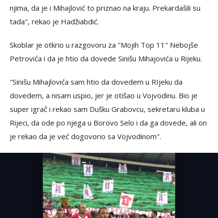
njima, da je i Mihajlović to priznao na kraju. Prekardašili su
tada", rekao je Hadžiabdić.
Skoblar je otkrio u razgovoru za "Mojih Top 11" Nebojše
Petrovića i da je htio da dovede Sinišu Mihajovića u Rijeku.
"Sinišu Mihajlovića sam htio da dovedem u RIjeku da
dovedem, a nisam uspio, jer je otišao u Vojvodinu. Bio je
super igrač i rekao sam Dušku Grabovcu, sekretaru kluba u
Rijeci, da ode po njega u Borovo Selo i da ga dovede, ali on
je rekao da je već dogovorio sa Vojvodinom".