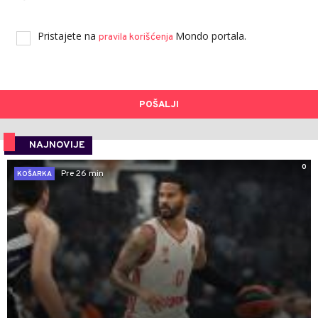
Pristajete na
Mondo portala.
pravila korišćenja
POŠALJI
NAJNOVIJE
0
Pre 26 min
KOŠARKA