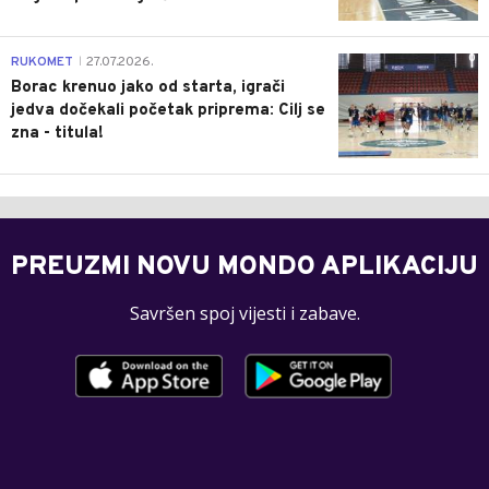
0
RUKOMET
27.07.2026.
|
Borac krenuo jako od starta, igrači
jedva dočekali početak priprema: Cilj se
zna - titula!
PREUZMI NOVU MONDO APLIKACIJU
Savršen spoj vijesti i zabave.