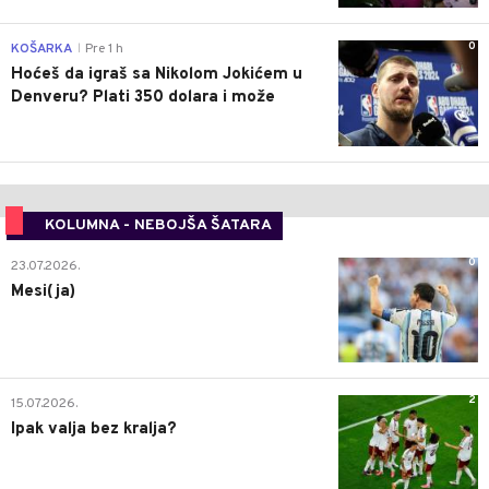
0
KOŠARKA
Pre 1 h
|
Hoćeš da igraš sa Nikolom Jokićem u
Denveru? Plati 350 dolara i može
KOLUMNA - NEBOJŠA ŠATARA
0
23.07.2026.
Mesi(ja)
2
15.07.2026.
Ipak valja bez kralja?