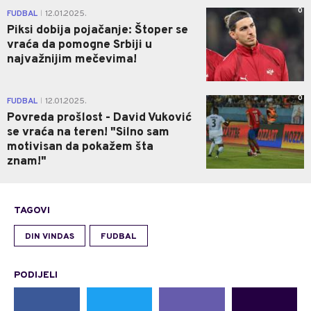
0
FUDBAL
12.01.2025.
|
Piksi dobija pojačanje: Štoper se
vraća da pomogne Srbiji u
najvažnijim mečevima!
0
FUDBAL
12.01.2025.
|
Povreda prošlost - David Vuković
se vraća na teren! "Silno sam
motivisan da pokažem šta
znam!"
TAGOVI
DIN VINDAS
FUDBAL
PODIJELI