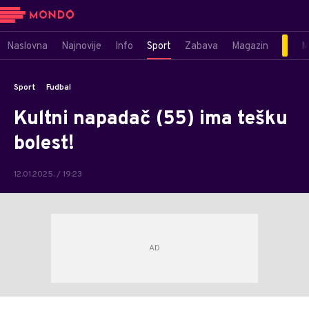
Naslovna
Najnovije
Info
Sport
Zabava
Magazin
M
Sport
Fudbal
Kultni napadač (55) ima tešku
bolest!
12.01.2025. / 19:23