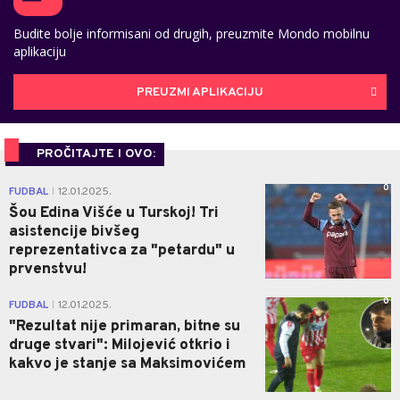
Budite bolje informisani od drugih, preuzmite Mondo mobilnu
aplikaciju
PREUZMI APLIKACIJU
PROČITAJTE I OVO:
0
FUDBAL
12.01.2025.
|
Šou Edina Višće u Turskoj! Tri
asistencije bivšeg
reprezentativca za "petardu" u
prvenstvu!
0
FUDBAL
12.01.2025.
|
"Rezultat nije primaran, bitne su
druge stvari": Milojević otkrio i
kakvo je stanje sa Maksimovićem