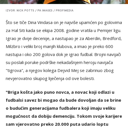
IZVOR: NICK POTTS / PA IMAGES / PROFIMEDIA
Što se tiče Dina Vindasa on je najviše upamćen po golovima
za Hal Siti kada se ekipa 2008. godine vratila u Pemijer ligu.
Igrao je dvije decenije, a nastupao je za Aberdin, Bredford,
Milzbro i veliki broj manjih klubova, a imao je preko 600
nastupa i oko 200 golova dok je igrao fudbal. Brojni navijači
su poslali poruke podrške nekadašnjem heroju navijača
"tigrova", a njegov kolega Dejvid Mej se zabrinuo zbog
nevjerovatno skupog liječenja od ove bolesti.
"Briga košta jako puno novca, a novac koji odlazi u
fudbalsi savez bi mogao da bude dovoljan da se brine
o budućim generacijama fudbalera koji imaju veliku
mogućnost da dobiju demenciju. Tokom svoje karijere
sam vjerovatno preko 20.000 puta udario loptu