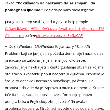
rekao:
"Pokušavam da nastavim da se smijem i da
pomognem ljudima.
" Pogledajte kako sada izgleda:
Just got to keep smiling and trying to help people
@DavidMay04
⁩ ⁦
@ThebfgGazza
⁩ ⁦
@walkingsbrill
⁩ ⁦
@kerryhull75
@bignorms
⁩ xx⚽️❤️
pic.twitter.com/piu3g5aCAE
January 10, 2025
— Dean Windass (@DWindass10)
Problemi koji se javljaju na početku demencije i način da se
prepozna su zaboravljanje imena ljudi oko sebe,
zaboravljanje nekih riječi ili često gubljenje stvari sa kojima
ste stalno u kontaktu poput naočara ili kljjučeva. Problem je
što je to donekle i normalno ponašanje, pa često ljudi
propuste da vide da je zapravo u pitanju demencija. Što se
tiče fudbala, sada se poslije ove informacije ponovo
podigla buka u Engleskoj, zbog sve češćih ovakvih
problema fudbalera. Stručnjaci navode da su udarci u glavu,