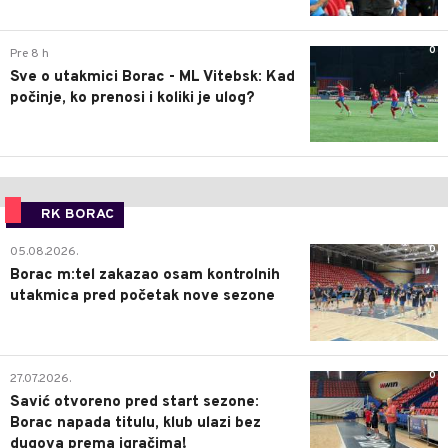
0
Pre 8 h
Sve o utakmici Borac - ML Vitebsk: Kad
počinje, ko prenosi i koliki je ulog?
RK BORAC
0
05.08.2026.
Borac m:tel zakazao osam kontrolnih
utakmica pred početak nove sezone
0
27.07.2026.
Savić otvoreno pred start sezone:
Borac napada titulu, klub ulazi bez
dugova prema igračima!