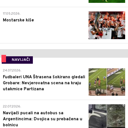
0
17.05.2026.
Mostarske kiše
NAVIJAČI
0
24.07.2026.
Fudbaleri UNA Štrasena šokirano gledali
Grobare: Nevjerovatna scena na kraju
utakmice Partizana
0
22.07.2026.
Navijači pucali na autobus sa
Argentincima: Dvojica su prebačena u
bolnicu