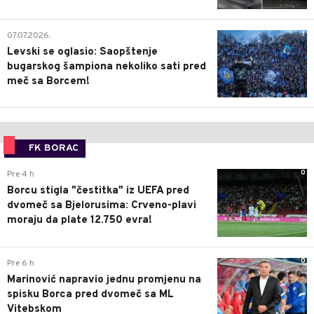
1
07.07.2026.
Levski se oglasio: Saopštenje
bugarskog šampiona nekoliko sati pred
meč sa Borcem!
FK BORAC
0
Pre 4 h
Borcu stigla "čestitka" iz UEFA pred
dvomeč sa Bjelorusima: Crveno-plavi
moraju da plate 12.750 evra!
0
Pre 6 h
Marinović napravio jednu promjenu na
spisku Borca pred dvomeč sa ML
Vitebskom