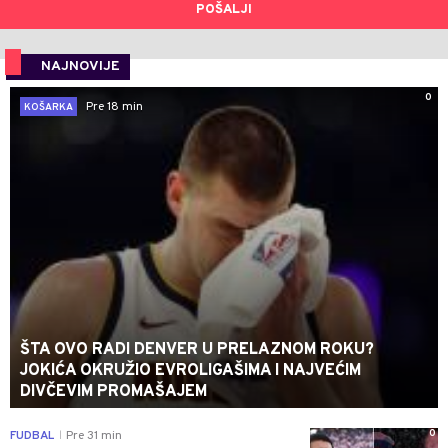
POŠALJI
NAJNOVIJE
0
Pre 18 min
KOŠARKA
ŠTA OVO RADI DENVER U PRELAZNOM ROKU?
JOKIĆA OKRUŽIO EVROLIGAŠIMA I NAJVEĆIM
DIVČEVIM PROMAŠAJEM
0
FUDBAL
Pre 31 min
|