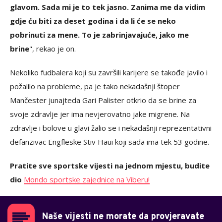
glavom. Sada mi je to tek jasno. Zanima me da vidim
gdje ću biti za deset godina i da li će se neko
pobrinuti za mene. To je zabrinjavajuće, jako me
brine
", rekao je on.
Nekoliko fudbalera koji su završili karijere se takođe javilo i
požalilo na probleme, pa je tako nekadašnji štoper
Mančester junajteda Gari Palister otkrio da se brine za
svoje zdravlje jer ima nevjerovatno jake migrene. Na
zdravlje i bolove u glavi žalio se i nekadašnji reprezentativni
defanzivac Engfleske Stiv Haui koji sada ima tek 53 godine.
Pratite sve sportske vijesti na jednom mjestu, budite
dio
Mondo sportske zajednice na Viberu!
Naše vijesti ne morate da provjeravate