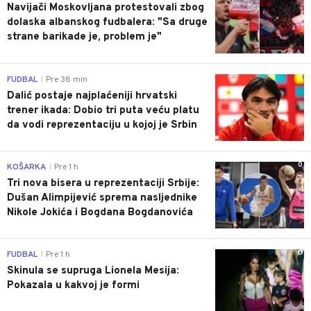
Navijači Moskovljana protestovali zbog
dolaska albanskog fudbalera: "Sa druge
strane barikade je, problem je"
0
FUDBAL
Pre 38 min
|
Dalić postaje najplaćeniji hrvatski
trener ikada: Dobio tri puta veću platu
da vodi reprezentaciju u kojoj je Srbin
0
KOŠARKA
Pre 1 h
|
Tri nova bisera u reprezentaciji Srbije:
Dušan Alimpijević sprema nasljednike
Nikole Jokića i Bogdana Bogdanovića
0
FUDBAL
Pre 1 h
|
Skinula se supruga Lionela Mesija:
Pokazala u kakvoj je formi