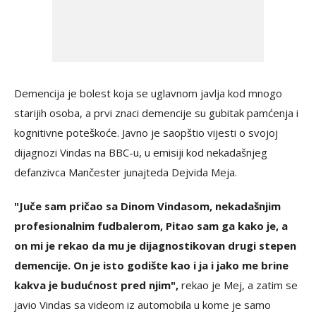
Demencija je bolest koja se uglavnom javlja kod mnogo
starijih osoba, a prvi znaci demencije su gubitak pamćenja i
kognitivne poteškoće. Javno je saopštio vijesti o svojoj
dijagnozi Vindas na BBC-u, u emisiji kod nekadašnjeg
defanzivca Mančester junajteda Dejvida Meja.
"Juče sam pričao sa Dinom Vindasom, nekadašnjim
profesionalnim fudbalerom, Pitao sam ga kako je, a
on mi je rekao da mu je dijagnostikovan drugi stepen
demencije. On je isto godište kao i ja i jako me brine
kakva je budućnost pred njim",
rekao je Mej, a zatim se
javio Vindas sa videom iz automobila u kome je samo