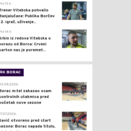
0
Pre 13 h
Trener Vitebska pohvalio
Banjalučane: Publika Borčev
12. igrač, uživanje...
0
Pre 14 h
Srbin iz redova Vitebska o
porazu od Borca: Crveni
karton nas je poremet...
RK BORAC
0
05.08.2026.
Borac m:tel zakazao osam
kontrolnih utakmica pred
početak nove sezone
0
27.07.2026.
Savić otvoreno pred start
sezone: Borac napada titulu,