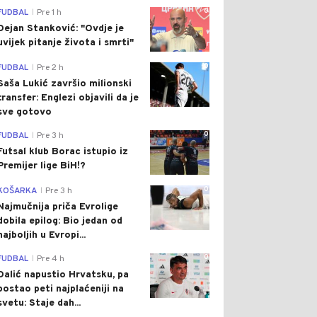
0
FUDBAL
Pre 1 h
|
Dejan Stanković: "Ovdje je
uvijek pitanje života i smrti"
0
FUDBAL
Pre 2 h
|
Saša Lukić završio milionski
transfer: Englezi objavili da je
sve gotovo
0
FUDBAL
Pre 3 h
|
Futsal klub Borac istupio iz
Premijer lige BiH!?
0
KOŠARKA
Pre 3 h
|
Najmučnija priča Evrolige
dobila epilog: Bio jedan od
najboljih u Evropi...
0
FUDBAL
Pre 4 h
|
Dalić napustio Hrvatsku, pa
postao peti najplaćeniji na
svetu: Staje dah...