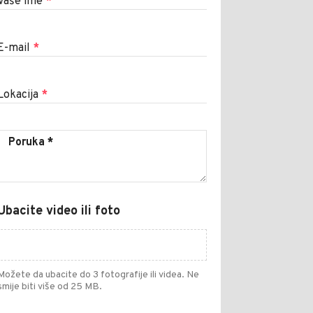
Vaše ime
*
E-mail
*
Lokacija
*
Ubacite video ili foto
Možete da ubacite do 3 fotografije ili videa. Ne
smije biti više od 25 MB.