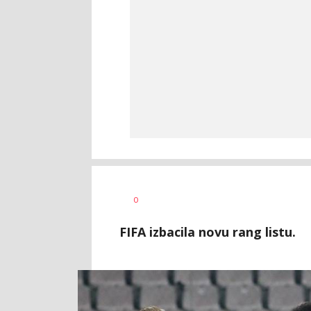
Haris
AUTOR
0
Krhalić
FIFA izbacila novu rang listu.