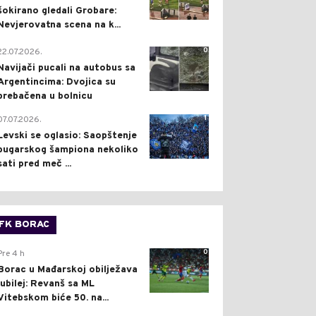
šokirano gledali Grobare:
Nevjerovatna scena na k...
0
22.07.2026.
Navijači pucali na autobus sa
Argentincima: Dvojica su
prebačena u bolnicu
1
07.07.2026.
Levski se oglasio: Saopštenje
bugarskog šampiona nekoliko
sati pred meč ...
FK BORAC
0
Pre 4 h
Borac u Mađarskoj obilježava
jubilej: Revanš sa ML
Vitebskom biće 50. na...