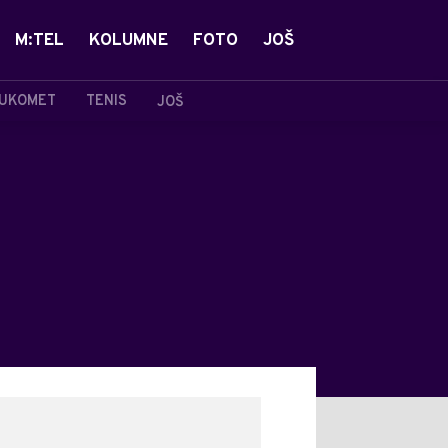
M:TEL
KOLUMNE
FOTO
JOŠ
UKOMET
TENIS
JOŠ