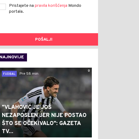
Pristajete na
pravila korišćenja
Mondo
portala.
POŠALJI
NAJNOVIJE
0
Pre 58 min
FUDBAL
"VLAHOVIĆ JE JOŠ
NEZAPOSLEN JER NIJE POSTAO
ŠTO SE OČEKIVALO": GAZETA
TV...