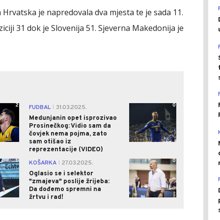
a Hrvatska je napredovala dva mjesta te je sada 11.
ziciji 31 dok je Slovenija 51. Sjeverna Makedonija je
2
0
FUDBAL
31.03.2025.
|
Medunjanin opet isprozivao
Prosinečkog: Vidio sam da
čovjek nema pojma, zato
sam otišao iz
reprezentacije (VIDEO)
1
0
KOŠARKA
27.03.2025.
|
Oglasio se i selektor
"zmajeva" poslije žrijeba:
Da dođemo spremni na
žrtvu i rad!