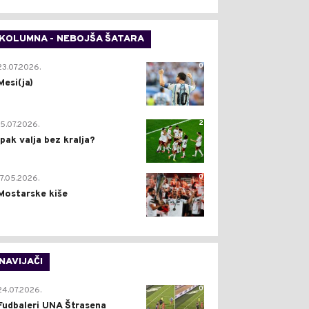
KOLUMNA - NEBOJŠA ŠATARA
0
23.07.2026.
Mesi(ja)
2
15.07.2026.
Ipak valja bez kralja?
0
17.05.2026.
Mostarske kiše
NAVIJAČI
0
24.07.2026.
Fudbaleri UNA Štrasena