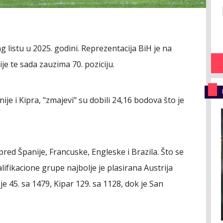
g listu u 2025. godini. Reprezentacija BiH je na
ije te sada zauzima 70. poziciju.
e i Kipra, "zmajevi" su dobili 24,16 bodova što je
pred Španije, Francuske, Engleske i Brazila. Što se
alifikacione grupe najbolje je plasirana Austrija
je 45. sa 1479, Kipar 129. sa 1128, dok je San