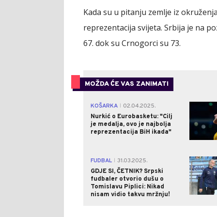
Kada su u pitanju zemlje iz okruženj
reprezentacija svijeta. Srbija je na po
67. dok su Crnogorci su 73.
MOŽDA ĆE VAS ZANIMATI
KOŠARKA
02.04.2025.
|
Nurkić o Eurobasketu: "Cilj
je medalja, ovo je najbolja
reprezentacija BiH ikada"
FUDBAL
31.03.2025.
|
GDJE SI, ČETNIK? Srpski
fudbaler otvorio dušu o
Tomislavu Piplici: Nikad
nisam vidio takvu mržnju!