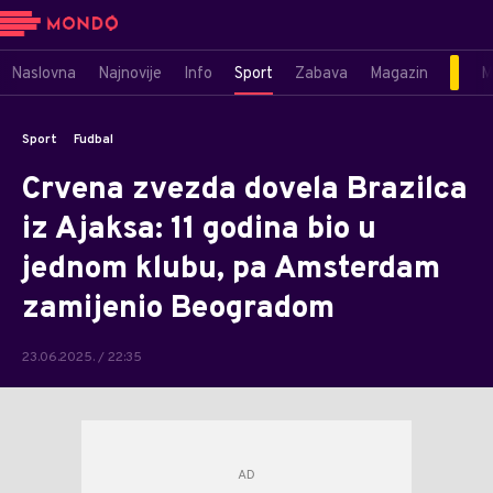
Naslovna
Najnovije
Info
Sport
Zabava
Magazin
M
Sport
Fudbal
Crvena zvezda dovela Brazilca
iz Ajaksa: 11 godina bio u
jednom klubu, pa Amsterdam
zamijenio Beogradom
23.06.2025. / 22:35