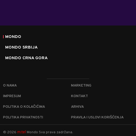
MONDO
MONDO SRBIJA
MONDO CRNA GORA
O NAMA
MARKETING
IMPRESUM
KONTAKT
POLITIKA O KOLAČIĆIMA
ARHIVA
POLITIKA PRIVATNOSTI
PRAVILA I USLOVI KORIŠĆENJA
m:tel
©
2026
Mondo
Sva prava zadržana.