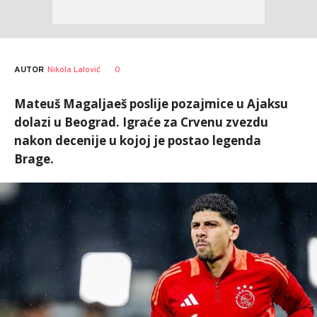
AUTOR
Nikola Lalović
0
Mateuš Magaljaeš poslije pozajmice u Ajaksu
dolazi u Beograd. Igraće za Crvenu zvezdu
nakon decenije u kojoj je postao legenda
Brage.