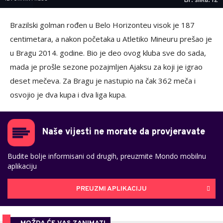
Br. slika: 12
Brazilski golman rođen u Belo Horizonteu visok je 187
centimetara, a nakon početaka u Atletiko Mineuru prešao je
u Bragu 2014. godine. Bio je deo ovog kluba sve do sada,
mada je prošle sezone pozajmljen Ajaksu za koji je igrao
deset mečeva. Za Bragu je nastupio na čak 362 meča i
osvojio je dva kupa i dva liga kupa.
Naše vijesti ne morate da provjeravate
Budite bolje informisani od drugih, preuzmite Mondo mobilnu
aplikaciju
PREUZMI APLIKACIJU