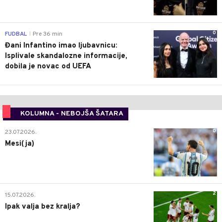
0
FUDBAL
Pre 36 min
|
Đani Infantino imao ljubavnicu:
Isplivale skandalozne informacije,
dobila je novac od UEFA
KOLUMNA - NEBOJŠA ŠATARA
0
23.07.2026.
Mesi(ja)
2
15.07.2026.
Ipak valja bez kralja?