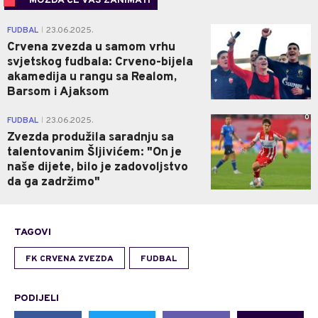
MOŽDA ĆE VAS ZANIMATI
0
FUDBAL
23.06.2025.
|
Crvena zvezda u samom vrhu
svjetskog fudbala: Crveno-bijela
akamedija u rangu sa Realom,
Barsom i Ajaksom
0
FUDBAL
23.06.2025.
|
Zvezda produžila saradnju sa
talentovanim Šljivićem: "On je
naše dijete, bilo je zadovoljstvo
da ga zadržimo"
TAGOVI
FK CRVENA ZVEZDA
FUDBAL
PODIJELI