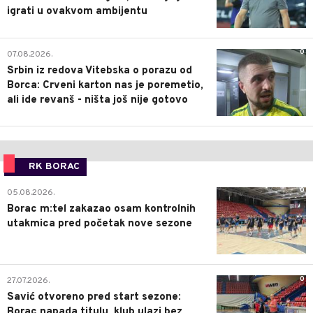
igrati u ovakvom ambijentu
0
07.08.2026.
Srbin iz redova Vitebska o porazu od
Borca: Crveni karton nas je poremetio,
ali ide revanš - ništa još nije gotovo
RK BORAC
0
05.08.2026.
Borac m:tel zakazao osam kontrolnih
utakmica pred početak nove sezone
0
27.07.2026.
Savić otvoreno pred start sezone:
Borac napada titulu, klub ulazi bez