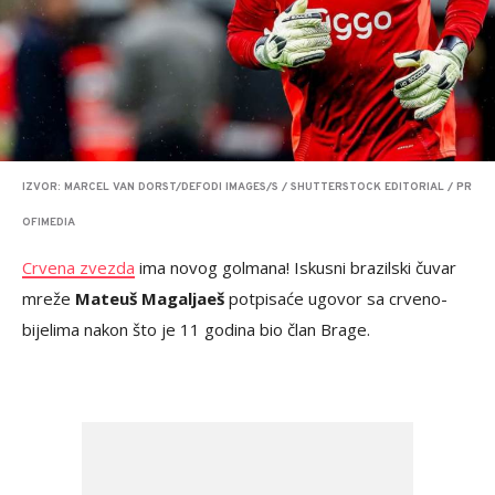
IZVOR: MARCEL VAN DORST/DEFODI IMAGES/S / SHUTTERSTOCK EDITORIAL / PR
OFIMEDIA
Crvena zvezda
ima novog golmana! Iskusni brazilski čuvar
mreže
Mateuš Magaljaeš
potpisaće ugovor sa crveno-
bijelima nakon što je 11 godina bio član Brage.