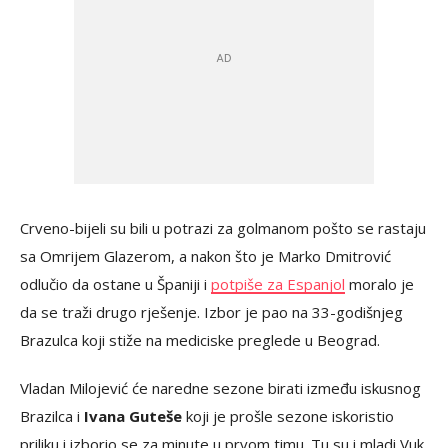
Crveno-bijeli su bili u potrazi za golmanom pošto se rastaju
sa Omrijem Glazerom, a nakon što je Marko Dmitrović
odlučio da ostane u Španiji i
potpiše za Espanjol
moralo je
da se traži drugo rješenje. Izbor je pao na 33-godišnjeg
Brazulca koji stiže na mediciske preglede u Beograd.
Vladan Milojević će naredne sezone birati između iskusnog
Brazilca i
Ivana Guteše
koji je prošle sezone iskoristio
priliku i izborio se za minute u prvom timu. Tu su i mladi Vuk