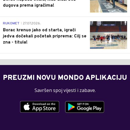
dugova prema igračima!
0
RUKOMET
27.07.2026.
|
Borac krenuo jako od starta, igrači
jedva dočekali početak priprema: Cilj se
zna - titula!
PREUZMI NOVU MONDO APLIKACIJU
Savršen spoj vijesti i zabave.