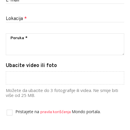
E-mail
*
Lokacija
*
Ubacite video ili foto
Možete da ubacite do 3 fotografije ili videa. Ne smije biti
više od 25 MB.
Pristajete na
Mondo portala.
pravila korišćenja