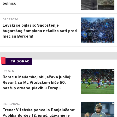
bolnicu
1
07.07.2026.
Levski se oglasio: Saopštenje
bugarskog šampiona nekoliko sati pred
meč sa Borcem!
FK BORAC
0
Pre 16 h
Borac u Mađarskoj obilježava jubilej:
Revanš sa ML Vitebskom biće 50.
nastup crveno-plavih u Evropi!
0
07.08.2026.
Trener Vitebska pohvalio Banjalučane:
Publika Borčev 12. igrač, uživanje je