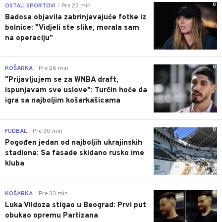
0
OSTALI SPORTOVI
Pre 23 min
|
Badosa objavila zabrinjavajuće fotke iz
bolnice: "Vidjeli ste slike, morala sam
na operaciju"
0
KOŠARKA
Pre 26 min
|
"Prijavljujem se za WNBA draft,
ispunjavam sve uslove": Turčin hoće da
igra sa najboljim košarkašicama
0
FUDBAL
Pre 30 min
|
Pogođen jedan od najboljih ukrajinskih
stadiona: Sa fasade skidano rusko ime
kluba
0
KOŠARKA
Pre 33 min
|
Luka Vildoza stigao u Beograd: Prvi put
obukao opremu Partizana