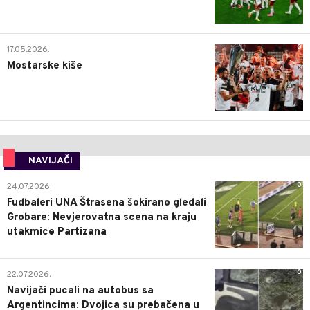
0
17.05.2026.
Mostarske kiše
NAVIJAČI
0
24.07.2026.
Fudbaleri UNA Štrasena šokirano gledali
Grobare: Nevjerovatna scena na kraju
utakmice Partizana
0
22.07.2026.
Navijači pucali na autobus sa
Argentincima: Dvojica su prebačena u