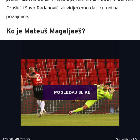
Draškić i Savo Radanović, ali vidjećemo da li će oni na
pozajmice.
Ko je Mateuš Magaljaeš?
POGLEDAJ SLIKE
IZVOR: MN PRESS