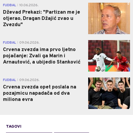
0
FUDBAL
10.06.2026.
|
Dževad Prekazi: "Partizan me je
otjerao, Dragan Džajić zvao u
Zvezdu"
0
FUDBAL
09.06.2026.
|
Crvena zvezda ima prvo ljetno
pojačanje: Zvali ga Marin i
Arnautović, a ubijedio Stanković
0
FUDBAL
09.06.2026.
|
Crvena zvezda opet poslala na
pozajmicu napadača od dva
miliona evra
TAGOVI