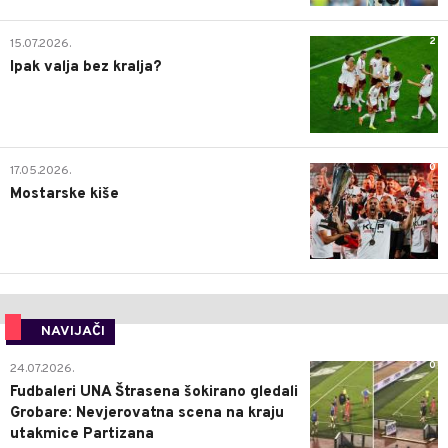
2
15.07.2026.
Ipak valja bez kralja?
0
17.05.2026.
Mostarske kiše
NAVIJAČI
0
24.07.2026.
Fudbaleri UNA Štrasena šokirano gledali
Grobare: Nevjerovatna scena na kraju
utakmice Partizana