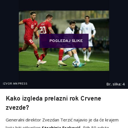
POGLEDAJ SLIKE
IZVOR: MN PRESS
Br. slika: 4
Kako izgleda prelazni rok Crvene
zvezde?
Generalni direktor Zvezdan Terzić najavio je da će krajem
ljeta biti otkupljen
Strahinja Eraković
, čijih 50 odsto