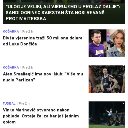
"ULOG JE VELIKI, ALI VJERUJEMO U PROLAZ DALJE":
SANDI OGRINEC SVJESTAN ŠTA NOSI REVANŠ
PROTIV VITEBSKA
0
KOŠARKA
Pre 2 h
|
Bivša vjerenica traži 50 miliona dolara
od Luke Dončića
0
KOŠARKA
Pre 2 h
|
Alen Smailagić ima novi klub: "Više mu
nudio Partizan"
0
FUDBAL
Pre 2 h
|
Vinko Marinović otvoreno nakon
pobjede: Ostaje žal za bar još jednim
golom