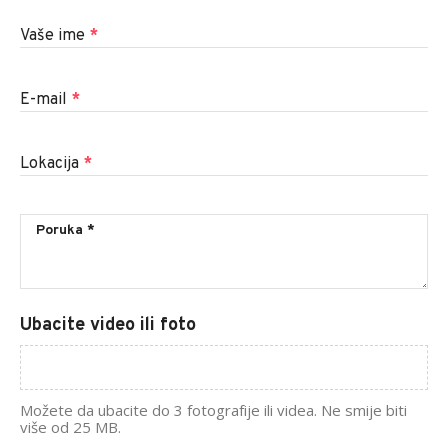
Vaše ime
*
E-mail
*
Lokacija
*
Ubacite video ili foto
Možete da ubacite do 3 fotografije ili videa. Ne smije biti
više od 25 MB.