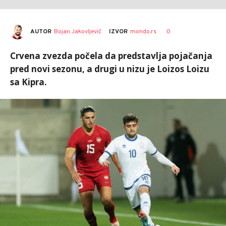
AUTOR
Bojan Jakovljević
0
IZVOR
mondo.rs
Crvena zvezda počela da predstavlja pojačanja
pred novi sezonu, a drugi u nizu je Loizos Loizu
sa Kipra.