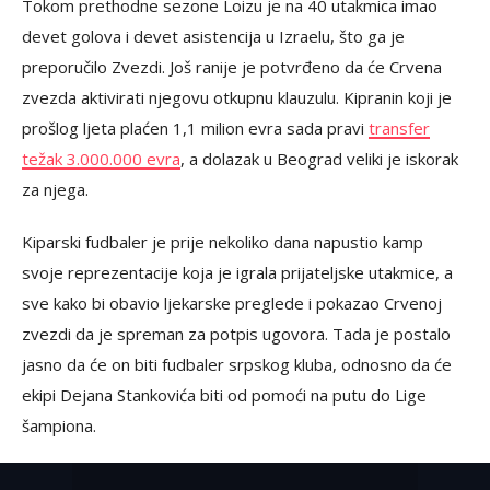
Tokom prethodne sezone Loizu je na 40 utakmica imao
devet golova i devet asistencija u Izraelu, što ga je
preporučilo Zvezdi. Još ranije je potvrđeno da će Crvena
zvezda aktivirati njegovu otkupnu klauzulu. Kipranin koji je
prošlog ljeta plaćen 1,1 milion evra sada pravi
transfer
težak 3.000.000 evra
, a dolazak u Beograd veliki je iskorak
za njega.
Kiparski fudbaler je prije nekoliko dana napustio kamp
svoje reprezentacije koja je igrala prijateljske utakmice, a
sve kako bi obavio ljekarske preglede i pokazao Crvenoj
zvezdi da je spreman za potpis ugovora. Tada je postalo
jasno da će on biti fudbaler srpskog kluba, odnosno da će
ekipi Dejana Stankovića biti od pomoći na putu do Lige
šampiona.