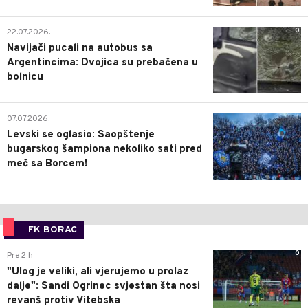
0
22.07.2026.
Navijači pucali na autobus sa
Argentincima: Dvojica su prebačena u
bolnicu
1
07.07.2026.
Levski se oglasio: Saopštenje
bugarskog šampiona nekoliko sati pred
meč sa Borcem!
FK BORAC
0
Pre 2 h
"Ulog je veliki, ali vjerujemo u prolaz
dalje": Sandi Ogrinec svjestan šta nosi
revanš protiv Vitebska