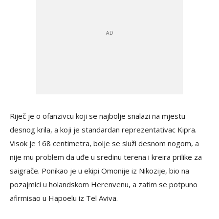
Riječ je o ofanzivcu koji se najbolje snalazi na mjestu
desnog krila, a koji je standardan reprezentativac Kipra.
Visok je 168 centimetra, bolje se služi desnom nogom, a
nije mu problem da uđe u sredinu terena i kreira prilike za
saigrače. Ponikao je u ekipi Omonije iz Nikozije, bio na
pozajmici u holandskom Herenvenu, a zatim se potpuno
afirmisao u Hapoelu iz Tel Aviva.