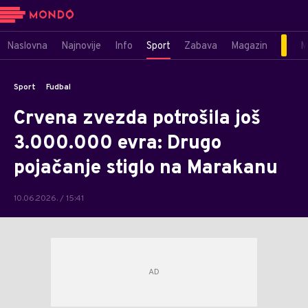
Naslovna
Najnovije
Info
Sport
Zabava
Magazin
M
Sport
Fudbal
Crvena zvezda potrošila još
3.000.000 evra: Drugo
pojačanje stiglo na Marakanu
10.06.2026. / 15:41