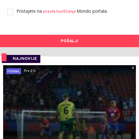
Pristajete na
Mondo portala.
pravila korišćenja
POŠALJI
NAJNOVIJE
0
Pre 2 h
FUDBAL