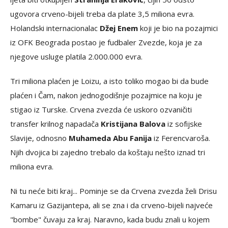
ugovora crveno-bijeli treba da plate 3,5 miliona evra.
Holandski internacionalac
Džej Enem
koji je bio na pozajmici
iz OFK Beograda postao je fudbaler Zvezde, koja je za
njegove usluge platila 2.000.000 evra.
Tri miliona plaćen je Loizu, a isto toliko mogao bi da bude
plaćen i Čam, nakon jednogodišnje pozajmice na koju je
stigao iz Turske. Crvena zvezda će uskoro ozvaničiti
transfer krilnog napadača
Kristijana Balova
iz sofijske
Slavije, odnosno
Muhameda Abu Fanija
iz Ferencvaroša.
Njih dvojica bi zajedno trebalo da koštaju nešto iznad tri
miliona evra.
Ni tu neće biti kraj... Pominje se da Crvena zvezda želi Drisu
Kamaru iz Gazijantepa, ali se zna i da crveno-bijeli najveće
"bombe" čuvaju za kraj. Naravno, kada budu znali u kojem