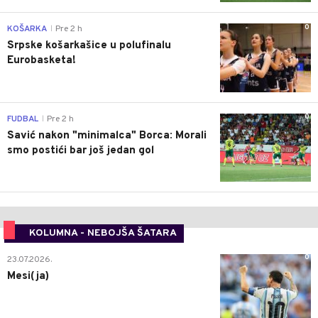
0
KOŠARKA
Pre 2 h
|
Srpske košarkašice u polufinalu
Eurobasketa!
0
FUDBAL
Pre 2 h
|
Savić nakon "minimalca" Borca: Morali
smo postići bar još jedan gol
KOLUMNA - NEBOJŠA ŠATARA
0
23.07.2026.
Mesi(ja)