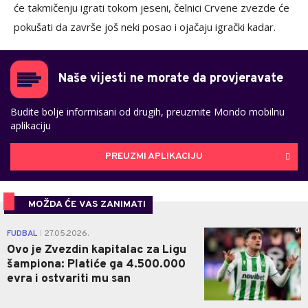
će takmičenju igrati tokom jeseni, čelnici Crvene zvezde će
pokušati da završe još neki posao i ojačaju igrački kadar.
Naše vijesti ne morate da provjeravate
Budite bolje informisani od drugih, preuzmite Mondo mobilnu
aplikaciju
PREUZMI APLIKACIJU
MOŽDA ĆE VAS ZANIMATI
0
FUDBAL
27.05.2026.
|
Ovo je Zvezdin kapitalac za Ligu
šampiona: Platiće ga 4.500.000
evra i ostvariti mu san