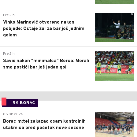
0
Pre 2 h
Vinko Marinović otvoreno nakon
pobjede: Ostaje žal za bar još jednim
golom
0
Pre 2 h
Savić nakon "minimalca" Borca: Morali
smo postići bar još jedan gol
RK BORAC
0
05.08.2026.
Borac m:tel zakazao osam kontrolnih
utakmica pred početak nove sezone