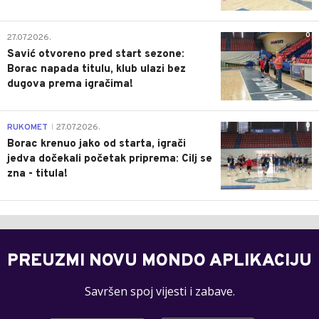
0
27.07.2026.
Savić otvoreno pred start sezone:
Borac napada titulu, klub ulazi bez
dugova prema igračima!
0
RUKOMET
27.07.2026.
|
Borac krenuo jako od starta, igrači
jedva dočekali početak priprema: Cilj se
zna - titula!
PREUZMI NOVU MONDO APLIKACIJU
Savršen spoj vijesti i zabave.