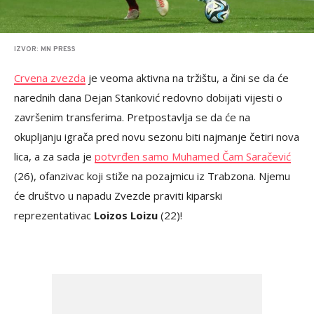
IZVOR: MN PRESS
Crvena zvezda
je veoma aktivna na tržištu, a čini se da će
narednih dana Dejan Stanković redovno dobijati vijesti o
završenim transferima. Pretpostavlja se da će na
okupljanju igrača pred novu sezonu biti najmanje četiri nova
lica, a za sada je
potvrđen samo Muhamed Čam Saračević
(26), ofanzivac koji stiže na pozajmicu iz Trabzona. Njemu
će društvo u napadu Zvezde praviti kiparski
reprezentativac
Loizos Loizu
(22)!