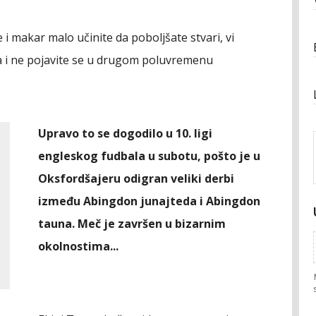
 i makar malo učinite da poboljšate stvari, vi
 i ne pojavite se u drugom poluvremenu
Upravo to se dogodilo u 10. ligi
engleskog fudbala u subotu, pošto je u
Oksfordšajeru odigran veliki derbi
između Abingdon junajteda i Abingdon
tauna. Meč je završen u bizarnim
okolnostima...