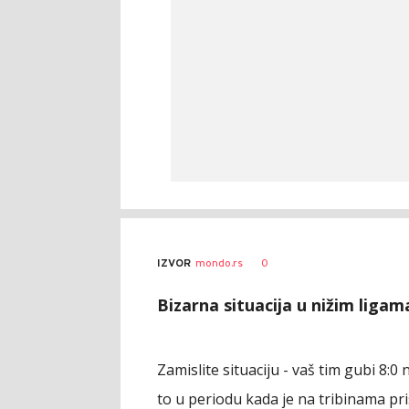
0
IZVOR
mondo.rs
Bizarna situacija u nižim liga
Zamislite situaciju - vaš tim gubi 8:
to u periodu kada je na tribinama pris