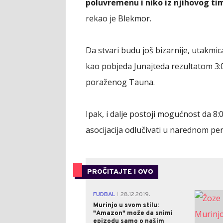
poluvremenu i niko iz njihovog ti
rekao je Blekmor.
Da stvari budu još bizarnije, utakmi
kao pobjeda Junajteda rezultatom 3:0,
poraženog Tauna.
Ipak, i dalje postoji mogućnost da 8
asocijacija odlučivati u narednom per
PROČITAJTE I OVO
FUDBAL
28.12.2019.
|
Murinjo u svom stilu:
"Amazon" može da snimi
epizodu samo o našim