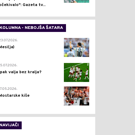
očekivalo": Gazeta tv...
KOLUMNA - NEBOJŠA ŠATARA
0
23.07.2026.
Mesi(ja)
2
15.07.2026.
Ipak valja bez kralja?
0
17.05.2026.
Mostarske kiše
NAVIJAČI