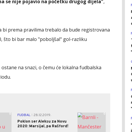
ma se nije pojavio na početku drugog dijela"
,
ca bi prema pravilima trebalo da bude registrovana
 što bi bar malo "poboljšal" gol-razliku
:0 ostane na snazi, o čemu će lokalna fudbalska
iodu.
0
0
FUDBAL
28.12.2019.
|
Poklon ser Aleksu za Novu
2020: Marsijal, pa Rašford!