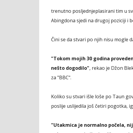
trenutno posljednjeplasirani tim u svo
Abingdona sjedi na drugoj poziciji i b
Čini se da stvari po njih nisu mogl
"Tokom mojih 30 godina provedeni
nešto dogodilo"
, rekao je Džon Bl
za "BBC".
Koliko su stvari išle loše po Taun gov
poslije uslijedila još četiri pogotka, 
"Utakmica je normalno počela, nije 