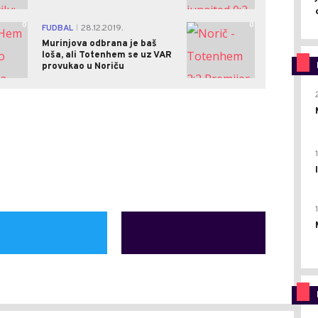
0
0
FUDBAL
28.12.2019.
|
Murinjova odbrana je baš
loša, ali Totenhem se uz VAR
provukao u Noriču