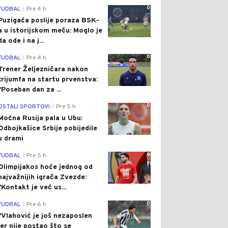
0
FUDBAL
Pre 4 h
|
Puzigaća poslije poraza BSK-
a u istorijskom meču: Moglo je
da ode i na j...
0
FUDBAL
Pre 4 h
|
Trener Željezničara nakon
trijumfa na startu prvenstva:
"Poseban dan za ...
0
OSTALI SPORTOVI
Pre 5 h
|
Moćna Rusija pala u Ubu:
Odbojkašice Srbije pobijedile
u drami
0
FUDBAL
Pre 5 h
|
Olimpijakos hoće jednog od
najvažnijih igrača Zvezde:
"Kontakt je već us...
0
FUDBAL
Pre 6 h
|
"Vlahović je još nezaposlen
jer nije postao što se