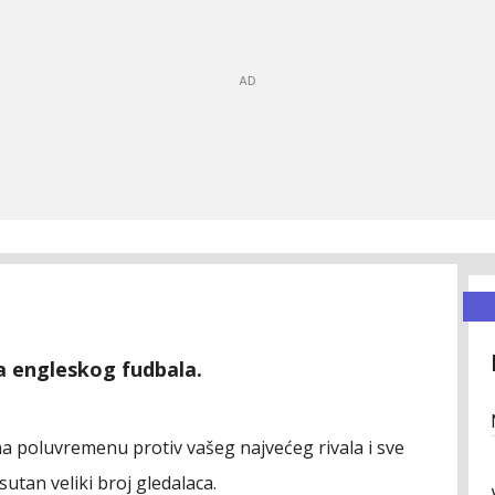
ma engleskog fudbala.
0 na poluvremenu protiv vašeg najvećeg rivala i sve
utan veliki broj gledalaca.