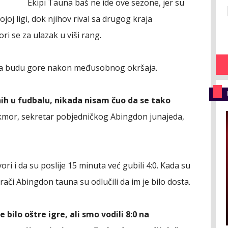
Ekipi Tauna baš ne ide ove sezone, jer su
joj ligi, dok njihov rival sa drugog kraja
ori se za ulazak u viši rang.
e da budu gore nakon međusobnog okršaja.
h u fudbalu, nikada nisam čuo da se tako
ekmor, sekretar pobjedničkog Abingdon junajeda,
ori i da su poslije 15 minuta već gubili 4:0. Kada su
igrači Abingdon tauna su odlučili da im je bilo dosta.
bilo oštre igre, ali smo vodili 8:0 na