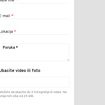
Vaše ime
*
E-mail
*
Lokacija
*
Ubacite video ili foto
Možete da ubacite do 3 fotografije ili videa. Ne
smije biti više od 25 MB.