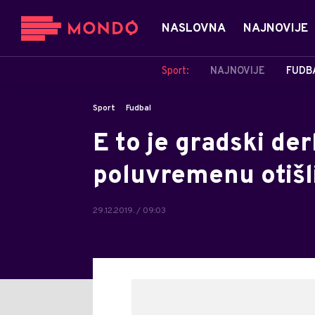
NASLOVNA
NAJNOVIJE
Sport:
NAJNOVIJE
FUDB
Sport
Fudbal
E to je gradski derb
poluvremenu otiš
29.12.2019. / 09:03