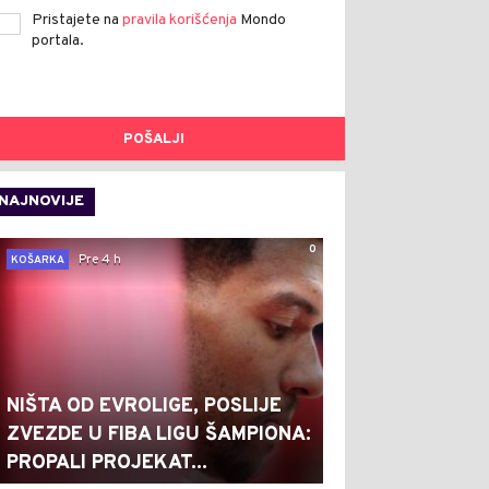
Pristajete na
pravila korišćenja
Mondo
portala.
POŠALJI
NAJNOVIJE
0
Pre 4 h
KOŠARKA
NIŠTA OD EVROLIGE, POSLIJE
ZVEZDE U FIBA LIGU ŠAMPIONA:
PROPALI PROJEKAT...