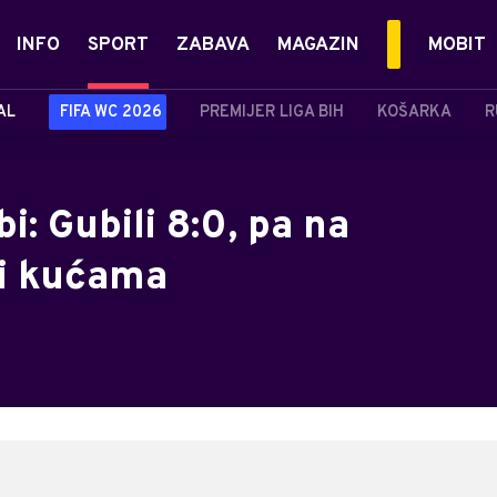
INFO
SPORT
ZABAVA
MAGAZIN
MOBIT
AL
FIFA WC 2026
PREMIJER LIGA BIH
KOŠARKA
R
i: Gubili 8:0, pa na
li kućama