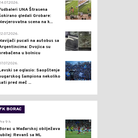
0
24.07.2026.
Fudbaleri UNA Štrasena
šokirano gledali Grobare:
Nevjerovatna scena na k...
0
22.07.2026.
Navijači pucali na autobus sa
Argentincima: Dvojica su
prebačena u bolnicu
1
07.07.2026.
Levski se oglasio: Saopštenje
bugarskog šampiona nekoliko
sati pred meč ...
FK BORAC
0
Pre 9 h
Borac u Mađarskoj obilježava
jubilej: Revanš sa ML