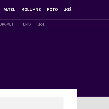
M:TEL
KOLUMNE
FOTO
JOŠ
UKOMET
TENIS
JOŠ