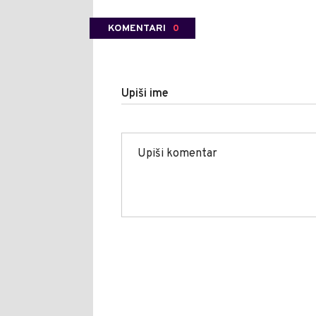
KOMENTARI
0
Upiši ime