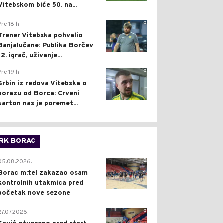
Vitebskom biće 50. na...
0
Pre 18 h
Trener Vitebska pohvalio
Banjalučane: Publika Borčev
12. igrač, uživanje...
0
Pre 19 h
Srbin iz redova Vitebska o
porazu od Borca: Crveni
karton nas je poremet...
RK BORAC
0
05.08.2026.
Borac m:tel zakazao osam
kontrolnih utakmica pred
početak nove sezone
0
27.07.2026.