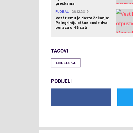
greškama
FUDBAL
28.12.2019.
|
Vest Hemu je dosta čekanja:
Pelegriniju otkaz posle dva
poraza u 48 sati
TAGOVI
ENGLESKA
PODIJELI