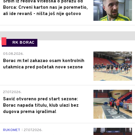
Srbin iz redova Vitebska o porazu od
Borca: Crveni karton nas je poremetio,
ali ide revanš - ništa još nije gotovo
RK BORAC
0
05.08.2026.
Borac m:tel zakazao osam kontrolnih
utakmica pred početak nove sezone
0
27.07.2026.
Savić otvoreno pred start sezone:
Borac napada titulu, klub ulazi bez
dugova prema igračima!
0
RUKOMET
27.07.2026.
|