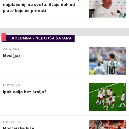
najplaćeniji na svetu: Staje dah od
plate koju će primati
KOLUMNA - NEBOJŠA ŠATARA
0
23.07.2026.
Mesi(ja)
2
15.07.2026.
Ipak valja bez kralja?
0
17.05.2026.
Mostarske kiše