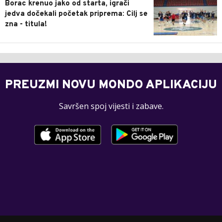
Borac krenuo jako od starta, igrači
jedva dočekali početak priprema: Cilj se
zna - titula!
PREUZMI NOVU MONDO APLIKACIJU
Savršen spoj vijesti i zabave.