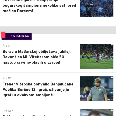
Levski se oglasio: Saopštenje
bugarskog šampiona nekoliko sati pred
meč sa Borcem!
FK BORAC
0
Pre 3 h
Borac u Mađarskoj obilježava jubilej:
Revanš sa ML Vitebskom biće 50.
nastup crveno-plavih u Evropi!
0
Pre 12 h
Trener Vitebska pohvalio Banjalučane:
Publika Borčev 12. igrač, uživanje je
igrati u ovakvom ambijentu
0
Pre 13 h