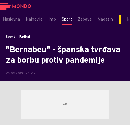
Naslovna
Najnovije
Info
Sport
Zabava
Magazin
M
Sport
Fudbal
"Bernabeu" - španska tvrđava
za borbu protiv pandemije
26.03.2020. / 15:17