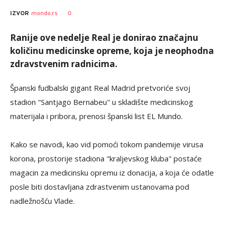
0
IZVOR
mondo.rs
Ranije ove nedelje Real je donirao značajnu
količinu medicinske opreme, koja je neophodna
zdravstvenim radnicima.
Španski fudbalski gigant Real Madrid pretvoriće svoj
stadion "Santjago Bernabeu" u skladište medicinskog
materijala i pribora, prenosi španski list EL Mundo.
Kako se navodi, kao vid pomoći tokom pandemije virusa
korona, prostorije stadiona "kraljevskog kluba" postaće
magacin za medicinsku opremu iz donacija, a koja će odatle
posle biti dostavljana zdrastvenim ustanovama pod
nadležnošću Vlade.