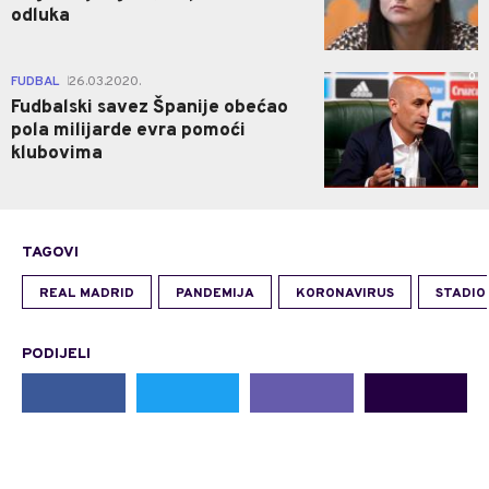
odluka
0
FUDBAL
26.03.2020.
|
Fudbalski savez Španije obećao
pola milijarde evra pomoći
klubovima
TAGOVI
REAL MADRID
PANDEMIJA
KORONAVIRUS
STADIO
PODIJELI