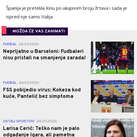
Španija je pretekla Kinu po ukupnom broju žrtava i sada je
ispred nje samo Italija.
MOŽDA ĆE VAS ZANIMATI
0
FUDBAL
26.03.2020.
|
Neprijatno u Barseloni: Fudbaleri
nisu pristali na smanjenje zarada!
0
FUDBAL
26.03.2020.
|
FSS pobijedio virus: Kokeza kod
kuće, Pantelić bez simptoma
0
OSTALI SPORTOVI
26.03.2020.
|
Larisa Cerić: Teško nam je palo
odgađanje Igara, ali pametna