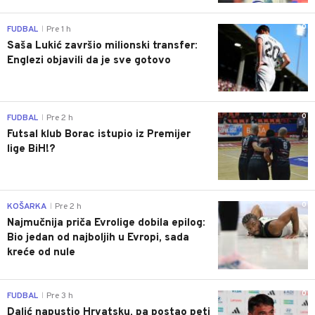
0
FUDBAL
Pre 1 h
|
Saša Lukić završio milionski transfer:
Englezi objavili da je sve gotovo
0
FUDBAL
Pre 2 h
|
Futsal klub Borac istupio iz Premijer
lige BiH!?
0
KOŠARKA
Pre 2 h
|
Najmučnija priča Evrolige dobila epilog:
Bio jedan od najboljih u Evropi, sada
kreće od nule
0
FUDBAL
Pre 3 h
|
Dalić napustio Hrvatsku, pa postao peti