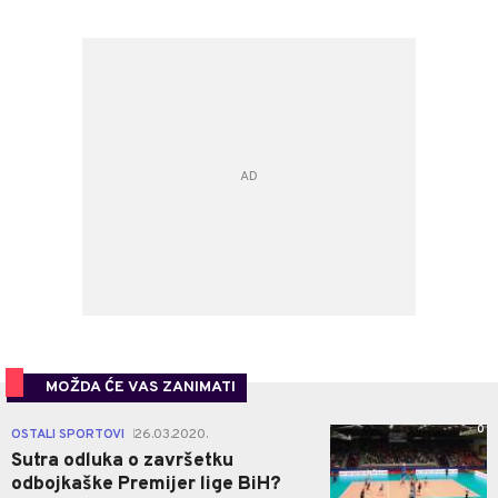
MOŽDA ĆE VAS ZANIMATI
0
OSTALI SPORTOVI
26.03.2020.
|
Sutra odluka o završetku
odbojkaške Premijer lige BiH?