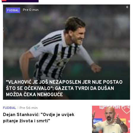
0
Pre 0 min
FUDBAL
"VLAHOVIĆ JE JOŠ NEZAPOSLEN JER NIJE POSTAO
ŠTO SE OČEKIVALO": GAZETA TVRDI DA DUŠAN
MOŽDA ČEKA NEMOGUĆE
0
FUDBAL
Pre 56 min
|
Dejan Stanković: "Ovdje je uvijek
pitanje života i smrti"