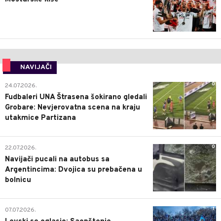
NAVIJAČI
0
24.07.2026.
Fudbaleri UNA Štrasena šokirano gledali
Grobare: Nevjerovatna scena na kraju
utakmice Partizana
0
22.07.2026.
Navijači pucali na autobus sa
Argentincima: Dvojica su prebačena u
bolnicu
1
07.07.2026.