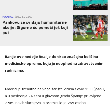
0
FUDBAL
26.03.2020.
|
Pankovu se sviđaju humanitarne
akcije: Sigurno ću pomoći još koji
put
Ranije ove nedelje Real je donirao značajnu količinu
medicinske opreme, koja je neophodna zdravstvenim
radnicima.
Madrid je trenutno najveće žarište virusa Covid 19 u Španiji,
a u poslednja 24 sata u glavnom gradu Španije prijavljeno
2.569 novih slucajeva, a preminulo je 265 osoba.