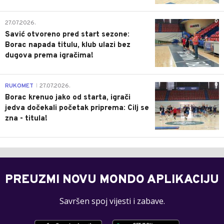
0
27.07.2026.
Savić otvoreno pred start sezone:
Borac napada titulu, klub ulazi bez
dugova prema igračima!
0
RUKOMET
27.07.2026.
|
Borac krenuo jako od starta, igrači
jedva dočekali početak priprema: Cilj se
zna - titula!
PREUZMI NOVU MONDO APLIKACIJU
Savršen spoj vijesti i zabave.