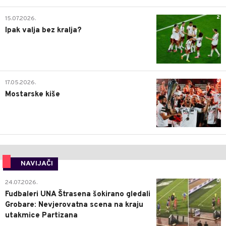
2
15.07.2026.
Ipak valja bez kralja?
0
17.05.2026.
Mostarske kiše
NAVIJAČI
0
24.07.2026.
Fudbaleri UNA Štrasena šokirano gledali
Grobare: Nevjerovatna scena na kraju
utakmice Partizana