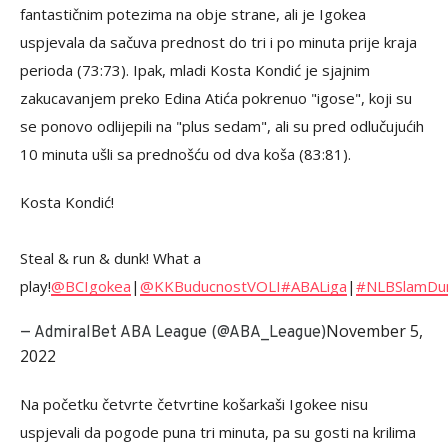
fantastičnim potezima na obje strane, ali je Igokea
uspjevala da sačuva prednost do tri i po minuta prije kraja
perioda (73:73). Ipak, mladi Kosta Kondić je sjajnim
zakucavanjem preko Edina Atića pokrenuo "igose", koji su
se ponovo odlijepili na "plus sedam", ali su pred odlučujućih
10 minuta ušli sa prednošću od dva koša (83:81).
Kosta Kondić!
Steal & run & dunk! What a
play!
@BCIgokea
|
@KKBuducnostVOLI
#ABALiga
|
#NLBSlamDu
November 5,
— AdmiralBet ABA League (@ABA_League)
2022
Na početku četvrte četvrtine košarkaši Igokee nisu
uspjevali da pogode puna tri minuta, pa su gosti na krilima