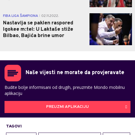
0
FIBA LIGA ŠAMPIONA
02.11.2022.
|
Nastavlja se paklen raspored
Igokee m:tel: U Laktaše stiže
Bilbao, Bajića brine umor
Naše vijesti ne morate da provjeravate
Budite bolje informisani od drugih, preuzmite Mondo mobilnu
aplikaciju
PREUZMI APLIKACIJU
TAGOVI