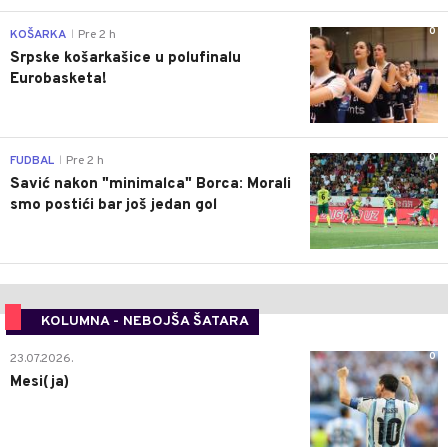
0
KOŠARKA
Pre 2 h
|
Srpske košarkašice u polufinalu
Eurobasketa!
0
FUDBAL
Pre 2 h
|
Savić nakon "minimalca" Borca: Morali
smo postići bar još jedan gol
KOLUMNA - NEBOJŠA ŠATARA
0
23.07.2026.
Mesi(ja)