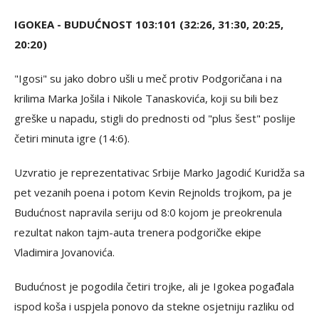
IGOKEA - BUDUĆNOST 103:101 (32:26, 31:30, 20:25,
20:20)
"Igosi" su jako dobro ušli u meč protiv Podgoričana i na
krilima Marka Jošila i Nikole Tanaskovića, koji su bili bez
greške u napadu, stigli do prednosti od "plus šest" poslije
četiri minuta igre (14:6).
Uzvratio je reprezentativac Srbije Marko Jagodić Kuridža sa
pet vezanih poena i potom Kevin Rejnolds trojkom, pa je
Budućnost napravila seriju od 8:0 kojom je preokrenula
rezultat nakon tajm-auta trenera podgoričke ekipe
Vladimira Jovanovića.
Budućnost je pogodila četiri trojke, ali je Igokea pogađala
ispod koša i uspjela ponovo da stekne osjetniju razliku od