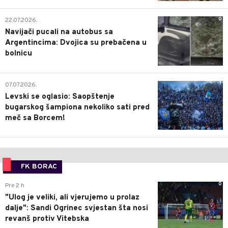
0
22.07.2026.
Navijači pucali na autobus sa
Argentincima: Dvojica su prebačena u
bolnicu
1
07.07.2026.
Levski se oglasio: Saopštenje
bugarskog šampiona nekoliko sati pred
meč sa Borcem!
FK BORAC
0
Pre 2 h
"Ulog je veliki, ali vjerujemo u prolaz
dalje": Sandi Ogrinec svjestan šta nosi
revanš protiv Vitebska