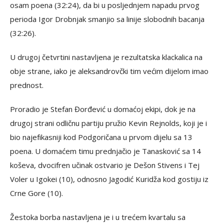
osam poena (32:24), da bi u posljednjem napadu prvog
perioda Igor Drobnjak smanjio sa linije slobodnih bacanja
(32:26).
U drugoj četvrtini nastavljena je rezultatska klackalica na
obje strane, iako je aleksandrovčki tim većim dijelom imao
prednost.
Proradio je Stefan Đorđević u domaćoj ekipi, dok je na
drugoj strani odličnu partiju pružio Kevin Rejnolds, koji je i
bio najefikasniji kod Podgoričana u prvom dijelu sa 13
poena. U domaćem timu prednjačio je Tanasković sa 14
koševa, dvocifren učinak ostvario je Dešon Stivens i Tej
Voler u Igokei (10), odnosno Jagodić Kuridža kod gostiju iz
Crne Gore (10).
Žestoka borba nastavljena je i u trećem kvartalu sa