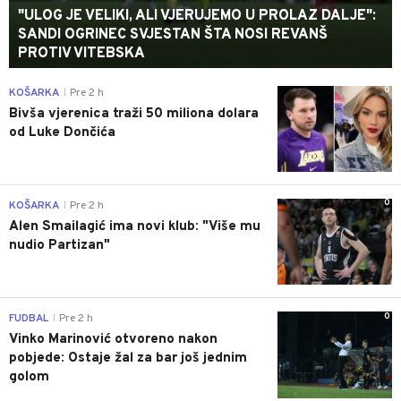
"ULOG JE VELIKI, ALI VJERUJEMO U PROLAZ DALJE":
SANDI OGRINEC SVJESTAN ŠTA NOSI REVANŠ
PROTIV VITEBSKA
0
KOŠARKA
Pre 2 h
|
Bivša vjerenica traži 50 miliona dolara
od Luke Dončića
0
KOŠARKA
Pre 2 h
|
Alen Smailagić ima novi klub: "Više mu
nudio Partizan"
0
FUDBAL
Pre 2 h
|
Vinko Marinović otvoreno nakon
pobjede: Ostaje žal za bar još jednim
golom