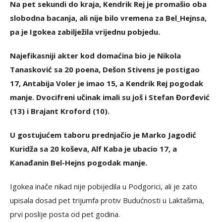
Na pet sekundi do kraja, Kendrik Rej je promašio oba
slobodna bacanja, ali nije bilo vremena za Bel_Hejnsa,
pa je Igokea zabilježila vrijednu pobjedu.
Najefikasniji akter kod domaćina bio je Nikola
Tanasković sa 20 poena, Dešon Stivens je postigao
17, Antabija Voler je imao 15, a Kendrik Rej pogodak
manje. Dvocifreni učinak imali su još i Stefan Đorđević
(13) i Brajant Kroford (10).
U gostujućem taboru prednjačio je Marko Jagodić
Kuridža sa 20 koševa, Alf Kaba je ubacio 17, a
Kanađanin Bel-Hejns pogodak manje.
Igokea inače nikad nije pobijedila u Podgorici, ali je zato
upisala dosad pet trijumfa protiv Budućnosti u Laktašima,
prvi poslije posta od pet godina.