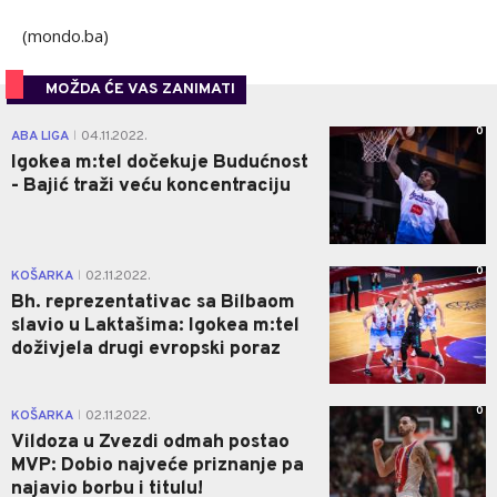
(mondo.ba)
MOŽDA ĆE VAS ZANIMATI
0
ABA LIGA
04.11.2022.
|
Igokea m:tel dočekuje Budućnost
- Bajić traži veću koncentraciju
0
KOŠARKA
02.11.2022.
|
Bh. reprezentativac sa Bilbaom
slavio u Laktašima: Igokea m:tel
doživjela drugi evropski poraz
0
KOŠARKA
02.11.2022.
|
Vildoza u Zvezdi odmah postao
MVP: Dobio najveće priznanje pa
najavio borbu i titulu!