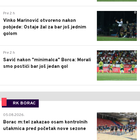
0
Pre 2 h
Vinko Marinović otvoreno nakon
pobjede: Ostaje žal za bar još jednim
golom
0
Pre 2 h
Savić nakon "minimalca" Borca: Morali
smo postići bar još jedan gol
RK BORAC
0
05.08.2026.
Borac m:tel zakazao osam kontrolnih
utakmica pred početak nove sezone