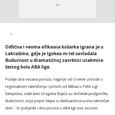
Nebojša
AUTOR
0
Šatara
Odlična i veoma efikasna košarka igrana je u
Laktašima, gdje je Igokea m:tel savladala
Budućnost u dramatičnoj završnici utakmice
šestog kola ABA lige.
Poslije dva vezana poraza, najprije od Crvene zvezde u
regionalnom takmičenju i potom od Bilbaa u FIBA Ligi
šampiona, izabranici Dragana Bajića su dočekali podgoričku
Budućnost, koja poput ekipe iz Aleksandrovca ima identičan
skor - tri pobjede i dva poraza u ABA ligi ove sezone.