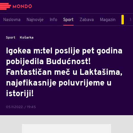
Naslovna
Najnovije
Info
Sport
Zabava
Magazin
M
Sport
Košarka
Igokea m:tel poslije pet godina
pobijedila Budućnost!
Fantastičan meč u Laktašima,
najefikasnije poluvrijeme u
istoriji!
05.11.2022. / 19:45