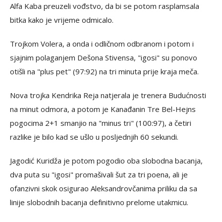
Alfa Kaba preuzeli vođstvo, da bi se potom rasplamsala
bitka kako je vrijeme odmicalo.
Trojkom Volera, a onda i odličnom odbranom i potom i
sjajnim polaganjem Dešona Stivensa, "igosi" su ponovo
otišli na "plus pet" (97:92) na tri minuta prije kraja meča.
Nova trojka Kendrika Reja natjerala je trenera Budućnosti
na minut odmora, a potom je Kanađanin Tre Bel-Hejns
pogocima 2+1 smanjio na "minus tri" (100:97), a četiri
razlike je bilo kad se ušlo u posljednjih 60 sekundi.
Jagodić Kuridža je potom pogodio oba slobodna bacanja,
dva puta su "igosi" promašivali šut za tri poena, ali je
ofanzivni skok osigurao Aleksandrovčanima priliku da sa
linije slobodnih bacanja definitivno prelome utakmicu.