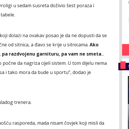
Evroligi u sedam susreta doživio šest poraza i
tabele.
oji dolazi na ovakav posao je da ne dopusti da se
čne od sitnica, a đavo se krije u sitnicama.
Ako
a, pa razdvojenu garnituru, pa vam ne smeta
...
o počne da nagriza cijeli sistem. U tom dijelu nema
a i tako mora da bude u sportu", dodao je
mladog trenera.
jnošću rasporeda, mada nisam čovjek koji misli da