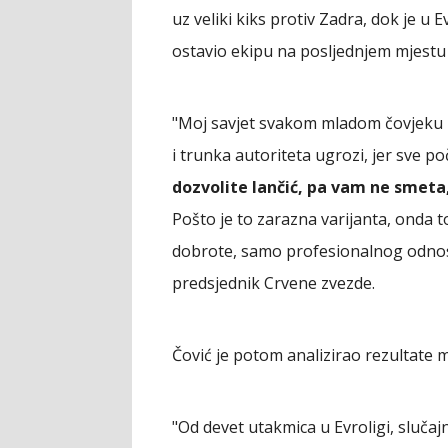
uz veliki kiks protiv Zadra, dok je u 
ostavio ekipu na posljednjem mjestu 
"Moj savjet svakom mladom čovjeku k
i trunka autoriteta ugrozi, jer sve po
dozvolite lančić, pa vam ne smet
Pošto je to zarazna varijanta, onda t
dobrote, samo profesionalnog odnos
predsjednik Crvene zvezde.
Čović je potom analizirao rezultate 
"Od devet utakmica u Evroligi, sluča