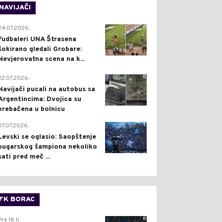
NAVIJAČI
0
24.07.2026.
Fudbaleri UNA Štrasena
šokirano gledali Grobare:
Nevjerovatna scena na k...
0
22.07.2026.
Navijači pucali na autobus sa
Argentincima: Dvojica su
prebačena u bolnicu
1
07.07.2026.
Levski se oglasio: Saopštenje
bugarskog šampiona nekoliko
sati pred meč ...
FK BORAC
0
Pre 18 h