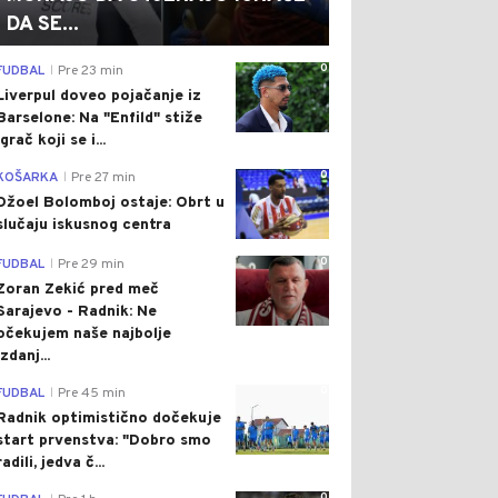
DA SE...
0
FUDBAL
Pre 23 min
|
Liverpul doveo pojačanje iz
Barselone: Na "Enfild" stiže
igrač koji se i...
0
KOŠARKA
Pre 27 min
|
Džoel Bolomboj ostaje: Obrt u
slučaju iskusnog centra
0
FUDBAL
Pre 29 min
|
Zoran Zekić pred meč
Sarajevo - Radnik: Ne
očekujem naše najbolje
izdanj...
0
FUDBAL
Pre 45 min
|
Radnik optimistično dočekuje
start prvenstva: "Dobro smo
radili, jedva č...
0