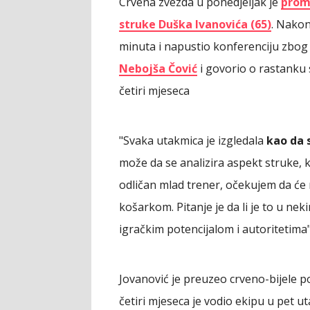
Crvena zvezda u ponedjeljak je
prom
struke Duška Ivanovića (65)
. Nakon
minuta i napustio konferenciju zbog 
Nebojša Čović
i govorio o rastanku
četiri mjeseca
"Svaka utakmica je izgledala
kao da 
može da se analizira aspekt struke, k
odličan mlad trener, očekujem da će na
košarkom. Pitanje je da li je to u n
igračkim potencijalom i autoritetima",
Jovanović je preuzeo crveno-bijele p
četiri mjeseca je vodio ekipu u pet ut