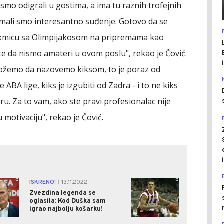
 smo odigrali u gostima, a ima tu raznih trofejnih
 Imali smo interesantno suđenje. Gotovo da se
takmicu sa Olimpijakosom na pripremama kao
ite da nismo amateri u ovom poslu", rekao je Čović.
 možemo da nazovemo kiksom, to je poraz od
ABA lige, kiks je izgubiti od Zadra - i to ne kiks
u. Za to vam, ako ste pravi profesionalac nije
motivaciju", rekao je Čović.
0
0
ISKRENO!
13.11.2022.
|
Zvezdina legenda se
oglasila: Kod Duška sam
igrao najbolju košarku!