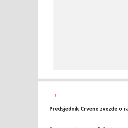
Goran
AUTOR
1
Arbutina
Predsjednik Crvene zvezde o 