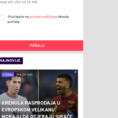
smije biti više od 25 MB.
Pristajete na
pravila korišćenja
Mondo
portala.
POŠALJI
NAJNOVIJE
0
Pre 20 min
FUDBAL
KRENULA RASPRODAJA U
EVROPSKOM VELIKANU:
MORAJU DA OTJERAJU IGRAČE