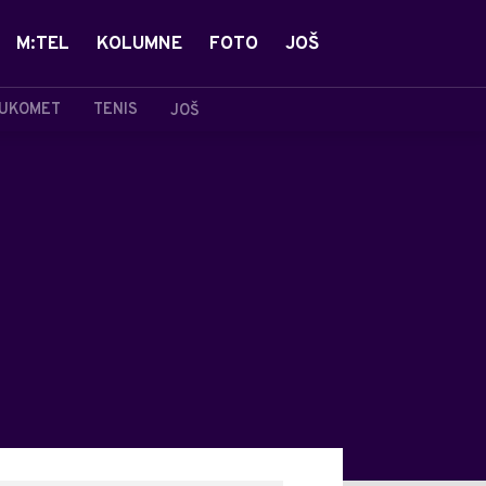
M:TEL
KOLUMNE
FOTO
JOŠ
UKOMET
TENIS
JOŠ