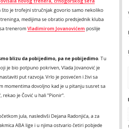
ovisala novog trenera, crnogorskog šefa
 što je trofejni stručnjak govorio samo nekoliko
treninga, medijima se obratio predsjednik kluba
 sa trenerom
Vladimirom Jovanovićem
poslije
smo blizu da pobijedimo, pa ne pobijedimo
. Tu
oji je bio potpuno pokriven, Vlada Jovanović je
staviti put razvoja. Vrlo je posvećen i živi sa
ekim momentima dovoljno kad je u pitanju susret sa
 rekao je Čović u hali "Pionir".
očetkom jula, nasledivši Dejana Radonjića, a za
akmica ABA lige i u njima ostvario četiri pobjede