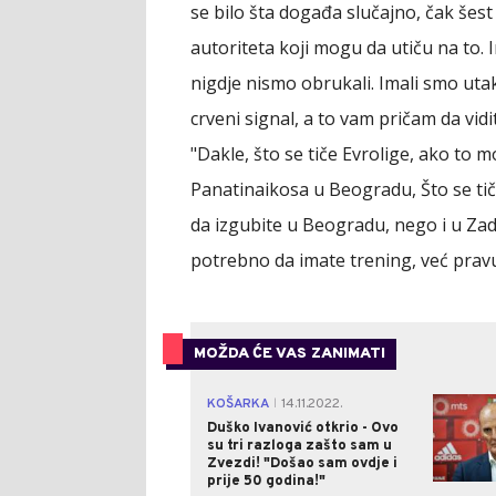
se bilo šta događa slučajno, čak šest
autoriteta koji mogu da utiču na to.
nigdje nismo obrukali. Imali smo u
crveni signal, a to vam pričam da vid
"Dakle, što se tiče Evrolige, ako to
Panatinaikosa u Beogradu, Što se tiče 
da izgubite u Beogradu, nego i u Zadr
potrebno da imate trening, već pravu 
MOŽDA ĆE VAS ZANIMATI
KOŠARKA
14.11.2022.
|
Duško Ivanović otkrio - Ovo
su tri razloga zašto sam u
Zvezdi! "Došao sam ovdje i
prije 50 godina!"