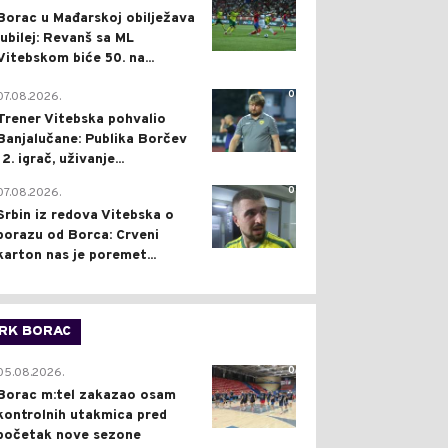
Borac u Mađarskoj obilježava
jubilej: Revanš sa ML
Vitebskom biće 50. na...
0
07.08.2026.
Trener Vitebska pohvalio
Banjalučane: Publika Borčev
12. igrač, uživanje...
0
07.08.2026.
Srbin iz redova Vitebska o
porazu od Borca: Crveni
karton nas je poremet...
RK BORAC
0
05.08.2026.
Borac m:tel zakazao osam
kontrolnih utakmica pred
početak nove sezone