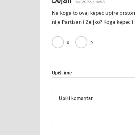
Dejan
14.11.2022. / 18:55
Na koga to ovaj kepec upire prstom
nije Partizan i Zeljko? Koga kepec i
0
0
Upiši ime