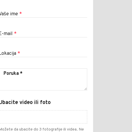
Vaše ime
*
E-mail
*
Lokacija
*
Ubacite video ili foto
Možete da ubacite do 3 fotografije ili videa. Ne