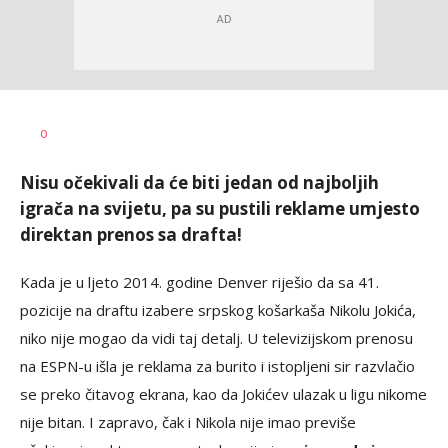
0
Nisu očekivali da će biti jedan od najboljih
igrača na svijetu, pa su pustili reklame umjesto
direktan prenos sa drafta!
Kada je u ljeto 2014. godine Denver riješio da sa 41.
pozicije na draftu izabere srpskog košarkaša Nikolu Jokića,
niko nije mogao da vidi taj detalj. U televizijskom prenosu
na ESPN-u išla je reklama za burito i istopljeni sir razvlačio
se preko čitavog ekrana, kao da Jokićev ulazak u ligu nikome
nije bitan. I zapravo, čak i Nikola nije imao previše