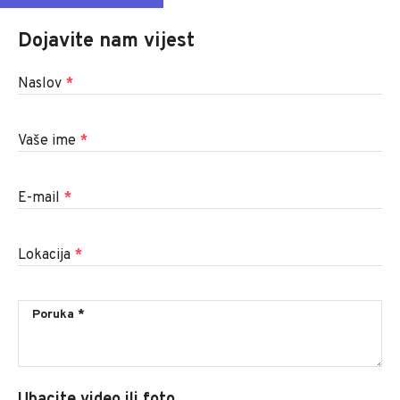
Dojavite nam vijest
Naslov
*
Vaše ime
*
E-mail
*
Lokacija
*
Ubacite video ili foto