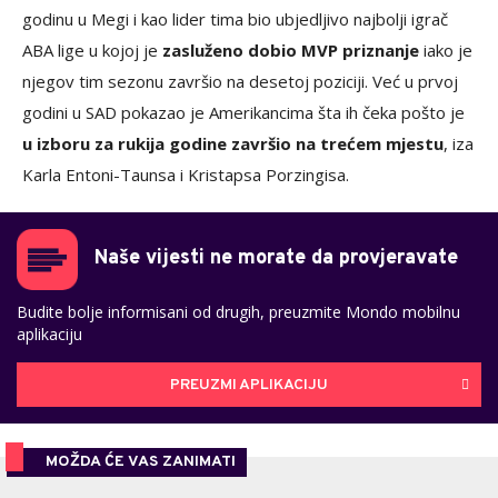
godinu u Megi i kao lider tima bio ubjedljivo najbolji igrač
ABA lige u kojoj je
zasluženo dobio MVP priznanje
iako je
njegov tim sezonu završio na desetoj poziciji. Već u prvoj
godini u SAD pokazao je Amerikancima šta ih čeka pošto je
u izboru za rukija godine završio na trećem mjestu
, iza
Karla Entoni-Taunsa i Kristapsa Porzingisa.
Naše vijesti ne morate da provjeravate
Budite bolje informisani od drugih, preuzmite Mondo mobilnu
aplikaciju
PREUZMI APLIKACIJU
MOŽDA ĆE VAS ZANIMATI