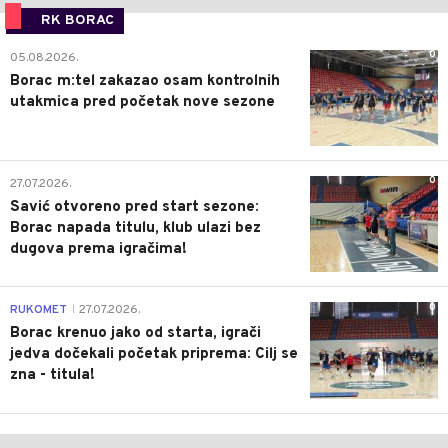
RK BORAC
0
05.08.2026.
Borac m:tel zakazao osam kontrolnih
utakmica pred početak nove sezone
0
27.07.2026.
Savić otvoreno pred start sezone:
Borac napada titulu, klub ulazi bez
dugova prema igračima!
0
RUKOMET
27.07.2026.
|
Borac krenuo jako od starta, igrači
jedva dočekali početak priprema: Cilj se
zna - titula!