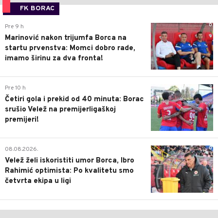
FK BORAC
0
Pre 9 h
Marinović nakon trijumfa Borca na
startu prvenstva: Momci dobro rade,
imamo širinu za dva fronta!
3
Pre 10 h
Četiri gola i prekid od 40 minuta: Borac
srušio Velež na premijerligaškoj
premijeri!
0
08.08.2026.
Velež želi iskoristiti umor Borca, Ibro
Rahimić optimista: Po kvalitetu smo
četvrta ekipa u ligi