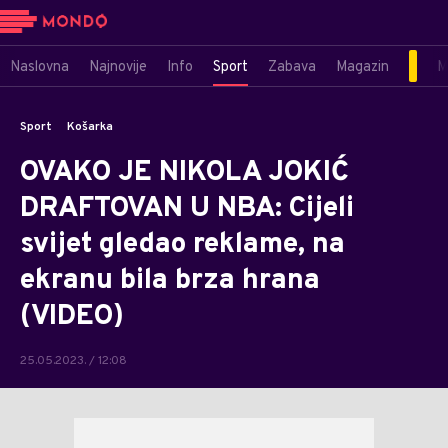
Naslovna
Najnovije
Info
Sport
Zabava
Magazin
M
Sport
Košarka
OVAKO JE NIKOLA JOKIĆ
DRAFTOVAN U NBA: Cijeli
svijet gledao reklame, na
ekranu bila brza hrana
(VIDEO)
25.05.2023. / 12:08