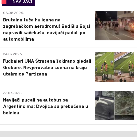
NAVIJAČI
0
08.08.2026.
Brutalna tuča huligana na
zagrebačkom aerodromu! Bed Blu Bojsi
napravili sačekušu, navijači padali po
automobilima
0
24.07.2026.
Fudbaleri UNA Štrasena šokirano gledali
Grobare: Nevjerovatna scena na kraju
utakmice Partizana
0
22.07.2026.
Navijači pucali na autobus sa
Argentincima: Dvojica su prebačena u
bolnicu