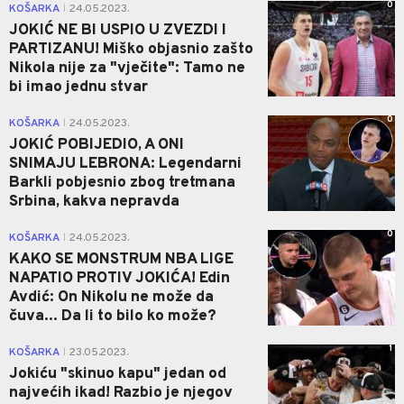
0
KOŠARKA
24.05.2023.
|
JOKIĆ NE BI USPIO U ZVEZDI I
PARTIZANU! Miško objasnio zašto
Nikola nije za "vječite": Tamo ne
bi imao jednu stvar
0
KOŠARKA
24.05.2023.
|
JOKIĆ POBIJEDIO, A ONI
SNIMAJU LEBRONA: Legendarni
Barkli pobjesnio zbog tretmana
Srbina, kakva nepravda
0
KOŠARKA
24.05.2023.
|
KAKO SE MONSTRUM NBA LIGE
NAPATIO PROTIV JOKIĆA! Edin
Avdić: On Nikolu ne može da
čuva... Da li to bilo ko može?
1
KOŠARKA
23.05.2023.
|
Jokiću "skinuo kapu" jedan od
najvećih ikad! Razbio je njegov