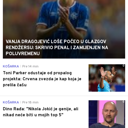
VANJA DRAGOJEVIĆ LOŠE POČEO U GLAZGOV
RENDŽERSU: SKRIVIO PENAL I ZAMIJENJEN NA
POLUVREMENU
0
KOŠARKA
Pre 14 min
|
Toni Parker odustaje od propalog
projekta: Crvena zvezda je kap koja je
prelila čašu
0
KOŠARKA
Pre 18 min
|
Dino Rađa: "Nikola Jokić je genije, ali
nikad neće biti u mojih top 5"