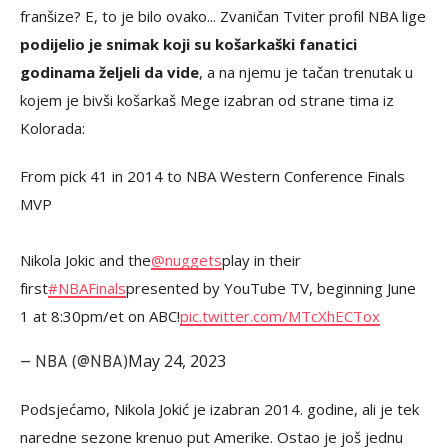
franšize? E, to je bilo ovako... Zvaničan Tviter profil NBA lige
podijelio je snimak koji su košarkaški fanatici
godinama željeli da vide
, a na njemu je tačan trenutak u
kojem je bivši košarkaš Mege izabran od strane tima iz
Kolorada:
From pick 41 in 2014 to NBA Western Conference Finals
MVP
Nikola Jokic and the
@nuggets
play in their
first
#NBAFinals
presented by YouTube TV, beginning June
1 at 8:30pm/et on ABC!
pic.twitter.com/MTcXhECTox
May 24, 2023
— NBA (@NBA)
Podsjećamo, Nikola Jokić je izabran 2014. godine, ali je tek
naredne sezone krenuo put Amerike. Ostao je još jednu