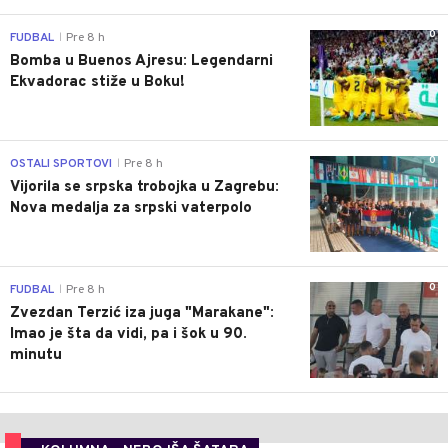
0
FUDBAL
Pre 8 h
|
Bomba u Buenos Ajresu: Legendarni
Ekvadorac stiže u Boku!
0
OSTALI SPORTOVI
Pre 8 h
|
Vijorila se srpska trobojka u Zagrebu:
Nova medalja za srpski vaterpolo
0
FUDBAL
Pre 8 h
|
Zvezdan Terzić iza juga "Marakane":
Imao je šta da vidi, pa i šok u 90.
minutu