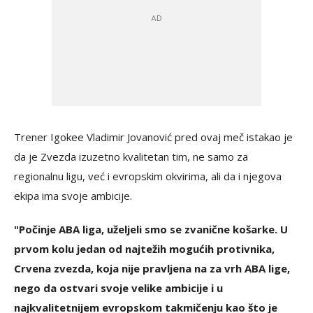
Trener Igokee Vladimir Jovanović pred ovaj meč istakao je
da je Zvezda izuzetno kvalitetan tim, ne samo za
regionalnu ligu, već i evropskim okvirima, ali da i njegova
ekipa ima svoje ambicije.
"Počinje ABA liga, uželjeli smo se zvanične košarke. U
prvom kolu jedan od najtežih mogućih protivnika,
Crvena zvezda, koja nije pravljena na za vrh ABA lige,
nego da ostvari svoje velike ambicije i u
najkvalitetnijem evropskom takmičenju kao što je