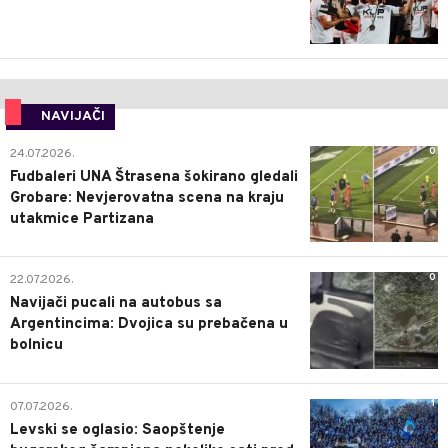
NAVIJAČI
0
24.07.2026.
Fudbaleri UNA Štrasena šokirano gledali
Grobare: Nevjerovatna scena na kraju
utakmice Partizana
0
22.07.2026.
Navijači pucali na autobus sa
Argentincima: Dvojica su prebačena u
bolnicu
1
07.07.2026.
Levski se oglasio: Saopštenje