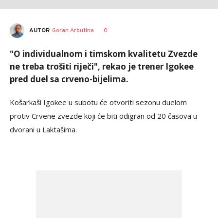
AUTOR
Goran Arbutina
0
"O individualnom i timskom kvalitetu Zvezde
ne treba trošiti riječi", rekao je trener Igokee
pred duel sa crveno-bijelima.
Košarkaši Igokee u subotu će otvoriti sezonu duelom
protiv Crvene zvezde koji će biti odigran od 20 časova u
dvorani u Laktašima.