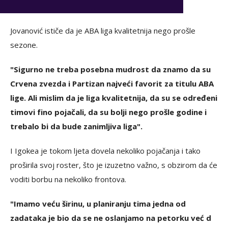
Jovanović ističe da je ABA liga kvalitetnija nego prošle
sezone.
"Sigurno ne treba posebna mudrost da znamo da su
Crvena zvezda i Partizan najveći favorit za titulu ABA
lige. Ali mislim da je liga kvalitetnija, da su se određeni
timovi fino pojačali, da su bolji nego prošle godine i
trebalo bi da bude zanimljiva liga".
I Igokea je tokom ljeta dovela nekoliko pojačanja i tako
proširila svoj roster, što je izuzetno važno, s obzirom da će
voditi borbu na nekoliko frontova.
"Imamo veću širinu, u planiranju tima jedna od
zadataka je bio da se ne oslanjamo na petorku već d