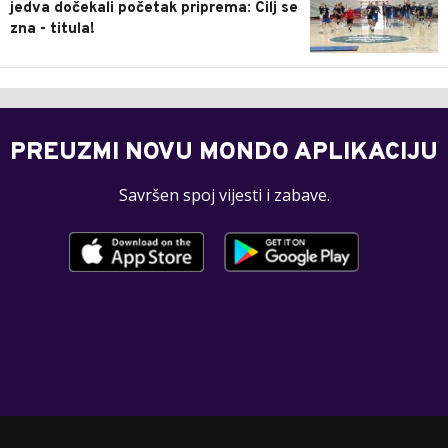
jedva dočekali početak priprema: Cilj se
zna - titula!
PREUZMI NOVU MONDO APLIKACIJU
Savršen spoj vijesti i zabave.