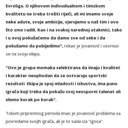
Evroliga. O njihovom indivudualnom i timskom
kvalitetu ne treba trošiti riječi, ali mi imamo svoje
neke adute, svoje ambicije, vjerujemo u naš tim i ovo
što smo radili. Kao i na svakoj narednoj utakmici, tako
i u ovoj pokušaćemo da damo sve od sebe i da
pokušamo da pobijedimo",
rekao je Jovanović i osvrnuo
se na svoju ekipu.
"Ovo je grupa momaka selektirana da imaju i kvalitet
i karakter neophodan da se ostvaruju sportski
rezultati. Ekipa je spoj mladosti i iskustva, ima puno
igrača koji treba da pokažu svoj neosporni talenat ali
idemo korak po korak".
Tokom pripremnog perioda imao je Jovanović problema sa
povredama svojih igrača, ali je to sada iza "igosa".