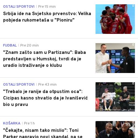
0
OSTALI SPORTOVI
Pre 15 min
|
Srbija ide na Svjetsko prvenstvo: Velika
pobjeda rukometaša u "Pioniru"
0
FUDBAL
Pre 20 min
|
"Znam zašto sam u Partizanu": Baba
predstavljen u Humskoj, tvrdi da je
uradio istraživanje o klubu
0
OSTALI SPORTOVI
Pre 43 min
|
"Trebalo je ranije da otpustim oca":
Cicipas kasno shvatio da je Ivanišević
bio u pravu
0
KOŠARKA
Pre 1 h
|
"Čekajte, nisam tako mislio": Toni
Parker napravio novi skandal, pa se