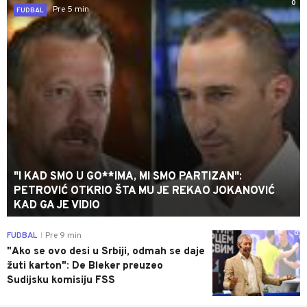
0
Pre 5 min
FUDBAL
"I KAD SMO U GO**IMA, MI SMO PARTIZAN":
PETROVIĆ OTKRIO ŠTA MU JE REKAO JOKANOVIĆ
KAD GA JE VIDIO
0
FUDBAL
Pre 9 min
|
"Ako se ovo desi u Srbiji, odmah se daje
žuti karton": De Bleker preuzeo
Sudijsku komisiju FSS