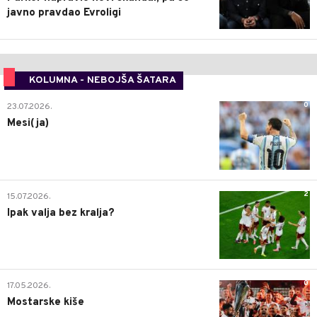
javno pravdao Evroligi
KOLUMNA - NEBOJŠA ŠATARA
0
23.07.2026.
Mesi(ja)
2
15.07.2026.
Ipak valja bez kralja?
0
17.05.2026.
Mostarske kiše