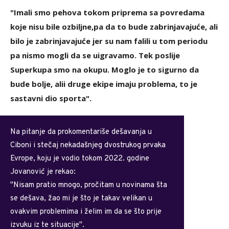
"Imali smo pehova tokom priprema sa povredama
koje nisu bile ozbiljne,pa da to bude zabrinjavajuće, ali
bilo je zabrinjavajuće jer su nam falili u tom periodu
pa nismo mogli da se uigravamo. Tek poslije
Superkupa smo na okupu. Moglo je to sigurno da
bude bolje, alii druge ekipe imaju problema, to je
sastavni dio sporta".
Na pitanje da prokomentariše dešavanja u
Ciboni i stečaj nekadašnjeg dvostrukog prvaka
Evrope, koju je vodio tokom 2022. godine
Jovanović je rekao:
"Nisam pratio mnogo, pročitam u novinama šta
se dešava, žao mi je što je takav velikan u
ovakvim problemima i želim im da se što prije
izvuku iz te situacije".