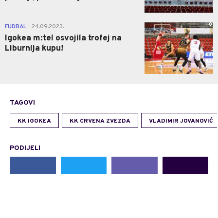
0
FUDBAL
24.09.2023.
|
Igokea m:tel osvojila trofej na
Liburnija kupu!
TAGOVI
KK IGOKEA
KK CRVENA ZVEZDA
VLADIMIR JOVANOVIĆ
PODIJELI