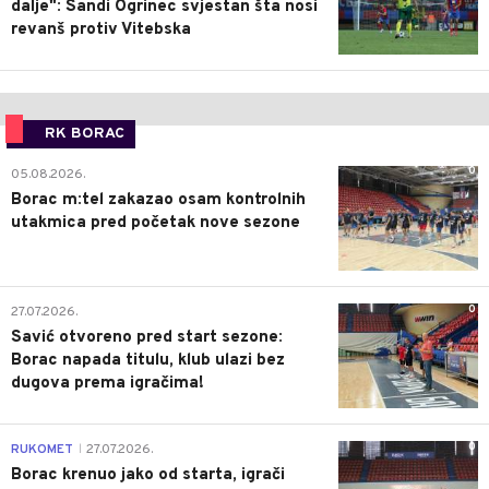
dalje": Sandi Ogrinec svjestan šta nosi
revanš protiv Vitebska
RK BORAC
0
05.08.2026.
Borac m:tel zakazao osam kontrolnih
utakmica pred početak nove sezone
0
27.07.2026.
Savić otvoreno pred start sezone:
Borac napada titulu, klub ulazi bez
dugova prema igračima!
0
RUKOMET
27.07.2026.
|
Borac krenuo jako od starta, igrači