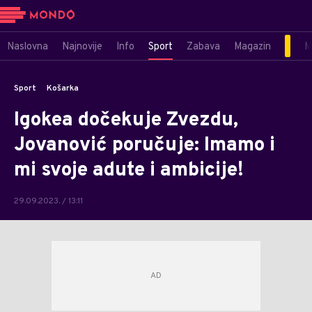
Naslovna
Najnovije
Info
Sport
Zabava
Magazin
M
Sport
Košarka
Igokea dočekuje Zvezdu,
Jovanović poručuje: Imamo i
mi svoje adute i ambicije!
29.09.2023. / 13:11