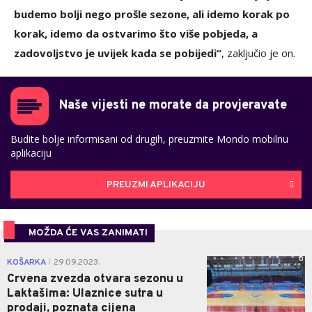
budemo bolji nego prošle sezone, ali idemo korak po
korak, idemo da ostvarimo što više pobjeda, a
zadovoljstvo je uvijek kada se pobijedi“
, zaključio je on.
Naše vijesti ne morate da provjeravate
Budite bolje informisani od drugih, preuzmite Mondo mobilnu
aplikaciju
PREUZMI APLIKACIJU
MOŽDA ĆE VAS ZANIMATI
0
KOŠARKA
29.09.2023.
|
Crvena zvezda otvara sezonu u
Laktašima: Ulaznice sutra u
prodaji, poznata cijena