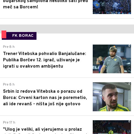
bugarskog šampiona nekoliko sati pred
meč sa Borcem!
FK BORAC
0
Pre 8 h
Trener Vitebska pohvalio Banjalučane:
Publika Borčev 12. igrač, uživanje je
igrati u ovakvom ambijentu
0
Pre 8 h
Srbin iz redova Vitebska o porazu od
Borca: Crveni karton nas je poremetio,
ali ide revanš - ništa još nije gotovo
0
Pre 17 h
"Ulog je veliki, ali vjerujemo u prolaz