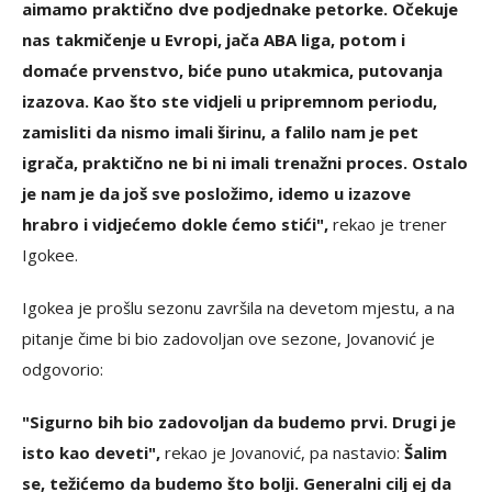
aimamo praktično dve podjednake petorke. Očekuje
nas takmičenje u Evropi, jača ABA liga, potom i
domaće prvenstvo, biće puno utakmica, putovanja
izazova. Kao što ste vidjeli u pripremnom periodu,
zamisliti da nismo imali širinu, a falilo nam je pet
igrača, praktično ne bi ni imali trenažni proces. Ostalo
je nam je da još sve posložimo, idemo u izazove
hrabro i vidjećemo dokle ćemo stići",
rekao je trener
Igokee.
Igokea je prošlu sezonu završila na devetom mjestu, a na
pitanje čime bi bio zadovoljan ove sezone, Jovanović je
odgovorio:
"Sigurno bih bio zadovoljan da budemo prvi. Drugi je
isto kao deveti",
rekao je Jovanović, pa nastavio:
Šalim
se, težićemo da budemo što bolji. Generalni cilj ej da