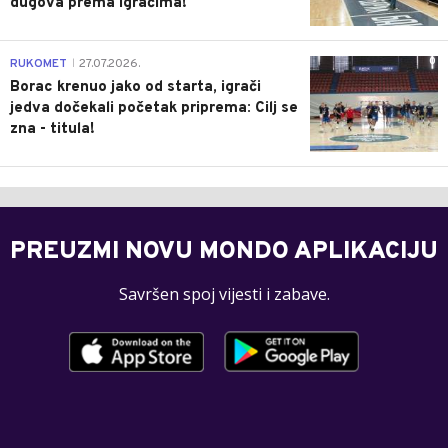
dugova prema igračima!
0
RUKOMET
27.07.2026.
|
Borac krenuo jako od starta, igrači
jedva dočekali početak priprema: Cilj se
zna - titula!
PREUZMI NOVU MONDO APLIKACIJU
Savršen spoj vijesti i zabave.