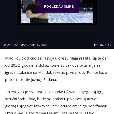
POGLEDAJ SLIKE
IZVOR: ARENASPORT/PRINTSCREEN
Br. slika: 12
Mladi Jović odlično se razvija u dresu Majami Hita, čiji je član
od 2022. godine, a dokaz tome su čak dva priznanja za
igrača utakmice na Mundobasketu, prvo protiv Portorika, a
potom i protiv Južnog Sudana.
"Prestigao je sve ostale za sada! Uživam u njegovoj igri,
stručni štab uživa, bude se stalno u pola pet ujutro da
gledaju njegove utakmice i navijači Majamija ga podržavaju.
Uzbudljivo je što fanovi Majami Hita prate Svjetsko