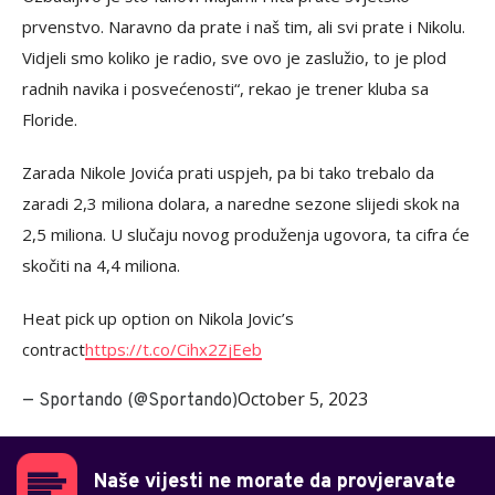
prvenstvo. Naravno da prate i naš tim, ali svi prate i Nikolu.
Vidjeli smo koliko je radio, sve ovo je zaslužio, to je plod
radnih navika i posvećenosti“, rekao je trener kluba sa
Floride.
Zarada Nikole Jovića prati uspjeh, pa bi tako trebalo da
zaradi 2,3 miliona dolara, a naredne sezone slijedi skok na
2,5 miliona. U slučaju novog produženja ugovora, ta cifra će
skočiti na 4,4 miliona.
Heat pick up option on Nikola Jovic’s
contract
https://t.co/Cihx2ZjEeb
October 5, 2023
— Sportando (@Sportando)
Naše vijesti ne morate da provjeravate