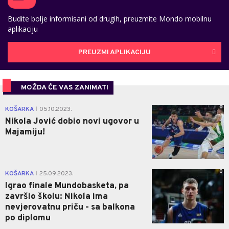
Budite bolje informisani od drugih, preuzmite Mondo mobilnu
aplikaciju
PREUZMI APLIKACIJU
MOŽDA ĆE VAS ZANIMATI
0
KOŠARKA
05.10.2023.
|
Nikola Jović dobio novi ugovor u
Majamiju!
0
KOŠARKA
25.09.2023.
|
Igrao finale Mundobasketa, pa
završio školu: Nikola ima
nevjerovatnu priču - sa balkona
po diplomu