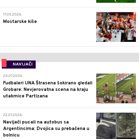
0
17.05.2026.
Mostarske kiše
NAVIJAČI
0
24.07.2026.
Fudbaleri UNA Štrasena šokirano gledali
Grobare: Nevjerovatna scena na kraju
utakmice Partizana
0
22.07.2026.
Navijači pucali na autobus sa
Argentincima: Dvojica su prebačena u
bolnicu