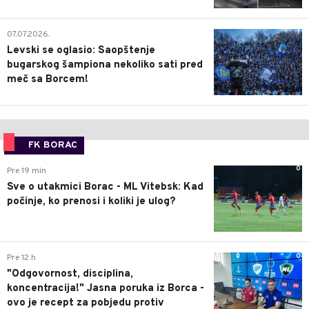
1
07.07.2026.
Levski se oglasio: Saopštenje
bugarskog šampiona nekoliko sati pred
meč sa Borcem!
FK BORAC
0
Pre 19 min
Sve o utakmici Borac - ML Vitebsk: Kad
počinje, ko prenosi i koliki je ulog?
0
Pre 12 h
"Odgovornost, disciplina,
koncentracija!" Jasna poruka iz Borca -
ovo je recept za pobjedu protiv