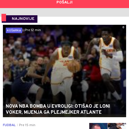
POŠALJI
NAJNOVIJE
0
Pre 12 min
KOŠARKA
NOVA NBA BOMBA U EVROLIGI: OTIŠAO JE LONI
VOKER, MIJENJA GA PLEJMEJKER ATLANTE
0
FUDBAL
Pre 15 min
|