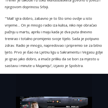
Trener je takođe i u toku Mundobasketa govorio o Joviću i
njegovom doprinosu Srbiji.
"‘Mali’ igra dobro, zabavno je to što smo ovdje u isto
vrijeme… On je mnogo radio iza kulisa, niko nije obraćao
pažnju u martu, aprilu i maju kada je dva puta dnevno
trenirao i totalno promijenio svoje tijelo. Sada je potpuno
zdrav. Radio je mnogo, napredovao i pripremio se za bitno
ljeto. Prvo je išao na Ljetnu ligu u Sakramentu i Vegasu gdje
je igrao jako dobro, a imaće priliku da se bori za mjesto u
sastavu i minute u Majamiju“, izjavio je Spolstra.