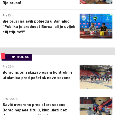
Bjelorusa!
0
Pre 13 h
Bjelorusi najavili pobjedu u Banjaluci:
"Publika je prednost Borca, ali je uvijek
cilj trijumf!"
RK BORAC
0
Pre 23 h
Borac m:tel zakazao osam kontrolnih
utakmica pred početak nove sezone
0
27.07.2026.
Savić otvoreno pred start sezone:
Borac napada titulu, klub ulazi bez