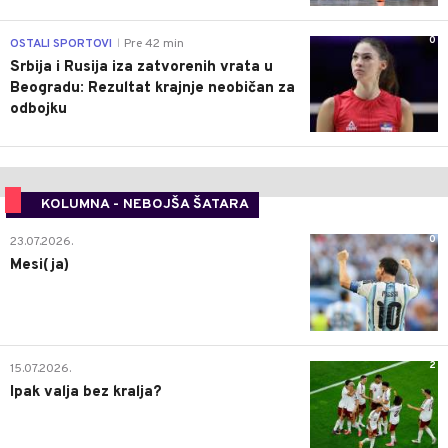
0
OSTALI SPORTOVI
Pre 42 min
|
Srbija i Rusija iza zatvorenih vrata u
Beogradu: Rezultat krajnje neobičan za
odbojku
KOLUMNA - NEBOJŠA ŠATARA
0
23.07.2026.
Mesi(ja)
2
15.07.2026.
Ipak valja bez kralja?