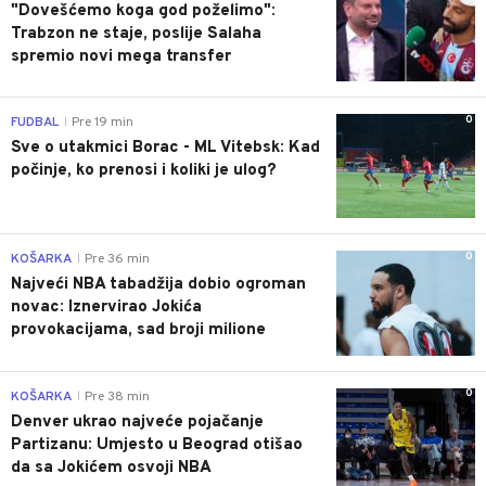
"Dovešćemo koga god poželimo":
Trabzon ne staje, poslije Salaha
spremio novi mega transfer
0
FUDBAL
Pre 19 min
|
Sve o utakmici Borac - ML Vitebsk: Kad
počinje, ko prenosi i koliki je ulog?
0
KOŠARKA
Pre 36 min
|
Najveći NBA tabadžija dobio ogroman
novac: Iznervirao Jokića
provokacijama, sad broji milione
0
KOŠARKA
Pre 38 min
|
Denver ukrao najveće pojačanje
Partizanu: Umjesto u Beograd otišao
da sa Jokićem osvoji NBA