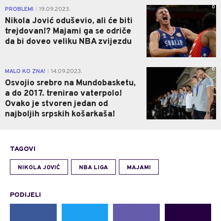
0
PROBLEMI
19.09.2023.
|
Nikola Jović oduševio, ali će biti
trejdovan!? Majami ga se odriče
da bi doveo veliku NBA zvijezdu
0
MALO KO ZNA!
14.09.2023.
|
Osvojio srebro na Mundobasketu,
a do 2017. trenirao vaterpolo!
Ovako je stvoren jedan od
najboljih srpskih košarkaša!
TAGOVI
NIKOLA JOVIĆ
NBA LIGA
MAJAMI
PODIJELI