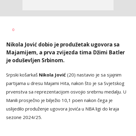
Bojan
AUTOR
0
Jakovljević
Nikola Jović dobio je produžetak ugovora sa
Majamijem, a prva zvijezda tima Džimi Batler
je oduševljen Srbinom.
Srpski košarkaš
Nikola Jović
(20) nastavio je sa sjajnim
partijama u dresu Majami Hita, nakon što je sa Svjetskog
prvenstva sa reprezentacijom osvojio srebrnu medalju. U
Manili prosječno je bilježio 10,1 poen nakon čega je
uslijedilo produženje ugovora Jovića u NBA ligi do kraja
sezone 2024/25.