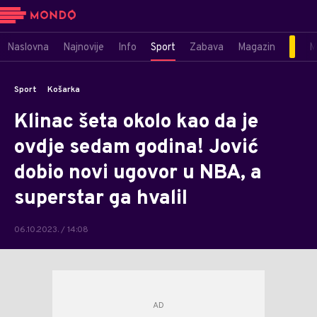
Naslovna
Najnovije
Info
Sport
Zabava
Magazin
M
Sport
Košarka
Klinac šeta okolo kao da je
ovdje sedam godina! Jović
dobio novi ugovor u NBA, a
superstar ga hvaliI
06.10.2023. / 14:08