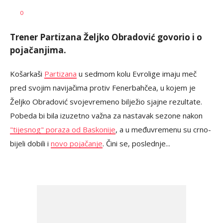
Dragan
AUTOR
0
Šutvić
Trener Partizana Željko Obradović govorio i o
pojačanjima.
Košarkaši
Partizana
u sedmom kolu Evrolige imaju meč
pred svojim navijačima protiv Fenerbahčea, u kojem je
Željko Obradović svojevremeno bilježio sjajne rezultate.
Pobeda bi bila izuzetno važna za nastavak sezone nakon
"tijesnog" poraza od Baskonije
, a u međuvremenu su crno-
bijeli dobili i
novo pojačanje
. Čini se, poslednje...