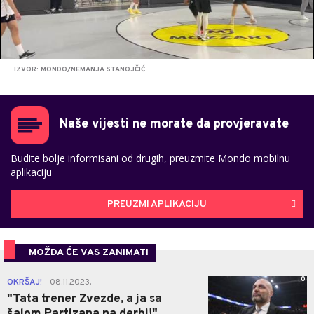
IZVOR: MONDO/NEMANJA STANOJČIĆ
Naše vijesti ne morate da provjeravate
Budite bolje informisani od drugih, preuzmite Mondo mobilnu
aplikaciju
PREUZMI APLIKACIJU
MOŽDA ĆE VAS ZANIMATI
0
OKRŠAJ!
08.11.2023.
|
"Tata trener Zvezde, a ja sa