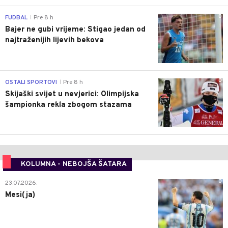
0
FUDBAL
Pre 8 h
|
Bajer ne gubi vrijeme: Stigao jedan od
najtraženijih lijevih bekova
0
OSTALI SPORTOVI
Pre 8 h
|
Skijaški svijet u nevjerici: Olimpijska
šampionka rekla zbogom stazama
KOLUMNA - NEBOJŠA ŠATARA
0
23.07.2026.
Mesi(ja)