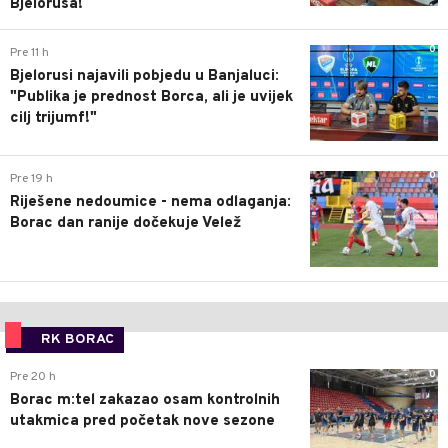
Bjelorusa!
0
Pre 11 h
Bjelorusi najavili pobjedu u Banjaluci:
"Publika je prednost Borca, ali je uvijek
cilj trijumf!"
0
Pre 19 h
Riješene nedoumice - nema odlaganja:
Borac dan ranije dočekuje Velež
RK BORAC
0
Pre 20 h
Borac m:tel zakazao osam kontrolnih
utakmica pred početak nove sezone