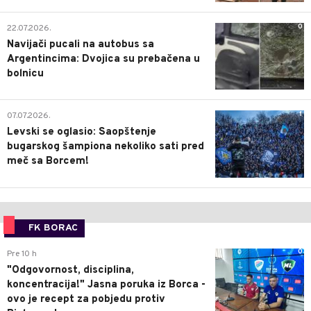
0
22.07.2026.
Navijači pucali na autobus sa
Argentincima: Dvojica su prebačena u
bolnicu
1
07.07.2026.
Levski se oglasio: Saopštenje
bugarskog šampiona nekoliko sati pred
meč sa Borcem!
FK BORAC
0
Pre 10 h
"Odgovornost, disciplina,
koncentracija!" Jasna poruka iz Borca -
ovo je recept za pobjedu protiv