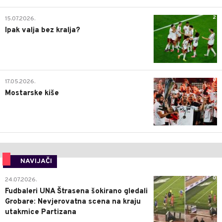
2
15.07.2026.
Ipak valja bez kralja?
0
17.05.2026.
Mostarske kiše
NAVIJAČI
0
24.07.2026.
Fudbaleri UNA Štrasena šokirano gledali
Grobare: Nevjerovatna scena na kraju
utakmice Partizana