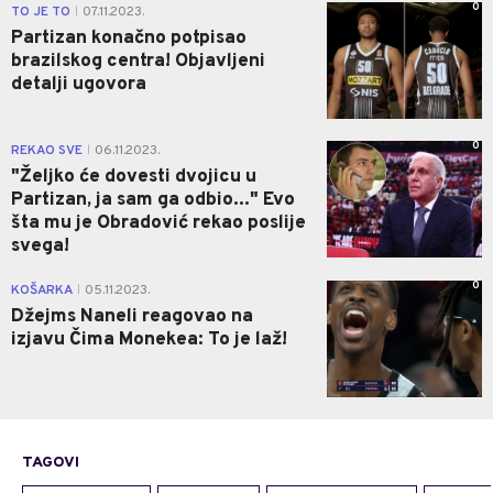
0
TO JE TO
07.11.2023.
|
Partizan konačno potpisao
brazilskog centra! Objavljeni
detalji ugovora
0
REKAO SVE
06.11.2023.
|
"Željko će dovesti dvojicu u
Partizan, ja sam ga odbio..." Evo
šta mu je Obradović rekao poslije
svega!
0
KOŠARKA
05.11.2023.
|
Džejms Naneli reagovao na
izjavu Čima Monekea: To je laž!
TAGOVI