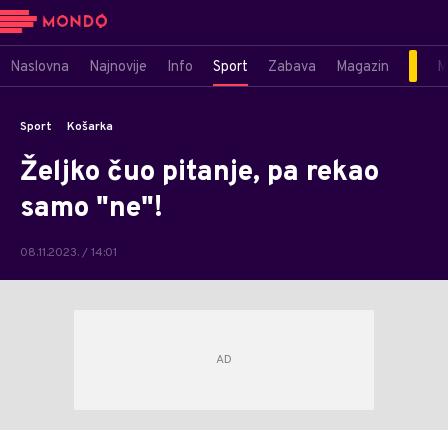
Naslovna
Najnovije
Info
Sport
Zabava
Magazin
M
Sport
Košarka
Željko čuo pitanje, pa rekao
samo "ne"!
08.11.2023. / 14:01