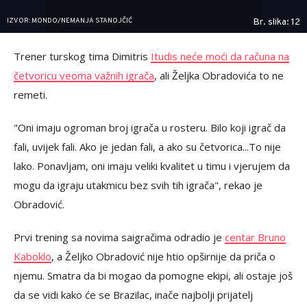
IZVOR: MONDO/NEMANJA STANOJČIĆ
Br. slika: 12
Trener turskog tima Dimitris
Itudis neće moći da računa na
četvoricu veoma važnih igrača
, ali Željka Obradovića to ne
remeti.
"Oni imaju ogroman broj igrača u rosteru. Bilo koji igrač da
fali, uvijek fali. Ako je jedan fali, a ako su četvorica...To nije
lako. Ponavljam, oni imaju veliki kvalitet u timu i vjerujem da
mogu da igraju utakmicu bez svih tih igrača", rekao je
Obradović.
Prvi trening sa novima saigračima odradio je
centar Bruno
Kaboklo
, a Željko Obradović nije htio opširnije da priča o
njemu. Smatra da bi mogao da pomogne ekipi, ali ostaje još
da se vidi kako će se Brazilac, inače najbolji prijatelj