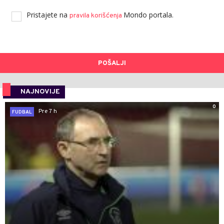
Pristajete na
Mondo portala.
pravila korišćenja
POŠALJI
NAJNOVIJE
0
Pre 7 h
FUDBAL