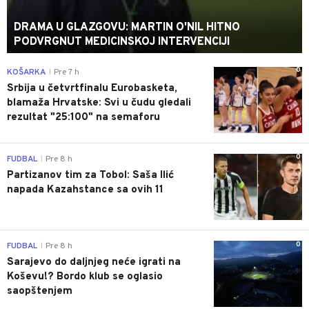
DRAMA U GLAZGOVU: MARTIN O'NIL HITNO
PODVRGNUT MEDICINSKOJ INTERVENCIJI
0
KOŠARKA
Pre 7 h
|
Srbija u četvrtfinalu Eurobasketa,
blamaža Hrvatske: Svi u čudu gledali
rezultat "25:100" na semaforu
0
FUDBAL
Pre 8 h
|
Partizanov tim za Tobol: Saša Ilić
napada Kazahstance sa ovih 11
0
FUDBAL
Pre 8 h
|
Sarajevo do daljnjeg neće igrati na
Koševu!? Bordo klub se oglasio
saopštenjem