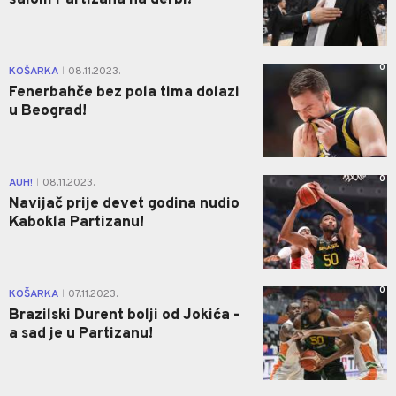
šalom Partizana na derbi!"
0
KOŠARKA
08.11.2023.
|
Fenerbahče bez pola tima dolazi
u Beograd!
0
AUH!
08.11.2023.
|
Navijač prije devet godina nudio
Kabokla Partizanu!
0
KOŠARKA
07.11.2023.
|
Brazilski Durent bolji od Jokića -
a sad je u Partizanu!