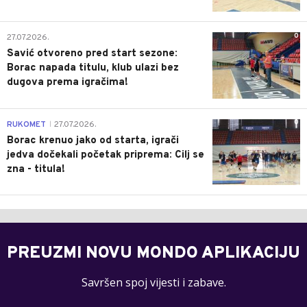
0
27.07.2026.
Savić otvoreno pred start sezone:
Borac napada titulu, klub ulazi bez
dugova prema igračima!
0
RUKOMET
27.07.2026.
|
Borac krenuo jako od starta, igrači
jedva dočekali početak priprema: Cilj se
zna - titula!
PREUZMI NOVU MONDO APLIKACIJU
Savršen spoj vijesti i zabave.