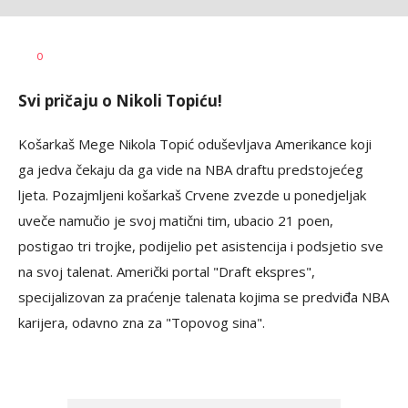
Nebojša
AUTOR
0
Šatara
Svi pričaju o Nikoli Topiću!
Košarkaš Mege Nikola Topić oduševljava Amerikance koji
ga jedva čekaju da ga vide na NBA draftu predstojećeg
ljeta. Pozajmljeni košarkaš Crvene zvezde u ponedjeljak
uveče namučio je svoj matični tim, ubacio 21 poen,
postigao tri trojke, podijelio pet asistencija i podsjetio sve
na svoj talenat. Američki portal "Draft ekspres",
specijalizovan za praćenje talenata kojima se predviđa NBA
karijera, odavno zna za "Topovog sina".