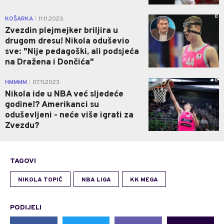
0
KOŠARKA
11.11.2023.
|
Zvezdin plejmejker briljira u
drugom dresu! Nikola oduševio
sve: "Nije pedagoški, ali podsjeća
na Dražena i Dončića"
0
HMMMM
07.11.2023.
|
Nikola ide u NBA već sljedeće
godine!? Amerikanci su
oduševljeni - neće više igrati za
Zvezdu?
TAGOVI
NIKOLA TOPIĆ
NBA LIGA
KK MEGA
PODIJELI