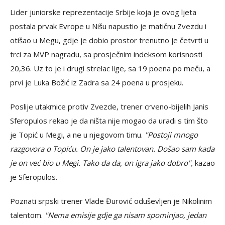
Lider juniorske reprezentacije Srbije koja je ovog ljeta
postala prvak Evrope u Nišu napustio je matičnu Zvezdu i
otišao u Megu, gdje je dobio prostor trenutno je četvrti u
trci za MVP nagradu, sa prosječnim indeksom korisnosti
20,36. Uz to je i drugi strelac lige, sa 19 poena po meču, a
prvi je Luka Božić iz Zadra sa 24 poena u prosjeku.
Poslije utakmice protiv Zvezde, trener crveno-bijelih Janis
Sferopulos rekao je da ništa nije mogao da uradi s tim što
je Topić u Megi, a ne u njegovom timu.
"Postoji mnogo
razgovora o Topiću. On je jako talentovan. Došao sam kada
je on već bio u Megi. Tako da da, on igra jako dobro",
kazao
je Sferopulos.
Poznati srpski trener Vlade Đurović oduševljen je Nikolinim
talentom.
"Nema emisije gdje ga nisam spominjao, jedan