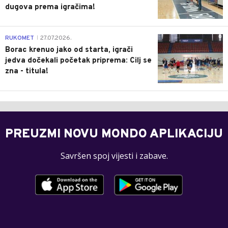
dugova prema igračima!
0
RUKOMET
27.07.2026.
|
Borac krenuo jako od starta, igrači
jedva dočekali početak priprema: Cilj se
zna - titula!
PREUZMI NOVU MONDO APLIKACIJU
Savršen spoj vijesti i zabave.