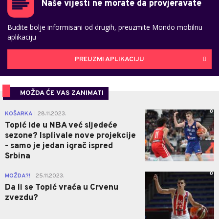
Naše vijesti ne morate da provjeravate
Budite bolje informisani od drugih, preuzmite Mondo mobilnu
aplikaciju
PREUZMI APLIKACIJU
MOŽDA ĆE VAS ZANIMATI
0
KOŠARKA
28.11.2023.
|
Topić ide u NBA već sljedeće
sezone? Isplivale nove projekcije
- samo je jedan igrač ispred
Srbina
0
MOŽDA?!
25.11.2023.
|
Da li se Topić vraća u Crvenu
zvezdu?