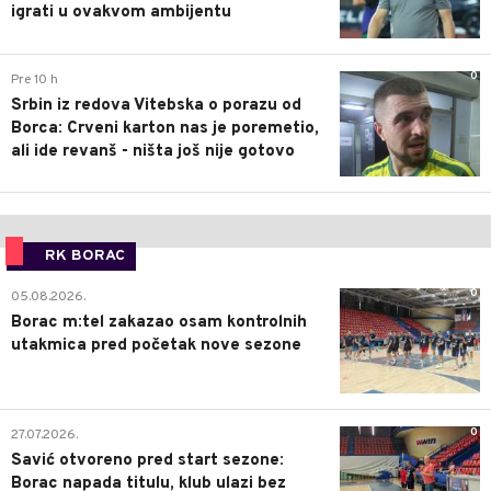
igrati u ovakvom ambijentu
0
Pre 10 h
Srbin iz redova Vitebska o porazu od
Borca: Crveni karton nas je poremetio,
ali ide revanš - ništa još nije gotovo
RK BORAC
0
05.08.2026.
Borac m:tel zakazao osam kontrolnih
utakmica pred početak nove sezone
0
27.07.2026.
Savić otvoreno pred start sezone:
Borac napada titulu, klub ulazi bez