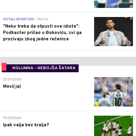
0
OSTALI SPORTOVI
Pre 1 h
|
"Neko treba da otpusti ove idiote":
Podkaster pričao o Đokoviću, svi ga
prozivaju zbog jedne rečenice
KOLUMNA - NEBOJŠA ŠATARA
0
23.07.2026.
Mesi(ja)
2
15.07.2026.
Ipak valja bez kralja?