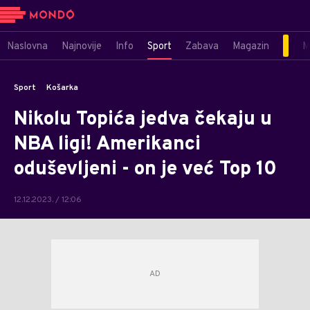
Naslovna
Najnovije
Info
Sport
Zabava
Magazin
M
Sport
Košarka
Nikolu Topića jedva čekaju u
NBA ligi! Amerikanci
oduševljeni - on je već Top 10
12.12.2023. / 12:06