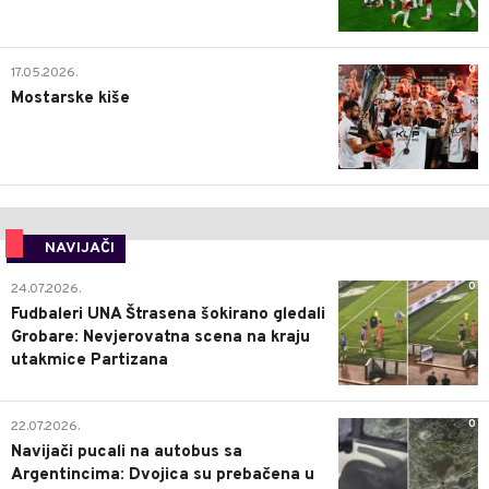
0
17.05.2026.
Mostarske kiše
NAVIJAČI
0
24.07.2026.
Fudbaleri UNA Štrasena šokirano gledali
Grobare: Nevjerovatna scena na kraju
utakmice Partizana
0
22.07.2026.
Navijači pucali na autobus sa
Argentincima: Dvojica su prebačena u