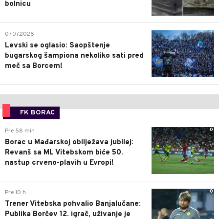
bolnicu
1
07.07.2026.
Levski se oglasio: Saopštenje
bugarskog šampiona nekoliko sati pred
meč sa Borcem!
FK BORAC
0
Pre 58 min
Borac u Mađarskoj obilježava jubilej:
Revanš sa ML Vitebskom biće 50.
nastup crveno-plavih u Evropi!
0
Pre 10 h
Trener Vitebska pohvalio Banjalučane:
Publika Borčev 12. igrač, uživanje je