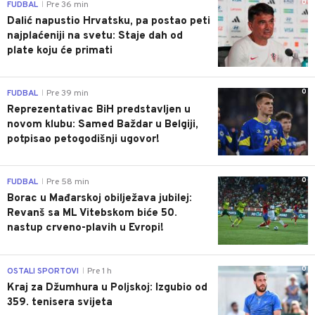
0
FUDBAL
Pre 36 min
|
Dalić napustio Hrvatsku, pa postao peti
najplaćeniji na svetu: Staje dah od
plate koju će primati
0
FUDBAL
Pre 39 min
|
Reprezentativac BiH predstavljen u
novom klubu: Samed Baždar u Belgiji,
potpisao petogodišnji ugovor!
0
FUDBAL
Pre 58 min
|
Borac u Mađarskoj obilježava jubilej:
Revanš sa ML Vitebskom biće 50.
nastup crveno-plavih u Evropi!
0
OSTALI SPORTOVI
Pre 1 h
|
Kraj za Džumhura u Poljskoj: Izgubio od
359. tenisera svijeta