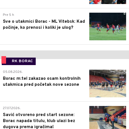
0
Pre 5 h
Sve o utakmici Borac - ML Vitebsk: Kad
počinje, ko prenosi i koliki je ulog?
RK BORAC
0
05.08.2026.
Borac m:tel zakazao osam kontrolnih
utakmica pred početak nove sezone
0
27.07.2026.
Savić otvoreno pred start sezone:
Borac napada titulu, klub ulazi bez
dugova prema igračima!