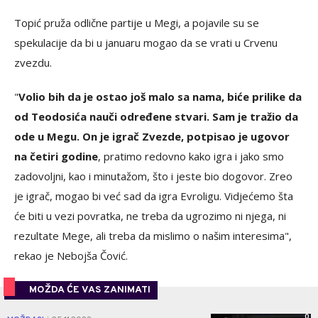
Topić pruža odlične partije u Megi, a pojavile su se
spekulacije da bi u januaru mogao da se vrati u Crvenu
zvezdu.
"
Volio bih da je ostao još malo sa nama, biće prilike da
od Teodosića nauči određene stvari. Sam je tražio da
ode u Megu. On je igrač Zvezde, potpisao je ugovor
na četiri godine
, pratimo redovno kako igra i jako smo
zadovoljni, kao i minutažom, što i jeste bio dogovor. Zreo
je igrač, mogao bi već sad da igra Evroligu. Vidjećemo šta
će biti u vezi povratka, ne treba da ugrozimo ni njega, ni
rezultate Mege, ali treba da mislimo o našim interesima",
rekao je Nebojša Čović.
MOŽDA ĆE VAS ZANIMATI
0