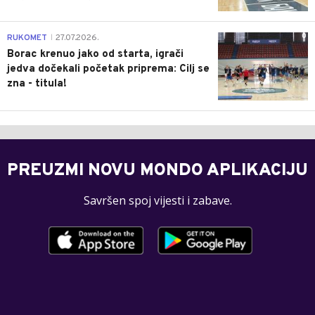
0
RUKOMET
27.07.2026.
|
Borac krenuo jako od starta, igrači
jedva dočekali početak priprema: Cilj se
zna - titula!
PREUZMI NOVU MONDO APLIKACIJU
Savršen spoj vijesti i zabave.