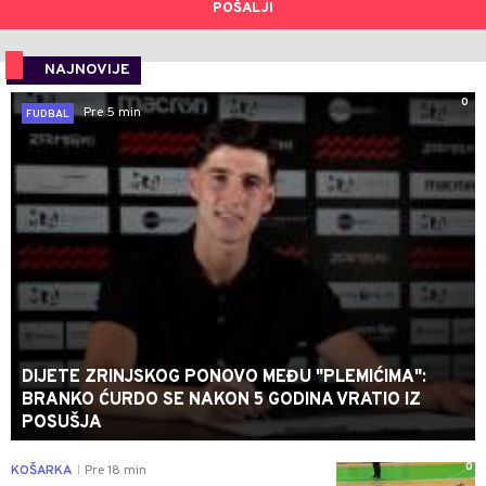
POŠALJI
NAJNOVIJE
0
Pre 5 min
FUDBAL
DIJETE ZRINJSKOG PONOVO MEĐU "PLEMIĆIMA":
BRANKO ĆURDO SE NAKON 5 GODINA VRATIO IZ
POSUŠJA
0
KOŠARKA
Pre 18 min
|