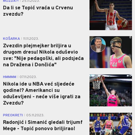
MOŽDA?!
25.11.2023.
|
Da li se Topić vraća u Crvenu
zvezdu?
0
KOŠARKA
11.11.2023.
|
Zvezdin plejmejker briljira u
drugom dresu! Nikola oduševio
sve: "Nije pedagoški, ali podsjeća
na Dražena i Dončića"
0
HMMMM
07.11.2023.
|
Nikola ide u NBA već sljedeće
godine!? Amerikanci su
oduševljeni - neće više igrati za
Zvezdu?
0
PREOKRETI
05.11.2023.
|
Radonjić i Simanić gledali trijumf
Mege - Topić ponovo briljirao!