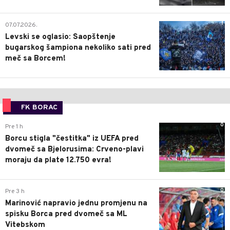
1
07.07.2026.
Levski se oglasio: Saopštenje
bugarskog šampiona nekoliko sati pred
meč sa Borcem!
FK BORAC
0
Pre 1 h
Borcu stigla "čestitka" iz UEFA pred
dvomeč sa Bjelorusima: Crveno-plavi
moraju da plate 12.750 evra!
0
Pre 3 h
Marinović napravio jednu promjenu na
spisku Borca pred dvomeč sa ML
Vitebskom