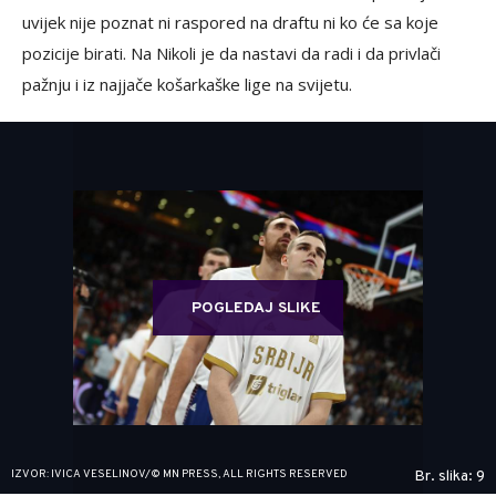
uvijek nije poznat ni raspored na draftu ni ko će sa koje
pozicije birati. Na Nikoli je da nastavi da radi i da privlači
pažnju i iz najjače košarkaške lige na svijetu.
POGLEDAJ SLIKE
IZVOR: IVICA VESELINOV/© MN PRESS, ALL RIGHTS RESERVED
Br. slika: 9