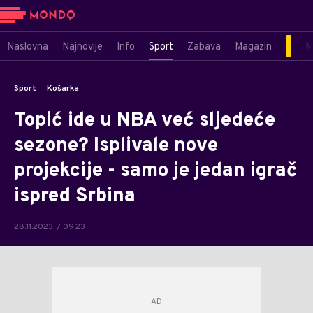
Naslovna
Najnovije
Info
Sport
Zabava
Magazin
M
Sport
Košarka
Topić ide u NBA već sljedeće
sezone? Isplivale nove
projekcije - samo je jedan igrač
ispred Srbina
28.11.2023. / 09:23