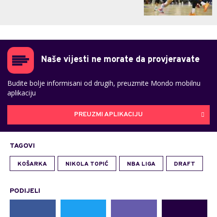
Naše vijesti ne morate da provjeravate
Budite bolje informisani od drugih, preuzmite Mondo mobilnu
aplikaciju
PREUZMI APLIKACIJU
TAGOVI
KOŠARKA
NIKOLA TOPIĆ
NBA LIGA
DRAFT
PODIJELI