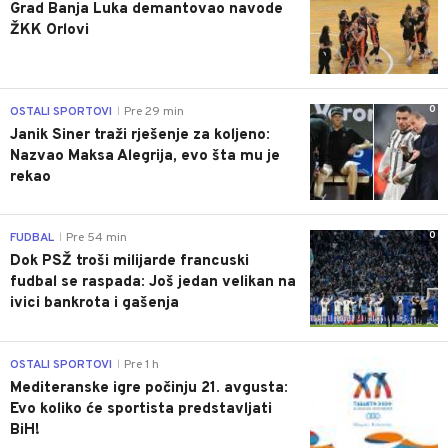
Grad Banja Luka demantovao navode
ŽKK Orlovi
0
OSTALI SPORTOVI
Pre 29 min
|
Janik Siner traži rješenje za koljeno:
Nazvao Maksa Alegrija, evo šta mu je
rekao
0
FUDBAL
Pre 54 min
|
Dok PSŽ troši milijarde francuski
fudbal se raspada: Još jedan velikan na
ivici bankrota i gašenja
0
OSTALI SPORTOVI
Pre 1 h
|
Mediteranske igre počinju 21. avgusta:
Evo koliko će sportista predstavljati
BiH!