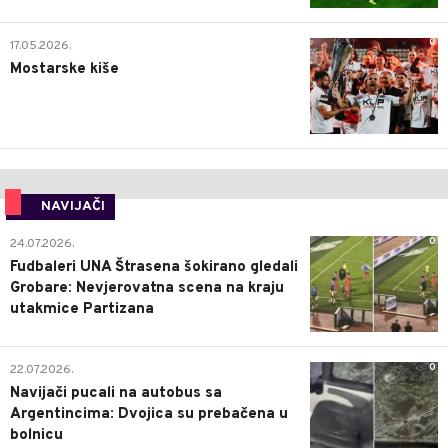
0
17.05.2026.
Mostarske kiše
NAVIJAČI
0
24.07.2026.
Fudbaleri UNA Štrasena šokirano gledali
Grobare: Nevjerovatna scena na kraju
utakmice Partizana
0
22.07.2026.
Navijači pucali na autobus sa
Argentincima: Dvojica su prebačena u
bolnicu