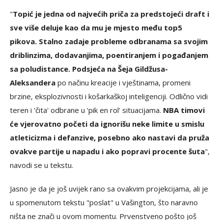
"
Topić je jedna od najvećih priča za predstojeći draft i
sve više deluje kao da mu je mjesto među top5
pikova. Stalno zadaje probleme odbranama sa svojim
driblinzima, dodavanjima, poentiranjem i pogađanjem
sa poludistance. Podsjeća na Šeja Gildžusa-
Aleksandera
po načinu kreacije i vještinama, promeni
brzine, eksplozivnosti i košarkaškoj inteligenciji. Odlično vidi
teren i 'čita' odbrane u 'pik en rol' situacijama.
NBA timovi
će vjerovatno početi da ignorišu neke limite u smislu
atleticizma i defanzive, posebno ako nastavi da pruža
ovakve partije u napadu i ako popravi procente šuta
",
navodi se u tekstu.
Jasno je da je još uvijek rano sa ovakvim projekcijama, ali je
u spomenutom tekstu "poslat" u Vašington, što naravno
ništa ne znači u ovom momentu. Prvenstveno pošto još