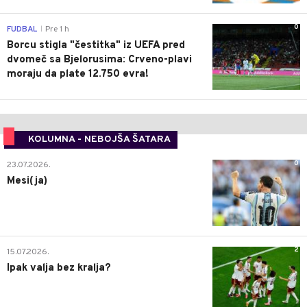
0
FUDBAL
Pre 1 h
|
Borcu stigla "čestitka" iz UEFA pred
dvomeč sa Bjelorusima: Crveno-plavi
moraju da plate 12.750 evra!
KOLUMNA - NEBOJŠA ŠATARA
0
23.07.2026.
Mesi(ja)
2
15.07.2026.
Ipak valja bez kralja?