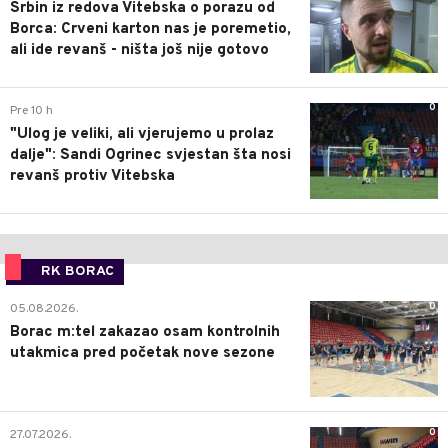
Srbin iz redova Vitebska o porazu od
Borca: Crveni karton nas je poremetio,
ali ide revanš - ništa još nije gotovo
0
Pre 10 h
"Ulog je veliki, ali vjerujemo u prolaz
dalje": Sandi Ogrinec svjestan šta nosi
revanš protiv Vitebska
RK BORAC
0
05.08.2026.
Borac m:tel zakazao osam kontrolnih
utakmica pred početak nove sezone
0
27.07.2026.