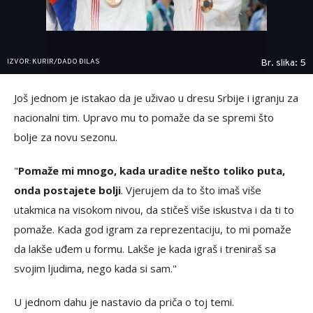
IZVOR: KURIR/DADO ĐILAS
Br. slika: 5
Još jednom je istakao da je uživao u dresu Srbije i igranju za
nacionalni tim. Upravo mu to pomaže da se spremi što
bolje za novu sezonu.
"
Pomaže mi mnogo, kada uradite nešto toliko puta,
onda postajete bolji
. Vjerujem da to što imaš više
utakmica na visokom nivou, da stičeš više iskustva i da ti to
pomaže. Kada god igram za reprezentaciju, to mi pomaže
da lakše uđem u formu. Lakše je kada igraš i treniraš sa
svojim ljudima, nego kada si sam."
U jednom dahu je nastavio da priča o toj temi.