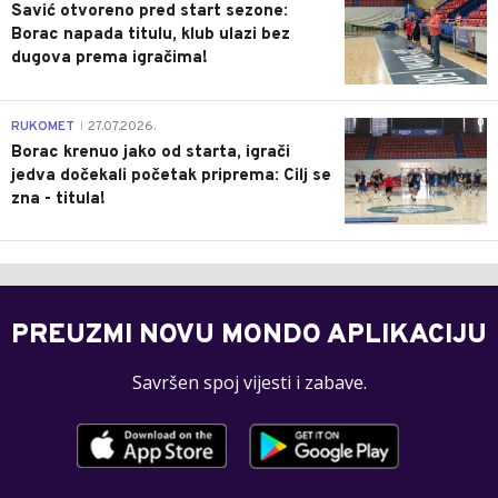
Savić otvoreno pred start sezone:
Borac napada titulu, klub ulazi bez
dugova prema igračima!
0
RUKOMET
27.07.2026.
|
Borac krenuo jako od starta, igrači
jedva dočekali početak priprema: Cilj se
zna - titula!
PREUZMI NOVU MONDO APLIKACIJU
Savršen spoj vijesti i zabave.