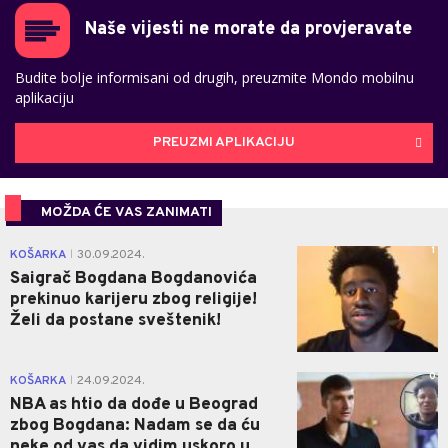
Naše vijesti ne morate da provjeravate
Budite bolje informisani od drugih, preuzmite Mondo mobilnu
aplikaciju
PREUZMI APLIKACIJU
MOŽDA ĆE VAS ZANIMATI
1
KOŠARKA
30.09.2024.
|
Saigrač Bogdana Bogdanovića
prekinuo karijeru zbog religije!
Želi da postane sveštenik!
0
KOŠARKA
24.09.2024.
|
NBA as htio da dođe u Beograd
zbog Bogdana: Nadam se da ću
neke od vas da vidim uskoro u