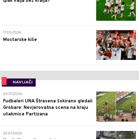
Ipak valja bez kralja?
0
17.05.2026.
Mostarske kiše
NAVIJAČI
0
24.07.2026.
Fudbaleri UNA Štrasena šokirano gledali
Grobare: Nevjerovatna scena na kraju
utakmice Partizana
0
22.07.2026.