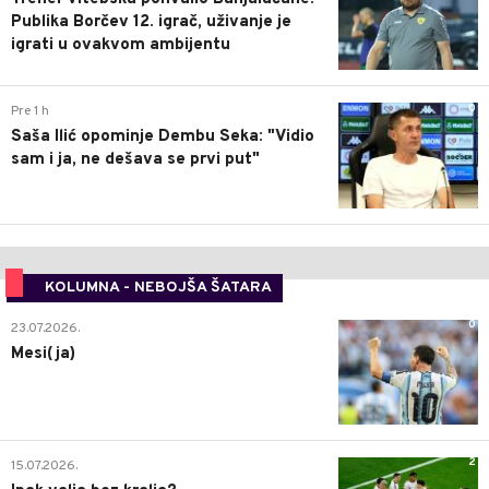
Publika Borčev 12. igrač, uživanje je
igrati u ovakvom ambijentu
0
Pre 1 h
Saša Ilić opominje Dembu Seka: "Vidio
sam i ja, ne dešava se prvi put"
KOLUMNA - NEBOJŠA ŠATARA
0
23.07.2026.
Mesi(ja)
2
15.07.2026.