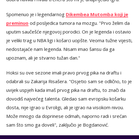
Spomenuo je i legendarnog
Dikembea Mutomba koji je
preminuo
od posljedica tumora na mozgu. "Prvo želim da
uputim saučešće njegovoj porodici. On je legenda i ostavio
je veliki trag u NBA ligi i košarci uopšte. Veoma tužne vijesti,
nedostajaće nam legenda. Nisam imao šansu da ga
upoznam, ali je stvarno tužan dan."
Hoksi su ove sezone imali pravo prvog pika na draftu i
odabrali su Zakarija Risašera. "Osjetio sam se odlično, to je
uvijek uspjeh kada imaš prvog pika na draftu, to znači da
dovodiš najvećeg talenta. Gledao sam evropsku košarku
dosta, nije igrao u Evroligi, ali je igrao na visokom nivou.
Može mnogo da doprinese odmah, naporno radi i srećan
sam što smo ga doveli", zaključio je Bogdanović.