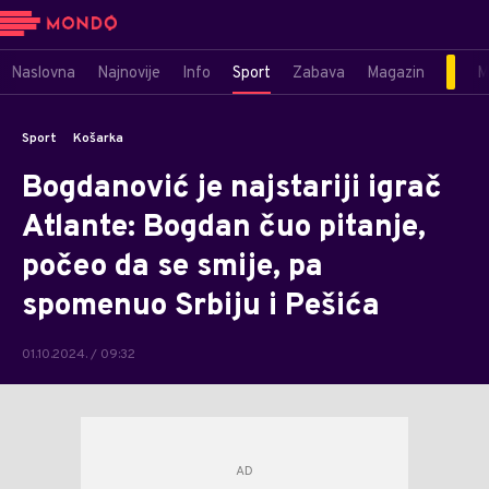
Naslovna
Najnovije
Info
Sport
Zabava
Magazin
M
Sport
Košarka
Bogdanović je najstariji igrač
Atlante: Bogdan čuo pitanje,
počeo da se smije, pa
spomenuo Srbiju i Pešića
01.10.2024. / 09:32