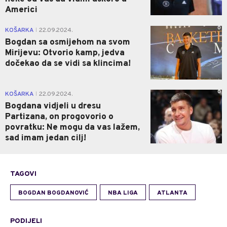
Americi
0
KOŠARKA
22.09.2024.
|
Bogdan sa osmijehom na svom
Mirijevu: Otvorio kamp, jedva
dočekao da se vidi sa klincima!
0
KOŠARKA
22.09.2024.
|
Bogdana vidjeli u dresu
Partizana, on progovorio o
povratku: Ne mogu da vas lažem,
sad imam jedan cilj!
TAGOVI
BOGDAN BOGDANOVIĆ
NBA LIGA
ATLANTA
PODIJELI