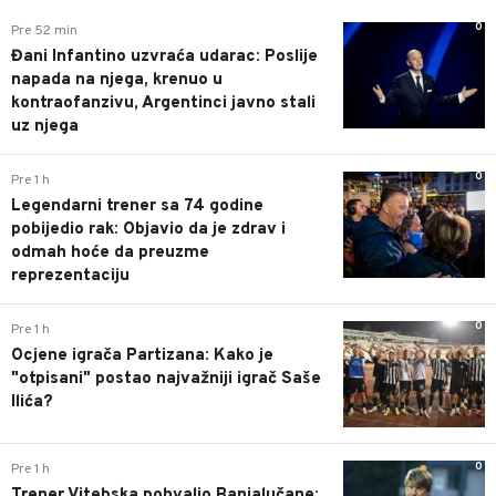
0
Pre 52 min
Đani Infantino uzvraća udarac: Poslije
napada na njega, krenuo u
kontraofanzivu, Argentinci javno stali
uz njega
0
Pre 1 h
Legendarni trener sa 74 godine
pobijedio rak: Objavio da je zdrav i
odmah hoće da preuzme
reprezentaciju
0
Pre 1 h
Ocjene igrača Partizana: Kako je
"otpisani" postao najvažniji igrač Saše
Ilića?
0
Pre 1 h
Trener Vitebska pohvalio Banjalučane: