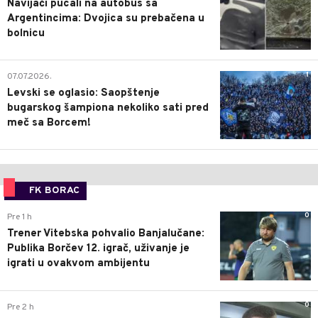
Navijači pucali na autobus sa
Argentincima: Dvojica su prebačena u
bolnicu
1
07.07.2026.
Levski se oglasio: Saopštenje
bugarskog šampiona nekoliko sati pred
meč sa Borcem!
FK BORAC
0
Pre 1 h
Trener Vitebska pohvalio Banjalučane:
Publika Borčev 12. igrač, uživanje je
igrati u ovakvom ambijentu
0
Pre 2 h