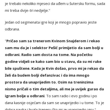
je trebalo nekoliko mjeseci da uđem u šutersku formu, sada
mi treba dvije-tri nedjelje."
Jedan od segmenata igre koji je mnogo popravio jeste
odbrana.
"
Pričao sam sa trenerom Kvinom Snajderom i rekao
sam mu da je i selektor Pešić primijetio da sam bolji u
odbrani. Radio sam dosta na tome. Na početku
godine vidjeli se kako sam bio u stavu, da su mi ruke
bile spuštene. Kada je Kvin došao, prvo mi je rekao da
želi da budem bolji defanzivac i da ima mnogo
prostora da unaprijedim to. Osim na treninzima
nismo pričali o tim detaljima, ali me je uvijek gurao da
igram bolje u odbrani
. To sam radio i evo godinu i po
dana kasnije osjećam da sam se unaprijedio i u tome. To je
dobra navika i hvala treneru što mi je unaprijedio igru."