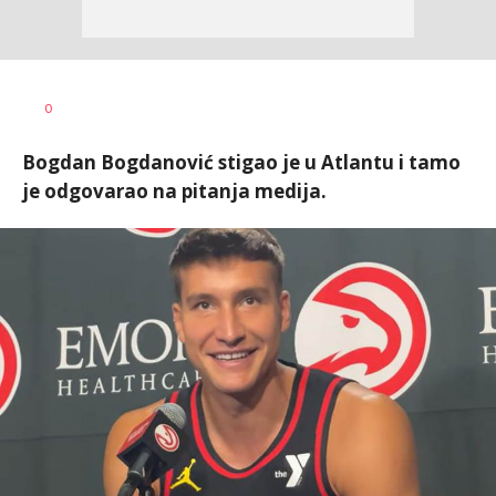
Bojan
AUTOR
0
Jakovljević
Bogdan Bogdanović stigao je u Atlantu i tamo
je odgovarao na pitanja medija.