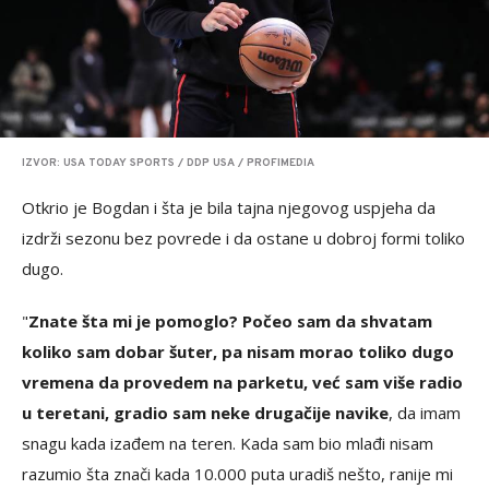
IZVOR: USA TODAY SPORTS / DDP USA / PROFIMEDIA
Otkrio je Bogdan i šta je bila tajna njegovog uspjeha da
izdrži sezonu bez povrede i da ostane u dobroj formi toliko
dugo.
"
Znate šta mi je pomoglo? Počeo sam da shvatam
koliko sam dobar šuter, pa nisam morao toliko dugo
vremena da provedem na parketu, već sam više radio
u teretani, gradio sam neke drugačije navike
, da imam
snagu kada izađem na teren. Kada sam bio mlađi nisam
razumio šta znači kada 10.000 puta uradiš nešto, ranije mi